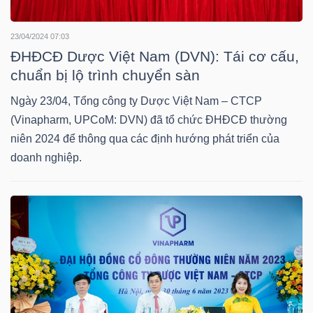
23/04/2024 07:03
NGÀNH
ĐHĐCĐ Dược Việt Nam (DVN): Tái cơ cấu,
chuẩn bị lộ trình chuyển sàn
Ngày 23/04, Tổng công ty Dược Việt Nam – CTCP
DOANH
(Vinapharm, UPCoM: DVN) đã tổ chức ĐHĐCĐ thường
NGHIỆP
niên 2024 để thông qua các định hướng phát triển của
doanh nghiệp.
CỔ
PHIẾU
PHÁI
SINH