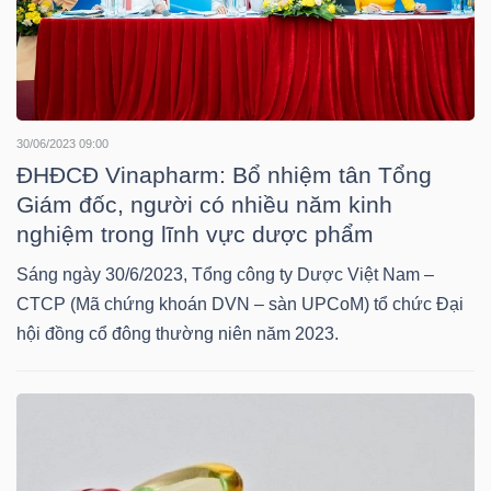
TRÁI
PHIẾU
30/06/2023 09:00
ĐHĐCĐ Vinapharm: Bổ nhiệm tân Tổng
Giám đốc, người có nhiều năm kinh
CÔNG
nghiệm trong lĩnh vực dược phẩm
CỤ
Sáng ngày 30/6/2023, Tổng công ty Dược Việt Nam –
ĐẦU
CTCP (Mã chứng khoán DVN – sàn UPCoM) tổ chức Đại
TƯ
hội đồng cổ đông thường niên năm 2023.
TRUY
XUẤT
DỮ