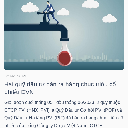
NGUYÊN
VẬT
LIỆU
CÔNG
NGHIỆP
12/06/2023 06:15
Hai quỹ đầu tư bán ra hàng chục triệu cổ
phiếu DVN
TIÊU
Giai đoạn cuối tháng 05 - đầu tháng 06/2023, 2 quỹ thuộc
DÙNG
CTCP PVI (HNX: PVI) là Quỹ Đầu tư Cơ hội PVI (POF) và
KHÔNG
Quỹ Đầu tư Hạ tầng PVI (PIF) đã bán ra hàng chục triệu cổ
THIẾT
phiếu của Tổng Công ty Dược Việt Nam - CTCP