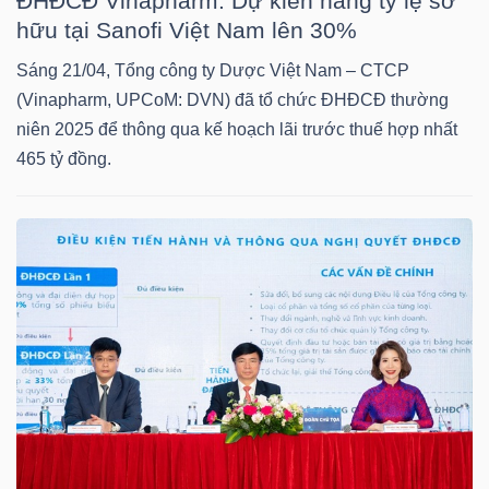
ĐHĐCĐ Vinapharm: Dự kiến nâng tỷ lệ sở
hữu tại Sanofi Việt Nam lên 30%
TÀI
Sáng 21/04, Tổng công ty Dược Việt Nam – CTCP
CHÍNH
(Vinapharm, UPCoM: DVN) đã tổ chức ĐHĐCĐ thường
CÁ
niên 2025 để thông qua kế hoạch lãi trước thuế hợp nhất
NHÂN
465 tỷ đồng.
PHÂN
TÍCH
VIETSTOCKFINANCE
VĨ
MÔ