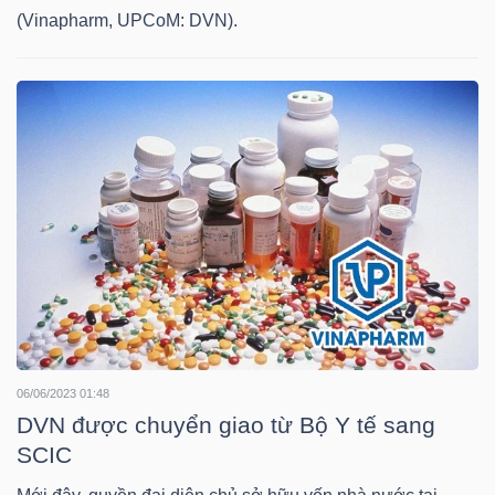
YẾU
(Vinapharm, UPCoM: DVN).
TIÊU
DÙNG
THIẾT
YẾU
CHĂM
06/06/2023 01:48
SÓC
DVN được chuyển giao từ Bộ Y tế sang
SỨC
SCIC
KHỎE