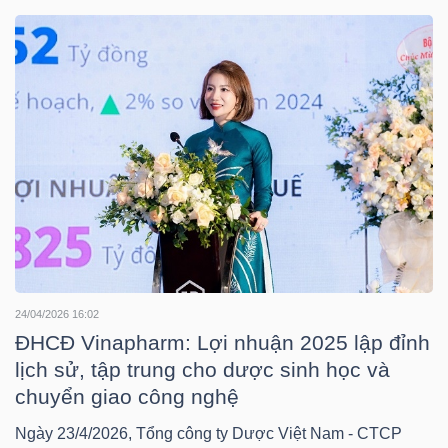
DOANH
NGHIỆP
BẤT
ĐỘNG
SẢN
24/04/2026 16:02
TÀI
ĐHCĐ Vinapharm: Lợi nhuận 2025 lập đỉnh
CHÍNH
lịch sử, tập trung cho dược sinh học và
chuyển giao công nghệ
Ngày 23/4/2026, Tổng công ty Dược Việt Nam - CTCP