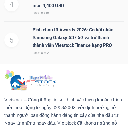
4
mốc 4,400 USD
08/08 08:10
Bình chọn IR Awards 2026: Cơ hội nhận
Công
Samsung Galaxy A37 5G và trở thành
5
cụ
thành viên VietstockFinance hạng PRO
đầu
08/08 09:02
tư
Truyền
Vietstock – Cổng thông tin tài chính và chứng khoán chính
thông
thức hoạt động từ ngày 02/08/2002, với định hướng trở
tài
thành người bạn đồng hành đáng tin cậy của nhà đầu tư.
chính
Ngay từ những ngày đầu, Vietstock đã không ngừng nỗ