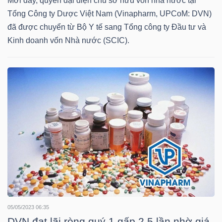
Mới đây, quyền đại diện chủ sở hữu vốn nhà nước tại
Tổng Công ty Dược Việt Nam (Vinapharm, UPCoM: DVN)
đã được chuyển từ Bộ Y tế sang Tổng công ty Đầu tư và
Kinh doanh vốn Nhà nước (SCIC).
TÀI
CHÍNH
CÔNG
NGHỆ
THÔNG
TIN
05/05/2023 06:35
DVN đạt lãi ròng quý 1 gấp 2.5 lần nhờ giá