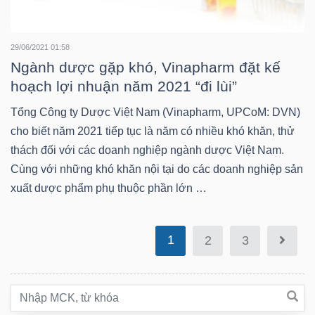
Bài
viết
29/06/2021 01:58
Ngành dược gặp khó, Vinapharm đặt kế
của
hoạch lợi nhuận năm 2021 “đi lùi”
tác
giả
Tổng Công ty Dược Việt Nam (Vinapharm, UPCoM: DVN)
(-)
cho biết năm 2021 tiếp tục là năm có nhiều khó khăn, thử
thách đối với các doanh nghiệp ngành dược Việt Nam.
Cùng với những khó khăn nội tại do các doanh nghiệp sản
Báo
xuất dược phẩm phụ thuộc phần lớn …
cáo
phân
tích
1
2
3
(-)
Thuật