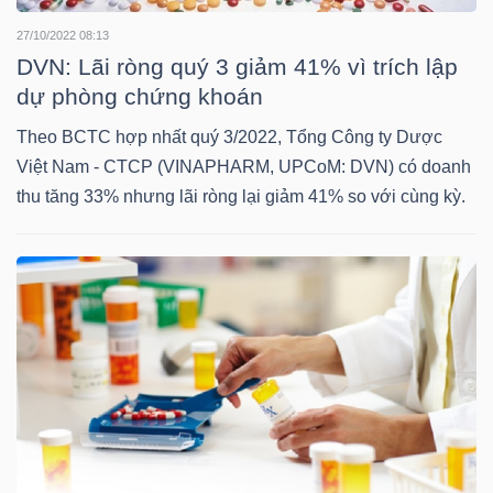
Mã
27/10/2022 08:13
chứng
DVN: Lãi ròng quý 3 giảm 41% vì trích lập
khoán
dự phòng chứng khoán
(-)
Theo BCTC hợp nhất quý 3/2022, Tổng Công ty Dược
Việt Nam - CTCP (VINAPHARM, UPCoM: DVN) có doanh
Tất cả
Cổ phiếu
Chỉ số
Chứng chỉ quỹ
Chứng 
thu tăng 33% nhưng lãi ròng lại giảm 41% so với cùng kỳ.
Lãnh
đạo
(-)
Tất cả
Người nội bộ
Người liên quan
Cổ đông lớn
Tin
tức
(-)