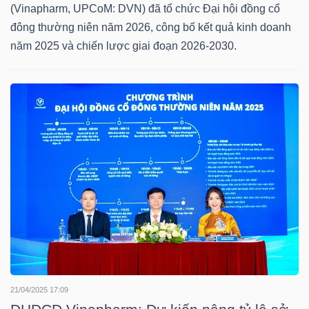
HÀNG
(Vinapharm, UPCoM: DVN) đã tổ chức Đại hội đồng cổ
HÓA
đông thường niên năm 2026, công bố kết quả kinh doanh
năm 2025 và chiến lược giai đoạn 2026-2030.
KINH
TẾ
THẾ
GIỚI
ĐÔNG
DƯƠNG
21/04/2025 17:09