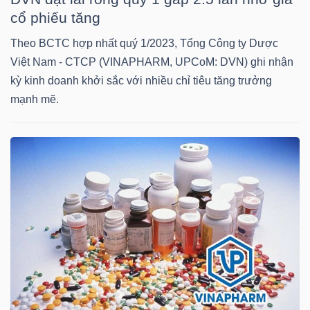
DỊCH
cổ phiếu tăng
VỤ
TRUYỀN
Theo BCTC hợp nhất quý 1/2023, Tổng Công ty Dược
THÔNG
Việt Nam - CTCP (VINAPHARM, UPCoM: DVN) ghi nhận
kỳ kinh doanh khởi sắc với nhiều chỉ tiêu tăng trưởng
mạnh mẽ.
TIỆN
ÍCH
BẤT
ĐỘNG
SẢN