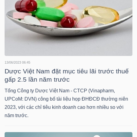
LIỆU
Ngành
(-)
VS-
SECTOR
13/06/2023 06:45
Dược Việt Nam đặt mục tiêu lãi trước thuế
gấp 2.5 lần năm trước
Tổng Công ty Dược Việt Nam - CTCP (Vinapharm,
NĂNG
UPCoM: DVN) công bố tài liệu họp ĐHĐCĐ thường niên
LƯỢNG
2023, với các chỉ tiêu kinh doanh cao hơn nhiều so với
năm trước.