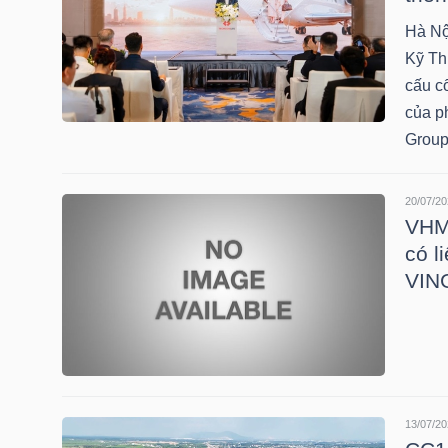
Hà Nộ
TÀI
Kỹ Th
CHÍNH
cấu c
CÁ
của p
NHÂN
Group
20/07/20
VHM:
PHÂN
có l
TÍCH
VIN
VIETSTOCKFINANCE
VĨ
13/07/20
MÔ