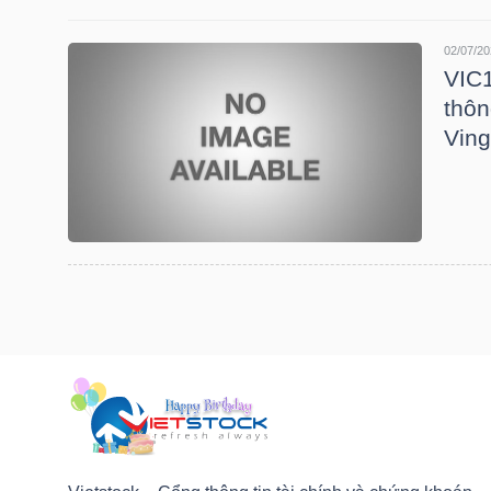
LIỆU
02/07/20
VIC1
Ngành
thôn
(-)
Ving
VS-
SECTOR
NĂNG
LƯỢNG