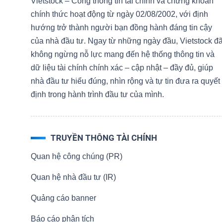
Vietstock – Cổng thông tin tài chính và chứng khoán
NGUYÊN
chính thức hoạt động từ ngày 02/08/2002, với định
VẬT
hướng trở thành người bạn đồng hành đáng tin cậy
LIỆU
của nhà đầu tư. Ngay từ những ngày đầu, Vietstock đ
không ngừng nỗ lực mang đến hệ thống thông tin và
dữ liệu tài chính chính xác – cập nhật – đầy đủ, giúp
nhà đầu tư hiểu đúng, nhìn rộng và tự tin đưa ra quyết
định trong hành trình đầu tư của mình.
CÔNG
NGHIỆP
TRUYỀN THÔNG TÀI CHÍNH
Quan hệ công chúng (PR)
TIÊU
Quan hệ nhà đầu tư (IR)
DÙNG
Quảng cáo banner
KHÔNG
THIẾT
Báo cáo phân tích