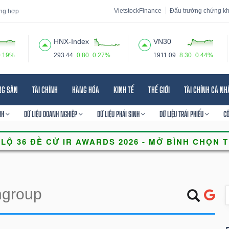
VietstockFinance
Đấu trường chứng k
ổng hợp
HNX-Index
VN30
0.19%
293.44
0.80
0.27%
1911.09
8.30
0.44%
 đạo
Tin tức
Báo cáo phân tích
Thuật ngữ
Dịch vụ
NG SẢN
TÀI CHÍNH
HÀNG HÓA
KINH TẾ
THẾ GIỚI
TÀI CHÍNH CÁ N
NH
DỮ LIỆU DOANH NGHIỆP
DỮ LIỆU PHÁI SINH
DỮ LIỆU TRÁI PHIẾU
C