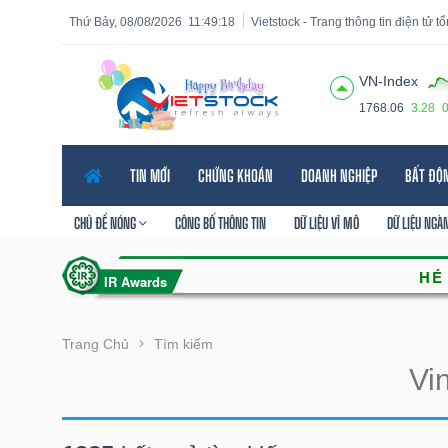
Thứ Bảy, 08/08/2026
11:49:19
Vietstock - Trang thông tin điện tử t
VN-Index
1768.06
3.28
Tất cả
Tính năng
Ngành
Mã chứng khoán
Lãnh
TIN MỚI
CHỨNG KHOÁN
DOANH NGHIỆP
BẤT ĐỘ
Tính
năng
CHỦ ĐỀ NÓNG
CÔNG BỐ THÔNG TIN
DỮ LIỆU VĨ MÔ
DỮ LIỆU NGÀ
(-)
VIETSTOCK
Trang Chủ
Tìm kiếm
CHỨNG
KHOÁN