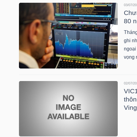
03/07/20
Chưa
80 n
TRÁI
Tháng
PHIẾU
ghi n
ngoại
vọng 
CÔNG
CỤ
ĐẦU
02/07/20
TƯ
VIC1
thôn
Ving
TRUY
XUẤT
DỮ