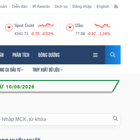
hoán
Diễn đàn
IR Awards
Dịch vụ
Đăng nhập
English
Spot Gold
Dầu
4341.71
-0.70
-0.02%
77.08
-0.97
-1.24%
HÂN
PHÂN TÍCH
ĐÔNG DƯƠNG
ÔNG CỤ ĐẦU TƯ
TRUY XUẤT DỮ LIỆU