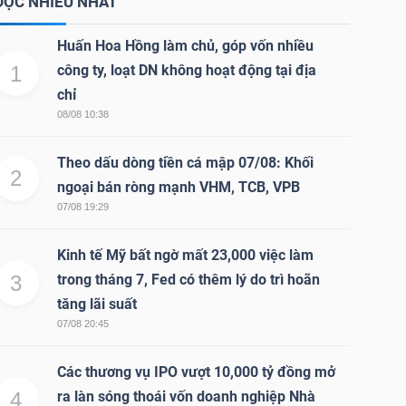
ĐỌC NHIỀU NHẤT
Huấn Hoa Hồng làm chủ, góp vốn nhiều
1
công ty, loạt DN không hoạt động tại địa
chỉ
08/08 10:38
Theo dấu dòng tiền cá mập 07/08: Khối
2
ngoại bán ròng mạnh VHM, TCB, VPB
07/08 19:29
Kinh tế Mỹ bất ngờ mất 23,000 việc làm
3
trong tháng 7, Fed có thêm lý do trì hoãn
tăng lãi suất
07/08 20:45
Các thương vụ IPO vượt 10,000 tỷ đồng mở
4
ra làn sóng thoái vốn doanh nghiệp Nhà