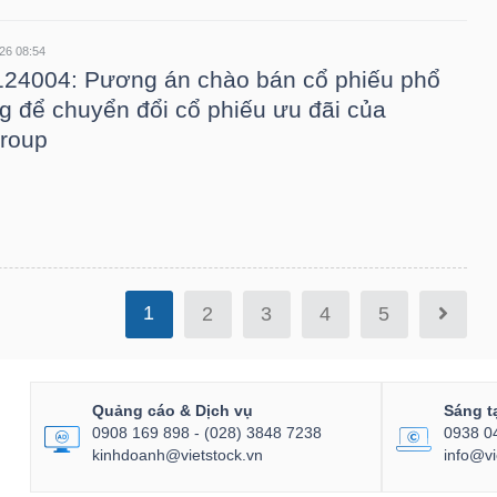
26 08:54
24004: Pương án chào bán cổ phiếu phổ
g để chuyển đổi cổ phiếu ưu đãi của
roup
1
2
3
4
5
Quảng cáo & Dịch vụ
Sáng t
0908 169 898 - (028) 3848 7238
0938 0
kinhdoanh@vietstock.vn
info@vi