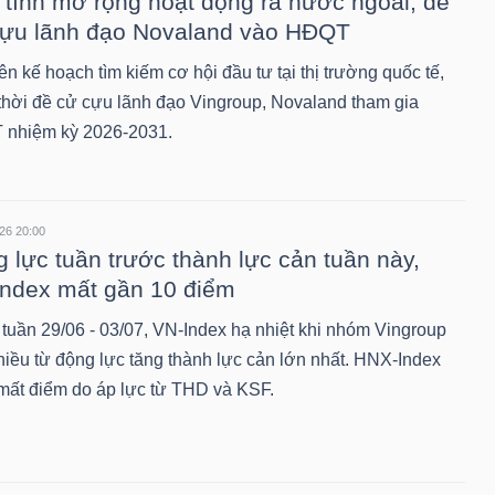
tính mở rộng hoạt động ra nước ngoài, đề
cựu lãnh đạo Novaland vào HĐQT
n kế hoạch tìm kiếm cơ hội đầu tư tại thị trường quốc tế,
thời đề cử cựu lãnh đạo Vingroup, Novaland tham gia
nhiệm kỳ 2026-2031.
26 20:00
 lực tuần trước thành lực cản tuần này,
ndex mất gần 10 điểm
 tuần 29/06 - 03/07, VN-Index hạ nhiệt khi nhóm Vingroup
hiều từ động lực tăng thành lực cản lớn nhất. HNX-Index
mất điểm do áp lực từ THD và KSF.