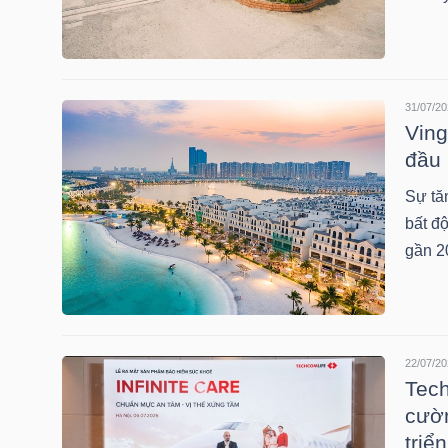
HÀNG
HÓA
31/07/20
Ving
KINH
đầu 
TẾ
Sự tăn
bất đ
gần 2
THẾ
GIỚI
22/07/20
ĐÔNG
Tech
DƯƠNG
cườn
triể