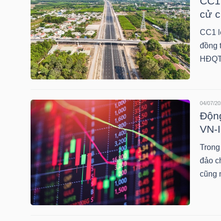
CC1 
cử 
CC1 lê
NGÀNH
đồng 
HĐQT 
DOANH
NGHIỆP
04/07/20
Động
VN-I
CỔ
Trong
PHIẾU
đảo c
cũng 
PHÁI
SINH