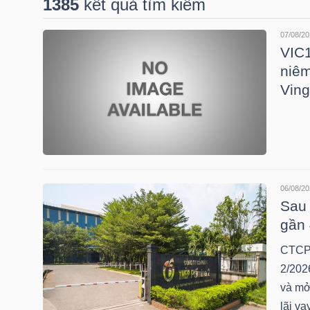
1385
kết quả tìm kiếm
07/08/20
DOANH
VIC1
NGHIỆP
niêm
Ving
BẤT
ĐỘNG
SẢN
06/08/20
Sau 
gần 
TÀI
CTCP 
CHÍNH
2/202
và mở
lãi va