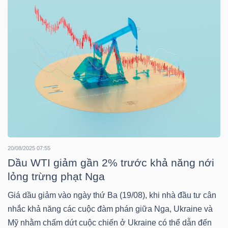
DỊCH
VỤ
TRUYỀN
THÔNG
TIỆN
ÍCH
20/08/2025 07:55
Dầu WTI giảm gần 2% trước khả năng nới
lỏng trừng phạt Nga
BẤT
Giá dầu giảm vào ngày thứ Ba (19/08), khi nhà đầu tư cân
ĐỘNG
nhắc khả năng các cuộc đàm phán giữa Nga, Ukraine và
SẢN
Mỹ nhằm chấm dứt cuộc chiến ở Ukraine có thể dẫn đến