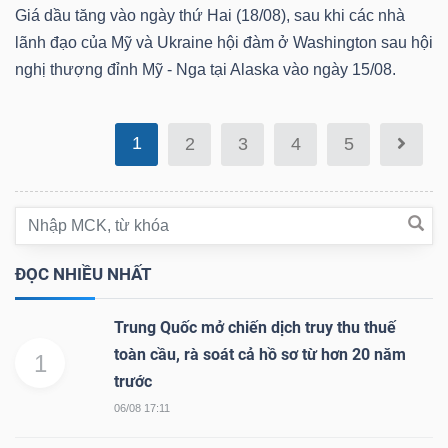
Giá dầu tăng vào ngày thứ Hai (18/08), sau khi các nhà
Bài
lãnh đạo của Mỹ và Ukraine hội đàm ở Washington sau hội
viết
nghị thượng đỉnh Mỹ - Nga tại Alaska vào ngày 15/08.
của
tác
1
2
3
4
5
giả
(-)
Báo
cáo
ĐỌC NHIỀU NHẤT
phân
tích
Trung Quốc mở chiến dịch truy thu thuế
(-)
toàn cầu, rà soát cả hồ sơ từ hơn 20 năm
1
trước
06/08 17:11
Thuật