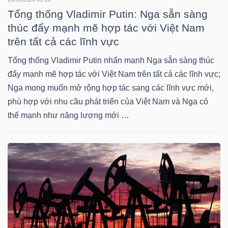
Tổng thống Vladimir Putin: Nga sẵn sàng
thúc đẩy mạnh mẽ hợp tác với Việt Nam
NGÀNH
trên tất cả các lĩnh vực
Tổng thống Vladimir Putin nhấn mạnh Nga sẵn sàng thúc
đẩy mạnh mẽ hợp tác với Việt Nam trên tất cả các lĩnh vực;
DOANH
Nga mong muốn mở rộng hợp tác sang các lĩnh vực mới,
NGHIỆP
phù hợp với nhu cầu phát triển của Việt Nam và Nga có
thế mạnh như năng lượng mới …
CỔ
PHIẾU
PHÁI
SINH