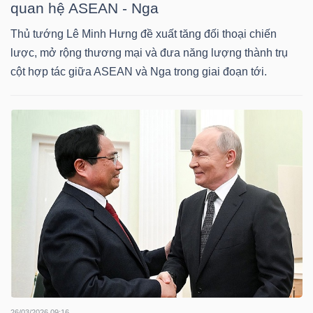
quan hệ ASEAN - Nga
TÀI
Thủ tướng Lê Minh Hưng đề xuất tăng đối thoại chiến
CHÍNH
lược, mở rộng thương mại và đưa năng lượng thành trụ
cột hợp tác giữa ASEAN và Nga trong giai đoạn tới.
CÁ
NHÂN
PHÂN
TÍCH
VIETSTOCKFINANCE
VĨ
MÔ
26/03/2026 09:16