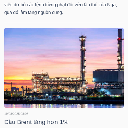
việc dỡ bỏ các lệnh trừng phạt đối với dầu thô của Nga,
Mã
qua đó làm tăng nguồn cung.
chứng
khoán
(-)
Tất cả
Cổ phiếu
Chỉ số
Chứng chỉ quỹ
Chứng 
Lãnh
đạo
(-)
Tất cả
Người nội bộ
Người liên quan
Cổ đông lớn
Tin
tức
19/08/2025 08:05
(-)
Dầu Brent tăng hơn 1%