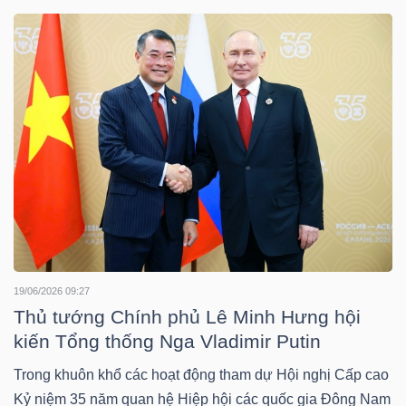
DOANH
NGHIỆP
BẤT
ĐỘNG
SẢN
19/06/2026 09:27
TÀI
Thủ tướng Chính phủ Lê Minh Hưng hội
CHÍNH
kiến Tổng thống Nga Vladimir Putin
Trong khuôn khổ các hoạt động tham dự Hội nghị Cấp cao
Kỷ niệm 35 năm quan hệ Hiệp hội các quốc gia Đông Nam