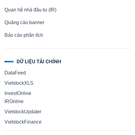
Quan hệ nhà đầu tư (IR)
Quảng cáo banner
Dữ
Báo cáo phân tích
liệu
tài
chính
DỮ LIỆU TÀI CHÍNH
DataFeed
VietstockXLS
InvestOnline
IROnline
VietstockUpdater
VietstockFinance