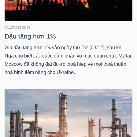
TRÁI
04/12/2025 08:35
PHIẾU
Dầu tăng hơn 1%
Giá dầu tăng hơn 1% vào ngày thứ Tư (03/12), sau khi
Nga cho biết các cuộc đàm phán với các quan chức Mỹ tại
CÔNG
Moscow đã không đạt được thoả hiệp về một thoả thuận
CỤ
hoà bình tiềm năng cho Ukraine.
ĐẦU
TƯ
TRUY
XUẤT
DỮ