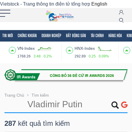
Vietstock - Trang thông tin điện tử tổng hợp
English
TIN MỚI
CHỨNG KHOÁN
DOANH NGHIỆP
BẤT ĐỘNG SẢN
TÀI CHÍNH
HÀNG HÓA
KIN
Tất cả
Tính năng
Ngành
Mã chứng khoán
Lãnh
VN-Index
HNX-Index
Tính
1768.26
3.48
0.2%
292.89
0.25
0.09%
năng
(-)
VIETSTOCK
Trang Chủ
Tìm kiếm
CHỨNG
287
kết quả tìm kiếm
KHOÁN