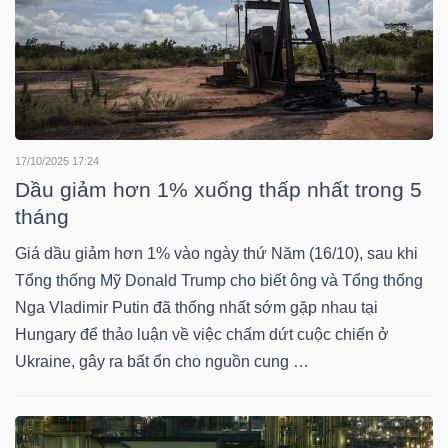
YẾU
TIÊU
DÙNG
17/10/2025 17:24
Dầu giảm hơn 1% xuống thấp nhất trong 5
THIẾT
tháng
YẾU
Giá dầu giảm hơn 1% vào ngày thứ Năm (16/10), sau khi
Tổng thống Mỹ Donald Trump cho biết ông và Tổng thống
Nga Vladimir Putin đã thống nhất sớm gặp nhau tại
Hungary để thảo luận về việc chấm dứt cuộc chiến ở
CHĂM
Ukraine, gây ra bất ổn cho nguồn cung …
SÓC
SỨC
KHỎE