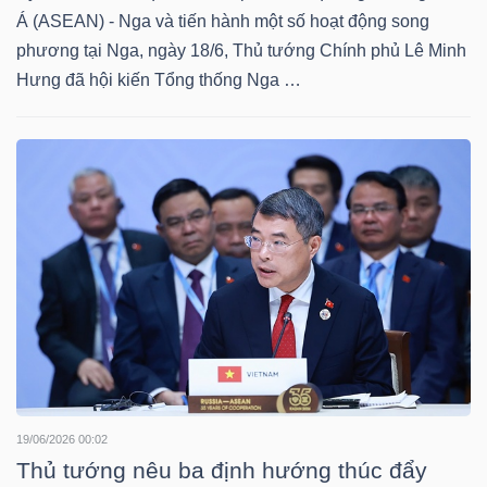
HÀNG
Á (ASEAN) - Nga và tiến hành một số hoạt động song
HÓA
phương tại Nga, ngày 18/6, Thủ tướng Chính phủ Lê Minh
Hưng đã hội kiến Tổng thống Nga …
KINH
TẾ
THẾ
GIỚI
ĐÔNG
DƯƠNG
19/06/2026 00:02
Thủ tướng nêu ba định hướng thúc đẩy