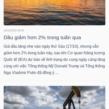
NGUYÊN
VẬT
LIỆU
18/10/2025 08:30
Dầu giảm hơn 2% trong tuần qua
Giá dầu tăng nhẹ vào ngày thứ Sáu (17/10), nhưng vẫn
CÔNG
giảm hơn 2% trong tuần này, sau khi Cơ quan Năng lượng
NGHIỆP
Quốc tế (IEA) dự báo về tình trạng dư cung ngày càng tăng
cùng với việc Tổng thống Mỹ Donald Trump và Tổng thống
Nga Vladimir Putin đã đồng ý …
TIÊU
DÙNG
KHÔNG
THIẾT