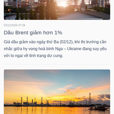
LIỆU
Ngành
(-)
03/12/2025 07:28
Dầu Brent giảm hơn 1%
VS-
Giá dầu giảm vào ngày thứ Ba (02/12), khi thị trường cân
SECTOR
nhắc giữa hy vọng hoà bình Nga – Ukraine đang suy yếu
với lo ngại về tình trạng dư cung.
NĂNG
LƯỢNG