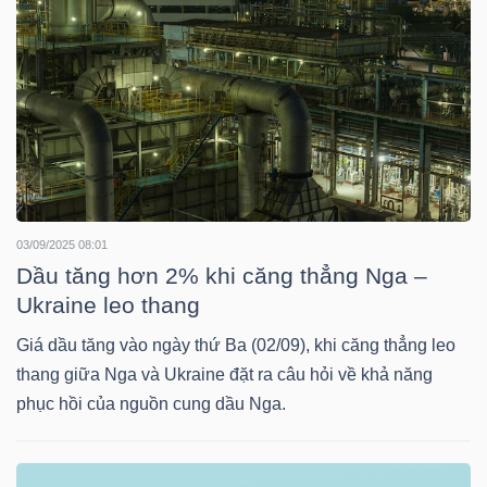
TÀI
CHÍNH
03/09/2025 08:01
CÔNG
Dầu tăng hơn 2% khi căng thẳng Nga –
NGHỆ
Ukraine leo thang
THÔNG
Giá dầu tăng vào ngày thứ Ba (02/09), khi căng thẳng leo
TIN
thang giữa Nga và Ukraine đặt ra câu hỏi về khả năng
phục hồi của nguồn cung dầu Nga.