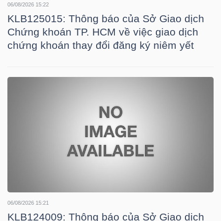
06/08/2026 15:22
KLB125015: Thông báo của Sở Giao dịch
Chứng khoán TP. HCM về việc giao dịch
TRÁI
chứng khoán thay đổi đăng ký niêm yết
PHIẾU
CÔNG
CỤ
ĐẦU
TƯ
TRUY
XUẤT
06/08/2026 15:21
DỮ
KLB124009: Thông báo của Sở Giao dịch