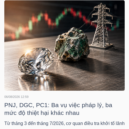
TÀI
CHÍNH
CÔNG
NGHỆ
THÔNG
TIN
06/08/2026 12:59
PNJ, DGC, PC1: Ba vụ việc pháp lý, ba
mức độ thiệt hại khác nhau
Từ tháng 3 đến tháng 7/2026, cơ quan điều tra khởi tố lãnh