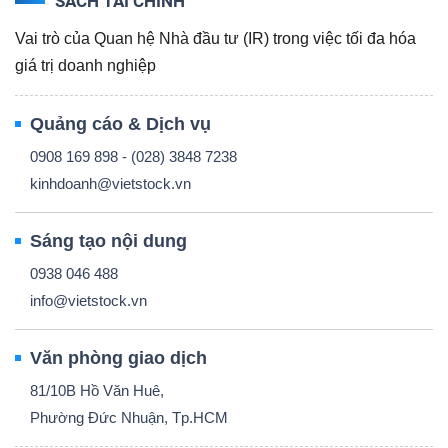
SÁCH TÀI CHÍNH
Vai trò của Quan hệ Nhà đầu tư (IR) trong việc tối đa hóa
giá trị doanh nghiệp
Công
Quảng cáo & Dịch vụ
cụ
0908 169 898 - (028) 3848 7238
đầu
kinhdoanh@vietstock.vn
tư
Sáng tạo nội dung
0938 046 488
info@vietstock.vn
Truyền
Văn phòng giao dịch
thông
tài
81/10B Hồ Văn Huê,
chính
Phường Đức Nhuận, Tp.HCM