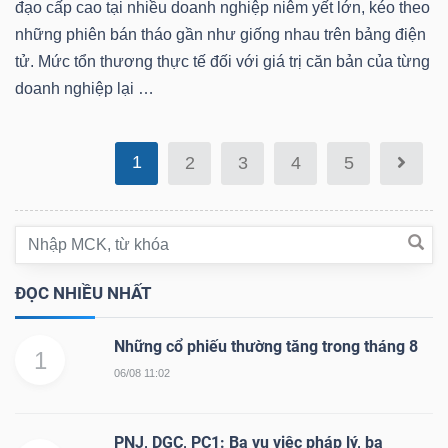
DỊCH
đạo cấp cao tại nhiều doanh nghiệp niêm yết lớn, kéo theo
VỤ
những phiên bán tháo gần như giống nhau trên bảng điện
TRUYỀN
tử. Mức tổn thương thực tế đối với giá trị căn bản của từng
THÔNG
doanh nghiệp lại …
1
2
3
4
5
TIỆN
ÍCH
ĐỌC NHIỀU NHẤT
Những cổ phiếu thường tăng trong tháng 8
1
BẤT
06/08 11:02
ĐỘNG
SẢN
PNJ, DGC, PC1: Ba vụ việc pháp lý, ba