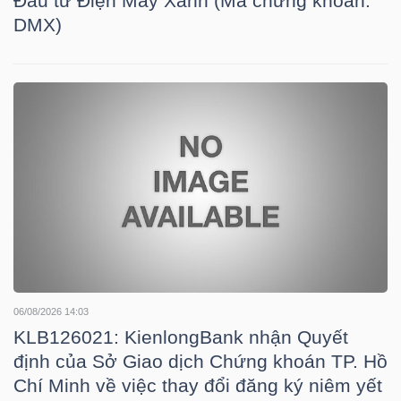
Đầu tư Điện Máy Xanh (Mã chứng khoán:
NGUYÊN
DMX)
VẬT
LIỆU
CÔNG
NGHIỆP
TIÊU
06/08/2026 14:03
DÙNG
KLB126021: KienlongBank nhận Quyết
định của Sở Giao dịch Chứng khoán TP. Hồ
KHÔNG
Chí Minh về việc thay đổi đăng ký niêm yết
THIẾT