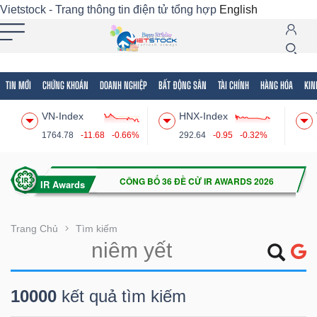
Vietstock - Trang thông tin điện tử tổng hợp
English
TIN MỚI
CHỨNG KHOÁN
DOANH NGHIỆP
BẤT ĐỘNG SẢN
TÀI CHÍNH
HÀNG HÓA
KIN
Tất cả
Tính năng
Ngành
Mã chứng khoán
Lãnh
VN-Index
HNX-Index
Tính
1764.78
-11.68
-0.66%
292.64
-0.95
-0.32%
năng
(-)
VIETSTOCK
Trang Chủ
Tìm kiếm
CHỨNG
10000
kết quả tìm kiếm
KHOÁN