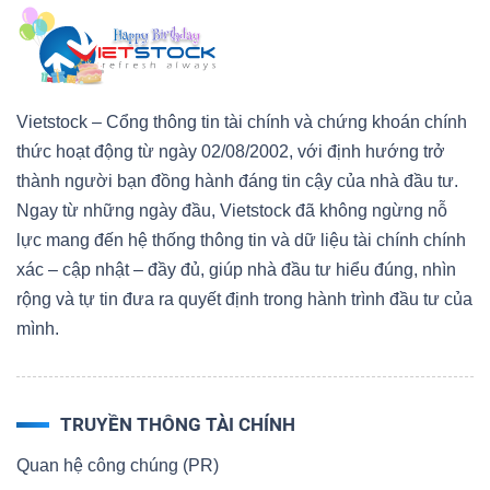
Bài
viết
của
Vietstock – Cổng thông tin tài chính và chứng khoán chính
tác
thức hoạt động từ ngày 02/08/2002, với định hướng trở
giả
thành người bạn đồng hành đáng tin cậy của nhà đầu tư.
(-)
Ngay từ những ngày đầu, Vietstock đã không ngừng nỗ
lực mang đến hệ thống thông tin và dữ liệu tài chính chính
Báo
xác – cập nhật – đầy đủ, giúp nhà đầu tư hiểu đúng, nhìn
cáo
rộng và tự tin đưa ra quyết định trong hành trình đầu tư của
phân
mình.
tích
(-)
TRUYỀN THÔNG TÀI CHÍNH
Thuật
Quan hệ công chúng (PR)