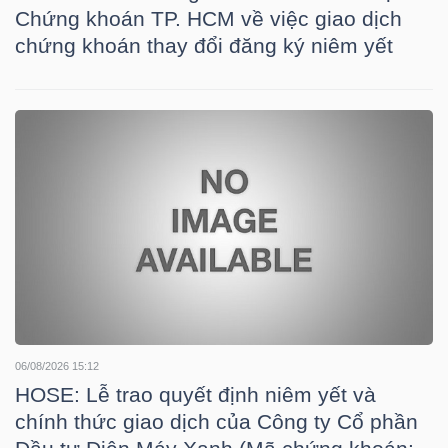
LIỆU
Chứng khoán TP. HCM về việc giao dịch
chứng khoán thay đổi đăng ký niêm yết
Ngành
(-)
VS-
SECTOR
NĂNG
LƯỢNG
06/08/2026 15:12
HOSE: Lễ trao quyết định niêm yết và
chính thức giao dịch của Công ty Cổ phần