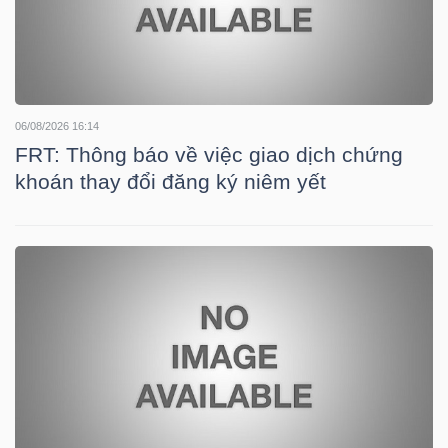
TÀI
CHÍNH
CÁ
06/08/2026 16:14
NHÂN
FRT: Thông báo về việc giao dịch chứng
khoán thay đổi đăng ký niêm yết
PHÂN
TÍCH
VIETSTOCKFINANCE
VĨ
MÔ