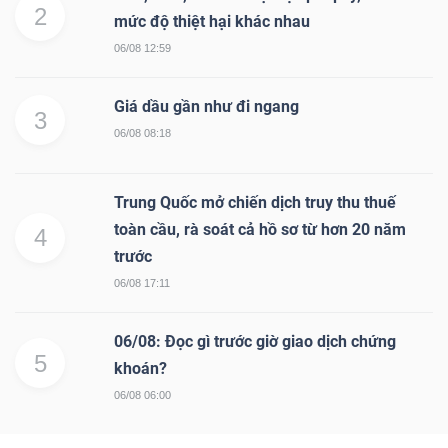
2
mức độ thiệt hại khác nhau
Mã
06/08 12:59
chứng
khoán
Giá dầu gần như đi ngang
(-)
3
06/08 08:18
Tất cả
Cổ phiếu
Chỉ số
Chứng chỉ quỹ
Chứng 
Trung Quốc mở chiến dịch truy thu thuế
Lãnh
toàn cầu, rà soát cả hồ sơ từ hơn 20 năm
4
đạo
trước
(-)
06/08 17:11
Tất cả
Người nội bộ
Người liên quan
Cổ đông lớn
06/08: Đọc gì trước giờ giao dịch chứng
5
Tin
khoán?
tức
06/08 06:00
(-)