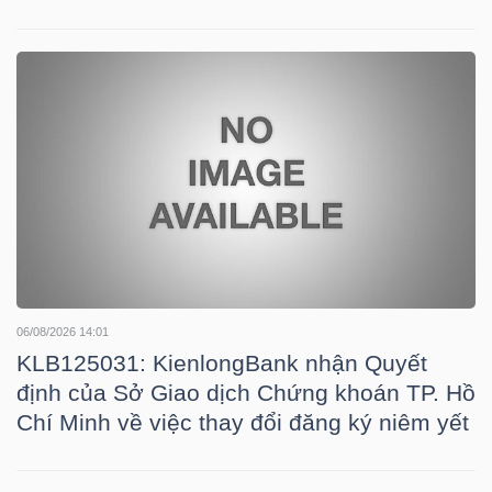
YẾU
TIÊU
DÙNG
THIẾT
YẾU
06/08/2026 14:01
KLB125031: KienlongBank nhận Quyết
CHĂM
định của Sở Giao dịch Chứng khoán TP. Hồ
SÓC
Chí Minh về việc thay đổi đăng ký niêm yết
SỨC
KHỎE