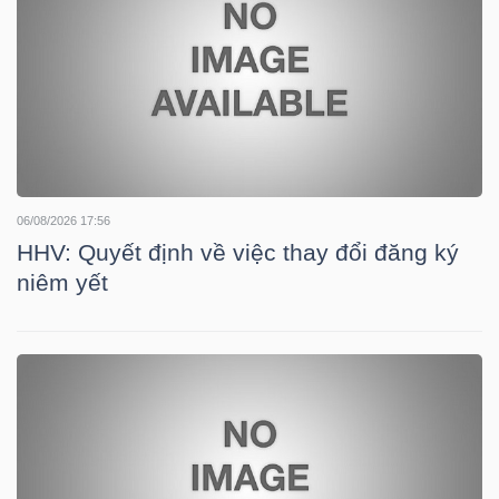
HÀNG
HÓA
KINH
TẾ
06/08/2026 17:56
HHV: Quyết định về việc thay đổi đăng ký
niêm yết
THẾ
GIỚI
ĐÔNG
DƯƠNG