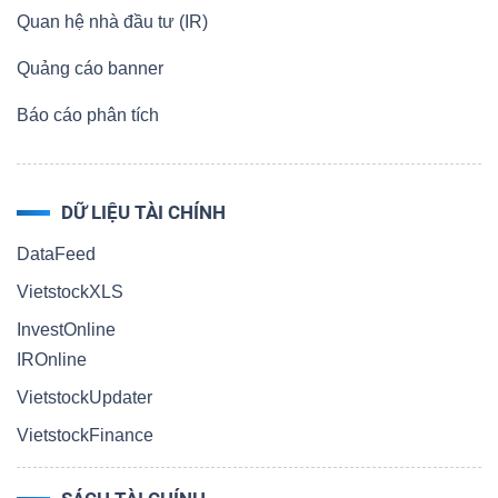
ngữ
Quan hệ nhà đầu tư (IR)
(-)
Quảng cáo banner
Dịch
Báo cáo phân tích
vụ
(-)
DỮ LIỆU TÀI CHÍNH
DataFeed
Đào
tạo
VietstockXLS
InvestOnline
IROnline
VietstockUpdater
Sách
VietstockFinance
tài
chính