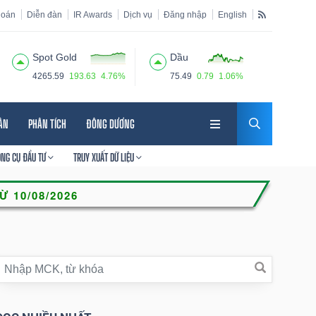
hoán
Diễn đàn
IR Awards
Dịch vụ
Đăng nhập
English
Spot Gold
Dầu
4265.59
193.63
4.76%
75.49
0.79
1.06%
HÂN
PHÂN TÍCH
ĐÔNG DƯƠNG
ÔNG CỤ ĐẦU TƯ
TRUY XUẤT DỮ LIỆU