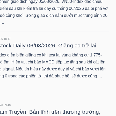
 phiên giao dịch ngày 05/08/2026. VN30-Index đảo chiều
iểm sau khi kiểm tra lại đáy cũ tháng 06/2026 đã bị phá vỡ
 đó cùng khối lượng giao dịch nằm dưới mức trung bình 20
 …
26 18:17
stock Daily 06/08/2026: Giằng co trở lại
ex diễn biến giằng co khi test lại vùng kháng cự 1,775-
điểm. Hiện tại, chỉ báo MACD tiếp tục tăng sau khi cắt lên
signal. Nếu tín hiệu này được duy trì và chỉ báo vượt lên
g 0 trong các phiên tới thì đà phục hồi sẽ được củng …
26 09:40
m Truyền: Bản lĩnh trên thương trường,