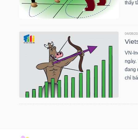
thấy 
LIỆU
Ngành
(-)
04/08/20
Viet
VS-
SECTOR
VN-In
ngày. 
đang 
chỉ bá
NĂNG
LƯỢNG