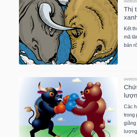
04/08/20
Thị 
xanh
TRÁI
Kết th
PHIẾU
mã tă
bán r
CÔNG
CỤ
ĐẦU
04/08/20
Chứn
TƯ
lượn
Các h
trong
TRUY
giằng
XUẤT
lượng
DỮ