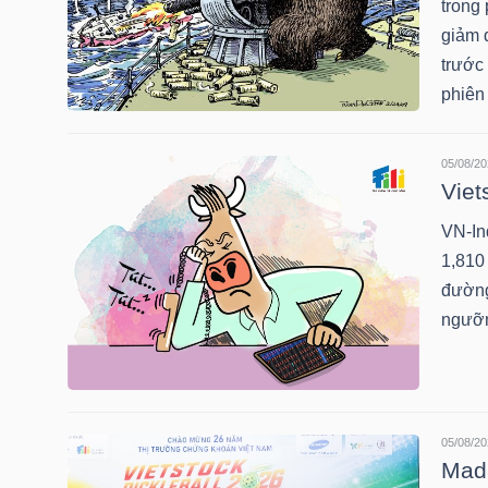
trong
giảm đ
TÀI
trước
CHÍNH
phiên
CÁ
NHÂN
05/08/20
Viet
VN-Ind
PHÂN
1,810 
TÍCH
đường 
VIETSTOCKFINANCE
ngưỡn
VĨ
05/08/20
MÔ
Mada