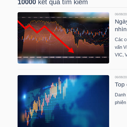
10000
kết quả tìm kiếm
06/08/20
DOANH
Ngày
NGHIỆP
nhìn
Các c
vấn V
BẤT
VIC, 
ĐỘNG
SẢN
06/08/20
Top 
Danh 
TÀI
phiên 
CHÍNH