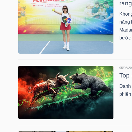
rạng
Không
NGÀNH
năng 
Madam
bước l
DOANH
NGHIỆP
05/08/20
Top 
CỔ
Danh 
PHIẾU
phiên 
PHÁI
SINH