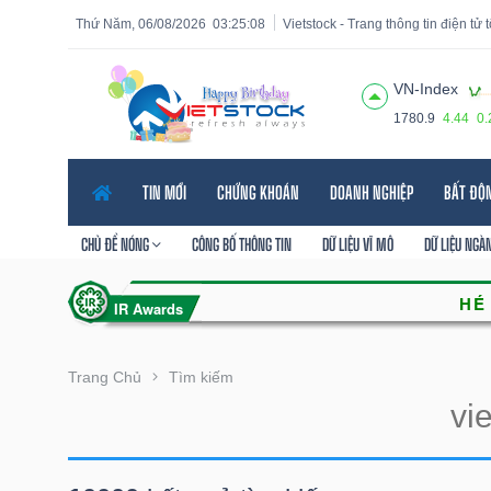
Thứ Năm, 06/08/2026
03:25:10
Vietstock - Trang thông tin điện tử
VN-Index
1780.9
4.44
0
Tất cả
Tính năng
Ngành
Mã chứng khoán
Lãnh
TIN MỚI
CHỨNG KHOÁN
DOANH NGHIỆP
BẤT ĐỘ
Tính
năng
CHỦ ĐỀ NÓNG
CÔNG BỐ THÔNG TIN
DỮ LIỆU VĨ MÔ
DỮ LIỆU NGÀ
(-)
VIETSTOCK
Trang Chủ
Tìm kiếm
CHỨNG
KHOÁN