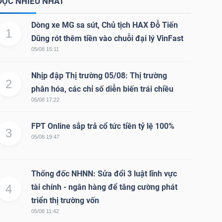
ĐỌC NHIỀU NHẤT
Dòng xe MG sa sút, Chủ tịch HAX Đỗ Tiến
1
Dũng rót thêm tiền vào chuỗi đại lý VinFast
05/08 15:11
Nhịp đập Thị trường 05/08: Thị trường
2
phân hóa, các chỉ số diễn biến trái chiều
05/08 17:22
FPT Online sắp trả cổ tức tiền tỷ lệ 100%
3
05/08 19:47
Thống đốc NHNN: Sửa đổi 3 luật lĩnh vực
4
tài chính - ngân hàng để tăng cường phát
triển thị trường vốn
05/08 11:42