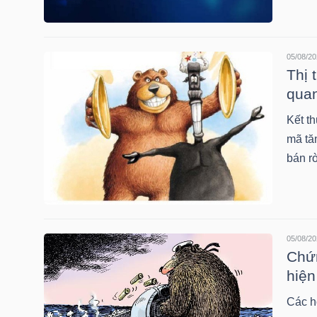
HÀNG
HÓA
05/08/20
Thị 
quan
KINH
TẾ
Kết th
mã tă
bán r
THẾ
GIỚI
05/08/20
Chứn
ĐÔNG
hiện
DƯƠNG
Các h