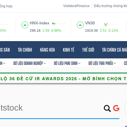
VietstockFinance
Đấu trường chứng k
 tổng hợp
HNX-Index
VN30
.25%
296.18
2.59
0.88%
1919.39
2.51
0.13%
 đạo
Tin tức
Báo cáo phân tích
Thuật ngữ
Dịch vụ
NG SẢN
TÀI CHÍNH
HÀNG HÓA
KINH TẾ
THẾ GIỚI
TÀI CHÍNH CÁ N
NH
DỮ LIỆU DOANH NGHIỆP
DỮ LIỆU PHÁI SINH
DỮ LIỆU TRÁI PHIẾU
C