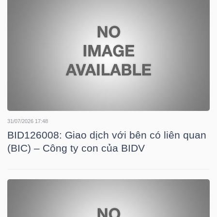
NGUYÊN
VẬT
LIỆU
CÔNG
NGHIỆP
31/07/2026 17:48
BID126008: Giao dịch với bên có liên quan
(BIC) – Công ty con của BIDV
TIÊU
DÙNG
KHÔNG
THIẾT