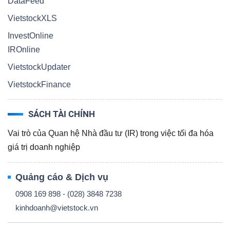
DataFeed
VietstockXLS
InvestOnline
IROnline
Công
VietstockUpdater
cụ
VietstockFinance
đầu
tư
SÁCH TÀI CHÍNH
Vai trò của Quan hệ Nhà đầu tư (IR) trong việc tối đa hóa
giá trị doanh nghiệp
Truyền
Quảng cáo & Dịch vụ
thông
0908 169 898 - (028) 3848 7238
tài
kinhdoanh@vietstock.vn
chính