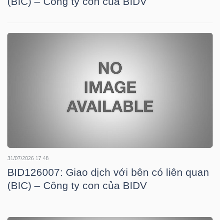
(BIC) – Công ty con của BIDV
LIỆU
Ngành
(-)
VS-
SECTOR
NĂNG
31/07/2026 17:48
LƯỢNG
BID126007: Giao dịch với bên có liên quan
(BIC) – Công ty con của BIDV