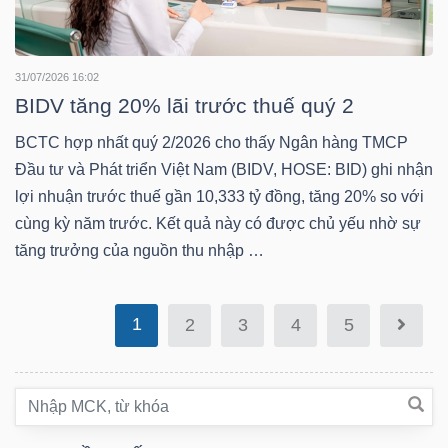
DỊCH
VỤ
TRUYỀN
31/07/2026 16:02
THÔNG
BIDV tăng 20% lãi trước thuế quý 2
BCTC hợp nhất quý 2/2026 cho thấy Ngân hàng TMCP
Đầu tư và Phát triển Việt Nam (BIDV, HOSE: BID) ghi nhận
lợi nhuận trước thuế gần 10,333 tỷ đồng, tăng 20% so với
TIỆN
cùng kỳ năm trước. Kết quả này có được chủ yếu nhờ sự
ÍCH
tăng trưởng của nguồn thu nhập …
1
2
3
4
5
BẤT
ĐỘNG
SẢN