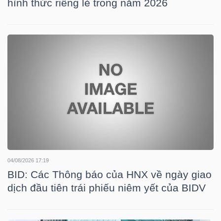
hình thức riêng lẻ trong năm 2026
TÀI
CHÍNH
CÁ
NHÂN
PHÂN
TÍCH
VIETSTOCKFINANCE
04/08/2026 17:19
BID: Các Thông báo của HNX về ngày giao
dịch đầu tiên trái phiếu niêm yết của BIDV
VĨ
MÔ