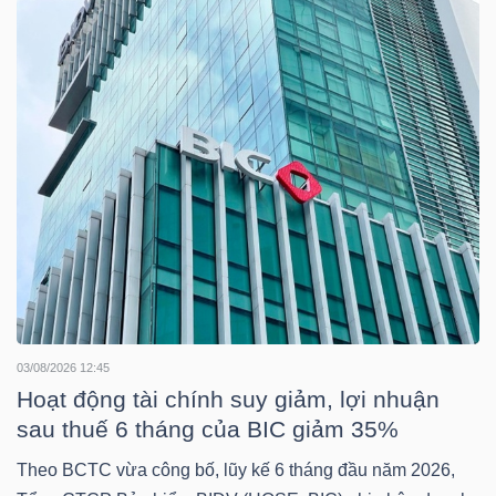
NGÀNH
DOANH
NGHIỆP
CỔ
PHIẾU
03/08/2026 12:45
Hoạt động tài chính suy giảm, lợi nhuận
sau thuế 6 tháng của BIC giảm 35%
PHÁI
Theo BCTC vừa công bố, lũy kế 6 tháng đầu năm 2026,
SINH