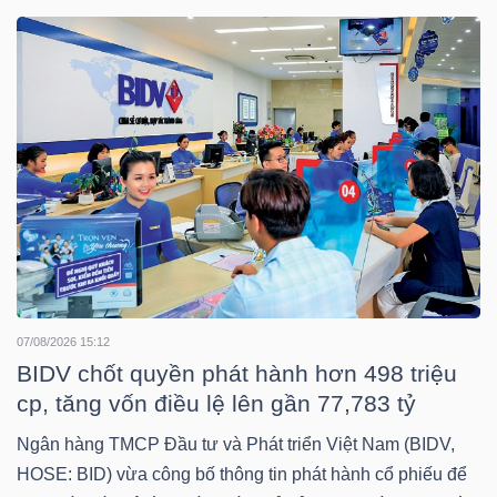
DOANH
NGHIỆP
BẤT
ĐỘNG
SẢN
07/08/2026 15:12
BIDV chốt quyền phát hành hơn 498 triệu
TÀI
cp, tăng vốn điều lệ lên gần 77,783 tỷ
CHÍNH
Ngân hàng TMCP Đầu tư và Phát triển Việt Nam (BIDV,
HOSE: BID) vừa công bố thông tin phát hành cổ phiếu để