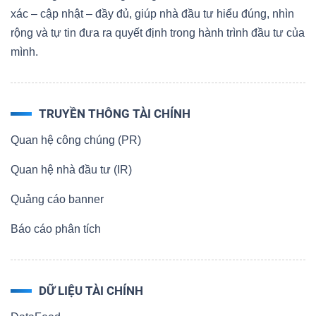
ngữ
xác – cập nhật – đầy đủ, giúp nhà đầu tư hiểu đúng, nhìn
(-)
rộng và tự tin đưa ra quyết định trong hành trình đầu tư của
mình.
Dịch
vụ
(-)
TRUYỀN THÔNG TÀI CHÍNH
Quan hệ công chúng (PR)
Đào
Quan hệ nhà đầu tư (IR)
tạo
Quảng cáo banner
Báo cáo phân tích
Sách
DỮ LIỆU TÀI CHÍNH
tài
chính