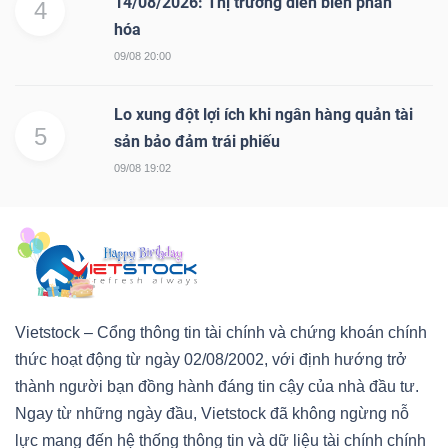
14/08/2026: Thị trường diễn biến phân
4
hóa
Bài
09/08 20:00
viết
của
Lo xung đột lợi ích khi ngân hàng quản tài
tác
5
sản bảo đảm trái phiếu
giả
09/08 19:02
(-)
Báo
cáo
phân
tích
Vietstock – Cổng thông tin tài chính và chứng khoán chính
(-)
thức hoạt động từ ngày 02/08/2002, với định hướng trở
thành người bạn đồng hành đáng tin cậy của nhà đầu tư.
Ngay từ những ngày đầu, Vietstock đã không ngừng nỗ
Thuật
lực mang đến hệ thống thông tin và dữ liệu tài chính chính