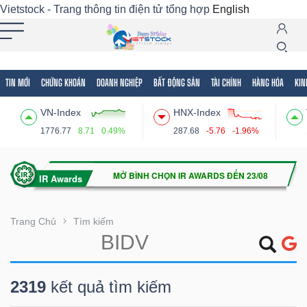
Vietstock - Trang thông tin điện tử tổng hợp
English
TIN MỚI
CHỨNG KHOÁN
DOANH NGHIỆP
BẤT ĐỘNG SẢN
TÀI CHÍNH
HÀNG HÓA
KIN
Tất cả
Tính năng
Ngành
Mã chứng khoán
Lãnh
VN-Index
HNX-Index
Tính
1776.77
8.71
0.49%
287.68
-5.76
-1.96%
năng
(-)
VIETSTOCK
Trang Chủ
Tìm kiếm
CHỨNG
2319
kết quả tìm kiếm
KHOÁN