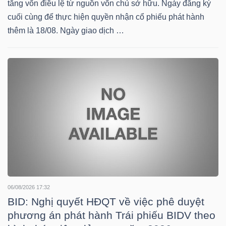
tăng vốn điều lệ từ nguồn vốn chủ sở hữu. Ngày đăng ký
HÀNG
cuối cùng để thực hiện quyền nhận cổ phiếu phát hành
HÓA
thêm là 18/08. Ngày giao dịch …
KINH
TẾ
THẾ
GIỚI
06/08/2026 17:32
ĐÔNG
BID: Nghị quyết HĐQT về việc phê duyệt
DƯƠNG
phương án phát hành Trái phiếu BIDV theo