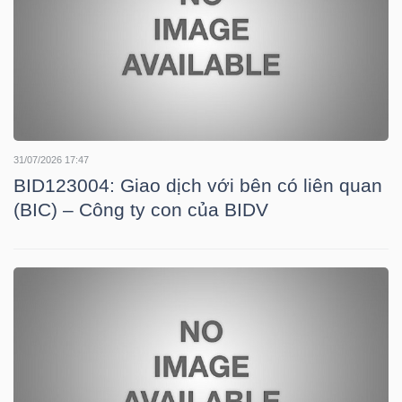
YẾU
TIÊU
DÙNG
31/07/2026 17:47
THIẾT
BID123004: Giao dịch với bên có liên quan
YẾU
(BIC) – Công ty con của BIDV
CHĂM
SÓC
SỨC
KHỎE