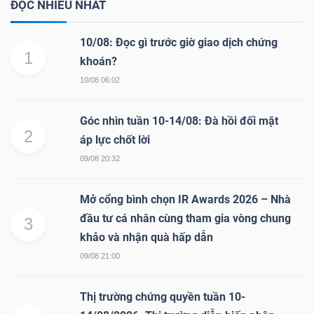
ĐỌC NHIỀU NHẤT
Mã
chứng
10/08: Đọc gì trước giờ giao dịch chứng
1
khoán
khoán?
(-)
10/08 06:02
Tất cả
Cổ phiếu
Chỉ số
Chứng chỉ quỹ
Chứng 
Góc nhìn tuần 10-14/08: Đà hồi đối mặt
2
áp lực chốt lời
Lãnh
09/08 20:32
đạo
(-)
Mở cổng bình chọn IR Awards 2026 – Nhà
Tất cả
Người nội bộ
Người liên quan
Cổ đông lớn
đầu tư cá nhân cùng tham gia vòng chung
3
khảo và nhận quà hấp dẫn
Tin
09/08 21:00
tức
(-)
Thị trường chứng quyền tuần 10-