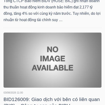
Tổng CTCP Bảo hiểm BIDV (HOSE: BIC) ghi nhận doanh
thu thuần hoạt động kinh doanh bảo hiểm đạt 2,177 tỷ
đồng, tăng 4% so với cùng kỳ năm trước. Tuy nhiên, do lợi
TRÁI
nhuận từ hoạt động tài chính suy …
PHIẾU
CÔNG
CỤ
ĐẦU
TƯ
TRUY
03/08/2026 11:00
XUẤT
BID126009: Giao dịch với bên có liên quan
DỮ