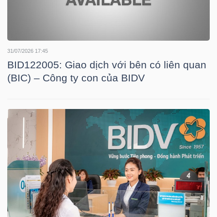
TÀI
31/07/2026 17:45
CHÍNH
BID122005: Giao dịch với bên có liên quan
(BIC) – Công ty con của BIDV
CÔNG
NGHỆ
THÔNG
TIN