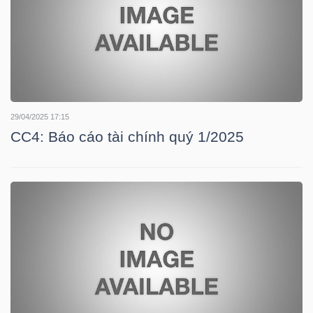
TRÁI
PHIẾU
29/04/2025 17:15
CC4: Báo cáo tài chính quý 1/2025
CÔNG
CỤ
ĐẦU
TƯ
TRUY
XUẤT
DỮ