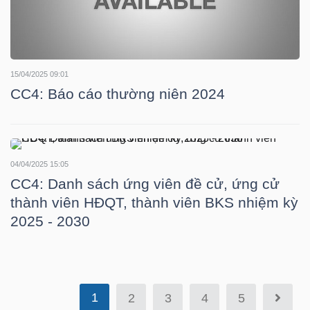
YẾU
15/04/2025 09:01
TIÊU
CC4: Báo cáo thường niên 2024
DÙNG
THIẾT
YẾU
04/04/2025 15:05
CC4: Danh sách ứng viên đề cử, ứng cử
thành viên HĐQT, thành viên BKS nhiệm kỳ
2025 - 2030
CHĂM
SÓC
SỨC
KHỎE
1
2
3
4
5