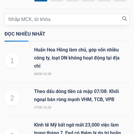
TÀI
ĐỌC NHIỀU NHẤT
CHÍNH
Huấn Hoa Hồng làm chủ, góp vốn nhiều
công ty, loạt DN không hoạt động tại địa
1
chỉ
CÔNG
08/08 10:38
NGHỆ
THÔNG
Theo dấu dòng tiền cá mập 07/08: Khối
2
TIN
ngoại bán ròng mạnh VHM, TCB, VPB
07/08 19:29
Kinh tế Mỹ bất ngờ mất 23,000 việc làm
trong tháng 7, Fed có thêm lý do trì hoãn