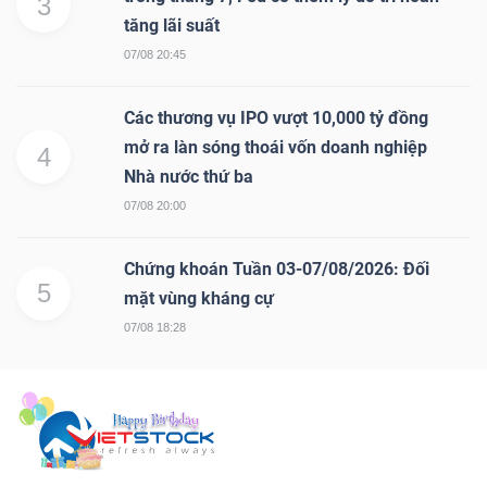
3
DỊCH
tăng lãi suất
VỤ
07/08 20:45
TRUYỀN
THÔNG
Các thương vụ IPO vượt 10,000 tỷ đồng
mở ra làn sóng thoái vốn doanh nghiệp
4
Nhà nước thứ ba
07/08 20:00
TIỆN
ÍCH
Chứng khoán Tuần 03-07/08/2026: Đối
5
mặt vùng kháng cự
07/08 18:28
BẤT
ĐỘNG
SẢN