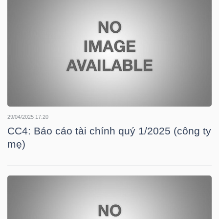
NGÀNH
DOANH
NGHIỆP
29/04/2025 17:20
CC4: Báo cáo tài chính quý 1/2025 (công ty
CỔ
mẹ)
PHIẾU
PHÁI
SINH