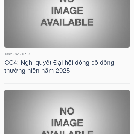
NGUYÊN
VẬT
LIỆU
18/04/2025 15:10
CÔNG
CC4: Nghị quyết Đại hội đồng cổ đông
NGHIỆP
thường niên năm 2025
TIÊU
DÙNG
KHÔNG
THIẾT