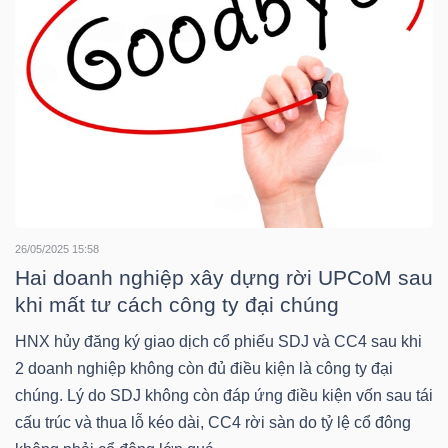
HÀNG
HÓA
KINH
TẾ
26/05/2025 15:58
THẾ
Hai doanh nghiệp xây dựng rời UPCoM sau
GIỚI
khi mất tư cách công ty đại chúng
HNX hủy đăng ký giao dịch cổ phiếu SDJ và CC4 sau khi
2 doanh nghiệp không còn đủ điều kiện là công ty đại
ĐÔNG
chúng. Lý do SDJ không còn đáp ứng điều kiện vốn sau tái
DƯƠNG
cấu trúc và thua lỗ kéo dài, CC4 rời sàn do tỷ lệ cổ đông