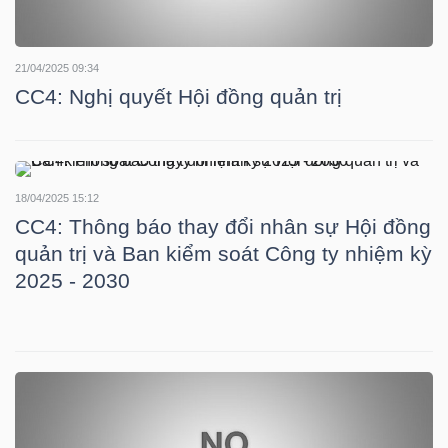
LIỆU
21/04/2025 09:34
Ngành
CC4: Nghị quyết Hội đồng quản trị
(-)
VS-
SECTOR
18/04/2025 15:12
CC4: Thông báo thay đổi nhân sự Hội đồng
quản trị và Ban kiểm soát Công ty nhiệm kỳ
2025 - 2030
NĂNG
LƯỢNG