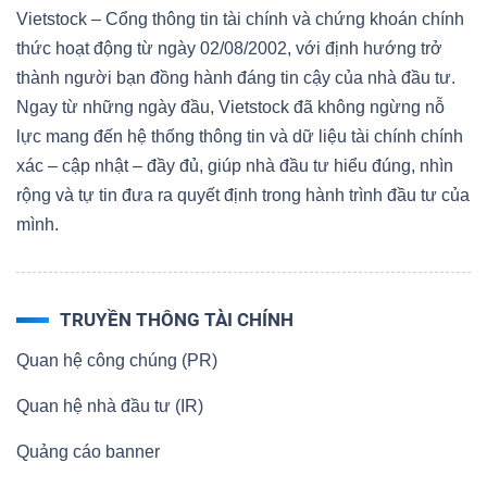
Vietstock – Cổng thông tin tài chính và chứng khoán chính
Mã
thức hoạt động từ ngày 02/08/2002, với định hướng trở
chứng
thành người bạn đồng hành đáng tin cậy của nhà đầu tư.
khoán
Ngay từ những ngày đầu, Vietstock đã không ngừng nỗ
(-)
lực mang đến hệ thống thông tin và dữ liệu tài chính chính
xác – cập nhật – đầy đủ, giúp nhà đầu tư hiểu đúng, nhìn
Tất cả
Cổ phiếu
Chỉ số
Chứng chỉ quỹ
Chứng 
rộng và tự tin đưa ra quyết định trong hành trình đầu tư của
mình.
Lãnh
đạo
(-)
TRUYỀN THÔNG TÀI CHÍNH
Tất cả
Người nội bộ
Người liên quan
Cổ đông lớn
Quan hệ công chúng (PR)
Tin
Quan hệ nhà đầu tư (IR)
tức
Quảng cáo banner
(-)