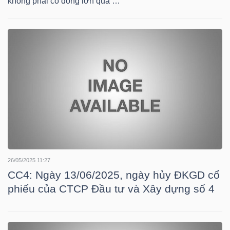
không phải cổ đông lớn quá …
TÀI
CHÍNH
CÁ
NHÂN
PHÂN
TÍCH
VIETSTOCKFINANCE
26/05/2025 11:27
CC4: Ngày 13/06/2025, ngày hủy ĐKGD cổ
phiếu của CTCP Đầu tư và Xây dựng số 4
VĨ
MÔ