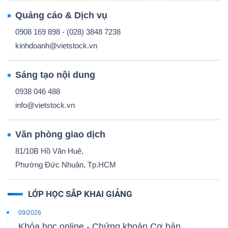
ngữ
(-)
Quảng cáo & Dịch vụ
0908 169 898 - (028) 3848 7238
kinhdoanh@vietstock.vn
Dịch
vụ
Sáng tạo nội dung
(-)
0938 046 488
info@vietstock.vn
Đào
tạo
Văn phòng giao dịch
81/10B Hồ Văn Huê,
Phường Đức Nhuận, Tp.HCM
LỚP HỌC SẮP KHAI GIẢNG
Sách
tài
09/2026
chính
Khóa học online - Chứng khoán Cơ bản