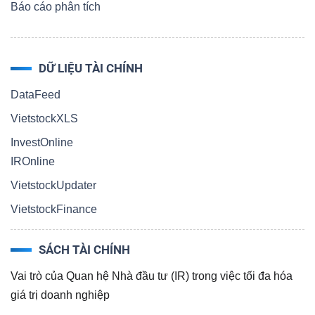
Báo cáo phân tích
Bài
viết
của
DỮ LIỆU TÀI CHÍNH
tác
DataFeed
giả
VietstockXLS
(-)
InvestOnline
IROnline
Báo
VietstockUpdater
cáo
phân
VietstockFinance
tích
(-)
SÁCH TÀI CHÍNH
Vai trò của Quan hệ Nhà đầu tư (IR) trong việc tối đa hóa
giá trị doanh nghiệp
Thuật