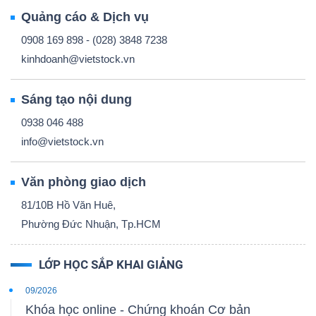
Quảng cáo & Dịch vụ
0908 169 898 - (028) 3848 7238
kinhdoanh@vietstock.vn
Công
Sáng tạo nội dung
cụ
0938 046 488
đầu
info@vietstock.vn
tư
Văn phòng giao dịch
81/10B Hồ Văn Huê,
Phường Đức Nhuận, Tp.HCM
Truyền
thông
LỚP HỌC SẮP KHAI GIẢNG
tài
09/2026
chính
Khóa học online - Chứng khoán Cơ bản