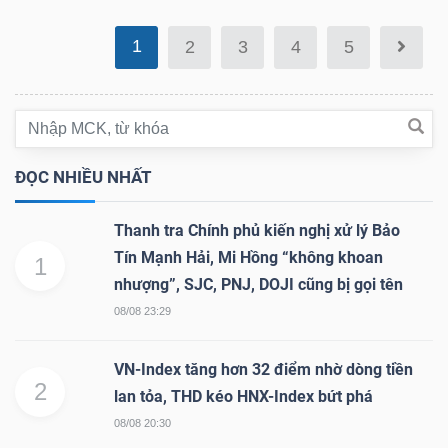
DỊCH
VỤ
1
2
3
4
5
TRUYỀN
THÔNG
ĐỌC NHIỀU NHẤT
TIỆN
Thanh tra Chính phủ kiến nghị xử lý Bảo
ÍCH
Tín Mạnh Hải, Mi Hồng “không khoan
1
nhượng”, SJC, PNJ, DOJI cũng bị gọi tên
08/08 23:29
BẤT
VN-Index tăng hơn 32 điểm nhờ dòng tiền
2
ĐỘNG
lan tỏa, THD kéo HNX-Index bứt phá
SẢN
08/08 20:30