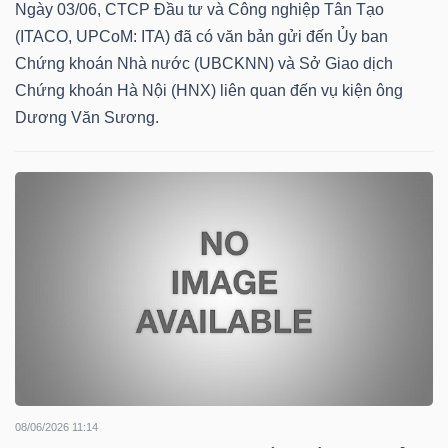
YẾU
Ngày 03/06, CTCP Đầu tư và Công nghiệp Tân Tạo
(ITACO, UPCoM: ITA) đã có văn bản gửi đến Ủy ban
Chứng khoán Nhà nước (UBCKNN) và Sở Giao dịch
Chứng khoán Hà Nội (HNX) liên quan đến vụ kiện ông
Dương Văn Sương.
TIÊU
DÙNG
THIẾT
YẾU
CHĂM
SÓC
SỨC
KHỎE
08/06/2026 11:14