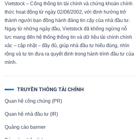
Vietstock – Cổng thông tin tài chính và chứng khoán chính
thức hoạt động từ ngày 02/08/2002, với định hướng trở
Bài
thành người bạn đồng hành đáng tin cậy của nhà đầu tư.
viết
Ngay từ những ngày đầu, Vietstock đã không ngừng nỗ
của
lực mang đến hệ thống thông tin và dữ liệu tài chính chính
tác
xác – cập nhật – đầy đủ, giúp nhà đầu tư hiểu đúng, nhìn
giả
rộng và tự tin đưa ra quyết định trong hành trình đầu tư của
(-)
mình.
Báo
cáo
TRUYỀN THÔNG TÀI CHÍNH
phân
tích
Quan hệ công chúng (PR)
(-)
Quan hệ nhà đầu tư (IR)
Quảng cáo banner
Thuật