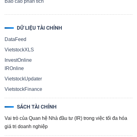
ngữ
Báo cáo phân tích
(-)
DỮ LIỆU TÀI CHÍNH
Dịch
vụ
DataFeed
(-)
VietstockXLS
InvestOnline
IROnline
Đào
VietstockUpdater
tạo
VietstockFinance
SÁCH TÀI CHÍNH
Sách
Vai trò của Quan hệ Nhà đầu tư (IR) trong việc tối đa hóa
giá trị doanh nghiệp
tài
chính