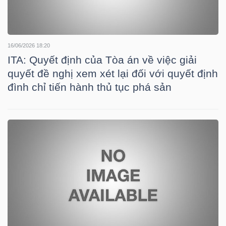
TRÁI
16/06/2026 18:20
PHIẾU
ITA: Quyết định của Tòa án về việc giải
quyết đề nghị xem xét lại đối với quyết định
đình chỉ tiến hành thủ tục phá sản
CÔNG
CỤ
ĐẦU
TƯ
TRUY
XUẤT
DỮ