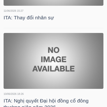
LIỆU
11/06/2026 15:27
ITA: Thay đổi nhân sự
Ngành
(-)
VS-
SECTOR
NĂNG
LƯỢNG
10/06/2026 18:26
ITA: Nghị quyết Đại hội đồng cổ đông