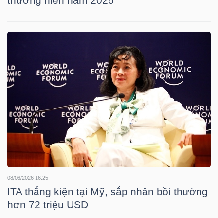
thường niên năm 2026
NGUYÊN
VẬT
LIỆU
CÔNG
NGHIỆP
TIÊU
08/06/2026 16:25
DÙNG
ITA thắng kiện tại Mỹ, sắp nhận bồi thường
KHÔNG
hơn 72 triệu USD
THIẾT