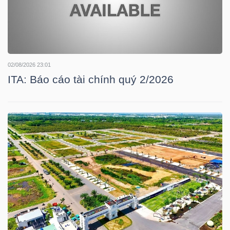
TÀI
CHÍNH
CÁ
02/08/2026 23:01
NHÂN
ITA: Báo cáo tài chính quý 2/2026
PHÂN
TÍCH
VIETSTOCKFINANCE
VĨ
MÔ