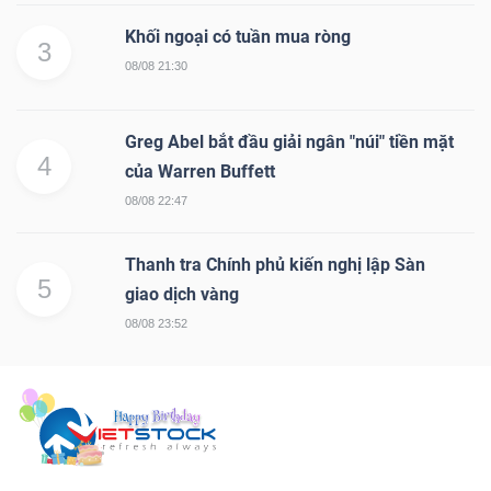
Mã
Khối ngoại có tuần mua ròng
3
chứng
08/08 21:30
khoán
(-)
Greg Abel bắt đầu giải ngân "núi" tiền mặt
4
Tất cả
Cổ phiếu
Chỉ số
Chứng chỉ quỹ
Chứng 
của Warren Buffett
08/08 22:47
Lãnh
đạo
Thanh tra Chính phủ kiến nghị lập Sàn
5
(-)
giao dịch vàng
08/08 23:52
Tất cả
Người nội bộ
Người liên quan
Cổ đông lớn
Tin
tức
(-)