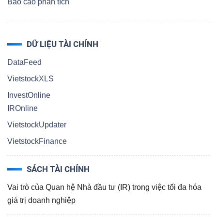
ngữ
Báo cáo phân tích
(-)
DỮ LIỆU TÀI CHÍNH
Dịch
vụ
DataFeed
(-)
VietstockXLS
InvestOnline
IROnline
Đào
VietstockUpdater
tạo
VietstockFinance
SÁCH TÀI CHÍNH
Sách
Vai trò của Quan hệ Nhà đầu tư (IR) trong việc tối đa hóa
giá trị doanh nghiệp
tài
chính