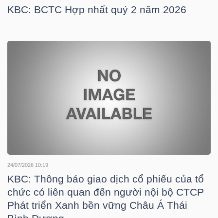
LIỆU
KBC: BCTC Hợp nhất quý 2 năm 2026
Ngành
(-)
VS-
SECTOR
NĂNG
LƯỢNG
24/07/2026 10:19
KBC: Thông báo giao dịch cổ phiếu của tổ
chức có liên quan đến người nội bộ CTCP
Phát triển Xanh bền vững Châu Á Thái