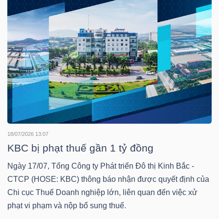
TÀI
CHÍNH
CÔNG
NGHỆ
18/07/2026 13:07
KBC bị phạt thuế gần 1 tỷ đồng
THÔNG
TIN
Ngày 17/07, Tổng Công ty Phát triển Đô thị Kinh Bắc -
CTCP (HOSE: KBC) thông báo nhận được quyết định của
Chi cục Thuế Doanh nghiệp lớn, liên quan đến việc xử
phạt vi phạm và nộp bổ sung thuế.