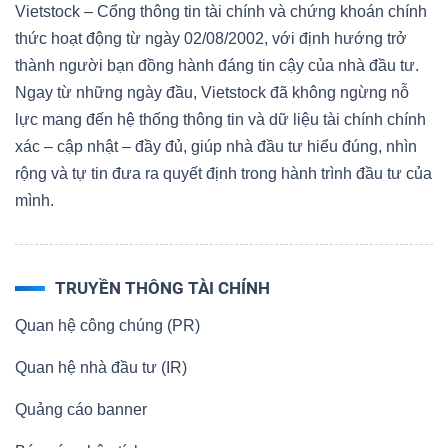
Vietstock – Cổng thông tin tài chính và chứng khoán chính
thức hoạt động từ ngày 02/08/2002, với định hướng trở
Bài
thành người bạn đồng hành đáng tin cậy của nhà đầu tư.
viết
Ngay từ những ngày đầu, Vietstock đã không ngừng nỗ
của
lực mang đến hệ thống thông tin và dữ liệu tài chính chính
tác
xác – cập nhật – đầy đủ, giúp nhà đầu tư hiểu đúng, nhìn
giả
rộng và tự tin đưa ra quyết định trong hành trình đầu tư của
(-)
mình.
Báo
cáo
TRUYỀN THÔNG TÀI CHÍNH
phân
tích
Quan hệ công chúng (PR)
(-)
Quan hệ nhà đầu tư (IR)
Quảng cáo banner
Thuật