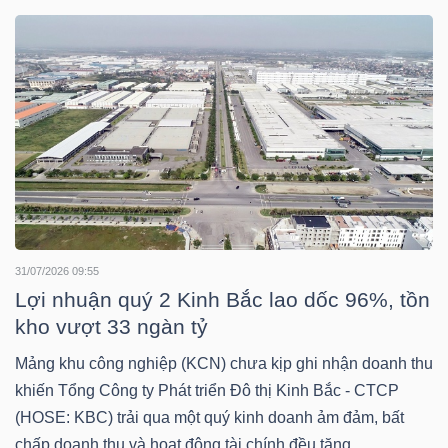
DOANH
NGHIỆP
BẤT
ĐỘNG
SẢN
31/07/2026 09:55
Lợi nhuận quý 2 Kinh Bắc lao dốc 96%, tồn
kho vượt 33 ngàn tỷ
TÀI
Mảng khu công nghiệp (KCN) chưa kịp ghi nhận doanh thu
CHÍNH
khiến Tổng Công ty Phát triển Đô thị Kinh Bắc - CTCP
(HOSE: KBC) trải qua một quý kinh doanh ảm đảm, bất
chấp doanh thu và hoạt động tài chính đều tăng.