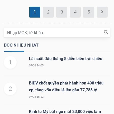
DỊCH
VỤ
1
2
3
4
5
TRUYỀN
THÔNG
ĐỌC NHIỀU NHẤT
TIỆN
Lãi suất đầu tháng 8 diễn biến trái chiều
ÍCH
1
07/08 14:05
BIDV chốt quyền phát hành hơn 498 triệu
2
cp, tăng vốn điều lệ lên gần 77,783 tỷ
BẤT
07/08 15:12
ĐỘNG
SẢN
Kinh tế Mỹ bất ngờ mất 23,000 việc làm