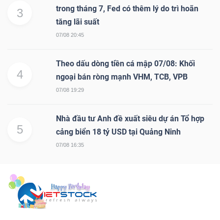
trong tháng 7, Fed có thêm lý do trì hoãn
3
Mã
tăng lãi suất
chứng
07/08 20:45
khoán
(-)
Theo dấu dòng tiền cá mập 07/08: Khối
4
Tất cả
Cổ phiếu
Chỉ số
Chứng chỉ quỹ
Chứng 
ngoại bán ròng mạnh VHM, TCB, VPB
07/08 19:29
Lãnh
đạo
Nhà đầu tư Anh đề xuất siêu dự án Tổ hợp
5
(-)
cảng biển 18 tỷ USD tại Quảng Ninh
07/08 16:35
Tất cả
Người nội bộ
Người liên quan
Cổ đông lớn
Tin
tức
(-)