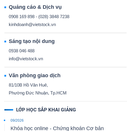
Quảng cáo & Dịch vụ
0908 169 898 - (028) 3848 7238
kinhdoanh@vietstock.vn
Công
Sáng tạo nội dung
cụ
0938 046 488
đầu
info@vietstock.vn
tư
Văn phòng giao dịch
81/10B Hồ Văn Huê,
Phường Đức Nhuận, Tp.HCM
Truyền
thông
LỚP HỌC SẮP KHAI GIẢNG
tài
09/2026
chính
Khóa học online - Chứng khoán Cơ bản