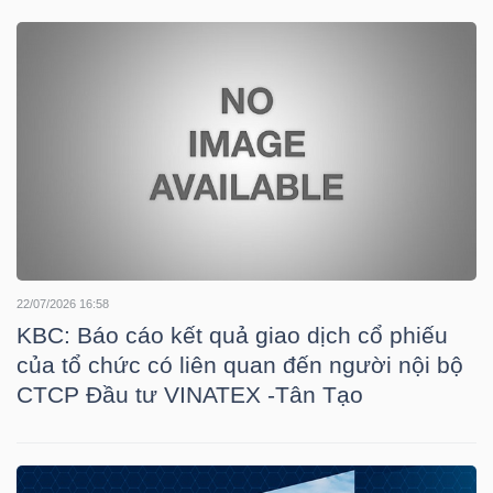
YẾU
TIÊU
DÙNG
THIẾT
YẾU
22/07/2026 16:58
KBC: Báo cáo kết quả giao dịch cổ phiếu
của tổ chức có liên quan đến người nội bộ
CHĂM
CTCP Đầu tư VINATEX -Tân Tạo
SÓC
SỨC
KHỎE