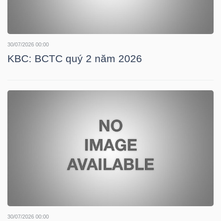
TRÁI
30/07/2026 00:00
PHIẾU
KBC: BCTC quý 2 năm 2026
CÔNG
CỤ
ĐẦU
TƯ
TRUY
XUẤT
DỮ
30/07/2026 00:00