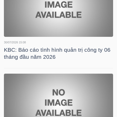
NGÀNH
30/07/2026 15:08
DOANH
KBC: Báo cáo tình hình quản trị công ty 06
NGHIỆP
tháng đầu năm 2026
CỔ
PHIẾU
PHÁI
SINH