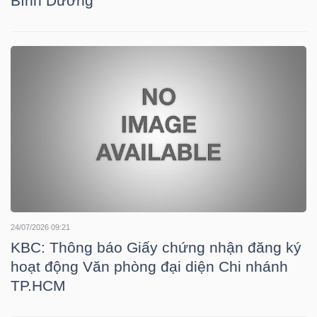
Bình Dương
NGUYÊN
VẬT
LIỆU
CÔNG
NGHIỆP
24/07/2026 09:21
TIÊU
KBC: Thông báo Giấy chứng nhận đăng ký
DÙNG
hoạt động Văn phòng đại diện Chi nhánh
TP.HCM
KHÔNG
THIẾT