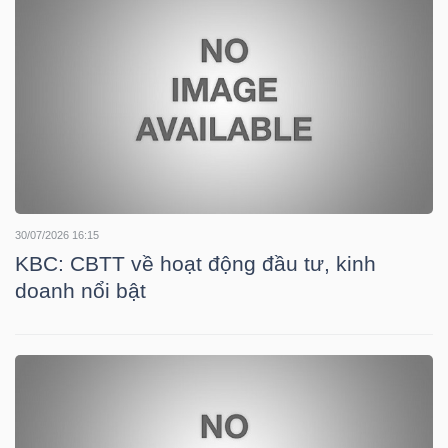
TÀI
CHÍNH
CÁ
NHÂN
PHÂN
30/07/2026 16:15
TÍCH
KBC: CBTT về hoạt động đầu tư, kinh
VIETSTOCKFINANCE
doanh nổi bật
VĨ
MÔ