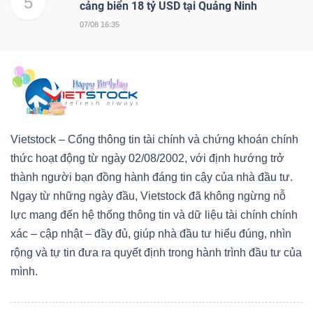
5
cảng biển 18 tỷ USD tại Quảng Ninh
Mã
07/08 16:35
chứng
khoán
(-)
Tất cả
Cổ phiếu
Chỉ số
Chứng chỉ quỹ
Chứng 
Vietstock – Cổng thông tin tài chính và chứng khoán chính
Lãnh
thức hoạt động từ ngày 02/08/2002, với định hướng trở
đạo
thành người bạn đồng hành đáng tin cậy của nhà đầu tư.
(-)
Ngay từ những ngày đầu, Vietstock đã không ngừng nỗ
lực mang đến hệ thống thông tin và dữ liệu tài chính chính
Tất cả
Người nội bộ
Người liên quan
Cổ đông lớn
xác – cập nhật – đầy đủ, giúp nhà đầu tư hiểu đúng, nhìn
rộng và tự tin đưa ra quyết định trong hành trình đầu tư của
Tin
mình.
tức
(-)