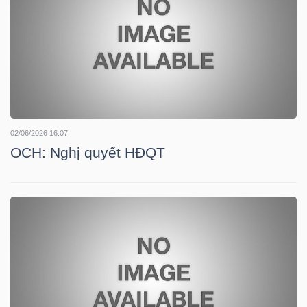
YẾU
TIÊU
DÙNG
THIẾT
02/06/2026 16:07
YẾU
OCH: Nghị quyết HĐQT
CHĂM
SÓC
SỨC
KHỎE