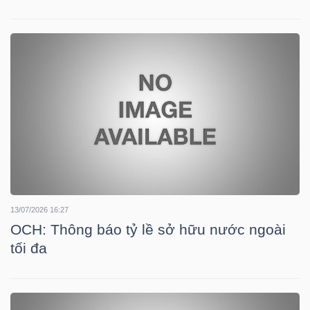
TRÁI
PHIẾU
CÔNG
CỤ
ĐẦU
TƯ
13/07/2026 16:27
OCH: Thông báo tỷ lề sở hữu nước ngoài
tối đa
TRUY
XUẤT
DỮ