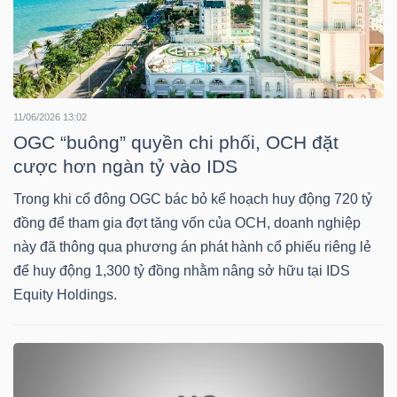
NGUYÊN
VẬT
LIỆU
11/06/2026 13:02
OGC “buông” quyền chi phối, OCH đặt
cược hơn ngàn tỷ vào IDS
CÔNG
NGHIỆP
Trong khi cổ đông OGC bác bỏ kế hoạch huy động 720 tỷ
đồng để tham gia đợt tăng vốn của OCH, doanh nghiệp
này đã thông qua phương án phát hành cổ phiếu riêng lẻ
để huy động 1,300 tỷ đồng nhằm nâng sở hữu tại IDS
Equity Holdings.
TIÊU
DÙNG
KHÔNG
THIẾT