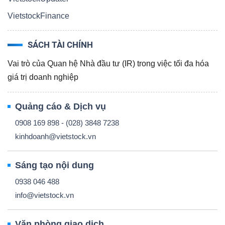
ngữ
(-)
VietstockFinance
SÁCH TÀI CHÍNH
Dịch
vụ
Vai trò của Quan hệ Nhà đầu tư (IR) trong việc tối đa hóa
(-)
giá trị doanh nghiệp
Quảng cáo & Dịch vụ
Đào
0908 169 898 - (028) 3848 7238
tạo
kinhdoanh@vietstock.vn
Sáng tạo nội dung
0938 046 488
Sách
info@vietstock.vn
tài
chính
Văn phòng giao dịch