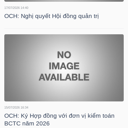
17/07/2026 14:40
OCH: Nghị quyết Hội đồng quản trị
NGÀNH
DOANH
NGHIỆP
CỔ
PHIẾU
15/07/2026 16:34
OCH: Ký Hợp đồng với đơn vị kiểm toán
PHÁI
BCTC năm 2026
SINH