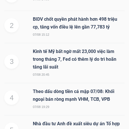
DỊCH
VỤ
TRUYỀN
BIDV chốt quyền phát hành hơn 498 triệu
2
THÔNG
cp, tăng vốn điều lệ lên gần 77,783 tỷ
07/08 15:12
Kinh tế Mỹ bất ngờ mất 23,000 việc làm
trong tháng 7, Fed có thêm lý do trì hoãn
3
TIỆN
tăng lãi suất
ÍCH
07/08 20:45
Theo dấu dòng tiền cá mập 07/08: Khối
4
ngoại bán ròng mạnh VHM, TCB, VPB
BẤT
07/08 19:29
ĐỘNG
SẢN
Nhà đầu tư Anh đề xuất siêu dự án Tổ hợp