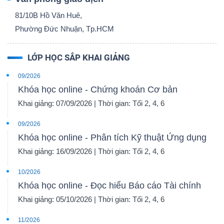
81/10B Hồ Văn Huê,
Phường Đức Nhuận, Tp.HCM
LỚP HỌC SẮP KHAI GIẢNG
Công
cụ
09/2026
đầu
Khóa học online - Chứng khoán Cơ bản
tư
Khai giảng: 07/09/2026 | Thời gian: Tối 2, 4, 6
09/2026
Khóa học online - Phân tích Kỹ thuật Ứng dụng
Khai giảng: 16/09/2026 | Thời gian: Tối 2, 4, 6
Truyền
10/2026
thông
Khóa học online - Đọc hiểu Báo cáo Tài chính
tài
Khai giảng: 05/10/2026 | Thời gian: Tối 2, 4, 6
chính
11/2026