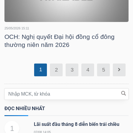
TÀI
25/05/2026 15:11
OCH: Nghị quyết Đại hội đồng cổ đông
CHÍNH
thường niên năm 2026
1
2
3
4
5
CÔNG
NGHỆ
THÔNG
TIN
ĐỌC NHIỀU NHẤT
Lãi suất đầu tháng 8 diễn biến trái chiều
1
07/08 14:05