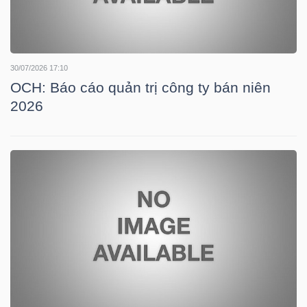
TÀI
CHÍNH
30/07/2026 17:10
CÁ
OCH: Báo cáo quản trị công ty bán niên
NHÂN
2026
PHÂN
TÍCH
VIETSTOCKFINANCE
VĨ
MÔ