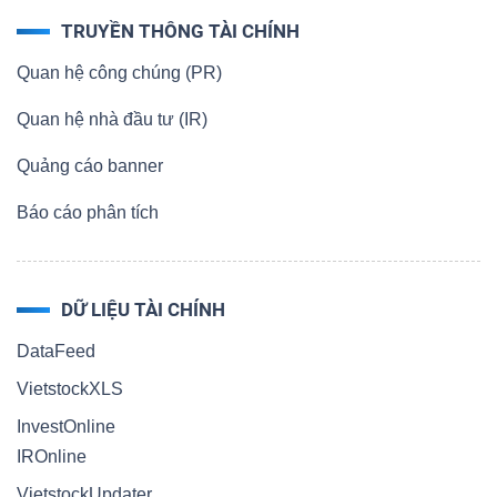
TRUYỀN THÔNG TÀI CHÍNH
Bài
Quan hệ công chúng (PR)
viết
của
Quan hệ nhà đầu tư (IR)
tác
giả
Quảng cáo banner
(-)
Báo cáo phân tích
Báo
cáo
DỮ LIỆU TÀI CHÍNH
phân
DataFeed
tích
VietstockXLS
(-)
InvestOnline
IROnline
Thuật
VietstockUpdater