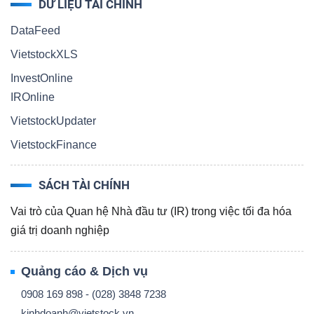
ngữ
DỮ LIỆU TÀI CHÍNH
(-)
DataFeed
VietstockXLS
Dịch
InvestOnline
vụ
IROnline
(-)
VietstockUpdater
VietstockFinance
Đào
tạo
SÁCH TÀI CHÍNH
Vai trò của Quan hệ Nhà đầu tư (IR) trong việc tối đa hóa
giá trị doanh nghiệp
Sách
Quảng cáo & Dịch vụ
tài
0908 169 898 - (028) 3848 7238
chính
kinhdoanh@vietstock.vn