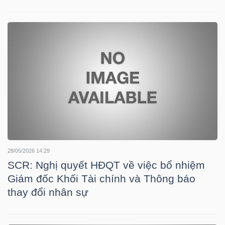
YẾU
TIÊU
DÙNG
THIẾT
YẾU
28/05/2026 14:29
SCR: Nghị quyết HĐQT về việc bổ nhiệm
CHĂM
Giám đốc Khối Tài chính và Thông báo
SÓC
thay đổi nhân sự
SỨC
KHỎE