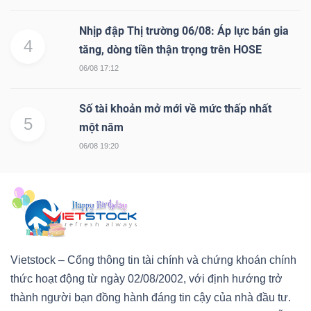
Mã
Nhịp đập Thị trường 06/08: Áp lực bán gia
chứng
4
tăng, dòng tiền thận trọng trên HOSE
khoán
06/08 17:12
(-)
Tất cả
Cổ phiếu
Chỉ số
Chứng chỉ quỹ
Chứng 
Số tài khoản mở mới về mức thấp nhất
5
một năm
Lãnh
06/08 19:20
đạo
(-)
Tất cả
Người nội bộ
Người liên quan
Cổ đông lớn
Tin
Vietstock – Cổng thông tin tài chính và chứng khoán chính
tức
thức hoạt động từ ngày 02/08/2002, với định hướng trở
(-)
thành người bạn đồng hành đáng tin cậy của nhà đầu tư.