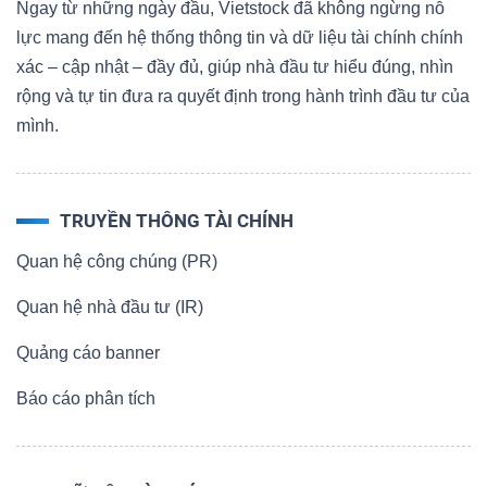
Ngay từ những ngày đầu, Vietstock đã không ngừng nỗ
lực mang đến hệ thống thông tin và dữ liệu tài chính chính
Bài
xác – cập nhật – đầy đủ, giúp nhà đầu tư hiểu đúng, nhìn
viết
rộng và tự tin đưa ra quyết định trong hành trình đầu tư của
của
mình.
tác
giả
(-)
TRUYỀN THÔNG TÀI CHÍNH
Quan hệ công chúng (PR)
Báo
cáo
Quan hệ nhà đầu tư (IR)
phân
tích
Quảng cáo banner
(-)
Báo cáo phân tích
Thuật