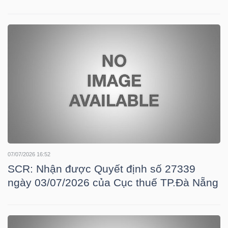
TRÁI
PHIẾU
CÔNG
CỤ
ĐẦU
TƯ
07/07/2026 16:52
SCR: Nhận được Quyết định số 27339
ngày 03/07/2026 của Cục thuế TP.Đà Nẵng
TRUY
XUẤT
DỮ