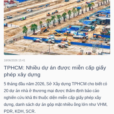
NGUYÊN
VẬT
LIỆU
CÔNG
NGHIỆP
18/06/2026 15:41
TPHCM: Nhiều dự án được miễn cấp giấy
phép xây dựng
5 tháng đầu năm 2026, Sở Xây dựng TPHCM cho biết có
TIÊU
20 dự án nhà ở thương mại được thẩm định báo cáo
DÙNG
nghiên cứu khả thi thuộc diện miễn cấp giấy phép xây
KHÔNG
dựng, danh sách dự án góp mặt nhiều ông lớn như VHM,
THIẾT
PDR, KDH, SCR.