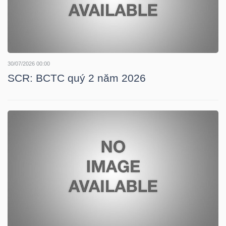
TÀI
CHÍNH
CÁ
30/07/2026 00:00
NHÂN
SCR: BCTC quý 2 năm 2026
PHÂN
TÍCH
VIETSTOCKFINANCE
VĨ
MÔ