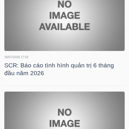
HÀNG
HÓA
KINH
TẾ
30/07/2026 17:02
SCR: Báo cáo tình hình quản trị 6 tháng
đầu năm 2026
THẾ
GIỚI
ĐÔNG
DƯƠNG