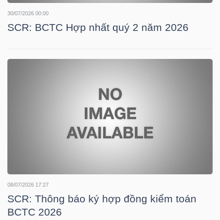
30/07/2026 00:00
SCR: BCTC Hợp nhất quý 2 năm 2026
NGÀNH
DOANH
NGHIỆP
CỔ
PHIẾU
08/07/2026 17:27
SCR: Thông báo ký hợp đồng kiểm toán
PHÁI
BCTC 2026
SINH