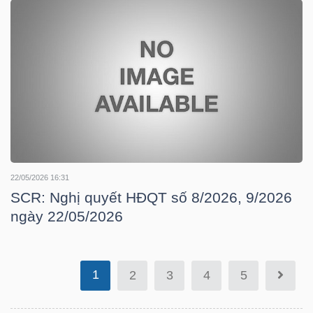
TÀI
CHÍNH
CÔNG
22/05/2026 16:31
NGHỆ
SCR: Nghị quyết HĐQT số 8/2026, 9/2026
THÔNG
ngày 22/05/2026
TIN
1
2
3
4
5