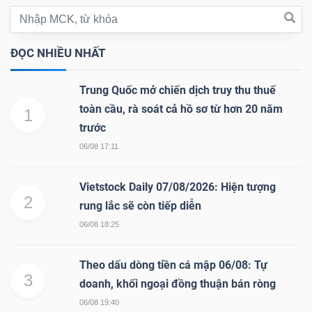
DỊCH
VỤ
TRUYỀN
ĐỌC NHIỀU NHẤT
THÔNG
Trung Quốc mở chiến dịch truy thu thuế
toàn cầu, rà soát cả hồ sơ từ hơn 20 năm
1
trước
TIỆN
06/08 17:11
ÍCH
Vietstock Daily 07/08/2026: Hiện tượng
2
rung lắc sẽ còn tiếp diễn
06/08 18:25
BẤT
Theo dấu dòng tiền cá mập 06/08: Tự
ĐỘNG
3
doanh, khối ngoại đồng thuận bán ròng
SẢN
06/08 19:40