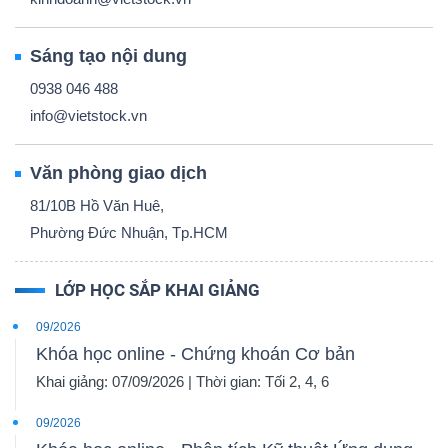
Sáng tạo nội dung
0938 046 488
info@vietstock.vn
Công
cụ
Văn phòng giao dịch
đầu
tư
81/10B Hồ Văn Huê,
Phường Đức Nhuận, Tp.HCM
LỚP HỌC SẮP KHAI GIẢNG
09/2026
Truyền
Khóa học online - Chứng khoán Cơ bản
thông
Khai giảng: 07/09/2026 | Thời gian: Tối 2, 4, 6
tài
chính
09/2026