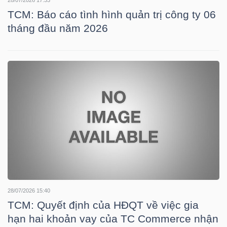
TCM: Báo cáo tình hình quản trị công ty 06
tháng đầu năm 2026
NGÀNH
DOANH
NGHIỆP
CỔ
PHIẾU
28/07/2026 15:40
TCM: Quyết định của HĐQT về việc gia
PHÁI
hạn hai khoản vay của TC Commerce nhận
SINH