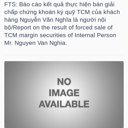
YẾU
FTS: Báo cáo kết quả thực hiện bán giải
chấp chứng khoán ký quỹ TCM của khách
hàng Nguyễn Văn Nghĩa là người nội
bộ/Report on the result of forced sale of
TCM margin securities of Internal Person
TIÊU
Mr. Nguyen Van Nghia.
DÙNG
THIẾT
YẾU
CHĂM
SÓC
SỨC
KHỎE