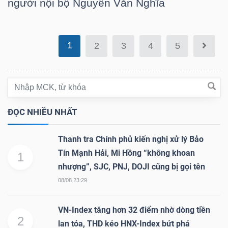
người nội bộ Nguyễn Văn Nghĩa
DỊCH
VỤ
TRUYỀN
1
THÔNG
2
3
4
5
TIỆN
ĐỌC NHIỀU NHẤT
ÍCH
Thanh tra Chính phủ kiến nghị xử lý Bảo
Tín Mạnh Hải, Mi Hồng “không khoan
1
nhượng”, SJC, PNJ, DOJI cũng bị gọi tên
08/08 23:29
BẤT
ĐỘNG
VN-Index tăng hơn 32 điểm nhờ dòng tiền
SẢN
2
lan tỏa, THD kéo HNX-Index bứt phá