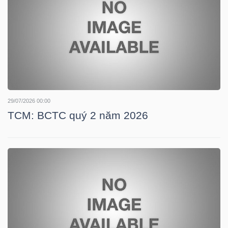
HÀNG
HÓA
KINH
TẾ
29/07/2026 00:00
TCM: BCTC quý 2 năm 2026
THẾ
GIỚI
ĐÔNG
DƯƠNG