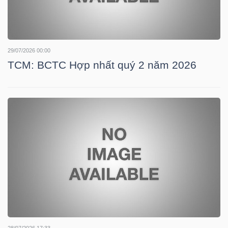
TÀI
CHÍNH
29/07/2026 00:00
CÁ
TCM: BCTC Hợp nhất quý 2 năm 2026
NHÂN
PHÂN
TÍCH
VIETSTOCKFINANCE
VĨ
MÔ
28/07/2026 17:33