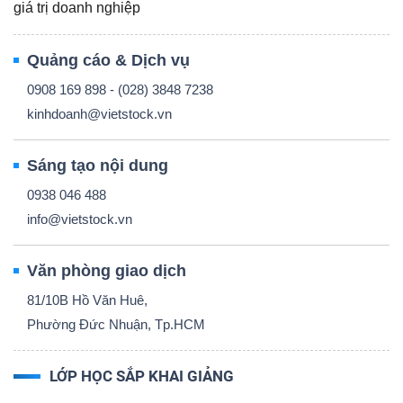
giá trị doanh nghiệp
Quảng cáo & Dịch vụ
0908 169 898 - (028) 3848 7238
Công
kinhdoanh@vietstock.vn
cụ
đầu
Sáng tạo nội dung
tư
0938 046 488
info@vietstock.vn
Văn phòng giao dịch
Truyền
81/10B Hồ Văn Huê,
thông
Phường Đức Nhuận, Tp.HCM
tài
chính
LỚP HỌC SẮP KHAI GIẢNG