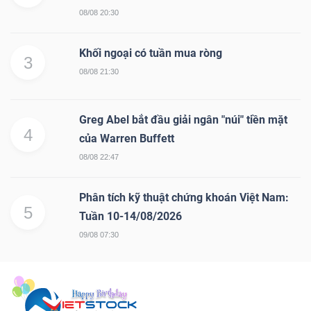
08/08 20:30
Mã
chứng
Khối ngoại có tuần mua ròng
khoán
3
08/08 21:30
(-)
Tất cả
Cổ phiếu
Chỉ số
Chứng chỉ quỹ
Chứng 
Greg Abel bắt đầu giải ngân "núi" tiền mặt
4
của Warren Buffett
Lãnh
08/08 22:47
đạo
(-)
Phân tích kỹ thuật chứng khoán Việt Nam:
5
Tất cả
Người nội bộ
Người liên quan
Cổ đông lớn
Tuần 10-14/08/2026
09/08 07:30
Tin
tức
(-)