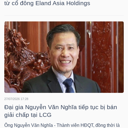
từ cổ đông Eland Asia Holdings
TRÁI
PHIẾU
CÔNG
CỤ
ĐẦU
TƯ
27/07/2026 17:28
Đại gia Nguyễn Văn Nghĩa tiếp tục bị bán
TRUY
giải chấp tại LCG
XUẤT
DỮ
Ông Nguyễn Văn Nghĩa - Thành viên HĐQT, đồng thời là