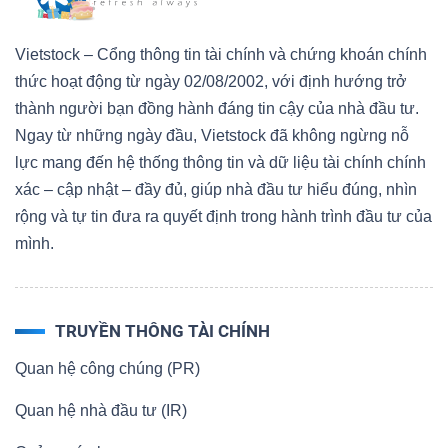
Bài
Vietstock – Cổng thông tin tài chính và chứng khoán chính
viết
thức hoạt động từ ngày 02/08/2002, với định hướng trở
của
thành người bạn đồng hành đáng tin cậy của nhà đầu tư.
tác
Ngay từ những ngày đầu, Vietstock đã không ngừng nỗ
giả
lực mang đến hệ thống thông tin và dữ liệu tài chính chính
(-)
xác – cập nhật – đầy đủ, giúp nhà đầu tư hiểu đúng, nhìn
rộng và tự tin đưa ra quyết định trong hành trình đầu tư của
Báo
mình.
cáo
phân
tích
TRUYỀN THÔNG TÀI CHÍNH
(-)
Quan hệ công chúng (PR)
Quan hệ nhà đầu tư (IR)
Thuật