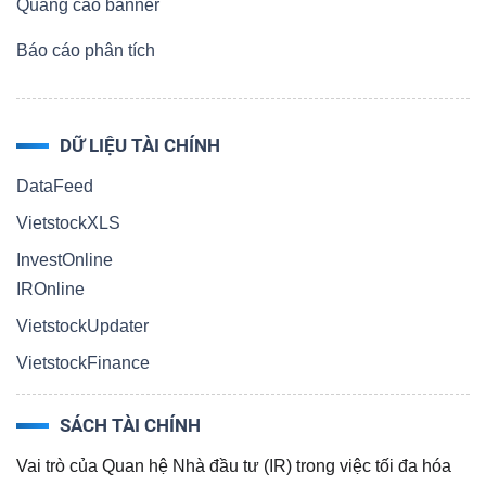
ngữ
Quảng cáo banner
(-)
Báo cáo phân tích
Dịch
vụ
DỮ LIỆU TÀI CHÍNH
(-)
DataFeed
VietstockXLS
Đào
InvestOnline
tạo
IROnline
VietstockUpdater
VietstockFinance
Sách
SÁCH TÀI CHÍNH
tài
Vai trò của Quan hệ Nhà đầu tư (IR) trong việc tối đa hóa
chính