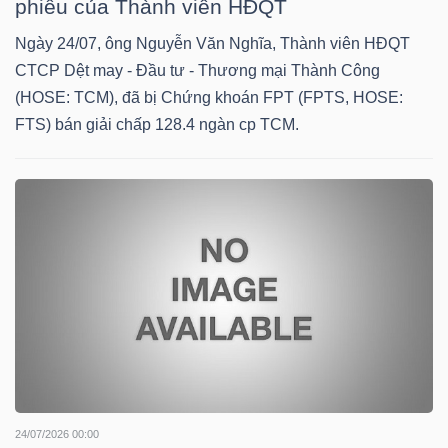
phiếu của Thành viên HĐQT
NGUYÊN
Ngày 24/07, ông Nguyễn Văn Nghĩa, Thành viên HĐQT
VẬT
CTCP Dệt may - Đầu tư - Thương mại Thành Công
LIỆU
(HOSE: TCM), đã bị Chứng khoán FPT (FPTS, HOSE:
FTS) bán giải chấp 128.4 ngàn cp TCM.
CÔNG
NGHIỆP
TIÊU
DÙNG
KHÔNG
THIẾT
24/07/2026 00:00