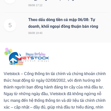
06/08 17:12
Mã
chứng
Theo dấu dòng tiền cá mập 06/08: Tự
khoán
5
doanh, khối ngoại đồng thuận bán ròng
(-)
06/08 19:40
Tất cả
Cổ phiếu
Chỉ số
Chứng chỉ quỹ
Chứng 
Lãnh
đạo
(-)
Vietstock – Cổng thông tin tài chính và chứng khoán chính
Tất cả
Người nội bộ
Người liên quan
Cổ đông lớn
thức hoạt động từ ngày 02/08/2002, với định hướng trở
thành người bạn đồng hành đáng tin cậy của nhà đầu tư.
Tin
Ngay từ những ngày đầu, Vietstock đã không ngừng nỗ
tức
lực mang đến hệ thống thông tin và dữ liệu tài chính chính
(-)
xác – cập nhật – đầy đủ, giúp nhà đầu tư hiểu đúng, nhìn