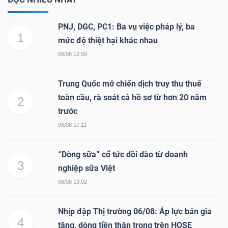
DỊCH
VỤ
PNJ, DGC, PC1: Ba vụ việc pháp lý, ba
TRUYỀN
1
mức độ thiệt hại khác nhau
THÔNG
06/08 12:59
Trung Quốc mở chiến dịch truy thu thuế
toàn cầu, rà soát cả hồ sơ từ hơn 20 năm
2
TIỆN
trước
ÍCH
06/08 17:11
“Dòng sữa” cổ tức dồi dào từ doanh
3
nghiệp sữa Việt
06/08 13:02
BẤT
ĐỘNG
Nhịp đập Thị trường 06/08: Áp lực bán gia
SẢN
4
tăng, dòng tiền thận trọng trên HOSE