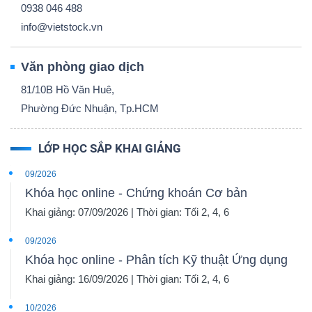
0938 046 488
info@vietstock.vn
Văn phòng giao dịch
Công
81/10B Hồ Văn Huê,
cụ
Phường Đức Nhuận, Tp.HCM
đầu
tư
LỚP HỌC SẮP KHAI GIẢNG
09/2026
Khóa học online - Chứng khoán Cơ bản
Khai giảng: 07/09/2026 | Thời gian: Tối 2, 4, 6
Truyền
09/2026
thông
Khóa học online - Phân tích Kỹ thuật Ứng dụng
tài
Khai giảng: 16/09/2026 | Thời gian: Tối 2, 4, 6
chính
10/2026