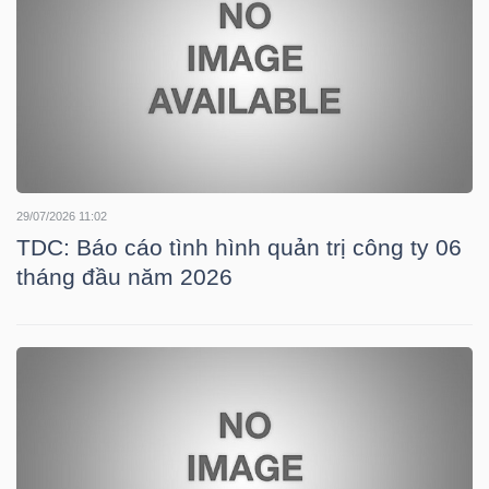
HÀNG
HÓA
KINH
TẾ
29/07/2026 11:02
TDC: Báo cáo tình hình quản trị công ty 06
tháng đầu năm 2026
THẾ
GIỚI
ĐÔNG
DƯƠNG