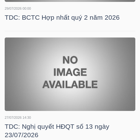
29/07/2026 00:00
TDC: BCTC Hợp nhất quý 2 năm 2026
NGÀNH
DOANH
NGHIỆP
CỔ
PHIẾU
27/07/2026 14:30
TDC: Nghị quyết HĐQT số 13 ngày
PHÁI
23/07/2026
SINH