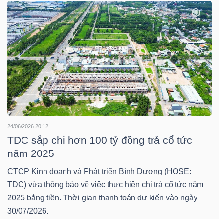
LIỆU
Ngành
(-)
VS-
SECTOR
24/06/2026 20:12
TDC sắp chi hơn 100 tỷ đồng trả cổ tức
năm 2025
NĂNG
LƯỢNG
CTCP Kinh doanh và Phát triển Bình Dương (HOSE:
TDC) vừa thông báo về việc thực hiện chi trả cổ tức năm
2025 bằng tiền. Thời gian thanh toán dự kiến vào ngày
30/07/2026.