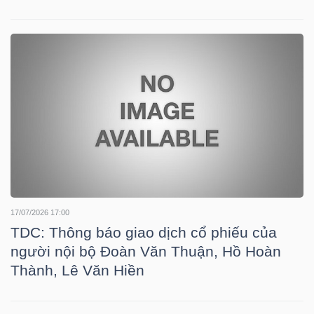
TRÁI
PHIẾU
CÔNG
CỤ
ĐẦU
TƯ
17/07/2026 17:00
TDC: Thông báo giao dịch cổ phiếu của
người nội bộ Đoàn Văn Thuận, Hồ Hoàn
TRUY
Thành, Lê Văn Hiền
XUẤT
DỮ