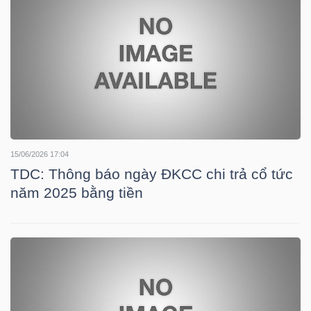
YẾU
TIÊU
DÙNG
THIẾT
YẾU
15/06/2026 17:04
TDC: Thông báo ngày ĐKCC chi trả cổ tức
năm 2025 bằng tiền
CHĂM
SÓC
SỨC
KHỎE