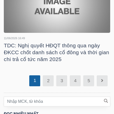
TÀI
CHÍNH
11/06/2026 16:49
TDC: Nghị quyết HĐQT thông qua ngày
ĐKCC chốt danh sách cổ đông và thời gian
chi trả cổ tức năm 2025
CÔNG
NGHỆ
THÔNG
1
2
3
4
5
TIN
ĐỌC NHIỀU NHẤT