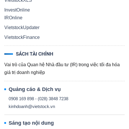
ngữ
VietstockXLS
(-)
InvestOnline
IROnline
Dịch
VietstockUpdater
vụ
VietstockFinance
(-)
SÁCH TÀI CHÍNH
Vai trò của Quan hệ Nhà đầu tư (IR) trong việc tối đa hóa
Đào
giá trị doanh nghiệp
tạo
Quảng cáo & Dịch vụ
0908 169 898 - (028) 3848 7238
kinhdoanh@vietstock.vn
Sách
tài
Sáng tạo nội dung
chính