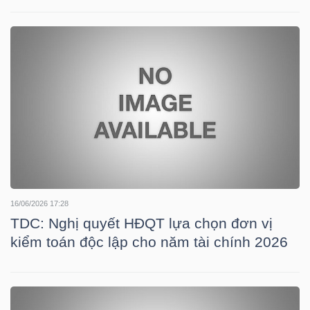
NGUYÊN
VẬT
LIỆU
CÔNG
NGHIỆP
16/06/2026 17:28
TDC: Nghị quyết HĐQT lựa chọn đơn vị
TIÊU
kiểm toán độc lập cho năm tài chính 2026
DÙNG
KHÔNG
THIẾT