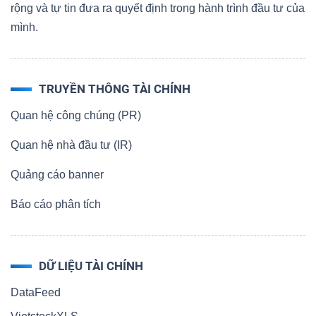
rộng và tự tin đưa ra quyết định trong hành trình đầu tư của
mình.
Bài
viết
của
tác
TRUYỀN THÔNG TÀI CHÍNH
giả
Quan hệ công chúng (PR)
(-)
Quan hệ nhà đầu tư (IR)
Báo
Quảng cáo banner
cáo
Báo cáo phân tích
phân
tích
(-)
DỮ LIỆU TÀI CHÍNH
DataFeed
Thuật