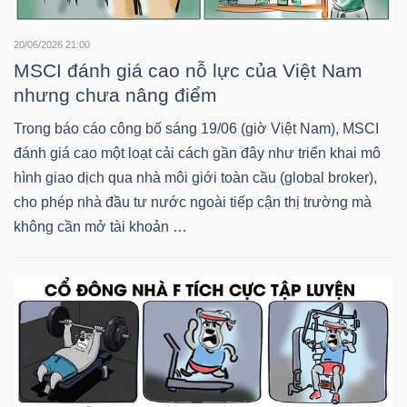
Mã
20/06/2026 21:00
chứng
MSCI đánh giá cao nỗ lực của Việt Nam
khoán
nhưng chưa nâng điểm
(-)
Trong báo cáo công bố sáng 19/06 (giờ Việt Nam), MSCI
Tất cả
Cổ phiếu
Chỉ số
Chứng chỉ quỹ
Chứng 
đánh giá cao một loạt cải cách gần đây như triển khai mô
hình giao dịch qua nhà môi giới toàn cầu (global broker),
Lãnh
cho phép nhà đầu tư nước ngoài tiếp cận thị trường mà
đạo
không cần mở tài khoản …
(-)
Tất cả
Người nội bộ
Người liên quan
Cổ đông lớn
Tin
tức
(-)