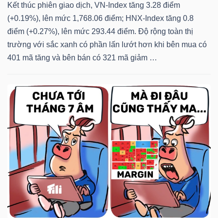
Kết thúc phiên giao dịch, VN-Index tăng 3.28 điểm
(+0.19%), lên mức 1,768.06 điểm; HNX-Index tăng 0.8
TÀI
điểm (+0.27%), lên mức 293.44 điểm. Độ rộng toàn thị
CHÍNH
trường với sắc xanh có phần lấn lướt hơn khi bên mua có
CÁ
401 mã tăng và bên bán có 321 mã giảm …
NHÂN
PHÂN
TÍCH
VIETSTOCKFINANCE
VĨ
MÔ