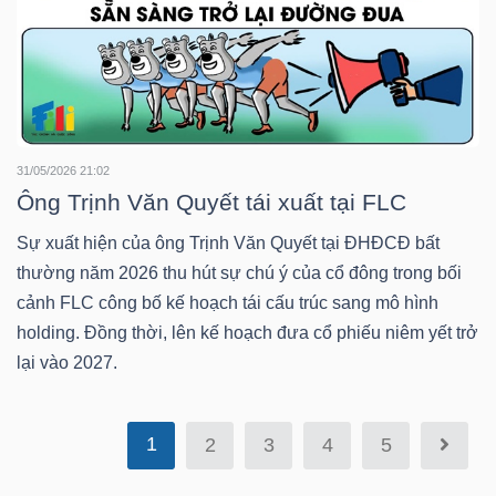
Bài
viết
của
tác
giả
31/05/2026 21:02
(-)
Ông Trịnh Văn Quyết tái xuất tại FLC
Sự xuất hiện của ông Trịnh Văn Quyết tại ĐHĐCĐ bất
Báo
thường năm 2026 thu hút sự chú ý của cổ đông trong bối
cáo
cảnh FLC công bố kế hoạch tái cấu trúc sang mô hình
phân
holding. Đồng thời, lên kế hoạch đưa cổ phiếu niêm yết trở
tích
lại vào 2027.
(-)
1
2
3
4
5
Thuật