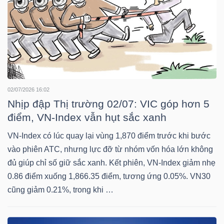
NGUYÊN
VẬT
LIỆU
02/07/2026 16:02
CÔNG
Nhịp đập Thị trường 02/07: VIC góp hơn 5
NGHIỆP
điểm, VN-Index vẫn hụt sắc xanh
VN-Index có lúc quay lại vùng 1,870 điểm trước khi bước
vào phiên ATC, nhưng lực đỡ từ nhóm vốn hóa lớn không
đủ giúp chỉ số giữ sắc xanh. Kết phiên, VN-Index giảm nhẹ
TIÊU
0.86 điểm xuống 1,866.35 điểm, tương ứng 0.05%. VN30
DÙNG
cũng giảm 0.21%, trong khi …
KHÔNG
THIẾT