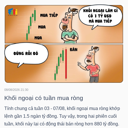
DOANH
NGHIỆP
BẤT
ĐỘNG
SẢN
08/08/2026 21:30
TÀI
Khối ngoại có tuần mua ròng
CHÍNH
Tính chung cả tuần 03 - 07/08, khối ngoại mua ròng khớp
lệnh gần 1.5 ngàn tỷ đồng. Tuy vậy, trong hai phiên cuối
tuần, khối này lại có động thái bán ròng hơn 880 tỷ đồng.