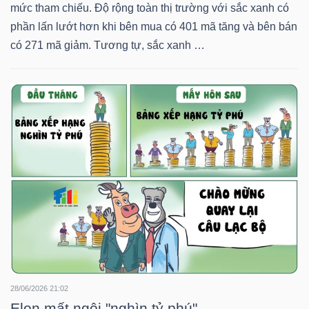
mức tham chiếu. Độ rộng toàn thị trường với sắc xanh có
phần lấn lướt hơn khi bên mua có 401 mã tăng và bên bán
có 271 mã giảm. Tương tự, sắc xanh …
TÀI
CHÍNH
CÔNG
NGHỆ
THÔNG
TIN
28/06/2026 21:02
Elon mất ngôi "nghìn tỷ phú"