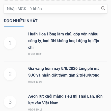
ngữ
(-)
ĐỌC NHIỀU NHẤT
Dịch
vụ
Huấn Hoa Hồng làm chủ, góp vốn nhiều
(-)
công ty, loạt DN không hoạt động tại địa
1
chỉ
08/08 10:38
Đào
tạo
Giá vàng hôm nay 8/8/2026 tăng phi mã,
2
SJC và nhẫn đắt thêm gần 2 triệu/lượng
08/08 11:05
Sách
Aeon rút khỏi mảng siêu thị Thái Lan, dồn
3
tài
lực vào Việt Nam
chính
08/08 10:18