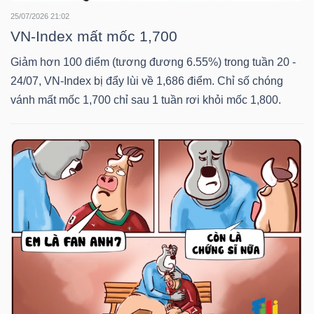
25/07/2026 21:02
VN-Index mất mốc 1,700
NGÀNH
Giảm hơn 100 điểm (tương đương 6.55%) trong tuần 20 -
24/07, VN-Index bị đẩy lùi về 1,686 điểm. Chỉ số chóng
vánh mất mốc 1,700 chỉ sau 1 tuần rơi khỏi mốc 1,800.
DOANH
NGHIỆP
CỔ
PHIẾU
PHÁI
SINH