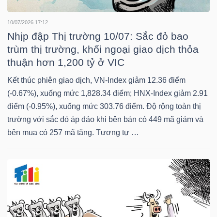
LIỆU
10/07/2026 17:12
Ngành
Nhịp đập Thị trường 10/07: Sắc đỏ bao
(-)
trùm thị trường, khối ngoại giao dịch thỏa
thuận hơn 1,200 tỷ ở VIC
VS-
Kết thúc phiên giao dịch, VN-Index giảm 12.36 điểm
SECTOR
(-0.67%), xuống mức 1,828.34 điểm; HNX-Index giảm 2.91
điểm (-0.95%), xuống mức 303.76 điểm. Độ rộng toàn thị
trường với sắc đỏ áp đảo khi bên bán có 449 mã giảm và
bên mua có 257 mã tăng. Tương tự …
NĂNG
LƯỢNG