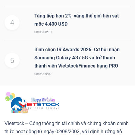
Tăng tiếp hơn 2%, vàng thế giới tiến sát
4
mốc 4,400 USD
08/08 08:10
Công
cụ
Bình chọn IR Awards 2026: Cơ hội nhận
đầu
Samsung Galaxy A37 5G và trở thành
5
tư
thành viên VietstockFinance hạng PRO
08/08 09:02
Truyền
thông
tài
Vietstock – Cổng thông tin tài chính và chứng khoán chính
chính
thức hoạt động từ ngày 02/08/2002, với định hướng trở