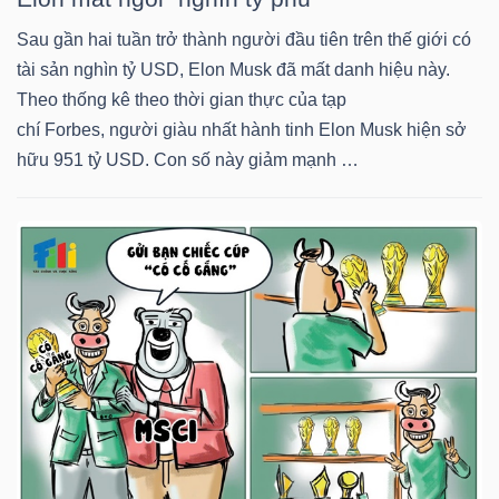
DỊCH
VỤ
Sau gần hai tuần trở thành người đầu tiên trên thế giới có
TRUYỀN
tài sản nghìn tỷ USD, Elon Musk đã mất danh hiệu này.
THÔNG
Theo thống kê theo thời gian thực của tạp
chí Forbes, người giàu nhất hành tinh Elon Musk hiện sở
hữu 951 tỷ USD. Con số này giảm mạnh …
TIỆN
ÍCH
BẤT
ĐỘNG
SẢN