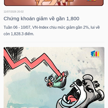
11/07/2026 20:02
Chứng khoán giảm về gần 1,800
TRÁI
PHIẾU
Tuần 06 - 10/07, VN-Index chịu mức giảm gần 2%, lui về
còn 1,828.3 điểm.
CÔNG
CỤ
ĐẦU
TƯ
TRUY
XUẤT
DỮ