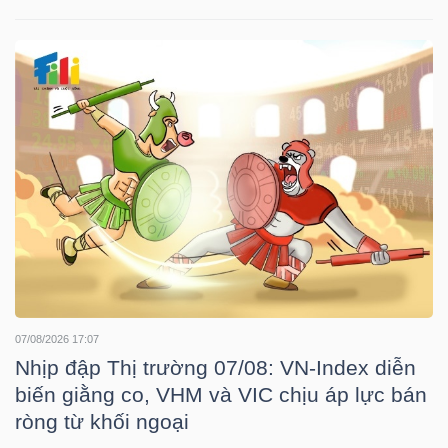
HÀNG
HÓA
KINH
TẾ
THẾ
GIỚI
07/08/2026 17:07
Nhịp đập Thị trường 07/08: VN-Index diễn
ĐÔNG
biến giằng co, VHM và VIC chịu áp lực bán
DƯƠNG
ròng từ khối ngoại