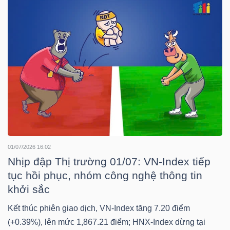
YẾU
TIÊU
DÙNG
THIẾT
YẾU
01/07/2026 16:02
Nhịp đập Thị trường 01/07: VN-Index tiếp
CHĂM
tục hồi phục, nhóm công nghệ thông tin
khởi sắc
SÓC
SỨC
Kết thúc phiên giao dịch, VN-Index tăng 7.20 điểm
KHỎE
(+0.39%), lên mức 1,867.21 điểm; HNX-Index dừng tại