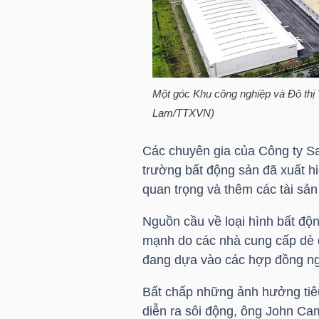
HÀNG
HÓA
KINH
Một góc Khu công nghiệp và Đô thị 
Lam/TTXVN)
TẾ
Các chuyên gia của Công ty Sav
trường bất động sản đã xuất 
THẾ
quan trọng và thêm các tài sản 
GIỚI
Nguồn cầu về loại hình bất độn
mạnh do các nhà cung cấp dè d
đang dựa vào các hợp đồng ng
ĐÔNG
DƯƠNG
Bất chấp những ảnh hưởng tiê
diễn ra sôi động, ông John Ca