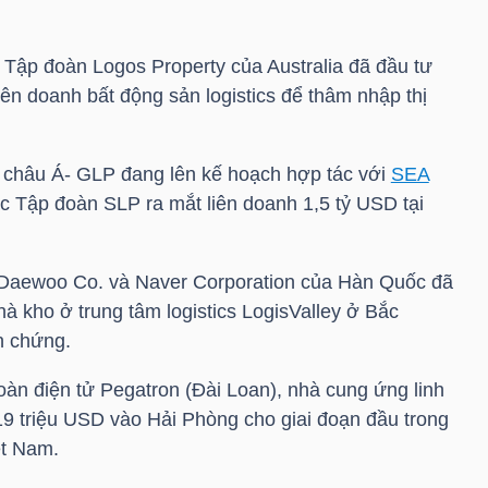
 Tập đoàn Logos Property của Australia đã đầu tư
ên doanh bất động sản logistics để thâm nhập thị
i châu Á- GLP đang lên kế hoạch hợp tác với
SEA
ặc Tập đoàn SLP ra mắt liên doanh 1,5
tỷ USD
tại
t Daewoo Co. và Naver Corporation của Hàn Quốc đã
à kho ở trung tâm logistics LogisValley ở Bắc
n chứng.
oàn điện tử Pegatron (Đài Loan), nhà cung ứng linh
 19
triệu USD
vào Hải Phòng cho giai đoạn đầu trong
ệt Nam.