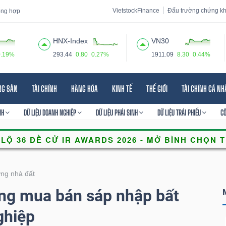
VietstockFinance
Đấu trường chứng k
tổng hợp
HNX-Index
VN30
0.19%
293.44
0.80
0.27%
1911.09
8.30
0.44%
 đạo
Tin tức
Báo cáo phân tích
Thuật ngữ
Dịch vụ
NG SẢN
TÀI CHÍNH
HÀNG HÓA
KINH TẾ
THẾ GIỚI
TÀI CHÍNH CÁ N
NH
DỮ LIỆU DOANH NGHIỆP
DỮ LIỆU PHÁI SINH
DỮ LIỆU TRÁI PHIẾU
C
ờng nhà đất
ờng mua bán sáp nhập bất
ghiệp