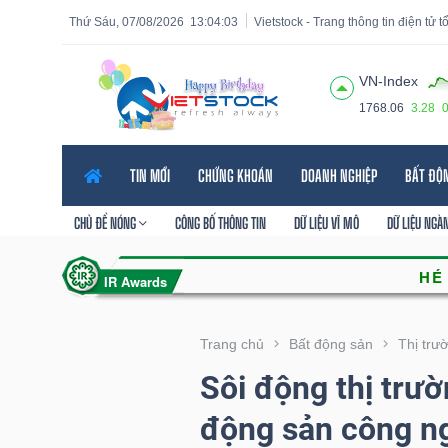
Thứ Sáu, 07/08/2026
13:04:05
Vietstock - Trang thông tin điện tử 
VN-Index
1768.06
3.28
Tất cả
Tính năng
Ngành
Mã chứng khoán
Lãnh
TIN MỚI
CHỨNG KHOÁN
DOANH NGHIỆP
BẤT ĐỘ
Tính
năng
CHỦ ĐỀ NÓNG
CÔNG BỐ THÔNG TIN
DỮ LIỆU VĨ MÔ
DỮ LIỆU NGÀ
(-)
VIETSTOCK
Trang chủ
Bất động sản
Thị trư
Sôi động thị trư
CHỨNG
động sản công n
KHOÁN