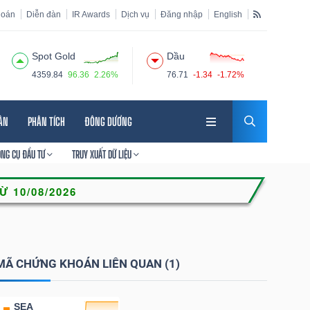
hoán
Diễn đàn
IR Awards
Dịch vụ
Đăng nhập
English
Spot Gold
Dầu
4359.84
96.36
2.26%
76.71
-1.34
-1.72%
HÂN
PHÂN TÍCH
ĐÔNG DƯƠNG
ÔNG CỤ ĐẦU TƯ
TRUY XUẤT DỮ LIỆU
MÃ CHỨNG KHOÁN LIÊN QUAN (1)
SEA