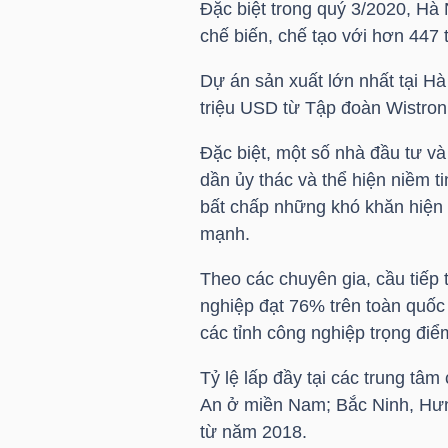
Đặc biệt trong quý 3/2020, Hà
chế biến, chế tạo với hơn 447
NGÀNH
Dự án sản xuất lớn nhất tại 
triệu USD
từ Tập đoàn Wistron
Đặc biệt, một số nhà đầu tư và 
DOANH
dần ủy thác và thể hiện niềm t
NGHIỆP
bất chấp những khó khăn hiện 
mạnh.
Theo các chuyên gia, cầu tiếp 
CỔ
nghiệp đạt 76% trên toàn quốc 
PHIẾU
các tỉnh công nghiệp trọng điể
Tỷ lệ lấp đầy tại các trung t
An ở miền Nam; Bắc Ninh, Hưn
PHÁI
từ năm 2018.
SINH