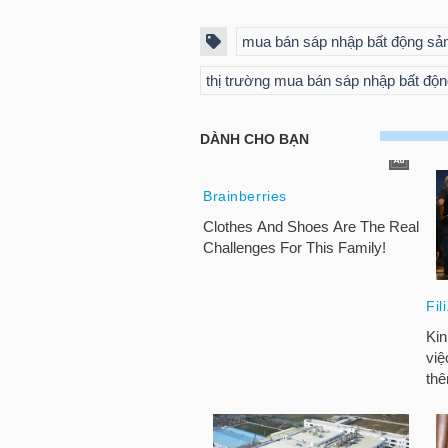
NGUYÊN
mua bán sáp nhập bất động sả
VẬT
LIỆU
thị trường mua bán sáp nhập bất độ
CÔNG
NGHIỆP
TIÊU
DÙNG
KHÔNG
THIẾT