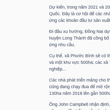
Dự kiến, trong năm 2021 và 20
Quốc. Đây là cơ hội để các nhà
TRÁI
ứng các khoản đầu tư sản xuất 
PHIẾU
Đi đầu xu hướng, Đồng Nai dự 
huyện Long Thành đã công bố 
ứng nhu cầu.
CÔNG
Cụ thể, xã Phước Bình sẽ có t
CỤ
và một khu vực 500ha; các xã
ĐẦU
nghiệp...
TƯ
Các nhà phát triển mảng cho 
cũng đang chạy đua để mở rộng
130ha năm 2018 lên gần 500ha
TRUY
XUẤT
Ông John Campbell nhận định, 
DỮ