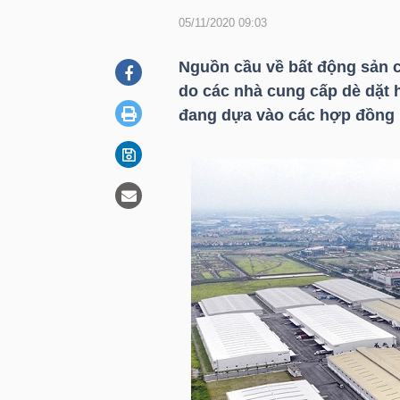
05/11/2020 09:03
DOANH
Nguồn cầu về bất động sản c
NGHIỆP
do các nhà cung cấp dè dặt h
đang dựa vào các hợp đồng 
BẤT
ĐỘNG
SẢN
TÀI
CHÍNH