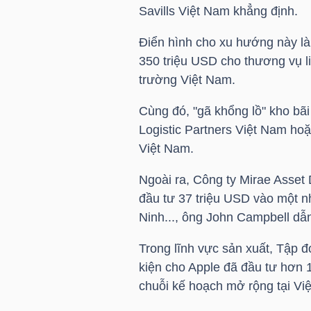
Savills Việt Nam khẳng định.
TÀI
Điển hình cho xu hướng này là
CHÍNH
350
triệu USD
cho thương vụ li
CÁ
trường Việt Nam.
NHÂN
Cùng đó, "gã khổng lồ" kho bã
Logistic Partners Việt Nam ho
Việt Nam.
PHÂN
TÍCH
Ngoài ra, Công ty Mirae Asse
đầu tư 37
triệu USD
vào một nh
VIETSTOCKFINANCE
Ninh..., ông John Campbell dẫ
Trong lĩnh vực sản xuất, Tập đ
kiện cho Apple đã đầu tư hơn
VĨ
chuỗi kế hoạch mở rộng tại Vi
MÔ