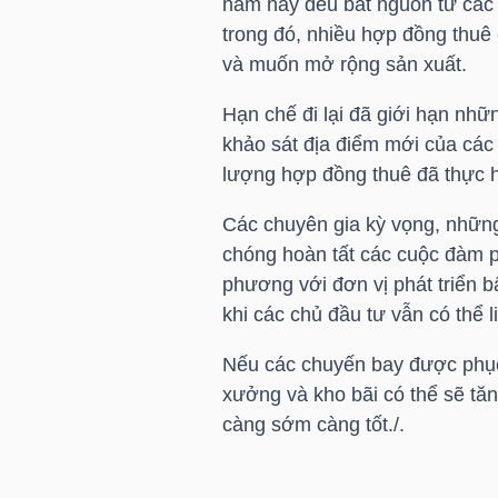
năm nay đều bắt nguồn từ các 
LIỆU
trong đó, nhiều hợp đồng thuê
và muốn mở rộng sản xuất.
Ngành
(-)
Hạn chế đi lại đã giới hạn nhữn
khảo sát địa điểm mới của các
VS-
lượng hợp đồng thuê đã thực h
SECTOR
Các chuyên gia kỳ vọng, những
chóng hoàn tất các cuộc đàm 
phương với đơn vị phát triển b
khi các chủ đầu tư vẫn có thể l
NĂNG
Nếu các chuyến bay được phục 
LƯỢNG
xưởng và kho bãi có thể sẽ tăn
càng sớm càng tốt./.