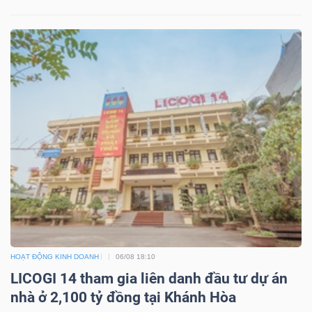
Mã
chứng
khoán
(-)
Tất cả
Cổ phiếu
Chỉ số
Chứng chỉ quỹ
Chứng 
Lãnh
đạo
(-)
Tất cả
Người nội bộ
Người liên quan
Cổ đông lớn
Tin
HOẠT ĐỘNG KINH DOANH
06/08 18:10
tức
LICOGI 14 tham gia liên danh đầu tư dự án
(-)
nhà ở 2,100 tỷ đồng tại Khánh Hòa