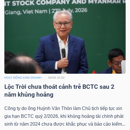
DỊCH
VỤ
TRUYỀN
THÔNG
TIỆN
ÍCH
HOẠT ĐỘNG KINH DOANH
06/08 20:02
Lộc Trời chưa thoát cảnh trễ BCTC sau 2
năm khủng hoảng
BẤT
Công ty do ông Huỳnh Văn Thòn làm Chủ tịch tiếp tục xin
ĐỘNG
gia hạn BCTC quý 2/2026, khi khủng hoảng tài chính phát
SẢN
sinh từ năm 2024 chưa được khắc phục và báo cáo kiểm...