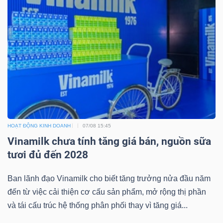
TRÁI
PHIẾU
CÔNG
CỤ
HOẠT ĐỘNG KINH DOANH
07/08 15:45
ĐẦU
Vinamilk chưa tính tăng giá bán, nguồn sữa
TƯ
tươi đủ đến 2028
Ban lãnh đạo Vinamilk cho biết tăng trưởng nửa đầu năm
TRUY
đến từ việc cải thiện cơ cấu sản phẩm, mở rộng thị phần
XUẤT
và tái cấu trúc hệ thống phân phối thay vì tăng giá...
DỮ