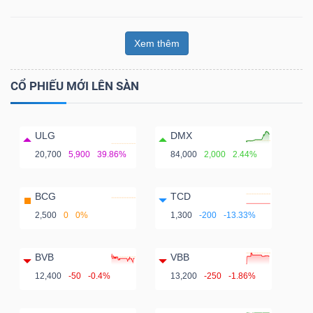
Xem thêm
CỔ PHIẾU MỚI LÊN SÀN
ULG
DMX
20,700
5,900
39.86%
84,000
2,000
2.44%
BCG
TCD
2,500
0
0%
1,300
-200
-13.33%
BVB
VBB
12,400
-50
-0.4%
13,200
-250
-1.86%