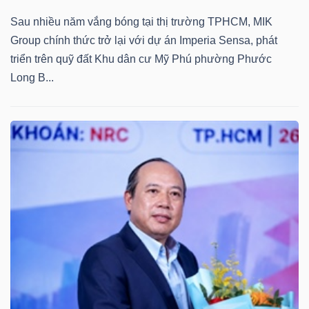
NGUYÊN
Sau nhiều năm vắng bóng tại thị trường TPHCM, MIK
VẬT
Group chính thức trở lại với dự án Imperia Sensa, phát
LIỆU
triển trên quỹ đất Khu dân cư Mỹ Phú phường Phước
Long B...
CÔNG
NGHIỆP
TIÊU
DÙNG
KHÔNG
THIẾT