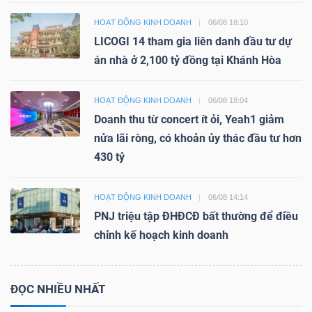
HOẠT ĐỘNG KINH DOANH
06/08 18:10
LICOGI 14 tham gia liên danh đầu tư dự
án nhà ở 2,100 tỷ đồng tại Khánh Hòa
HOẠT ĐỘNG KINH DOANH
06/08 18:04
Doanh thu từ concert ít ỏi, Yeah1 giảm
nửa lãi ròng, có khoản ủy thác đầu tư hơn
430 tỷ
HOẠT ĐỘNG KINH DOANH
06/08 14:14
PNJ triệu tập ĐHĐCĐ bất thường để điều
chỉnh kế hoạch kinh doanh
ĐỌC NHIỀU NHẤT