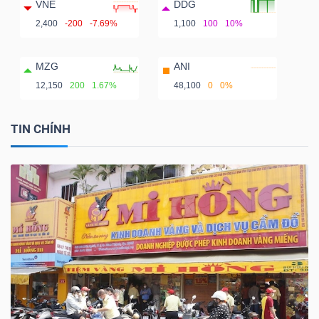
VNE
DDG
2,400
-200
-7.69%
1,100
100
10%
MZG
ANI
12,150
200
1.67%
48,100
0
0%
TIN CHÍNH