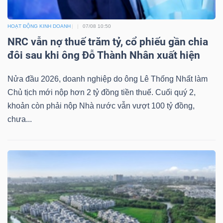
YẾU
HOẠT ĐỘNG KINH DOANH
07/08 10:50
NRC vẫn nợ thuế trăm tỷ, cổ phiếu gần chia
đôi sau khi ông Đỗ Thành Nhân xuất hiện
TIÊU
Nửa đầu 2026, doanh nghiệp do ông Lê Thống Nhất làm
DÙNG
Chủ tịch mới nộp hơn 2 tỷ đồng tiền thuế. Cuối quý 2,
THIẾT
khoản còn phải nộp Nhà nước vẫn vượt 100 tỷ đồng,
YẾU
chưa...
CHĂM
SÓC
SỨC
KHỎE