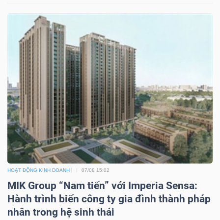
LIỆU
Ngành
(-)
VS-
SECTOR
NĂNG
LƯỢNG
HOẠT ĐỘNG KINH DOANH
07/08 15:02
MIK Group “Nam tiến” với Imperia Sensa:
Hành trình biến công ty gia đình thành pháp
nhân trong hệ sinh thái