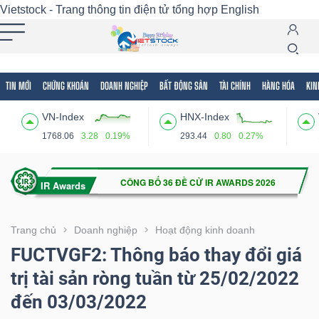
Vietstock - Trang thông tin điện tử tổng hợp
English
TIN MỚI
CHỨNG KHOÁN
DOANH NGHIỆP
BẤT ĐỘNG SẢN
TÀI CHÍNH
HÀNG HÓA
KIN
Tất cả
Tính năng
Ngành
Mã chứng khoán
Lãnh
VN-Index
HNX-Index
Tính
1768.06
3.28
0.19%
293.44
0.80
0.27%
năng
(-)
VIETSTOCK
Trang chủ
Doanh nghiệp
Hoạt động kinh doanh
FUCTVGF2: Thông báo thay đổi giá
trị tài sản ròng tuần từ 25/02/2022
CHỨNG
đến 03/03/2022
KHOÁN