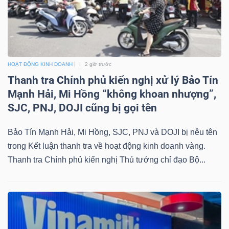
NGÀNH
HOẠT ĐỘNG KINH DOANH
2 giờ trước
Thanh tra Chính phủ kiến nghị xử lý Bảo Tín
DOANH
Mạnh Hải, Mi Hồng “không khoan nhượng”,
NGHIỆP
SJC, PNJ, DOJI cũng bị gọi tên
Bảo Tín Mạnh Hải, Mi Hồng, SJC, PNJ và DOJI bị nêu tên
trong Kết luận thanh tra về hoạt động kinh doanh vàng.
CỔ
Thanh tra Chính phủ kiến nghị Thủ tướng chỉ đạo Bộ...
PHIẾU
PHÁI
SINH