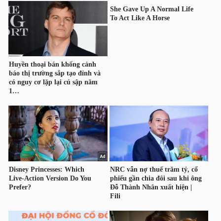
HÀNG
HÓA
KINH
TẾ
THẾ
GIỚI
ĐÔNG
DƯƠNG