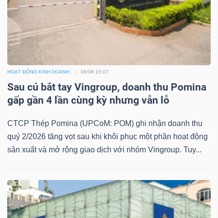
Công
cụ
HOẠT ĐỘNG KINH DOANH
06/08 15:07
Sau cú bắt tay Vingroup, doanh thu Pomina
đầu
gấp gần 4 lần cùng kỳ nhưng vẫn lỗ
tư
CTCP Thép Pomina (UPCoM: POM) ghi nhận doanh thu
quý 2/2026 tăng vọt sau khi khôi phục một phần hoạt động
sản xuất và mở rộng giao dịch với nhóm Vingroup. Tuy...
Truyền
thông
tài
chính