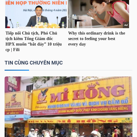
TÀI
CHÍNH
CÁ
NHÂN
TIN CÙNG CHUYÊN MỤC
PHÂN
TÍCH
VIETSTOCKFINANCE
VĨ
MÔ