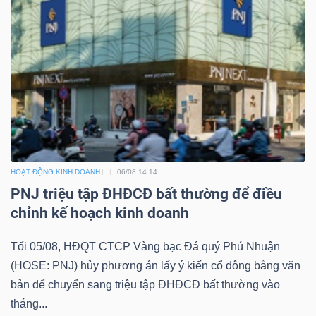
Dữ
liệu
tài
chính
HOẠT ĐỘNG KINH DOANH
06/08 14:14
PNJ triệu tập ĐHĐCĐ bất thường để điều
chỉnh kế hoạch kinh doanh
Tối 05/08, HĐQT CTCP Vàng bạc Đá quý Phú Nhuận
(HOSE: PNJ) hủy phương án lấy ý kiến cổ đông bằng văn
bản để chuyển sang triệu tập ĐHĐCĐ bất thường vào
tháng...