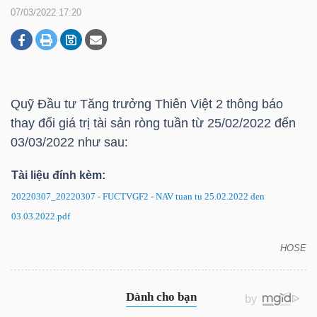
07/03/2022 17:20
DOANH
NGHIỆP
Quỹ Đầu tư Tăng trưởng Thiên Việt 2 thông báo
thay đổi giá trị tài sản ròng tuần từ 25/02/2022 đến
BẤT
03/03/2022 như sau:
ĐỘNG
SẢN
Tài liệu đính kèm:
20220307_20220307 - FUCTVGF2 - NAV tuan tu 25.02.2022 den
03.03.2022.pdf
TÀI
HOSE
CHÍNH
FUCTVGF2: Thông báo thay đổi giá trị tài sản ròng
tuần từ 25/02/2022 đến 03/03/2022