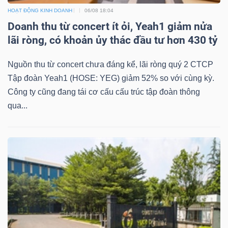
ngữ
HOẠT ĐỘNG KINH DOANH
06/08 18:04
(-)
Doanh thu từ concert ít ỏi, Yeah1 giảm nửa
lãi ròng, có khoản ủy thác đầu tư hơn 430 tỷ
Dịch
vụ
Nguồn thu từ concert chưa đáng kể, lãi ròng quý 2 CTCP
(-)
Tập đoàn Yeah1 (HOSE: YEG) giảm 52% so với cùng kỳ.
Công ty cũng đang tái cơ cấu cấu trúc tập đoàn thông
qua...
Đào
tạo
Sách
tài
chính