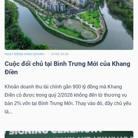
TÀI
CHÍNH
HOẠT ĐỘNG KINH DOANH
07/08 10:30
Cuộc đổi chủ tại Bình Trưng Mới của Khang
Điền
CÔNG
NGHỆ
Khoản doanh thu tài chính gần 900 tỷ đồng mà Khang
THÔNG
Điền có được trong quý 2/2026 không đến từ thương vụ
TIN
bán 2% vốn tại Bình Trưng Mới. Thay vào đó, đây chủ yếu
là...