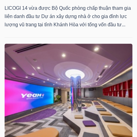
LICOGI 14 vừa được Bộ Quốc phòng chấp thuận tham gia
Bài
liên danh đầu tư Dự án xây dựng nhà ở cho gia đình lực
viết
lượng vũ trang tại tỉnh Khánh Hòa với tổng vốn đầu tư...
của
tác
giả
(-)
Báo
cáo
phân
tích
(-)
Thuật