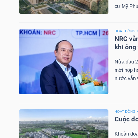
cư Mỹ Phú
NGÀNH
HOẠT ĐỘNG 
NRC vẫn
khi ông
DOANH
NGHIỆP
Nửa đầu 2
mới nộp hơ
nước vẫn v
CỔ
PHIẾU
HOẠT ĐỘNG 
Cuộc đổ
PHÁI
Khoản doa
SINH