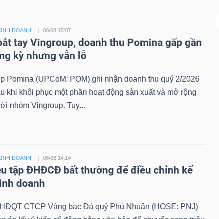
KINH DOANH
06/08 15:07
bắt tay Vingroup, doanh thu Pomina gấp gần
ùng kỳ nhưng vẫn lỗ
 Pomina (UPCoM: POM) ghi nhận doanh thu quý 2/2026
au khi khôi phục một phần hoạt động sản xuất và mở rộng
với nhóm Vingroup. Tuy...
KINH DOANH
06/08 14:14
ệu tập ĐHĐCĐ bất thường để điều chỉnh kế
inh doanh
, HĐQT CTCP Vàng bạc Đá quý Phú Nhuận (HOSE: PNJ)