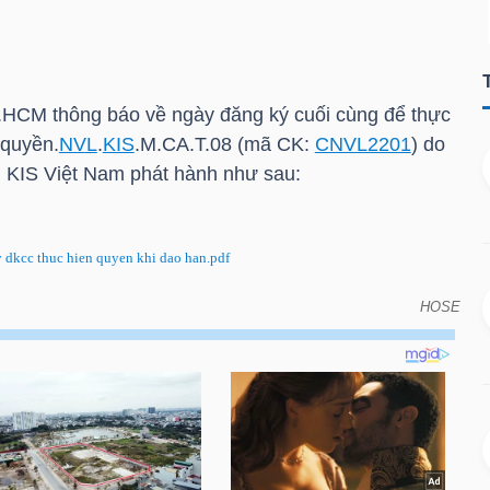
.HCM
thông báo về ngày đăng ký cuối cùng để thực
 quyền.
NVL
.
KIS
.M.CA.T.08 (mã CK:
CNVL2201
) do
n
KIS
Việt Nam phát hành như sau:
kcc thuc hien quyen khi dao han.pdf
HOSE
đăng ký cuối cùng để thực hiện quyền do đáo hạn