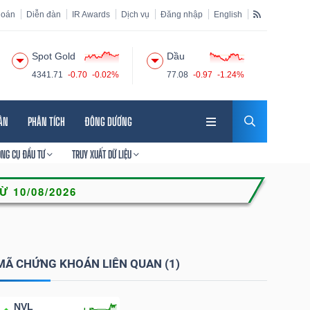
hoán
Diễn đàn
IR Awards
Dịch vụ
Đăng nhập
English
Spot Gold
Dầu
4341.71
-0.70
-0.02%
77.08
-0.97
-1.24%
HÂN
PHÂN TÍCH
ĐÔNG DƯƠNG
ÔNG CỤ ĐẦU TƯ
TRUY XUẤT DỮ LIỆU
MÃ CHỨNG KHOÁN LIÊN QUAN (1)
NVL