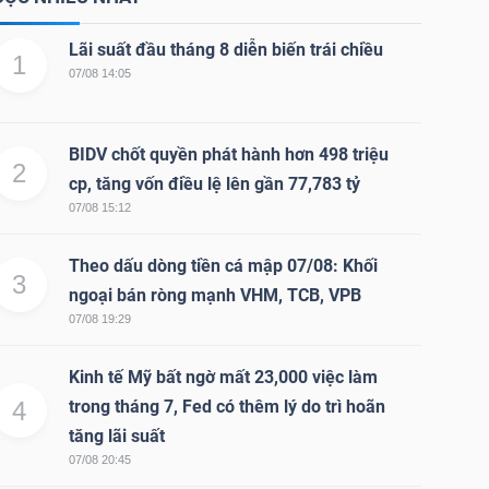
Lãi suất đầu tháng 8 diễn biến trái chiều
1
07/08 14:05
BIDV chốt quyền phát hành hơn 498 triệu
2
cp, tăng vốn điều lệ lên gần 77,783 tỷ
07/08 15:12
Theo dấu dòng tiền cá mập 07/08: Khối
3
ngoại bán ròng mạnh VHM, TCB, VPB
07/08 19:29
Kinh tế Mỹ bất ngờ mất 23,000 việc làm
4
trong tháng 7, Fed có thêm lý do trì hoãn
tăng lãi suất
07/08 20:45