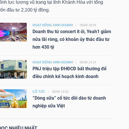
ình lực lượng vũ trang tại tỉnh Khánh Hòa với tổng
ốn đầu tư 2,100 tỷ đồng.
HOẠT ĐỘNG KINH DOANH
06/08 18:04
Doanh thu từ concert ít ỏi, Yeah1 giảm
nửa lãi ròng, có khoản ủy thác đầu tư
hơn 430 tỷ
HOẠT ĐỘNG KINH DOANH
06/08 14:14
PNJ triệu tập ĐHĐCĐ bất thường để
điều chỉnh kế hoạch kinh doanh
CỔ TỨC
06/08 13:02
“Dòng sữa” cổ tức dồi dào từ doanh
nghiệp sữa Việt
ĐỌC NHIỀU NHẤT