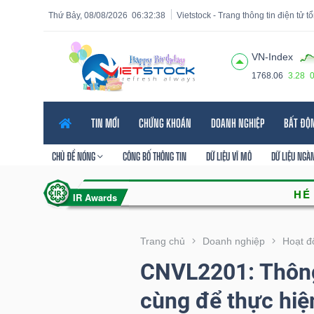
Thứ Bảy, 08/08/2026
06:32:40
Vietstock - Trang thông tin điện tử 
VN-Index
1768.06
3.28
Tất cả
Tính năng
Ngành
Mã chứng khoán
Lãnh
TIN MỚI
CHỨNG KHOÁN
DOANH NGHIỆP
BẤT ĐỘ
Tính
năng
CHỦ ĐỀ NÓNG
CÔNG BỐ THÔNG TIN
DỮ LIỆU VĨ MÔ
DỮ LIỆU NGÀ
(-)
VIETSTOCK
Trang chủ
Doanh nghiệp
Hoạt đ
CNVL2201: Thông
CHỨNG
cùng để thực hiệ
KHOÁN