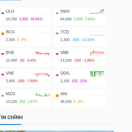
ULG
DMX
20,700
5,900
39.86%
84,000
2,000
2.44%
BCG
TCD
2,500
0
0%
1,300
-200
-13.33%
BVB
VBB
12,400
-50
-0.4%
13,200
-250
-1.86%
VNE
DDG
2,400
-200
-7.69%
1,100
100
10%
MZG
ANI
12,150
200
1.67%
48,100
0
0%
TIN CHÍNH