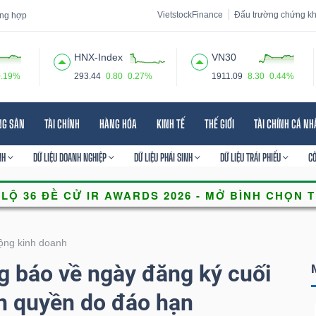
VietstockFinance
Đấu trường chứng k
tổng hợp
HNX-Index
VN30
0.19%
293.44
0.80
0.27%
1911.09
8.30
0.44%
 đạo
Tin tức
Báo cáo phân tích
Thuật ngữ
Dịch vụ
NG SẢN
TÀI CHÍNH
HÀNG HÓA
KINH TẾ
THẾ GIỚI
TÀI CHÍNH CÁ N
NH
DỮ LIỆU DOANH NGHIỆP
DỮ LIỆU PHÁI SINH
DỮ LIỆU TRÁI PHIẾU
C
ộng kinh doanh
 báo về ngày đăng ký cuối
n quyền do đáo hạn