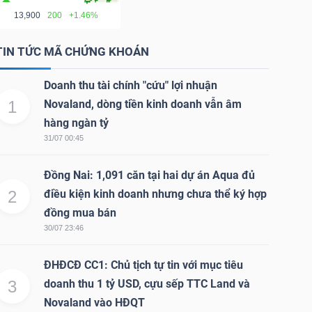
13,900
200
+1.46%
TIN TỨC MÃ CHỨNG KHOÁN
Doanh thu tài chính "cứu" lợi nhuận
1
Novaland, dòng tiền kinh doanh vẫn âm
hàng ngàn tỷ
31/07 00:45
Đồng Nai: 1,091 căn tại hai dự án Aqua đủ
2
điều kiện kinh doanh nhưng chưa thể ký hợp
đồng mua bán
30/07 23:46
ĐHĐCĐ CC1: Chủ tịch tự tin với mục tiêu
3
doanh thu 1 tỷ USD, cựu sếp TTC Land và
Novaland vào HĐQT