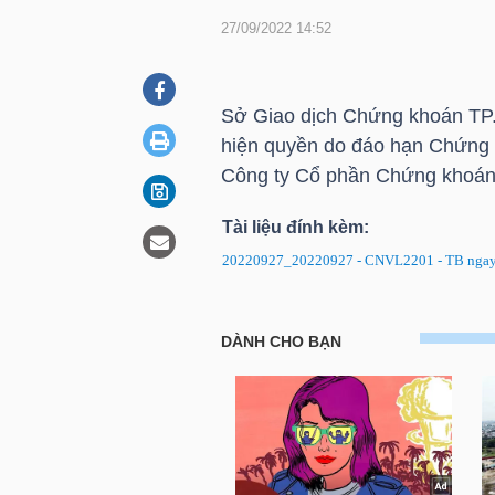
27/09/2022 14:52
DOANH
NGHIỆP
Sở Giao dịch Chứng khoán
TP
hiện quyền do đáo hạn Chứng
Công ty Cổ phần Chứng khoá
BẤT
Tài liệu đính kèm:
ĐỘNG
20220927_20220927 - CNVL2201 - TB ngay d
SẢN
CNVL2201: Thông báo về ngày 
TÀI
CHÍNH