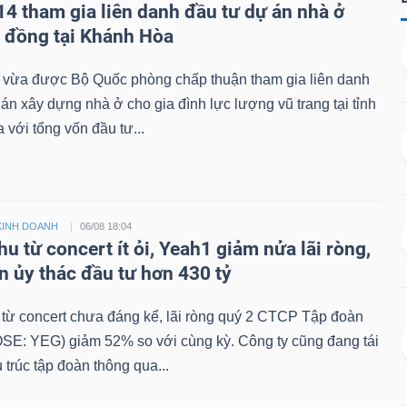
14 tham gia liên danh đầu tư dự án nhà ở
ỷ đồng tại Khánh Hòa
 vừa được Bộ Quốc phòng chấp thuận tham gia liên danh
án xây dựng nhà ở cho gia đình lực lượng vũ trang tại tỉnh
với tổng vốn đầu tư...
KINH DOANH
06/08 18:04
u từ concert ít ỏi, Yeah1 giảm nửa lãi ròng,
n ủy thác đầu tư hơn 430 tỷ
từ concert chưa đáng kể, lãi ròng quý 2 CTCP Tập đoàn
SE: YEG) giảm 52% so với cùng kỳ. Công ty cũng đang tái
 trúc tập đoàn thông qua...