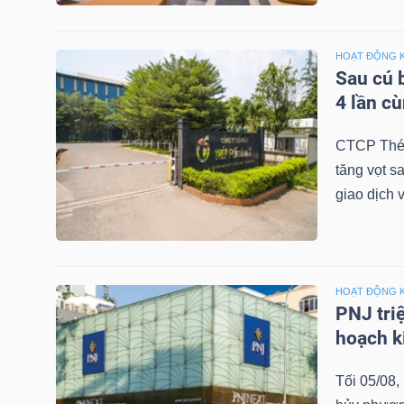
NGUYÊN
VẬT
HOẠT ĐỘNG 
LIỆU
Sau cú 
4 lần c
CTCP Thép
tăng vọt s
CÔNG
giao dịch 
NGHIỆP
HOẠT ĐỘNG 
TIÊU
PNJ tri
hoạch k
DÙNG
KHÔNG
Tối 05/08
THIẾT