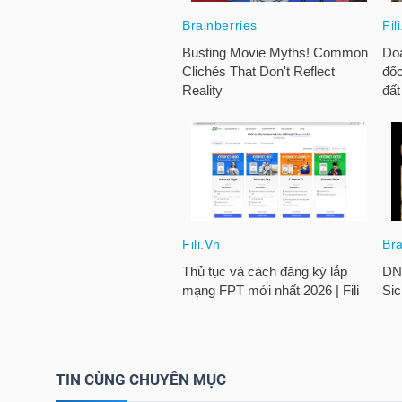
HÀNG
HÓA
KINH
TẾ
THẾ
GIỚI
ĐÔNG
DƯƠNG
TIN CÙNG CHUYÊN MỤC