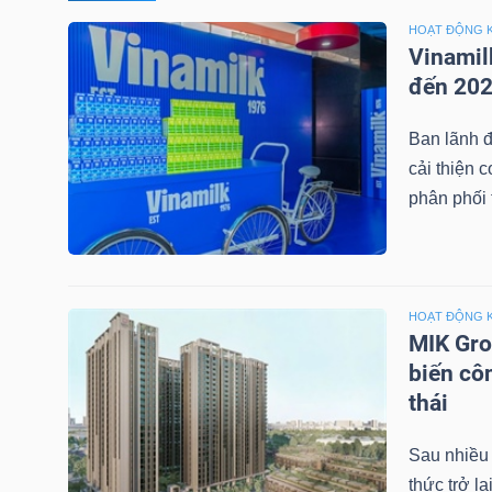
HOẠT ĐỘNG 
TÀI
Vinamil
CHÍNH
đến 20
CÁ
Ban lãnh đ
NHÂN
cải thiện 
phân phối t
PHÂN
TÍCH
VIETSTOCKFINANCE
HOẠT ĐỘNG 
MIK Gro
biến cô
thái
VĨ
Sau nhiều
MÔ
thức trở l