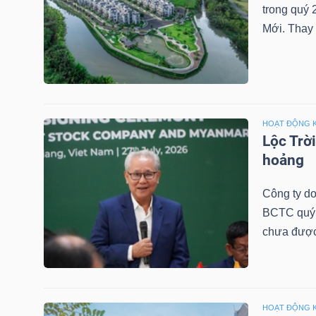
trong quý 
Mới. Thay 
TRÁI
PHIẾU
HOẠT ĐỘNG 
Lộc Trờ
CÔNG
hoảng
CỤ
ĐẦU
Công ty do
TƯ
BCTC quý 2
chưa được
TRUY
XUẤT
DỮ
HOẠT ĐỘNG 