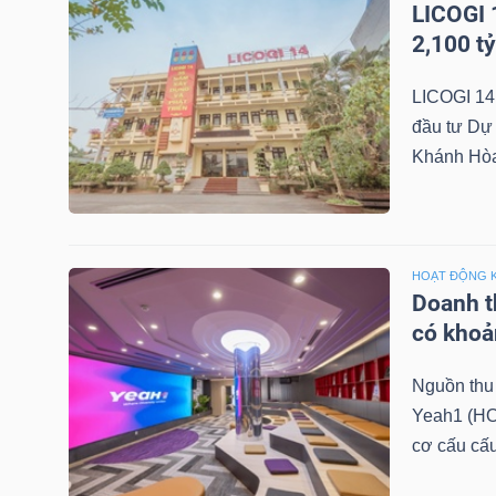
LICOGI 
LIỆU
2,100 t
Ngành
LICOGI 14
(-)
đầu tư Dự 
Khánh Hòa 
VS-
SECTOR
HOẠT ĐỘNG 
Doanh th
có khoả
NĂNG
LƯỢNG
Nguồn thu 
Yeah1 (HO
cơ cấu cấu