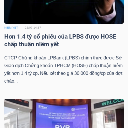
Mã
chứng
khoán
NIÊM YẾT
22/07 14:37
(-)
Hơn 1.4 tỷ cổ phiếu của LPBS được HOSE
chấp thuận niêm yết
Tất cả
Cổ phiếu
Chỉ số
Chứng chỉ quỹ
Chứng 
CTCP Chứng khoán LPBank (LPBS) chính thức được Sở
Lãnh
Giao dịch Chứng khoán TPHCM (HOSE) chấp thuận niêm
đạo
yết hơn 1.4 tỷ cp. Nếu xét theo giá 30,000 đồng/cp của đợt
(-)
chào...
Tất cả
Người nội bộ
Người liên quan
Cổ đông lớn
Tin
tức
(-)