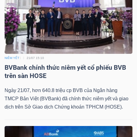
Bài
viết
của
tác
giả
(-)
NIÊM YẾT
21/07 15:10
BVBank chính thức niêm yết cổ phiếu BVB
Báo
trên sàn HOSE
cáo
Ngày 21/07, hơn 640.8 triệu cp BVB của Ngân hàng
phân
TMCP Bản Việt (BVBank) đã chính thức niêm yết và giao
tích
dịch trên Sở Giao dịch Chứng khoán TPHCM (HOSE).
(-)
Thuật