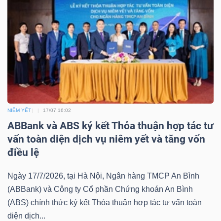
ngữ
(-)
Dịch
vụ
(-)
NIÊM YẾT
17/07 16:02
Đào
ABBank và ABS ký kết Thỏa thuận hợp tác tư
tạo
vấn toàn diện dịch vụ niêm yết và tăng vốn
điều lệ
Ngày 17/7/2026, tại Hà Nội, Ngân hàng TMCP An Bình
(ABBank) và Công ty Cổ phần Chứng khoán An Bình
Sách
(ABS) chính thức ký kết Thỏa thuận hợp tác tư vấn toàn
tài
diện dịch...
chính