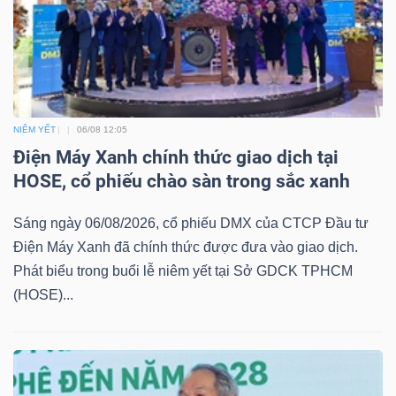
TRÁI
PHIẾU
NIÊM YẾT
06/08 12:05
Điện Máy Xanh chính thức giao dịch tại
CÔNG
HOSE, cổ phiếu chào sàn trong sắc xanh
CỤ
Sáng ngày 06/08/2026, cổ phiếu DMX của CTCP Đầu tư
ĐẦU
Điện Máy Xanh đã chính thức được đưa vào giao dịch.
TƯ
Phát biểu trong buổi lễ niêm yết tại Sở GDCK TPHCM
(HOSE)...
TRUY
XUẤT
DỮ