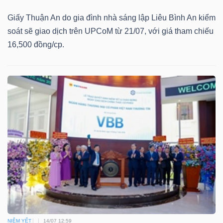
Giấy Thuận An do gia đình nhà sáng lập Liêu Bình An kiểm
soát sẽ giao dịch trên UPCoM từ 21/07, với giá tham chiếu
16,500 đồng/cp.
Dữ
liệu
tài
chính
NIÊM YẾT
14/07 12:59