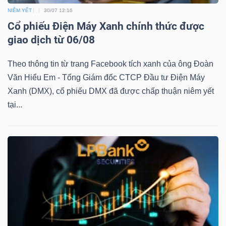
DỊCH
NIÊM YẾT
30/07 12:16
VỤ
Cổ phiếu Điện Máy Xanh chính thức được
TRUYỀN
giao dịch từ 06/08
THÔNG
Theo thông tin từ trang Facebook tích xanh của ông Đoàn
Văn Hiểu Em - Tổng Giám đốc CTCP Đầu tư Điện Máy
Xanh (DMX), cổ phiếu DMX đã được chấp thuận niêm yết
tại...
TIỆN
ÍCH
BẤT
ĐỘNG
SẢN