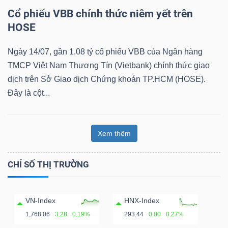
Cổ phiếu VBB chính thức niêm yết trên
HOSE
Ngày 14/07, gần 1.08 tỷ cổ phiếu VBB của Ngân hàng
TMCP Việt Nam Thương Tín (Vietbank) chính thức giao
dịch trên Sở Giao dịch Chứng khoán TP.HCM (HOSE).
Đây là cột...
Xem thêm
CHỈ SỐ THỊ TRƯỜNG
VN-Index
HNX-Index
1,768.06
3.28
0.19%
293.44
0.80
0.27%