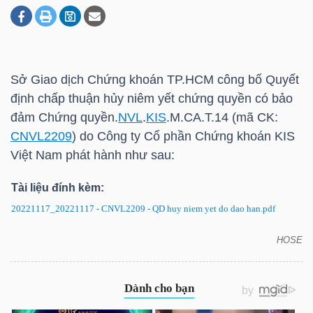
DOANH
NGHIỆP
Sở Giao dịch Chứng khoán
TP.HCM
công bố Quyết
định chấp thuận hủy niêm yết chứng quyền có bảo
đảm Chứng quyền.
NVL
.
KIS
.M.CA.T.14 (mã CK:
BẤT
CNVL2209
) do Công ty Cổ phần Chứng khoán
KIS
ĐỘNG
Việt Nam phát hành như sau:
SẢN
Tài liệu đính kèm:
20221117_20221117 - CNVL2209 - QD huy niem yet do dao han.pdf
TÀI
HOSE
CNVL2209: Quyết định hủy niêm yết chứng quyền
CHÍNH
có bảo đảm