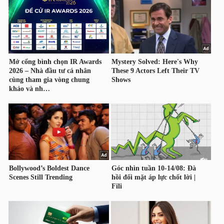
HÀNG
HÓA
KINH
TẾ
THẾ
GIỚI
ĐÔNG
DƯƠNG