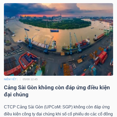
NGUYÊN
VẬT
LIỆU
CÔNG
NGHIỆP
NIÊM YẾT
05/08 12:45
Cảng Sài Gòn không còn đáp ứng điều kiện
TIÊU
đại chúng
DÙNG
KHÔNG
CTCP Cảng Sài Gòn (UPCoM: SGP) không còn đáp ứng
THIẾT
điều kiện công ty đại chúng khi số cổ phiếu do các cổ đông