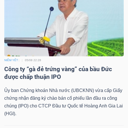
LIỆU
Ngành
(-)
VS-
SECTOR
NIÊM YẾT
05/08 22:28
Công ty “gà đẻ trứng vàng” của bầu Đức
được chấp thuận IPO
NĂNG
Ủy ban Chứng khoán Nhà nước (UBCKNN) vừa cấp Giấy
LƯỢNG
chứng nhận đăng ký chào bán cổ phiếu lần đầu ra công
chúng (IPO) cho CTCP Đầu tư Quốc tế Hoàng Anh Gia Lai
(HGI).