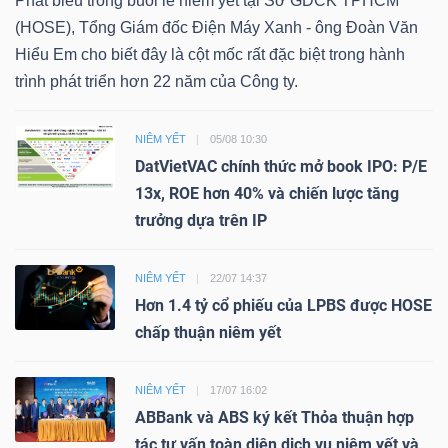
Phát biểu trong buổi lễ niêm yết tại Sở GDCK TPHCM
(HOSE), Tổng Giám đốc Điện Máy Xanh - ông Đoàn Văn
Hiểu Em cho biết đây là cột mốc rất đặc biệt trong hành
trình phát triển hơn 22 năm của Công ty.
NIÊM YẾT
05/08 10:30
DatVietVAC chính thức mở book IPO: P/E
13x, ROE hơn 40% và chiến lược tăng
trưởng dựa trên IP
NIÊM YẾT
22/07 14:37
Hơn 1.4 tỷ cổ phiếu của LPBS được HOSE
chấp thuận niêm yết
NIÊM YẾT
17/07 16:02
ABBank và ABS ký kết Thỏa thuận hợp
tác tư vấn toàn diện dịch vụ niêm yết và