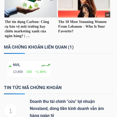
TÀI
CHÍNH
CÁ
NHÂN
MÃ CHỨNG KHOÁN LIÊN QUAN (1)
PHÂN
NVL
TÍCH
13,900
200
+1.46%
VIETSTOCKFINANCE
TIN TỨC MÃ CHỨNG KHOÁN
Doanh thu tài chính "cứu" lợi nhuận
VĨ
Novaland, dòng tiền kinh doanh vẫn âm
1
MÔ
hàng ngàn tỷ