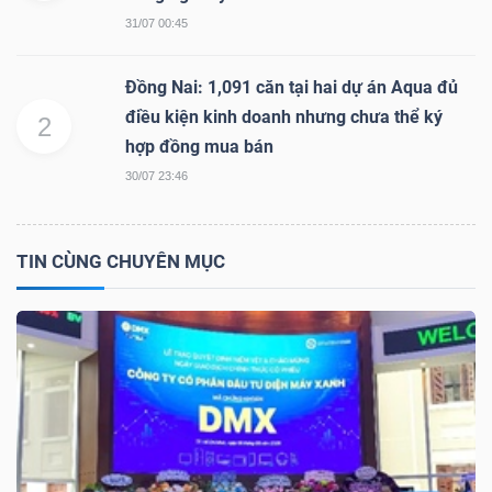
31/07 00:45
NGÀNH
Đồng Nai: 1,091 căn tại hai dự án Aqua đủ
điều kiện kinh doanh nhưng chưa thể ký
2
hợp đồng mua bán
30/07 23:46
DOANH
NGHIỆP
TIN CÙNG CHUYÊN MỤC
CỔ
PHIẾU
PHÁI
SINH