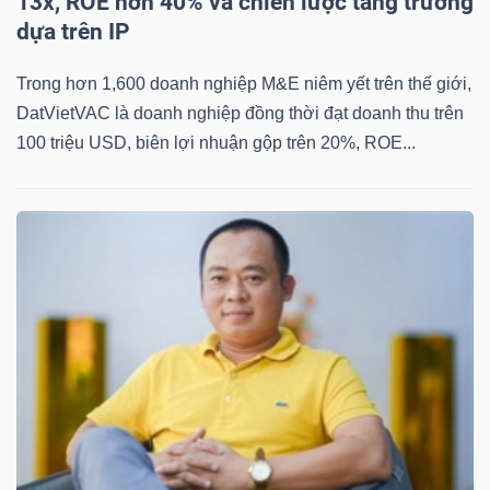
13x, ROE hơn 40% và chiến lược tăng trưởng
dựa trên IP
Trong hơn 1,600 doanh nghiệp M&E niêm yết trên thế giới,
TÀI
DatVietVAC là doanh nghiệp đồng thời đạt doanh thu trên
CHÍNH
100 triệu USD, biên lợi nhuận gộp trên 20%, ROE...
CÔNG
NGHỆ
THÔNG
TIN