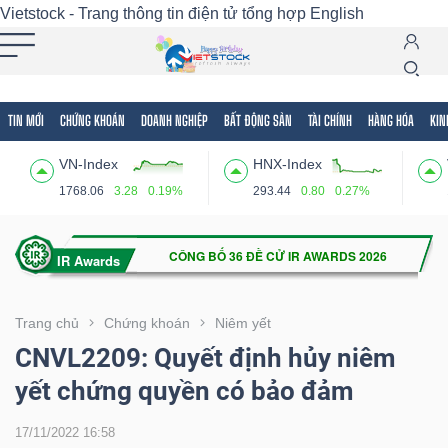
Vietstock - Trang thông tin điện tử tổng hợp
English
TIN MỚI
CHỨNG KHOÁN
DOANH NGHIỆP
BẤT ĐỘNG SẢN
TÀI CHÍNH
HÀNG HÓA
KIN
Tất cả
Tính năng
Ngành
Mã chứng khoán
Lãnh
VN-Index
HNX-Index
Tính
1768.06
3.28
0.19%
293.44
0.80
0.27%
năng
(-)
VIETSTOCK
Trang chủ
Chứng khoán
Niêm yết
CNVL2209: Quyết định hủy niêm
yết chứng quyền có bảo đảm
CHỨNG
KHOÁN
17/11/2022 16:58