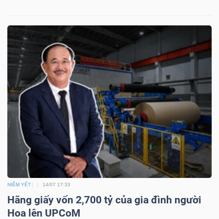
Công
cụ
đầu
tư
Truyền
thông
NIÊM YẾT
14/07 17:33
tài
Hãng giấy vốn 2,700 tỷ của gia đình người
chính
Hoa lên UPCoM