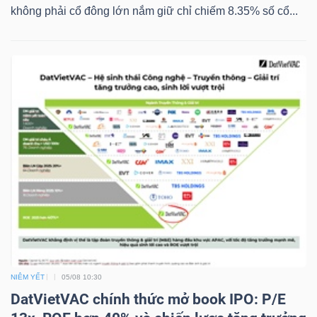
YẾU
không phải cổ đông lớn nắm giữ chỉ chiếm 8.35% số cổ...
TIÊU
DÙNG
THIẾT
YẾU
CHĂM
SÓC
SỨC
NIÊM YẾT
05/08 10:30
DatVietVAC chính thức mở book IPO: P/E
KHỎE