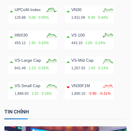
UPCoM-Index
VN30
126.88
0.06
0.05%
1,911.09
8.30
0.44%
HNX30
VS 100
455.12
1.93
0.43%
443.10
1.05
0.24%
VS-Large Cap
VS-Mid Cap
641.49
2.23
0.35%
1,267.02
1.65
0.13%
VS-Small Cap
VN30F1M
1,886.93
3.32
0.18%
1,890.10
-5.90
-0.31%
TIN CHÍNH