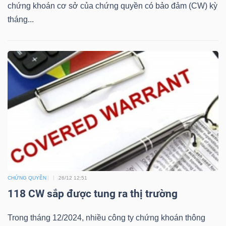
chứng khoán cơ sở của chứng quyền có bảo đảm (CW) kỳ
tháng...
Bài
viết
của
tác
giả
(-)
Báo
cáo
phân
tích
(-)
CHỨNG QUYỀN
26/12 12:51
118 CW sắp được tung ra thị trường
Thuật
Trong tháng 12/2024, nhiều công ty chứng khoán thông