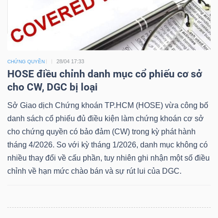
Dữ
liệu
28/04 17:33
CHỨNG QUYỀN
tài
HOSE điều chỉnh danh mục cổ phiếu cơ sở
cho CW, DGC bị loại
chính
Sở Giao dịch Chứng khoán TP.HCM (HOSE) vừa công bố
danh sách cổ phiếu đủ điều kiện làm chứng khoán cơ sở
cho chứng quyền có bảo đảm (CW) trong kỳ phát hành
tháng 4/2026. So với kỳ tháng 1/2026, danh mục không có
nhiều thay đổi về cấu phần, tuy nhiên ghi nhận một số điều
chỉnh về hạn mức chào bán và sự rút lui của DGC.