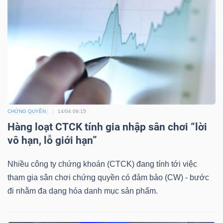
DỊCH
VỤ
TRUYỀN
THÔNG
TIỆN
CHỨNG QUYỀN
14/04 09:15
ÍCH
Hàng loạt CTCK tính gia nhập sân chơi “lời
vô hạn, lỗ giới hạn”
Nhiều công ty chứng khoán (CTCK) đang tính tới việc
tham gia sân chơi chứng quyền có đảm bảo (CW) - bước
BẤT
đi nhằm đa dạng hóa danh mục sản phẩm.
ĐỘNG
SẢN