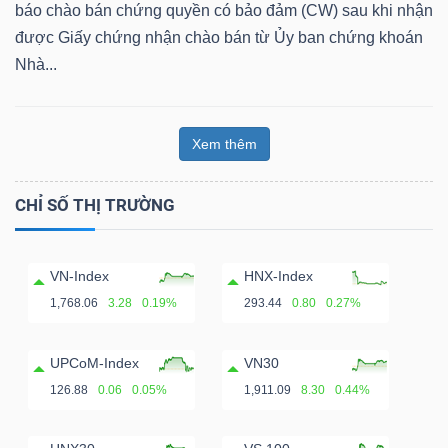
ngữ
báo chào bán chứng quyền có bảo đảm (CW) sau khi nhận
(-)
được Giấy chứng nhận chào bán từ Ủy ban chứng khoán
Nhà...
Dịch
vụ
Xem thêm
(-)
CHỈ SỐ THỊ TRƯỜNG
Đào
tạo
VN-Index
HNX-Index
1,768.06
3.28
0.19%
293.44
0.80
0.27%
UPCoM-Index
VN30
Sách
126.88
0.06
0.05%
1,911.09
8.30
0.44%
tài
chính