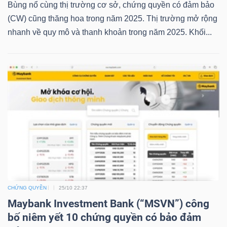
Bùng nổ cùng thị trường cơ sở, chứng quyền có đảm bảo
LIỆU
(CW) cũng thăng hoa trong năm 2025. Thị trường mở rộng
nhanh về quy mô và thanh khoản trong năm 2025. Khối...
Ngành
(-)
VS-
SECTOR
NĂNG
LƯỢNG
CHỨNG QUYỀN
25/10 22:37
Maybank Investment Bank (“MSVN”) công
bố niêm yết 10 chứng quyền có bảo đảm