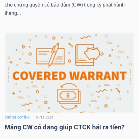
cho chứng quyền có bảo đảm (CW) trong kỳ phát hành
tháng...
TRÁI
PHIẾU
CÔNG
CỤ
ĐẦU
TƯ
TRUY
CHỨNG QUYỀN
04/12 13:02
XUẤT
Mảng CW có đang giúp CTCK hái ra tiền?
DỮ