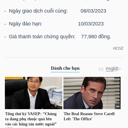
HÀNG
- Ngày giao dịch cuối cùng: 08/03/2023
HÓA
- Ngày đáo hạn: 10/03/2023
- Giá thanh toán chứng quyền: 77,980 đồng.
KINH
TẾ
HOSE
HOSE: Thông báo giá thanh toán vào ngày đáo hạn
của chứng quyền có bảo đảm Chứng quyền
CMSN2212
THẾ
GIỚI
ĐÔNG
DƯƠNG