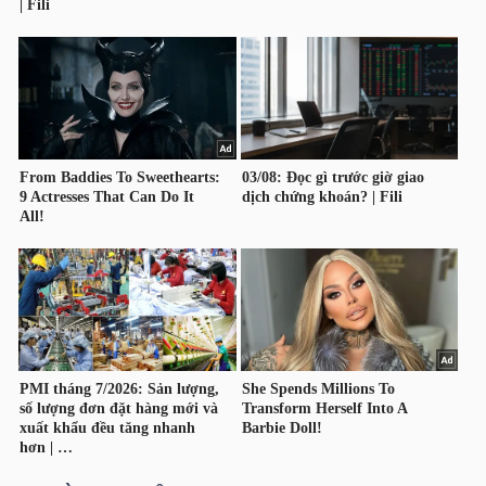
TÀI
CHÍNH
CÁ
NHÂN
PHÂN
TÍCH
VIETSTOCKFINANCE
VĨ
MÔ