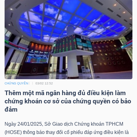
Mã
chứng
khoán
(-)
Tất cả
Cổ phiếu
Chỉ số
Chứng chỉ quỹ
Chứng 
Lãnh
đạo
(-)
CHỨNG QUYỀN
03/02 12:52
Thêm một mã ngân hàng đủ điều kiện làm
Tất cả
Người nội bộ
Người liên quan
Cổ đông lớn
chứng khoán cơ sở của chứng quyền có bảo
đảm
Tin
tức
Ngày 24/01/2025, Sở Giao dịch Chứng khoán TPHCM
(-)
(HOSE) thông báo thay đổi cổ phiếu đáp ứng điều kiện là