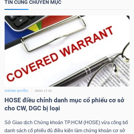
TIN CÙNG CHUYÊN MỤC
NGÀNH
DOANH
NGHIỆP
CỔ
CHỨNG QUYỀN
28/04 17:33
PHIẾU
HOSE điều chỉnh danh mục cổ phiếu cơ sở
cho CW, DGC bị loại
PHÁI
Sở Giao dịch Chứng khoán TP.HCM (HOSE) vừa công bố
SINH
danh sách cổ phiếu đủ điều kiện làm chứng khoán cơ sở