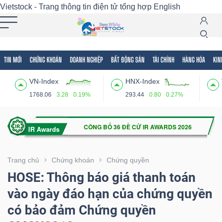
Vietstock - Trang thông tin điện tử tổng hợp
English
TIN MỚI
CHỨNG KHOÁN
DOANH NGHIỆP
BẤT ĐỘNG SẢN
TÀI CHÍNH
HÀNG HÓA
KIN
Tất cả
Tính năng
Ngành
Mã chứng khoán
Lãnh
VN-Index
HNX-Index
Tính
1768.06
3.28
0.19%
293.44
0.80
0.27%
năng
(-)
VIETSTOCK
Trang chủ
Chứng khoán
Chứng quyền
HOSE: Thông báo giá thanh toán
vào ngày đáo hạn của chứng quyền
CHỨNG
có bảo đảm Chứng quyền
KHOÁN