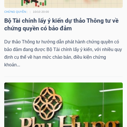
YẾU
CHỨNG QUYỀN
10/10 20:00
Bộ Tài chính lấy ý kiến dự thảo Thông tư về
chứng quyền có bảo đảm
TIÊU
Dự thảo Thông tư hướng dẫn phát hành chứng quyền có
DÙNG
bảo đảm đang được Bộ Tài chính lấy ý kiến, với nhiều quy
THIẾT
định cụ thể về hạn mức chào bán, điều kiện chứng
YẾU
khoán...
CHĂM
SÓC
SỨC
KHỎE