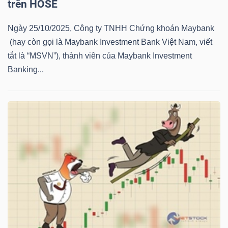
trên HOSE
NGUYÊN
VẬT
Ngày 25/10/2025, Công ty TNHH Chứng khoán Maybank
LIỆU
(hay còn gọi là Maybank Investment Bank Việt Nam, viết
tắt là “MSVN”), thành viên của Maybank Investment
Banking...
CÔNG
NGHIỆP
TIÊU
DÙNG
KHÔNG
THIẾT