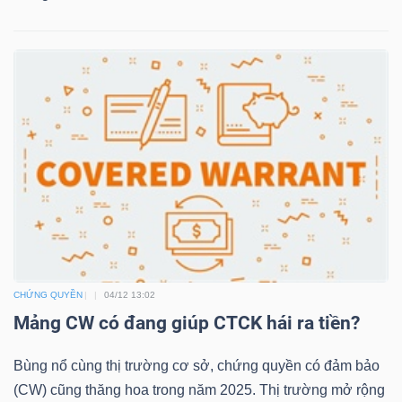
TRÁI
PHIẾU
CÔNG
CỤ
ĐẦU
TƯ
CHỨNG QUYỀN
04/12 13:02
Mảng CW có đang giúp CTCK hái ra tiền?
TRUY
XUẤT
Bùng nổ cùng thị trường cơ sở, chứng quyền có đảm bảo
DỮ
(CW) cũng thăng hoa trong năm 2025. Thị trường mở rộng