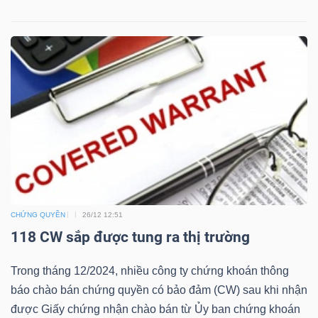
Bài
viết
của
tác
giả
(-)
Báo
cáo
phân
CHỨNG QUYỀN
26/12 12:51
tích
118 CW sắp được tung ra thị trường
(-)
Trong tháng 12/2024, nhiều công ty chứng khoán thông
báo chào bán chứng quyền có bảo đảm (CW) sau khi nhận
Thuật
được Giấy chứng nhận chào bán từ Ủy ban chứng khoán