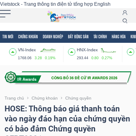
Vietstock - Trang thông tin điện tử tổng hợp
English
TIN MỚI
CHỨNG KHOÁN
DOANH NGHIỆP
BẤT ĐỘNG SẢN
TÀI CHÍNH
HÀNG HÓA
KIN
Tất cả
Tính năng
Ngành
Mã chứng khoán
Lãnh
VN-Index
HNX-Index
Tính
1768.06
3.28
0.19%
293.44
0.80
0.27%
năng
(-)
VIETSTOCK
Trang chủ
Chứng khoán
Chứng quyền
HOSE: Thông báo giá thanh toán
vào ngày đáo hạn của chứng quyền
CHỨNG
có bảo đảm Chứng quyền
KHOÁN