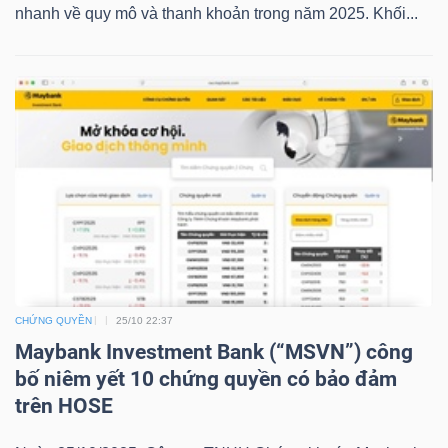
nhanh về quy mô và thanh khoản trong năm 2025. Khối...
LIỆU
Ngành
(-)
VS-
SECTOR
NĂNG
CHỨNG QUYỀN
25/10 22:37
LƯỢNG
Maybank Investment Bank (“MSVN”) công
bố niêm yết 10 chứng quyền có bảo đảm
trên HOSE