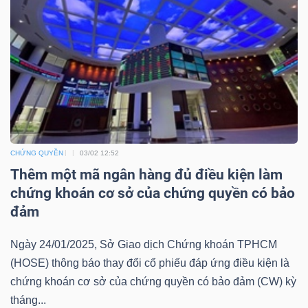
Mã
chứng
khoán
(-)
Tất cả
Cổ phiếu
Chỉ số
Chứng chỉ quỹ
Chứng 
Lãnh
CHỨNG QUYỀN
03/02 12:52
đạo
Thêm một mã ngân hàng đủ điều kiện làm
(-)
chứng khoán cơ sở của chứng quyền có bảo
đảm
Tất cả
Người nội bộ
Người liên quan
Cổ đông lớn
Ngày 24/01/2025, Sở Giao dịch Chứng khoán TPHCM
Tin
(HOSE) thông báo thay đổi cổ phiếu đáp ứng điều kiện là
tức
chứng khoán cơ sở của chứng quyền có bảo đảm (CW) kỳ
(-)
tháng...