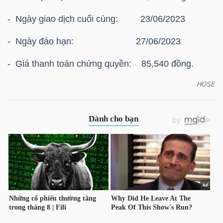
HÀNG
- Ngày giao dịch cuối cùng: 23/06/2023
HÓA
- Ngày đáo hạn: 27/06/2023
- Giá thanh toán chứng quyền: 85,540 đồng.
KINH
TẾ
HOSE
HOSE: Thông báo giá thanh toán vào ngày đáo hạn
của chứng quyền có bảo đảm Chứng quyền
CFPT2301
THẾ
GIỚI
ĐÔNG
DƯƠNG