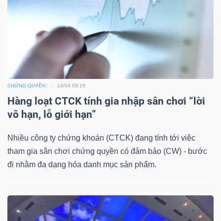
DỊCH
VỤ
TRUYỀN
THÔNG
CHỨNG QUYỀN
14/04 09:15
Hàng loạt CTCK tính gia nhập sân chơi “lời
TIỆN
vô hạn, lỗ giới hạn”
ÍCH
Nhiều công ty chứng khoán (CTCK) đang tính tới việc
tham gia sân chơi chứng quyền có đảm bảo (CW) - bước
đi nhằm đa dạng hóa danh mục sản phẩm.
BẤT
ĐỘNG
SẢN