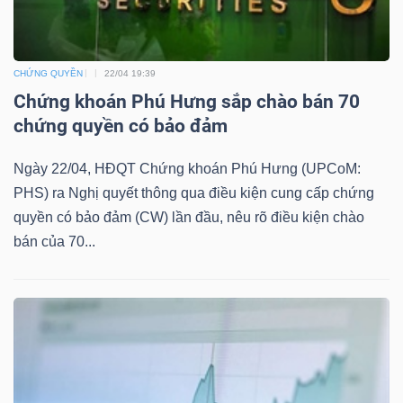
CHỨNG QUYỀN
22/04 19:39
TÀI
Chứng khoán Phú Hưng sắp chào bán 70
CHÍNH
chứng quyền có bảo đảm
Ngày 22/04, HĐQT Chứng khoán Phú Hưng (UPCoM:
PHS) ra Nghị quyết thông qua điều kiện cung cấp chứng
quyền có bảo đảm (CW) lần đầu, nêu rõ điều kiện chào
CÔNG
bán của 70...
NGHỆ
THÔNG
TIN