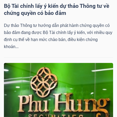
YẾU
Bộ Tài chính lấy ý kiến dự thảo Thông tư về
chứng quyền có bảo đảm
Dự thảo Thông tư hướng dẫn phát hành chứng quyền có
bảo đảm đang được Bộ Tài chính lấy ý kiến, với nhiều quy
TIÊU
định cụ thể về hạn mức chào bán, điều kiện chứng
DÙNG
khoán...
THIẾT
YẾU
CHĂM
SÓC
SỨC
KHỎE