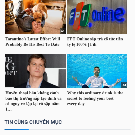
TÀI
CHÍNH
CÁ
NHÂN
PHÂN
TÍCH
VIETSTOCKFINANCE
VĨ
TIN CÙNG CHUYÊN MỤC
MÔ