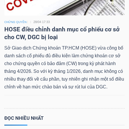
28/04 17:33
CHỨNG QUYỀN
Dữ
HOSE điều chỉnh danh mục cổ phiếu cơ sở
liệu
cho CW, DGC bị loại
tài
Sở Giao dịch Chứng khoán TP.HCM (HOSE) vừa công bố
chính
danh sách cổ phiếu đủ điều kiện làm chứng khoán cơ sở
cho chứng quyền có bảo đảm (CW) trong kỳ phát hành
tháng 4/2026. So với kỳ tháng 1/2026, danh mục không có
nhiều thay đổi về cấu phần, tuy nhiên ghi nhận một số điều
chỉnh về hạn mức chào bán và sự rút lui của DGC.
ĐỌC NHIỀU NHẤT