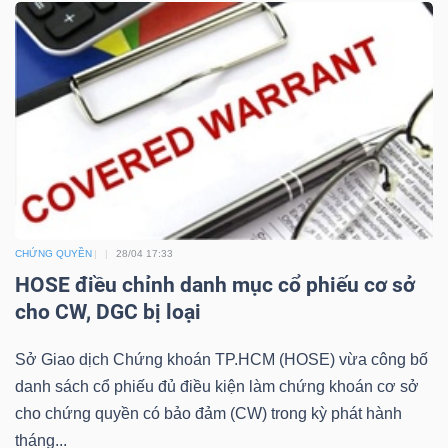
NGÀNH
DOANH
NGHIỆP
CHỨNG QUYỀN
28/04 17:33
HOSE điều chỉnh danh mục cổ phiếu cơ sở
CỔ
cho CW, DGC bị loại
PHIẾU
Sở Giao dịch Chứng khoán TP.HCM (HOSE) vừa công bố
danh sách cổ phiếu đủ điều kiện làm chứng khoán cơ sở
PHÁI
cho chứng quyền có bảo đảm (CW) trong kỳ phát hành
SINH
tháng...