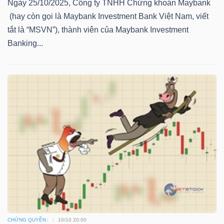
Ngày 25/10/2025, Công ty TNHH Chứng khoán Maybank
NGUYÊN
(hay còn gọi là Maybank Investment Bank Việt Nam, viết
VẬT
tắt là “MSVN”), thành viên của Maybank Investment
LIỆU
Banking...
CÔNG
NGHIỆP
TIÊU
DÙNG
KHÔNG
THIẾT
CHỨNG QUYỀN
10/10 20:00