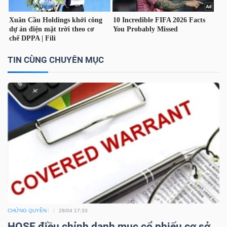
TÀI
CHÍNH
CÁ
TIN CÙNG CHUYÊN MỤC
NHÂN
PHÂN
TÍCH
VIETSTOCKFINANCE
VĨ
CHỨNG QUYỀN
28/04 17:33
MÔ
HOSE điều chỉnh danh mục cổ phiếu cơ sở