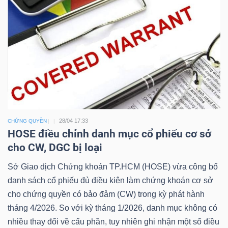
Công
cụ
đầu
tư
28/04 17:33
CHỨNG QUYỀN
HOSE điều chỉnh danh mục cổ phiếu cơ sở
cho CW, DGC bị loại
Sở Giao dịch Chứng khoán TP.HCM (HOSE) vừa công bố
Truyền
danh sách cổ phiếu đủ điều kiện làm chứng khoán cơ sở
thông
cho chứng quyền có bảo đảm (CW) trong kỳ phát hành
tài
tháng 4/2026. So với kỳ tháng 1/2026, danh mục không có
chính
nhiều thay đổi về cấu phần, tuy nhiên ghi nhận một số điều