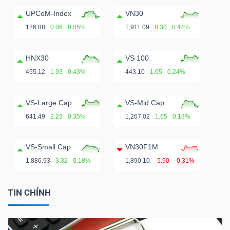
ngữ
(-)
UPCoM-Index
VN30
126.88
0.06
0.05%
1,911.09
8.30
0.44%
Dịch
HNX30
VS 100
vụ
455.12
1.93
0.43%
443.10
1.05
0.24%
(-)
VS-Large Cap
VS-Mid Cap
641.49
2.23
0.35%
1,267.02
1.65
0.13%
Đào
tạo
VS-Small Cap
VN30F1M
1,886.93
3.32
0.18%
1,890.10
-5.90
-0.31%
TIN CHÍNH
Sách
tài
chính