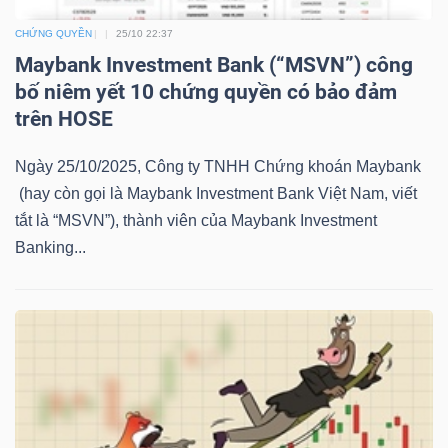
LIỆU
CHỨNG QUYỀN
25/10 22:37
Maybank Investment Bank (“MSVN”) công
Ngành
bố niêm yết 10 chứng quyền có bảo đảm
(-)
trên HOSE
VS-
Ngày 25/10/2025, Công ty TNHH Chứng khoán Maybank
SECTOR
(hay còn gọi là Maybank Investment Bank Việt Nam, viết
tắt là “MSVN”), thành viên của Maybank Investment
Banking...
NĂNG
LƯỢNG