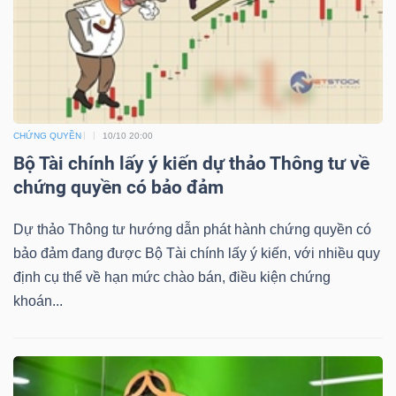
NGUYÊN
VẬT
LIỆU
CHỨNG QUYỀN
10/10 20:00
Bộ Tài chính lấy ý kiến dự thảo Thông tư về
CÔNG
chứng quyền có bảo đảm
NGHIỆP
Dự thảo Thông tư hướng dẫn phát hành chứng quyền có
bảo đảm đang được Bộ Tài chính lấy ý kiến, với nhiều quy
định cụ thể về hạn mức chào bán, điều kiện chứng
khoán...
TIÊU
DÙNG
KHÔNG
THIẾT