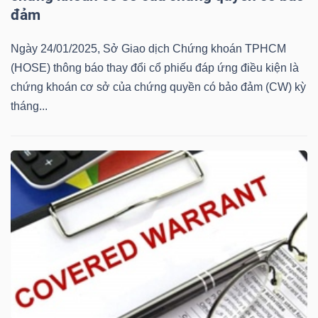
đảm
Mã
chứng
Ngày 24/01/2025, Sở Giao dịch Chứng khoán TPHCM
khoán
(HOSE) thông báo thay đổi cổ phiếu đáp ứng điều kiện là
(-)
chứng khoán cơ sở của chứng quyền có bảo đảm (CW) kỳ
tháng...
Tất cả
Cổ phiếu
Chỉ số
Chứng chỉ quỹ
Chứng 
Lãnh
đạo
(-)
Tất cả
Người nội bộ
Người liên quan
Cổ đông lớn
Tin
tức
(-)