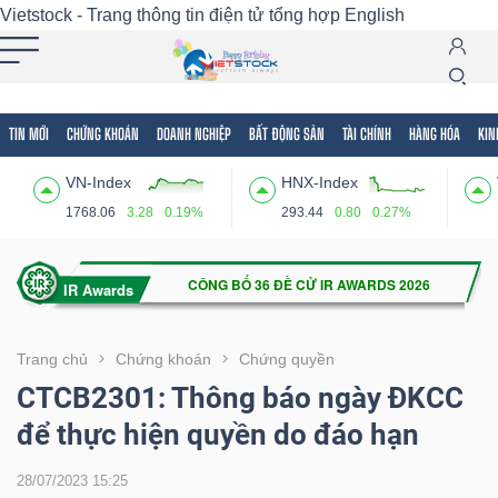
Vietstock - Trang thông tin điện tử tổng hợp
English
TIN MỚI
CHỨNG KHOÁN
DOANH NGHIỆP
BẤT ĐỘNG SẢN
TÀI CHÍNH
HÀNG HÓA
KIN
Tất cả
Tính năng
Ngành
Mã chứng khoán
Lãnh
VN-Index
HNX-Index
Tính
1768.06
3.28
0.19%
293.44
0.80
0.27%
năng
(-)
VIETSTOCK
Trang chủ
Chứng khoán
Chứng quyền
CTCB2301: Thông báo ngày ĐKCC
để thực hiện quyền do đáo hạn
CHỨNG
KHOÁN
28/07/2023 15:25