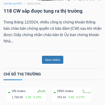
CHỨNG QUYỀN
26/12 12:51
Bài
118 CW sắp được tung ra thị trường
viết
của
Trong tháng 12/2024, nhiều công ty chứng khoán thông
tác
báo chào bán chứng quyền có bảo đảm (CW) sau khi nhận
giả
được Giấy chứng nhận chào bán từ Ủy ban chứng khoán
(-)
Nhà...
Báo
Xem thêm
cáo
phân
CHỈ SỐ THỊ TRƯỜNG
tích
(-)
VN-Index
HNX-Index
1,768.06
3.28
0.19%
293.44
0.80
0.27%
Thuật