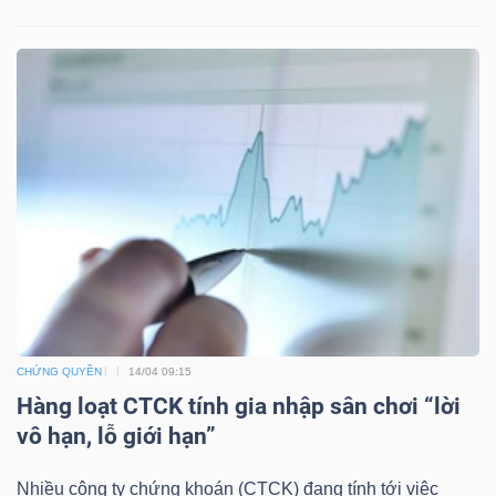
TÀI
CHÍNH
CÔNG
NGHỆ
THÔNG
TIN
CHỨNG QUYỀN
14/04 09:15
Hàng loạt CTCK tính gia nhập sân chơi “lời
vô hạn, lỗ giới hạn”
Nhiều công ty chứng khoán (CTCK) đang tính tới việc