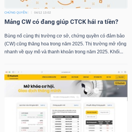
CHỨNG QUYỀN
04/12 13:02
Mảng CW có đang giúp CTCK hái ra tiền?
TRÁI
PHIẾU
Bùng nổ cùng thị trường cơ sở, chứng quyền có đảm bảo
(CW) cũng thăng hoa trong năm 2025. Thị trường mở rộng
nhanh về quy mô và thanh khoản trong năm 2025. Khối...
CÔNG
CỤ
ĐẦU
TƯ
TRUY
XUẤT
DỮ