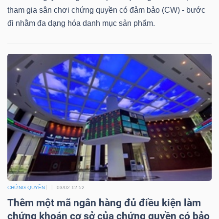
DỊCH
tham gia sân chơi chứng quyền có đảm bảo (CW) - bước
VỤ
đi nhằm đa dạng hóa danh mục sản phẩm.
TRUYỀN
THÔNG
TIỆN
ÍCH
BẤT
CHỨNG QUYỀN
03/02 12:52
ĐỘNG
Thêm một mã ngân hàng đủ điều kiện làm
SẢN
chứng khoán cơ sở của chứng quyền có bảo