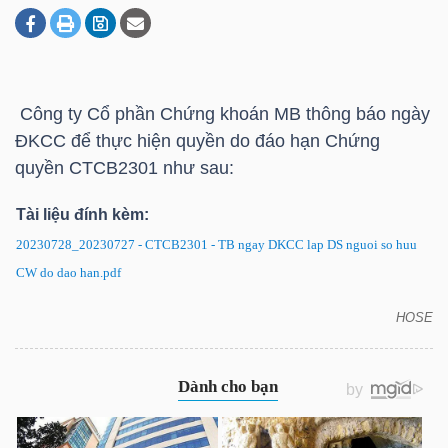
DOANH
NGHIỆP
Công ty Cổ phần Chứng khoán MB thông báo ngày
ĐKCC để thực hiện quyền do đáo hạn Chứng
quyền CTCB2301 như sau:
BẤT
Tài liệu đính kèm:
ĐỘNG
SẢN
20230728_20230727 - CTCB2301 - TB ngay DKCC lap DS nguoi so huu
CW do dao han.pdf
HOSE
CTCB2301: Thông báo ngày ĐKCC để thực hiện
TÀI
quyền do đáo hạn
CHÍNH