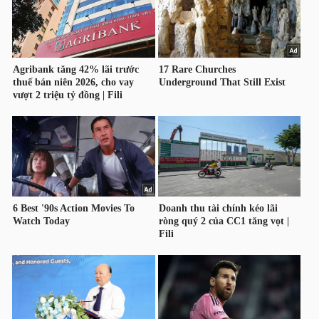
HÀNG
HÓA
KINH
TẾ
THẾ
GIỚI
ĐÔNG
DƯƠNG