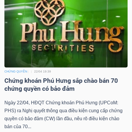
YẾU
TIÊU
DÙNG
THIẾT
YẾU
CHỨNG QUYỀN
22/04 19:39
Chứng khoán Phú Hưng sắp chào bán 70
chứng quyền có bảo đảm
CHĂM
Ngày 22/04, HĐQT Chứng khoán Phú Hưng (UPCoM:
SÓC
PHS) ra Nghị quyết thông qua điều kiện cung cấp chứng
SỨC
quyền có bảo đảm (CW) lần đầu, nêu rõ điều kiện chào
KHỎE
bán của 70...