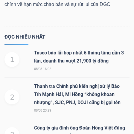
chỉnh về hạn mức chào bán và sự rút lui của DGC.
Dữ
liệu
ĐỌC NHIỀU NHẤT
tài
Tasco báo lãi hợp nhất 6 tháng tăng gần 3
chính
1
lần, doanh thu vượt 21,900 tỷ đồng
08/08 16:02
Thanh tra Chính phủ kiến nghị xử lý Bảo
Tín Mạnh Hải, Mi Hồng “không khoan
2
nhượng”, SJC, PNJ, DOJI cũng bị gọi tên
08/08 23:29
Công ty gia đình ông Đoàn Hồng Việt đăng