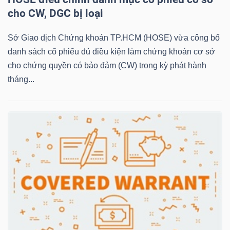
cho CW, DGC bị loại
NGÀNH
Sở Giao dịch Chứng khoán TP.HCM (HOSE) vừa công bố
danh sách cổ phiếu đủ điều kiện làm chứng khoán cơ sở
cho chứng quyền có bảo đảm (CW) trong kỳ phát hành
tháng...
DOANH
NGHIỆP
CỔ
PHIẾU
PHÁI
SINH