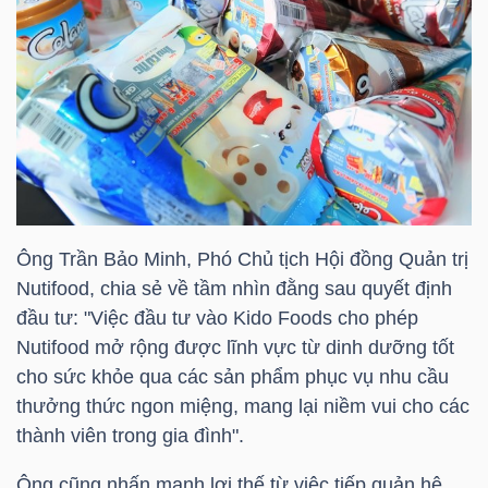
HÀNG
HÓA
KINH
TẾ
Ông Trần Bảo Minh, Phó Chủ tịch Hội đồng Quản trị
THẾ
Nutifood
, chia sẻ về tầm nhìn đằng sau quyết định
GIỚI
đầu tư: "Việc đầu tư vào
Kido
Foods cho phép
Nutifood
mở rộng được lĩnh vực từ dinh dưỡng tốt
cho sức khỏe qua các sản phẩm phục vụ nhu cầu
thưởng thức ngon miệng, mang lại niềm vui cho các
ĐÔNG
thành viên trong gia đình".
DƯƠNG
Ông cũng nhấn mạnh lợi thế từ việc tiếp quản hệ