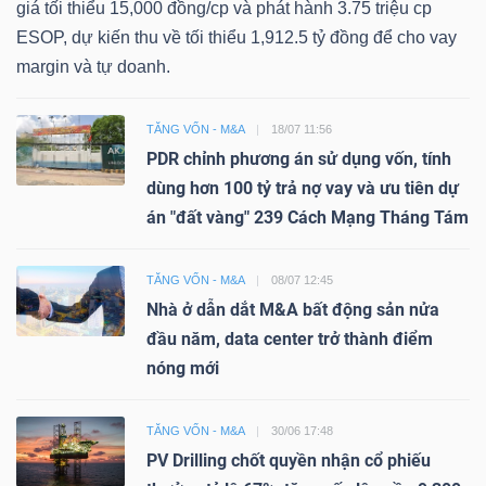
giá tối thiểu 15,000 đồng/cp và phát hành 3.75 triệu cp
ESOP, dự kiến thu về tối thiểu 1,912.5 tỷ đồng để cho vay
margin và tự doanh.
TĂNG VỐN - M&A
18/07 11:56
PDR chỉnh phương án sử dụng vốn, tính
dùng hơn 100 tỷ trả nợ vay và ưu tiên dự
án "đất vàng" 239 Cách Mạng Tháng Tám
TĂNG VỐN - M&A
08/07 12:45
Nhà ở dẫn dắt M&A bất động sản nửa
đầu năm, data center trở thành điểm
nóng mới
TĂNG VỐN - M&A
30/06 17:48
PV Drilling chốt quyền nhận cổ phiếu