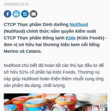
23/09/2024 22:10
DOANH
NGHIỆP
CTCP Thực phẩm Dinh dưỡng
Nutifood
(
Nutifood
) chính thức nắm quyền kiểm soát
CTCP Thực phẩm Đông lạnh
Kido
(
Kido
Foods) -
đơn vị sở hữu hai thương hiệu kem nổi tiếng
BẤT
Merino và Celano.
ĐỘNG
SẢN
Nutifood
cho biết đã hoàn tất các thủ tục đầu tư để
sở hữu 51% cổ phần tại
Kido
Foods. Thương vụ
này giúp
Nutifood
hoàn thiện thêm chuỗi cung ứng
TÀI
sản phẩm đa dạng, chất lượng.
CHÍNH