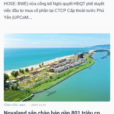
HOSE: BWE) vừa công bố Nghị quyết HĐQT phê duyệt
việc đầu tư mua cổ phần tại CTCP Cấp thoát nước Phú
Yên (UPCoM:...
TĂNG VỐN - M&A
20/07 12:15
Novaland sắp chào bán gần 801 triệu cp,