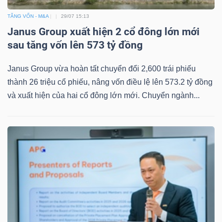
TĂNG VỐN - M&A
29/07 15:13
Janus Group xuất hiện 2 cổ đông lớn mới
sau tăng vốn lên 573 tỷ đồng
Công
Janus Group vừa hoàn tất chuyển đổi 2,600 trái phiếu
cụ
thành 26 triệu cổ phiếu, nâng vốn điều lệ lên 573.2 tỷ đồng
đầu
và xuất hiện của hai cổ đông lớn mới. Chuyển ngành...
tư
Truyền
thông
tài
chính