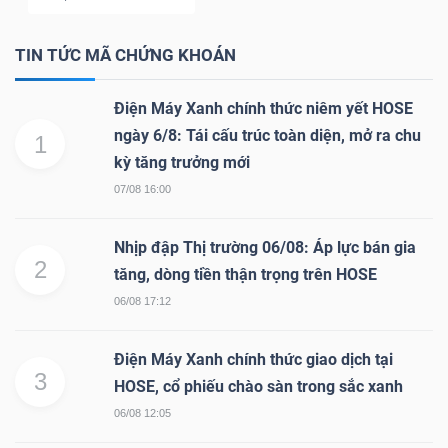
NGUYÊN
VẬT
TIN TỨC MÃ CHỨNG KHOÁN
LIỆU
Điện Máy Xanh chính thức niêm yết HOSE
ngày 6/8: Tái cấu trúc toàn diện, mở ra chu
1
kỳ tăng trưởng mới
07/08 16:00
CÔNG
NGHIỆP
Nhịp đập Thị trường 06/08: Áp lực bán gia
2
tăng, dòng tiền thận trọng trên HOSE
06/08 17:12
TIÊU
Điện Máy Xanh chính thức giao dịch tại
DÙNG
3
HOSE, cổ phiếu chào sàn trong sắc xanh
KHÔNG
06/08 12:05
THIẾT