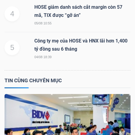
YẾU
HOSE giảm danh sách cắt margin còn 57
4
mã, TIX được “gỡ án”
05/08 10:55
TIÊU
Công ty mẹ của HOSE và HNX lãi hơn 1,400
5
DÙNG
tỷ đồng sau 6 tháng
THIẾT
04/08 18:39
YẾU
TIN CÙNG CHUYÊN MỤC
CHĂM
SÓC
SỨC
KHỎE