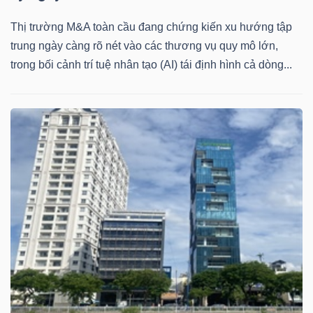
ngữ
(-)
Thị trường M&A toàn cầu đang chứng kiến xu hướng tập
trung ngày càng rõ nét vào các thương vụ quy mô lớn,
trong bối cảnh trí tuệ nhân tạo (AI) tái định hình cả dòng...
Dịch
vụ
(-)
Đào
tạo
Sách
tài
chính