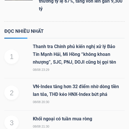
thưởng tỷ lệ 67%, tăng vốn lên gần 9,300
tỷ
ĐỌC NHIỀU NHẤT
Thanh tra Chính phủ kiến nghị xử lý Bảo
Tín Mạnh Hải, Mi Hồng “không khoan
1
nhượng”, SJC, PNJ, DOJI cũng bị gọi tên
08/08 23:29
VN-Index tăng hơn 32 điểm nhờ dòng tiền
2
lan tỏa, THD kéo HNX-Index bứt phá
08/08 20:30
Khối ngoại có tuần mua ròng
3
08/08 21:30