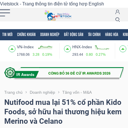
Vietstock - Trang thông tin điện tử tổng hợp
English
TIN MỚI
CHỨNG KHOÁN
DOANH NGHIỆP
BẤT ĐỘNG SẢN
TÀI CHÍNH
HÀNG HÓA
KIN
Tất cả
Tính năng
Ngành
Mã chứng khoán
Lãnh
VN-Index
HNX-Index
Tính
1768.06
3.28
0.19%
293.44
0.80
0.27%
năng
(-)
VIETSTOCK
Trang chủ
Doanh nghiệp
Tăng vốn - M&A
Nutifood mua lại 51% cổ phần Kido
Foods, sở hữu hai thương hiệu kem
CHỨNG
Merino và Celano
KHOÁN