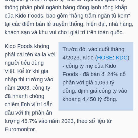
thống phân phối ngành hàng đông lạnh rộng khắp
TÀI
của
Kido
Foods, bao gồm "hàng trăm ngàn tủ kem"
CHÍNH
tại các điểm bán lẻ truyền thống, hiện đại, nhà hàng,
CÁ
khách sạn và khu vui chơi giải trí trên toàn quốc.
NHÂN
Kido
Foods không
Trước đó, vào cuối tháng
phải cái tên xa lạ với
4/2023,
Kido
(
HOSE
:
KDC
)
người tiêu dùng
- công ty mẹ của
Kido
PHÂN
Việt. Kể từ khi gia
Foods - đã bán đi 24% cổ
TÍCH
nhập thị trường vào
phần với giá 1,069 tỷ
năm 2003, công ty
VIETSTOCKFINANCE
đồng, định giá công ty vào
đã nhanh chóng
khoảng 4,450 tỷ đồng.
chiếm lĩnh vị trí dẫn
đầu với thị phần ấn
tượng 46.7% vào năm 2023, theo số liệu từ
VĨ
Euromonitor.
MÔ