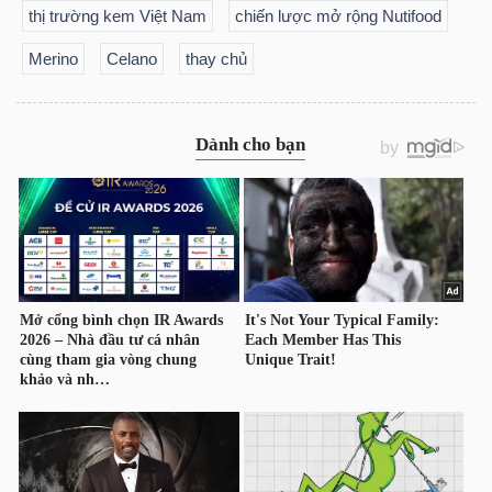
thị trường kem Việt Nam
chiến lược mở rộng Nutifood
Merino
Celano
thay chủ
TRÁI
PHIẾU
CÔNG
CỤ
ĐẦU
TƯ
TRUY
XUẤT
DỮ