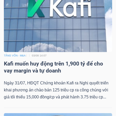
DỊCH
VỤ
TRUYỀN
THÔNG
TIỆN
TĂNG VỐN - M&A
03/08 14:07
ÍCH
Kafi muốn huy động trên 1,900 tỷ để cho
vay margin và tự doanh
Ngày 31/07, HĐQT Chứng khoán Kafi ra Nghị quyết triển
khai phương án chào bán 125 triệu cp ra công chúng với
BẤT
giá tối thiểu 15,000 đồng/cp và phát hành 3.75 triệu cp...
ĐỘNG
SẢN