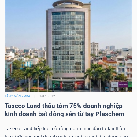
Mã
chứng
khoán
(-)
Tất cả
Cổ phiếu
Chỉ số
Chứng chỉ quỹ
Chứng 
Lãnh
đạo
(-)
Tất cả
Người nội bộ
Người liên quan
Cổ đông lớn
TĂNG VỐN - M&A
31/07 08:12
Taseco Land thâu tóm 75% doanh nghiệp
Tin
kinh doanh bất động sản từ tay Plaschem
tức
(-)
Taseco Land tiếp tục mở rộng danh mục đầu tư khi thâu
tóm 75% vốn một doanh nghiệp kinh doanh bất động sản