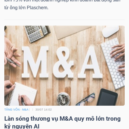
từ ông lớn Plaschem.
Bài
viết
của
tác
giả
(-)
Báo
cáo
phân
tích
(-)
TĂNG VỐN - M&A
30/07 14:02
Làn sóng thương vụ M&A quy mô lớn trong
Thuật
kỷ nguyên AI