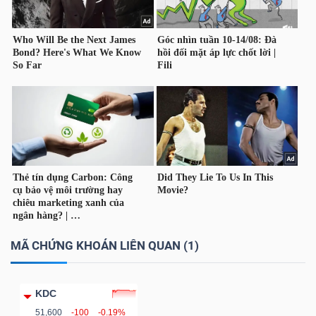
LIỆU
Ngành
(-)
VS-
SECTOR
NĂNG
LƯỢNG
MÃ CHỨNG KHOÁN LIÊN QUAN (1)
KDC
51,600
-100
-0.19%