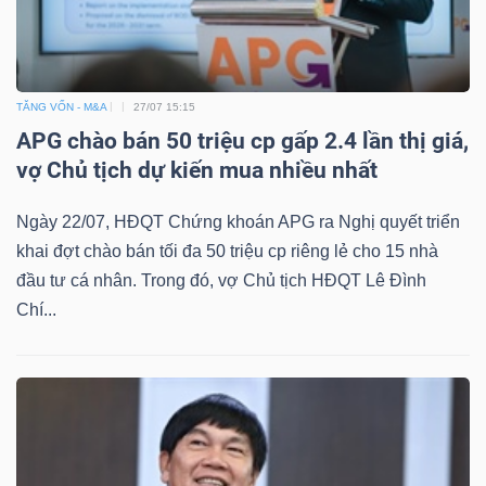
Dữ
TĂNG VỐN - M&A
27/07 15:15
liệu
APG chào bán 50 triệu cp gấp 2.4 lần thị giá,
tài
vợ Chủ tịch dự kiến mua nhiều nhất
chính
Ngày 22/07, HĐQT Chứng khoán APG ra Nghị quyết triển
khai đợt chào bán tối đa 50 triệu cp riêng lẻ cho 15 nhà
đầu tư cá nhân. Trong đó, vợ Chủ tịch HĐQT Lê Đình
Chí...