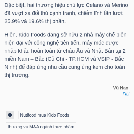
Đặc biệt, hai thương hiệu chủ lực Celano và Merino
đã vượt xa đối thủ cạnh tranh, chiếm lĩnh lần lượt
25.9% và 19.6% thị phần.
NGÀNH
Hiện,
Kido
Foods đang sở hữu 2 nhà máy chế biến
hiện đại với công nghệ tiên tiến, máy móc được
DOANH
nhập khẩu hoàn toàn từ châu Âu và Nhật Bản tại 2
NGHIỆP
miền Nam – Bắc (Củ Chi -
TP.HCM
và VSIP - Bắc
Ninh) để đáp ứng nhu cầu cung ứng kem cho toàn
thị trường.
CỔ
Vũ Hạo
PHIẾU
FILI
Nutifood mua Kido Foods
PHÁI
thương vụ M&A ngành thực phẩm
SINH