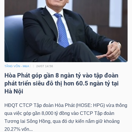
TĂNG VỐN - M&A
24/07 14:56
Hòa Phát góp gần 8 ngàn tỷ vào tập đoàn
phát triển siêu đô thị hơn 60.5 ngàn tỷ tại
Hà Nội
HĐQT CTCP Tập đoàn Hòa Phát (HOSE: HPG) vừa thông
qua việc góp gần 8,000 tỷ đồng vào CTCP Tập đoàn
Tương lai Sông Hồng, qua đó dự kiến nắm giữ khoảng
20.27% vốn...