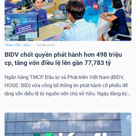
TÀI
CHÍNH
TĂNG VỐN - M&A
07/08 15:12
BIDV chốt quyền phát hành hơn 498 triệu
cp, tăng vốn điều lệ lên gần 77,783 tỷ
CÔNG
Ngân hàng TMCP Đầu tư và Phát triển Việt Nam (BIDV,
NGHỆ
HOSE: BID) vừa công bố thông tin phát hành cổ phiếu để
THÔNG
tăng vốn điều lệ từ nguồn vốn chủ sở hữu. Ngày đăng ký...
TIN