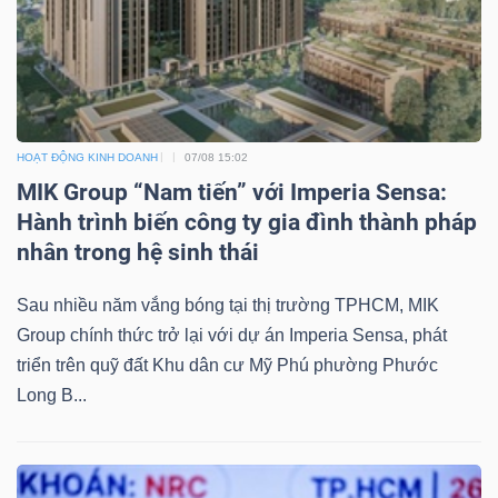
TÀI
CHÍNH
HOẠT ĐỘNG KINH DOANH
07/08 15:02
MIK Group “Nam tiến” với Imperia Sensa:
Hành trình biến công ty gia đình thành pháp
nhân trong hệ sinh thái
CÔNG
NGHỆ
Sau nhiều năm vắng bóng tại thị trường TPHCM, MIK
Group chính thức trở lại với dự án Imperia Sensa, phát
THÔNG
triển trên quỹ đất Khu dân cư Mỹ Phú phường Phước
TIN
Long B...