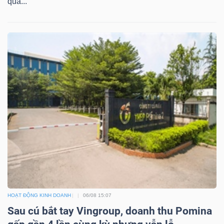
qua...
HOẠT ĐỘNG KINH DOANH
06/08 15:07
Sau cú bắt tay Vingroup, doanh thu Pomina