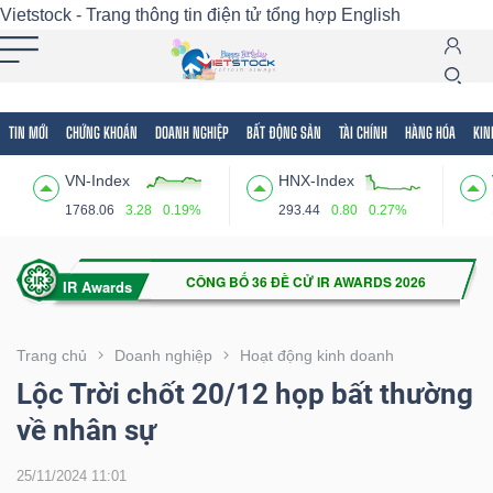
Vietstock - Trang thông tin điện tử tổng hợp
English
TIN MỚI
CHỨNG KHOÁN
DOANH NGHIỆP
BẤT ĐỘNG SẢN
TÀI CHÍNH
HÀNG HÓA
KIN
Tất cả
Tính năng
Ngành
Mã chứng khoán
Lãnh
VN-Index
HNX-Index
Tính
1768.06
3.28
0.19%
293.44
0.80
0.27%
năng
(-)
VIETSTOCK
Trang chủ
Doanh nghiệp
Hoạt động kinh doanh
Lộc Trời chốt 20/12 họp bất thường
về nhân sự
CHỨNG
KHOÁN
25/11/2024 11:01