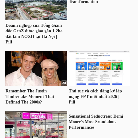
TRÁI
PHIẾU
CÔNG
CỤ
ĐẦU
TƯ
TRUY
XUẤT
DỮ