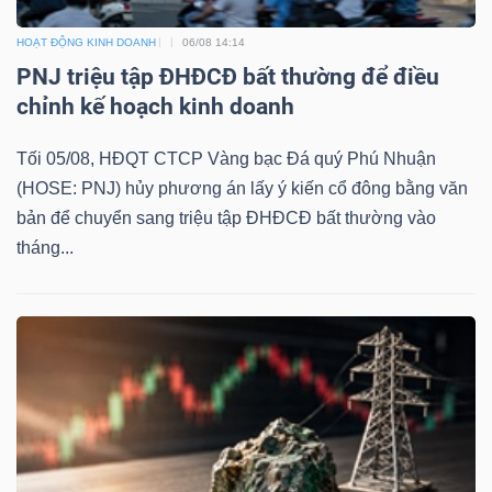
HOẠT ĐỘNG KINH DOANH
06/08 14:14
PNJ triệu tập ĐHĐCĐ bất thường để điều
chỉnh kế hoạch kinh doanh
Tối 05/08, HĐQT CTCP Vàng bạc Đá quý Phú Nhuận
(HOSE: PNJ) hủy phương án lấy ý kiến cổ đông bằng văn
bản để chuyển sang triệu tập ĐHĐCĐ bất thường vào
tháng...