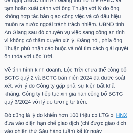
đề nghị UBND tỉnh An Giang thu hồi thẻ APEC và
tạm hoãn xuất cảnh với ông Thuận với lý do ông
TÀI
không hợp tác bàn giao công việc và có dấu hiệu
CHÍNH
muốn ra nước ngoài tránh trách nhiệm. UBND tỉnh
CÁ
An Giang sau đó chuyển vụ việc sang công an tỉnh
NHÂN
vì không có thẩm quyền xử lý. Đáng nói, phía ông
Thuận phủ nhận cáo buộc và nói tìm cách giải quyết
ổn thỏa với Lộc Trời.
PHÂN
Về tình hình kinh doanh, Lộc Trời chưa thể công bố
TÍCH
BCTC quý 2 và BCTC bán niên 2024 đã được soát
VIETSTOCKFINANCE
xét, với lý do Công ty gặp phải sự kiện bất khả
kháng. Công ty tiếp tục xin gia hạn công bố BCTC
quý 3/2024 với lý do tương tự trên.
Đó cũng là lý do khiến hơn 100 triệu cp
LTG
bị
HNX
VĨ
đưa vào diện hạn chế giao dịch (chỉ được giao dịch
MÔ
vào phiên thứ Sáu hàng tuần) kể từ ngày