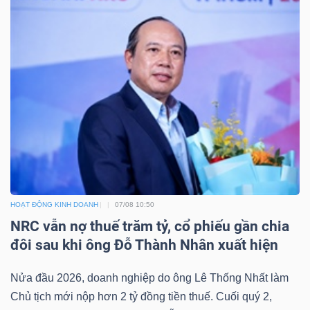
DỊCH
VỤ
TRUYỀN
THÔNG
TIỆN
ÍCH
HOẠT ĐỘNG KINH DOANH
07/08 10:50
NRC vẫn nợ thuế trăm tỷ, cổ phiếu gần chia
đôi sau khi ông Đỗ Thành Nhân xuất hiện
BẤT
ĐỘNG
Nửa đầu 2026, doanh nghiệp do ông Lê Thống Nhất làm
SẢN
Chủ tịch mới nộp hơn 2 tỷ đồng tiền thuế. Cuối quý 2,