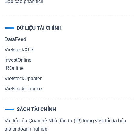
Báo cáo phân tích
DỮ LIỆU TÀI CHÍNH
DataFeed
VietstockXLS
InvestOnline
IROnline
VietstockUpdater
VietstockFinance
SÁCH TÀI CHÍNH
Vai trò của Quan hệ Nhà đầu tư (IR) trong việc tối đa hóa
giá trị doanh nghiệp