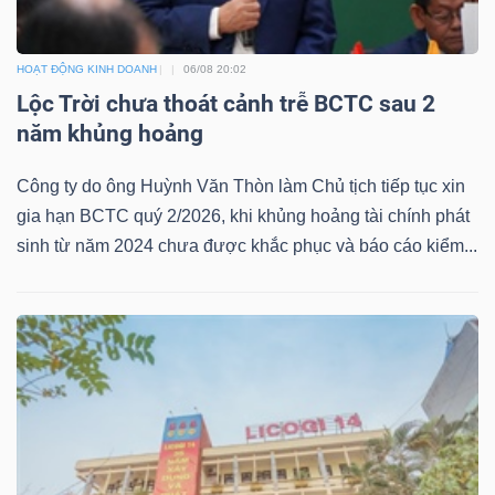
ngữ
(-)
HOẠT ĐỘNG KINH DOANH
06/08 20:02
Lộc Trời chưa thoát cảnh trễ BCTC sau 2
Dịch
năm khủng hoảng
vụ
(-)
Công ty do ông Huỳnh Văn Thòn làm Chủ tịch tiếp tục xin
gia hạn BCTC quý 2/2026, khi khủng hoảng tài chính phát
sinh từ năm 2024 chưa được khắc phục và báo cáo kiểm...
Đào
tạo
Sách
tài
chính