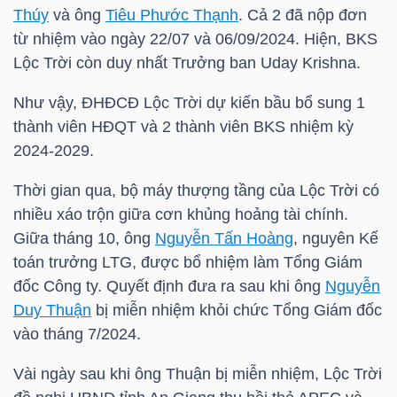
HÀNG
Thúy
và ông
Tiêu Phước Thạnh
. Cả 2 đã nộp đơn
HÓA
từ nhiệm vào ngày 22/07 và 06/09/2024. Hiện, BKS
Lộc Trời còn duy nhất Trưởng ban Uday Krishna.
Như vậy, ĐHĐCĐ Lộc Trời dự kiến bầu bổ sung 1
KINH
thành viên HĐQT và 2 thành viên BKS nhiệm kỳ
TẾ
2024-2029.
Thời gian qua, bộ máy thượng tầng của Lộc Trời có
nhiều xáo trộn giữa cơn khủng hoảng tài chính.
THẾ
Giữa tháng 10, ông
Nguyễn Tấn Hoàng
, nguyên Kế
GIỚI
toán trưởng
LTG
, được bổ nhiệm làm Tổng Giám
đốc Công ty. Quyết định đưa ra sau khi ông
Nguyễn
Duy Thuận
bị miễn nhiệm khỏi chức Tổng Giám đốc
ĐÔNG
vào tháng 7/2024.
DƯƠNG
Vài ngày sau khi ông Thuận bị miễn nhiệm, Lộc Trời