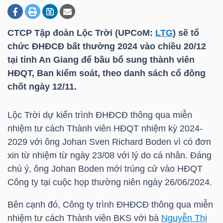
CTCP Tập đoàn Lộc Trời (UPCoM:
LTG
) sẽ tổ
DOANH
chức ĐHĐCĐ bất thường 2024 vào chiều 20/12
NGHIỆP
tại tỉnh An Giang để bầu bổ sung thành viên
HĐQT, Ban kiểm soát, theo danh sách cổ đông
chốt ngày 12/11.
BẤT
ĐỘNG
Lộc Trời dự kiến trình ĐHĐCĐ thông qua miễn
SẢN
nhiệm tư cách Thành viên HĐQT nhiệm kỳ 2024-
2029 với ông Johan Sven Richard Boden vì có đơn
xin từ nhiệm từ ngày 23/08 với lý do cá nhân. Đáng
chú ý, ông Johan Boden mới trúng cử vào HĐQT
TÀI
Công ty tại cuộc họp thường niên ngày 26/06/2024.
CHÍNH
Bên cạnh đó, Công ty trình ĐHĐCĐ thông qua miễn
nhiệm tư cách Thành viên BKS với bà
Nguyễn Thị