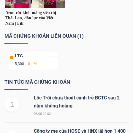
LIỆU
Ngành
(-)
MÃ CHỨNG KHOÁN LIÊN QUAN (1)
VS-
SECTOR
LTG
5,300
0
%
TIN TỨC MÃ CHỨNG KHOÁN
NĂNG
Lộc Trời chưa thoát cảnh trễ BCTC sau 2
LƯỢNG
1
năm khủng hoảng
06/08 20:02
Công ty mẹ của HOSE và HNX lãi hơn 1,400