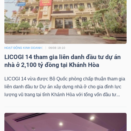
Công
cụ
HOẠT ĐỘNG KINH DOANH
06/08 18:10
đầu
LICOGI 14 tham gia liên danh đầu tư dự án
tư
nhà ở 2,100 tỷ đồng tại Khánh Hòa
LICOGI 14 vừa được Bộ Quốc phòng chấp thuận tham gia
liên danh đầu tư Dự án xây dựng nhà ở cho gia đình lực
lượng vũ trang tại tỉnh Khánh Hòa với tổng vốn đầu tư...
Truyền
thông
tài
chính