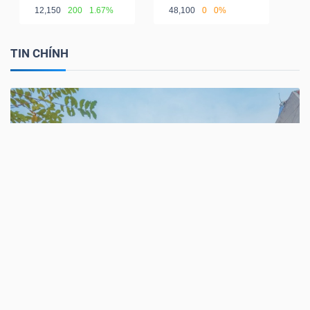
12,150
200
1.67%
48,100
0
0%
TIN CHÍNH