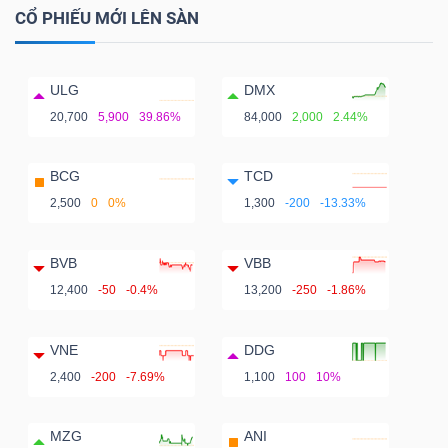
CỔ PHIẾU MỚI LÊN SÀN
ULG
DMX
20,700
5,900
39.86%
84,000
2,000
2.44%
BCG
TCD
2,500
0
0%
1,300
-200
-13.33%
BVB
VBB
12,400
-50
-0.4%
13,200
-250
-1.86%
VNE
DDG
2,400
-200
-7.69%
1,100
100
10%
MZG
ANI