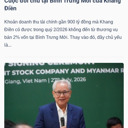
Cuộc đổi chủ tại Bình Trưng Mới của Khang
Điền
Bài
viết
Khoản doanh thu tài chính gần 900 tỷ đồng mà Khang
của
Điền có được trong quý 2/2026 không đến từ thương vụ
tác
bán 2% vốn tại Bình Trưng Mới. Thay vào đó, đây chủ yếu
giả
là...
(-)
Báo
cáo
phân
tích
(-)
Thuật