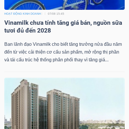
YẾU
HOẠT ĐỘNG KINH DOANH
07/08 15:45
Vinamilk chưa tính tăng giá bán, nguồn sữa
tươi đủ đến 2028
TIÊU
Ban lãnh đạo Vinamilk cho biết tăng trưởng nửa đầu năm
DÙNG
đến từ việc cải thiện cơ cấu sản phẩm, mở rộng thị phần
THIẾT
và tái cấu trúc hệ thống phân phối thay vì tăng giá...
YẾU
CHĂM
SÓC
SỨC
KHỎE