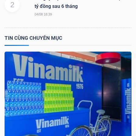
2
NGUYÊN
tỷ đồng sau 6 tháng
VẬT
04/08 18:39
LIỆU
TIN CÙNG CHUYÊN MỤC
CÔNG
NGHIỆP
TIÊU
DÙNG
KHÔNG
THIẾT