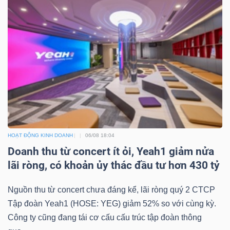
Dữ
liệu
tài
chính
HOẠT ĐỘNG KINH DOANH
06/08 18:04
Doanh thu từ concert ít ỏi, Yeah1 giảm nửa
lãi ròng, có khoản ủy thác đầu tư hơn 430 tỷ
Nguồn thu từ concert chưa đáng kể, lãi ròng quý 2 CTCP
Tập đoàn Yeah1 (HOSE: YEG) giảm 52% so với cùng kỳ.
Công ty cũng đang tái cơ cấu cấu trúc tập đoàn thông