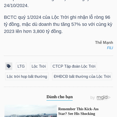
24/10/2024.
BCTC quý 1/2024 của Lộc Trời ghi nhận lỗ ròng 96
NGÀNH
tỷ đồng, mặc dù doanh thu tăng 57% so với cùng kỳ
2023 lên hơn 3,800 tỷ đồng.
Thế Mạnh
DOANH
FILI
NGHIỆP
LTG
Lộc Trời
CTCP Tập đoàn Lộc Trời
CỔ
Lộc trời họp bất thường
ĐHĐCĐ bất thường của Lộc Trời
PHIẾU
PHÁI
SINH