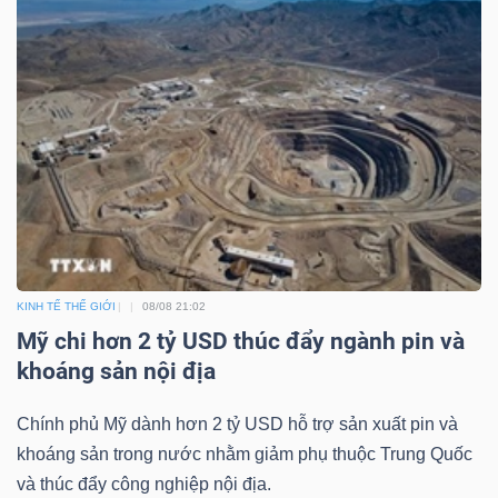
Công
cụ
đầu
tư
KINH TẾ THẾ GIỚI
08/08 21:02
Mỹ chi hơn 2 tỷ USD thúc đẩy ngành pin và
Truyền
khoáng sản nội địa
thông
Chính phủ Mỹ dành hơn 2 tỷ USD hỗ trợ sản xuất pin và
tài
khoáng sản trong nước nhằm giảm phụ thuộc Trung Quốc
chính
và thúc đẩy công nghiệp nội địa.