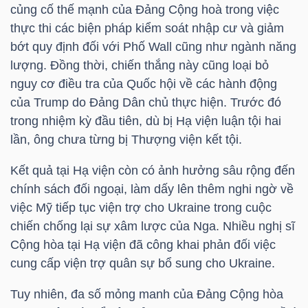
củng cố thế mạnh của Đảng Cộng hoà trong việc
thực thi các biện pháp kiểm soát nhập cư và giảm
bớt quy định đối với Phố Wall cũng như ngành năng
NGÀNH
lượng. Đồng thời, chiến thắng này cũng loại bỏ
nguy cơ điều tra của Quốc hội về các hành động
của Trump do Đảng Dân chủ thực hiện. Trước đó
DOANH
trong nhiệm kỳ đầu tiên, dù bị Hạ viện luận tội hai
NGHIỆP
lần, ông chưa từng bị Thượng viện kết tội.
Kết quả tại Hạ viện còn có ảnh hưởng sâu rộng đến
chính sách đối ngoại, làm dấy lên thêm nghi ngờ về
CỔ
việc Mỹ tiếp tục viện trợ cho Ukraine trong cuộc
PHIẾU
chiến chống lại sự xâm lược của Nga. Nhiều nghị sĩ
Cộng hòa tại Hạ viện đã công khai phản đối việc
cung cấp viện trợ quân sự bổ sung cho Ukraine.
PHÁI
Tuy nhiên, đa số mỏng manh của Đảng Cộng hòa
SINH