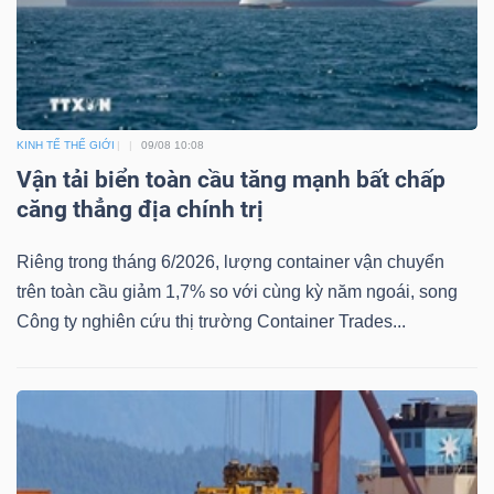
Bài
viết
của
tác
KINH TẾ THẾ GIỚI
09/08 10:08
giả
Vận tải biển toàn cầu tăng mạnh bất chấp
(-)
căng thẳng địa chính trị
Riêng trong tháng 6/2026, lượng container vận chuyển
Báo
trên toàn cầu giảm 1,7% so với cùng kỳ năm ngoái, song
cáo
Công ty nghiên cứu thị trường Container Trades...
phân
tích
(-)
Thuật