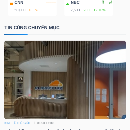
CNN
NBC
50,000
0
%
7,600
200
+2.70%
TIN CÙNG CHUYÊN MỤC
TÀI
CHÍNH
CÔNG
NGHỆ
THÔNG
TIN
KINH TẾ THẾ GIỚI
09/08 17:00