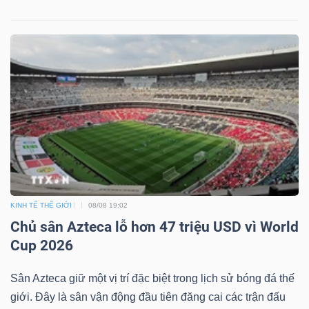
Dữ
liệu
tài
chính
KINH TẾ THẾ GIỚI
08/08 19:02
Chủ sân Azteca lỗ hơn 47 triệu USD vì World
Cup 2026
Sân Azteca giữ một vị trí đặc biệt trong lịch sử bóng đá thế
giới. Đây là sân vận động đầu tiên đăng cai các trận đấu