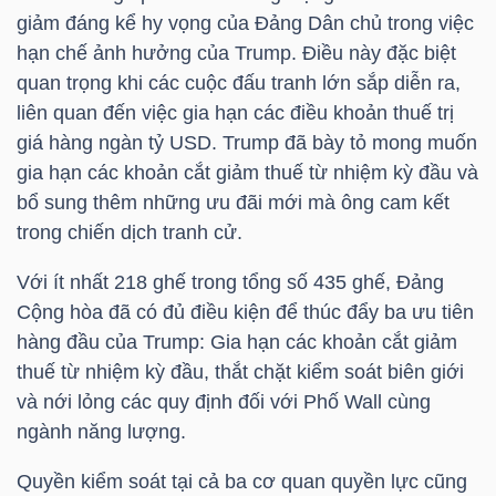
giảm đáng kể hy vọng của Đảng Dân chủ trong việc
hạn chế ảnh hưởng của Trump. Điều này đặc biệt
TÀI
quan trọng khi các cuộc đấu tranh lớn sắp diễn ra,
CHÍNH
liên quan đến việc gia hạn các điều khoản thuế trị
CÁ
giá hàng ngàn
tỷ USD
. Trump đã bày tỏ mong muốn
NHÂN
gia hạn các khoản cắt giảm thuế từ nhiệm kỳ đầu và
bổ sung thêm những ưu đãi mới mà ông cam kết
trong chiến dịch tranh cử.
PHÂN
TÍCH
Với ít nhất 218 ghế trong tổng số 435 ghế, Đảng
Cộng hòa đã có đủ điều kiện để thúc đẩy ba ưu tiên
VIETSTOCKFINANCE
hàng đầu của Trump: Gia hạn các khoản cắt giảm
thuế từ nhiệm kỳ đầu, thắt chặt kiểm soát biên giới
và nới lỏng các quy định đối với Phố Wall cùng
ngành năng lượng.
VĨ
MÔ
Quyền kiểm soát tại cả ba cơ quan quyền lực cũng