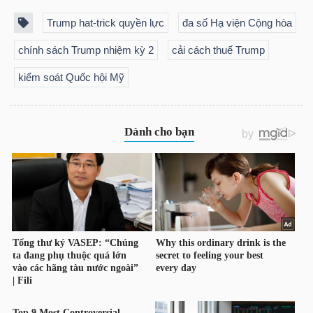
NGUYÊN
Trump hat-trick quyền lực
đa số Hạ viện Cộng hòa
VẬT
chính sách Trump nhiệm kỳ 2
cải cách thuế Trump
LIỆU
kiểm soát Quốc hội Mỹ
CÔNG
NGHIỆP
TIÊU
DÙNG
KHÔNG
THIẾT