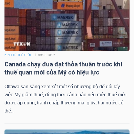
ngữ
(-)
Dịch
vụ
(-)
KINH TẾ THẾ GIỚI
09/08 10:05
Canada chạy đua đạt thỏa thuận trước khi
Đào
thuế quan mới của Mỹ có hiệu lực
tạo
Ottawa sẵn sàng xem xét một số nhượng bộ để đổi lấy
việc Mỹ giảm thuế, đồng thời cảnh báo nếu mức thuế mới
được áp dụng, tranh chấp thương mại giữa hai nước có
thể...
Sách
tài
chính