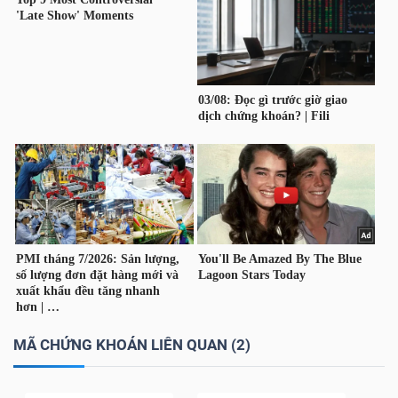
YẾU
TIÊU
DÙNG
THIẾT
YẾU
CHĂM
SÓC
MÃ CHỨNG KHOÁN LIÊN QUAN (2)
SỨC
KHỎE