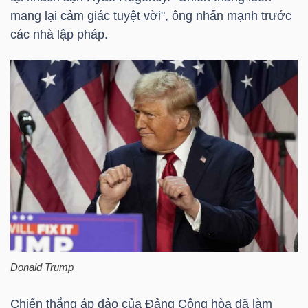
HÀNG
mang lại cảm giác tuyệt vời", ông nhấn mạnh trước
HÓA
các nhà lập pháp.
KINH
TẾ
THẾ
GIỚI
ĐÔNG
Donald Trump
DƯƠNG
Chiến thắng áp đảo của Đảng Cộng hòa đã làm