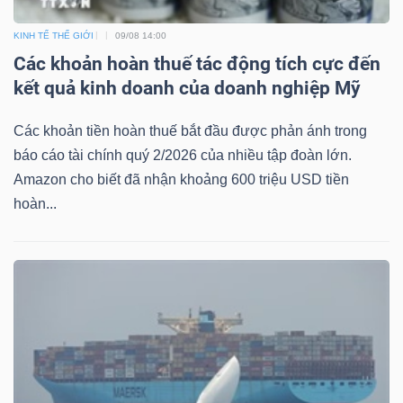
Mã
KINH TẾ THẾ GIỚI
09/08 14:00
chứng
Các khoản hoàn thuế tác động tích cực đến
khoán
kết quả kinh doanh của doanh nghiệp Mỹ
(-)
Các khoản tiền hoàn thuế bắt đầu được phản ánh trong
Tất cả
Cổ phiếu
Chỉ số
Chứng chỉ quỹ
Chứng 
báo cáo tài chính quý 2/2026 của nhiều tập đoàn lớn.
Amazon cho biết đã nhận khoảng 600 triệu USD tiền
Lãnh
hoàn...
đạo
(-)
Tất cả
Người nội bộ
Người liên quan
Cổ đông lớn
Tin
tức
(-)