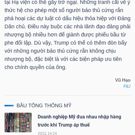
tại Hạ viện có thể gây trở ngại. Những tranh cãi về ý
thức hệ cho phép một số người bảo thủ cứng rắn
phá hoại các dự luật có dấu hiệu thỏa hiệp với Đảng
TRÁI
Dân chủ. Điều này buộc các nhà lãnh đạo đảng phải
PHIẾU
nhượng bộ nhiều hơn để giành được phiếu bầu từ
phe đối lập. Dù vậy, Trump có thể có thêm đòn bẩy
với những người bảo thủ cứng rắn không chịu
nhượng bộ, đặc biệt là với các biện pháp ưu tiên
CÔNG
cho chính quyền của ông.
CỤ
ĐẦU
Vũ Hạo
TƯ
FILI
BẦU TỔNG THỐNG MỸ
TRUY
Doanh nghiệp Mỹ đua nhau nhập hàng
XUẤT
trước khi Trump áp thuế
DỮ
20/11 14:24