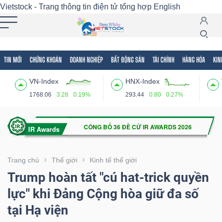
Vietstock - Trang thông tin điện tử tổng hợp
English
TIN MỚI
CHỨNG KHOÁN
DOANH NGHIỆP
BẤT ĐỘNG SẢN
TÀI CHÍNH
HÀNG HÓA
KIN
Tất cả
Tính năng
Ngành
Mã chứng khoán
Lãnh
VN-Index
HNX-Index
Tính
1768.06
3.28
0.19%
293.44
0.80
0.27%
năng
(-)
VIETSTOCK
Trang chủ
Thế giới
Kinh tế thế giới
Trump hoàn tất "cú hat-trick quyền
lực" khi Đảng Cộng hòa giữ đa số
CHỨNG
tại Hạ viện
KHOÁN