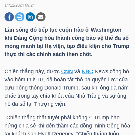
14/11/2024 09:24
DOANH
NGHIỆP
Làn sóng đỏ tiếp tục cuộn trào ở Washington
khi Đảng Cộng hòa thành công bảo vệ thế đa số
mỏng manh tại Hạ viện, tạo điều kiện cho Trump
thực thi các chính sách then chốt.
BẤT
ĐỘNG
Chiến thắng này, được
CNN
và
NBC
News công bố
SẢN
vào hôm thứ Tư, đã hoàn tất "bộ ba quyền lực" của
cựu Tổng thống Donald Trump, sau khi ông đã nắm
chắc trong tay chìa khóa của Nhà Trắng và sự ủng
TÀI
hộ đa số tại Thượng viện.
CHÍNH
"Chiến thắng thật tuyệt phải không?" Trump hào
hứng chia sẻ khi đến thăm các đồng minh Cộng hòa
tại khách sạn Hyatt Regency. "Chiến thắng luôn