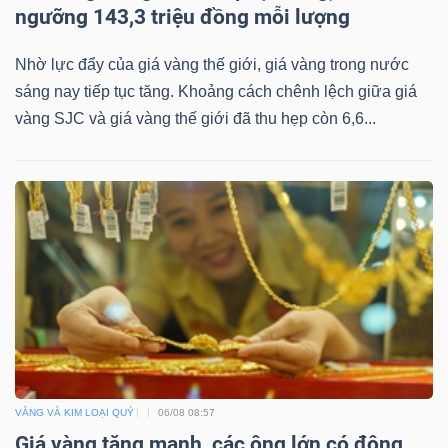
DỊCH
ngưỡng 143,3 triệu đồng mỗi lượng
VỤ
TRUYỀN
Nhờ lực đẩy của giá vàng thế giới, giá vàng trong nước
THÔNG
sáng nay tiếp tục tăng. Khoảng cách chênh lệch giữa giá
vàng SJC và giá vàng thế giới đã thu hẹp còn 6,6...
TIỆN
ÍCH
BẤT
ĐỘNG
VÀNG VÀ KIM LOẠI QUÝ
06/08 08:57
SẢN
Giá vàng tăng mạnh, các ông lớn có động