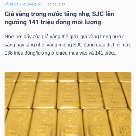
VÀNG VÀ KIM LOẠI QUÝ
05/08 10:27
Giá vàng trong nước tăng nhẹ, SJC lên
ngưỡng 141 triệu đồng mỗi lượng
Công
Nhờ lực đẩy của giá vàng thế giới, giá vàng trong nước
sáng nay tăng nhẹ, vàng miếng SJC đang giao dịch ở mức
cụ
138 triệu đồng/lượng ở chiều mua vào và 141 triệu...
đầu
tư
Truyền
thông
tài
chính