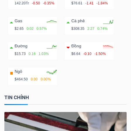
142.20Tr
-0.50
-0.35%
$76.61
-1.41
-1.84%
Gas
Cà phê
$2.65
0.02
0.57%
$308.35
2.27
0.74%
Đường
Đồng
$15.73
0.16
1.03%
$6.64
-0.10
-1.50%
Ngô
$464.50
0.00
0.00%
TIN CHÍNH