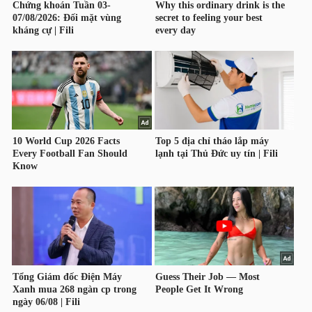
TRÁI
PHIẾU
CÔNG
CỤ
ĐẦU
TƯ
TRUY
XUẤT
DỮ