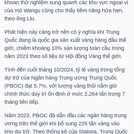
khoan thử nghiệm xung quanh các khu vực ngoại vi
của mỏ Wangu cũng cho thấy tiềm năng hứa hẹn,
TÀI
theo ông Liu.
CHÍNH
CÁ
Phát hiện này càng trở nên có ý nghĩa khi Trung
NHÂN
Quốc đang là quốc gia sản xuất vàng hàng đầu thế
giới, chiếm khoảng 10% sản lượng toàn cầu trong
năm 2023 theo số liệu từ Hội đồng Vàng thế giới.
PHÂN
Tính đến cuối tháng 10/2024, tỷ lệ vàng trong tổng
TÍCH
dự trữ của Ngân hàng Trung ương Trung Quốc
(PBOC) đạt 5.7%, với lượng vàng thỏi nắm giữ
VIETSTOCKFINANCE
chính thức duy trì ổn định ở mức 2,264 tấn trong 7
tháng liên tiếp.
Năm 2023, PBOC đã dẫn đầu các ngân hàng trung
VĨ
ương trên thế giới khi bổ sung 225 tấn vàng vào
MÔ
kho dự trữ. Theo thống kê của Statista, Trung Quốc