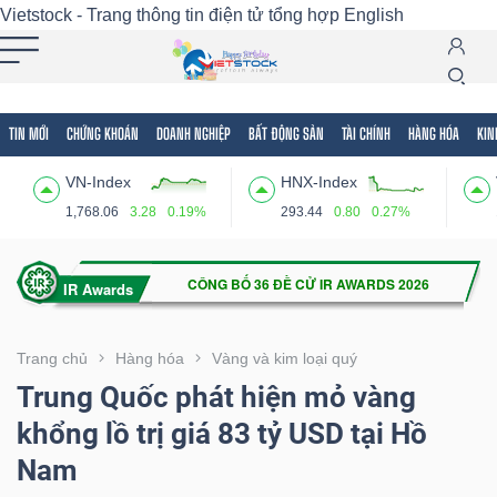
Vietstock - Trang thông tin điện tử tổng hợp
English
TIN MỚI
CHỨNG KHOÁN
DOANH NGHIỆP
BẤT ĐỘNG SẢN
TÀI CHÍNH
HÀNG HÓA
KIN
Tất cả
Tính năng
Ngành
Mã chứng khoán
Lãnh
VN-Index
HNX-Index
Tính
1,768.06
3.28
0.19%
293.44
0.80
0.27%
năng
(-)
VIETSTOCK
Trang chủ
Hàng hóa
Vàng và kim loại quý
Trung Quốc phát hiện mỏ vàng
khổng lồ trị giá 83 tỷ USD tại Hồ
CHỨNG
Nam
KHOÁN