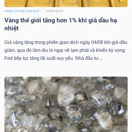
VÀNG VÀ KIM LOẠI QUÝ
05/08 08:25
Vàng thế giới tăng hơn 1% khi giá dầu hạ
Dữ
nhiệt
liệu
Giá vàng tăng trong phiên giao dịch ngày 04/08 khi giá dầu
tài
giảm, qua đó làm dịu lo ngại về lạm phát và khiến kỳ vọng
chính
Fed tiếp tục tăng lãi suất suy yếu. Nhà đầu tư...