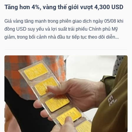
ngữ
Tăng hơn 4%, vàng thế giới vượt 4,300 USD
(-)
Giá vàng tăng mạnh trong phiên giao dịch ngày 05/08 khi
Dịch
đồng USD suy yếu và lợi suất trái phiếu Chính phủ Mỹ
vụ
giảm, trong bối cảnh nhà đầu tư tiếp tục theo dõi diễn...
(-)
Đào
tạo
Sách
tài
chính