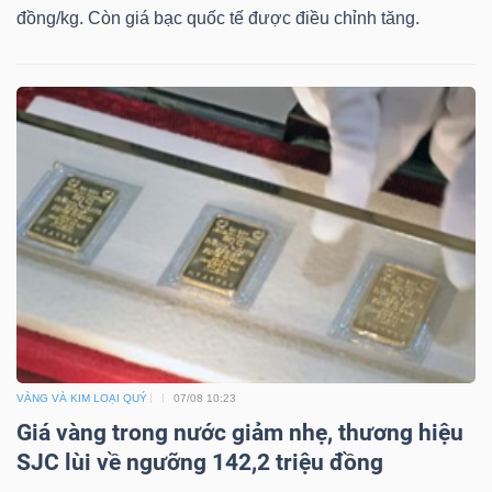
NGUYÊN
đồng/kg. Còn giá bạc quốc tế được điều chỉnh tăng.
VẬT
LIỆU
CÔNG
NGHIỆP
TIÊU
VÀNG VÀ KIM LOẠI QUÝ
07/08 10:23
DÙNG
Giá vàng trong nước giảm nhẹ, thương hiệu
KHÔNG
SJC lùi về ngưỡng 142,2 triệu đồng
THIẾT