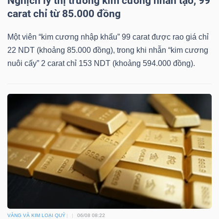
Nghịch lý thị trường kim cương nhân tạo, 99
carat chỉ từ 85.000 đồng
Bài
viết
Một viên “kim cương nhập khẩu” 99 carat được rao giá chỉ
của
22 NDT (khoảng 85.000 đồng), trong khi nhẫn “kim cương
tác
nuôi cấy” 2 carat chỉ 153 NDT (khoảng 594.000 đồng).
giả
(-)
Báo
cáo
phân
tích
(-)
Thuật
VÀNG VÀ KIM LOẠI QUÝ
06/08 08:22