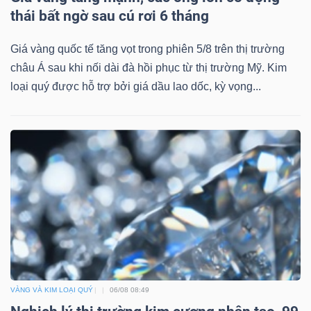
thái bất ngờ sau cú rơi 6 tháng
Mã
chứng
Giá vàng quốc tế tăng vọt trong phiên 5/8 trên thị trường
khoán
châu Á sau khi nối dài đà hồi phục từ thị trường Mỹ. Kim
(-)
loại quý được hỗ trợ bởi giá dầu lao dốc, kỳ vọng...
Tất cả
Cổ phiếu
Chỉ số
Chứng chỉ quỹ
Chứng 
Lãnh
đạo
(-)
Tất cả
Người nội bộ
Người liên quan
Cổ đông lớn
Tin
tức
(-)
VÀNG VÀ KIM LOẠI QUÝ
06/08 08:49