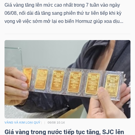
Giá vàng tăng lên mức cao nhất trong 7 tuần vào ngày
06/08, nối dài đà tăng sang phiên thứ tư liên tiếp khi kỳ
vọng về việc sớm mở lại eo biển Hormuz giúp xoa dịu...
TÀI
CHÍNH
CÔNG
NGHỆ
THÔNG
TIN
VÀNG VÀ KIM LOẠI QUÝ
06/08 10:14
Giá vàng trong nước tiếp tục tăng, SJC lên