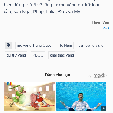
hiện đứng thứ 6 về tổng lượng vàng dự trữ toàn
cầu, sau Nga, Pháp, Italia, Đức và Mỹ.
NGÀNH
Thiên Vân
FILI
DOANH
mỏ vàng Trung Quốc
Hồ Nam
trữ lượng vàng
NGHIỆP
dự trữ vàng
PBOC
khai thác vàng
CỔ
PHIẾU
PHÁI
SINH