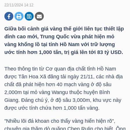
22/11/2024 14:12
DOANH
NGHIỆP
Giữa bối cảnh giá vàng thế giới liên tục thiết lập
đỉnh cao mới, Trung Quốc vừa phát hiện mỏ
vàng khổng lồ tại tỉnh Hồ Nam với trữ lượng
ước tính hơn 1,000 tấn, trị giá lên tới 83
tỷ USD
.
BẤT
ĐỘNG
Theo thông tin từ Cơ quan địa chất tỉnh Hồ Nam
SẢN
được Tân Hoa Xã đăng tải ngày 21/11, các nhà địa
chất đã phát hiện hơn 40 mạch vàng ở độ sâu
2,000m tại mỏ vàng Wangu thuộc huyện Bình
TÀI
Giang. Đáng chú ý, ở độ sâu 3,000m, khu vực này
CHÍNH
được ước tính chứa hơn 1,000 tấn vàng.
"Nhiều lõi đá khoan cho thấy vàng hiển hiện rõ",
chuyên gia thăm dò quặng Chen Rulin cho biết. Ông