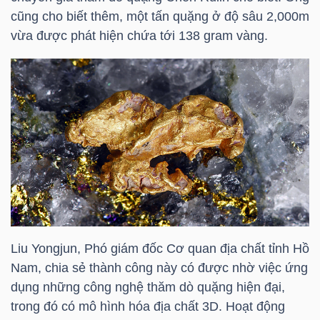
HÀNG
cũng cho biết thêm, một tấn quặng ở độ sâu 2,000m
HÓA
vừa được phát hiện chứa tới 138 gram vàng.
KINH
TẾ
THẾ
GIỚI
Liu Yongjun, Phó giám đốc Cơ quan địa chất tỉnh Hồ
Nam, chia sẻ thành công này có được nhờ việc ứng
ĐÔNG
dụng những công nghệ thăm dò quặng hiện đại,
DƯƠNG
trong đó có mô hình hóa địa chất 3D. Hoạt động