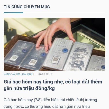
LIỆU
TIN CÙNG CHUYÊN MỤC
Ngành
(-)
VS-
SECTOR
VÀNG VÀ KIM LOẠI QUÝ
07/08 12:19
NĂNG
Giá bạc hôm nay tăng nhẹ, có loại đắt thêm
LƯỢNG
gần nửa triệu đồng/kg
Giá bạc hôm nay (7/8) diễn biến trái chiều ở thị trường
trong nước, có thương hiệu đắt hơn gần nửa triệu