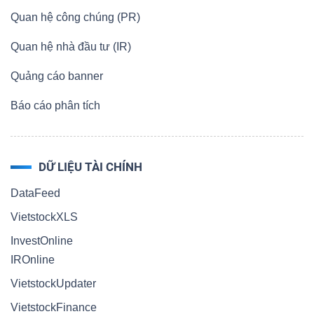
HÀNG
Quan hệ công chúng (PR)
HÓA
Quan hệ nhà đầu tư (IR)
Quảng cáo banner
KINH
Báo cáo phân tích
TẾ
DỮ LIỆU TÀI CHÍNH
THẾ
DataFeed
GIỚI
VietstockXLS
InvestOnline
IROnline
ĐÔNG
DƯƠNG
VietstockUpdater
VietstockFinance