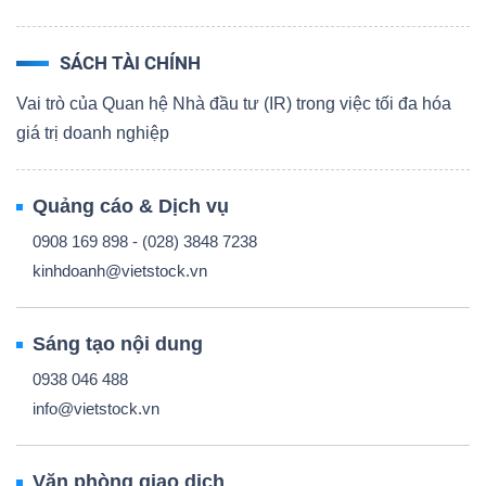
TÀI
SÁCH TÀI CHÍNH
CHÍNH
Vai trò của Quan hệ Nhà đầu tư (IR) trong việc tối đa hóa
CÁ
giá trị doanh nghiệp
NHÂN
Quảng cáo & Dịch vụ
0908 169 898 - (028) 3848 7238
PHÂN
kinhdoanh@vietstock.vn
TÍCH
VIETSTOCKFINANCE
Sáng tạo nội dung
0938 046 488
info@vietstock.vn
VĨ
MÔ
Văn phòng giao dịch