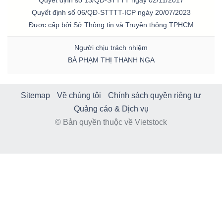
Quyết định số 13/QĐ-STTTT ngày 02/11/2017
LIỆU
Quyết định số 06/QĐ-STTTT-ICP ngày 20/07/2023
Được cấp bởi Sở Thông tin và Truyền thông TPHCM
Ngành
Người chịu trách nhiệm
(-)
BÀ PHẠM THỊ THANH NGA
VS-
SECTOR
Sitemap
Về chúng tôi
Chính sách quyền riêng tư
Quảng cáo & Dịch vụ
© Bản quyền thuộc về Vietstock
NĂNG
LƯỢNG