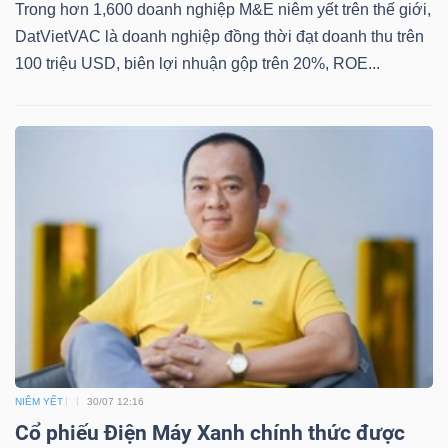
YẾU
Trong hơn 1,600 doanh nghiệp M&E niêm yết trên thế giới,
DatVietVAC là doanh nghiệp đồng thời đạt doanh thu trên
100 triệu USD, biên lợi nhuận gộp trên 20%, ROE...
TIÊU
DÙNG
THIẾT
YẾU
CHĂM
SÓC
SỨC
NIÊM YẾT
30/07 12:16
KHỎE
Cổ phiếu Điện Máy Xanh chính thức được