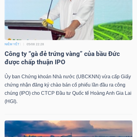
TRÁI
PHIẾU
NIÊM YẾT
05/08 22:28
Công ty “gà đẻ trứng vàng” của bầu Đức
được chấp thuận IPO
CÔNG
CỤ
Ủy ban Chứng khoán Nhà nước (UBCKNN) vừa cấp Giấy
ĐẦU
chứng nhận đăng ký chào bán cổ phiếu lần đầu ra công
TƯ
chúng (IPO) cho CTCP Đầu tư Quốc tế Hoàng Anh Gia Lai
(HGI).
TRUY
XUẤT
DỮ