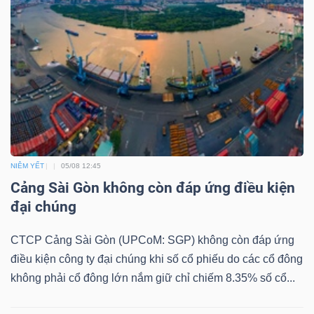
LIỆU
Ngành
(-)
VS-
SECTOR
NIÊM YẾT
05/08 12:45
Cảng Sài Gòn không còn đáp ứng điều kiện
đại chúng
NĂNG
LƯỢNG
CTCP Cảng Sài Gòn (UPCoM: SGP) không còn đáp ứng
điều kiện công ty đại chúng khi số cổ phiếu do các cổ đông
không phải cổ đông lớn nắm giữ chỉ chiếm 8.35% số cổ...