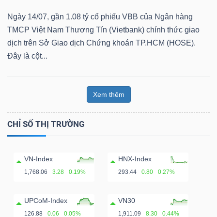
Ngày 14/07, gần 1.08 tỷ cổ phiếu VBB của Ngân hàng
TMCP Việt Nam Thương Tín (Vietbank) chính thức giao
dịch trên Sở Giao dịch Chứng khoán TP.HCM (HOSE).
Dữ
Đây là cột...
liệu
tài
chính
Xem thêm
CHỈ SỐ THỊ TRƯỜNG
VN-Index
HNX-Index
1,768.06
3.28
0.19%
293.44
0.80
0.27%
UPCoM-Index
VN30
126.88
0.06
0.05%
1,911.09
8.30
0.44%