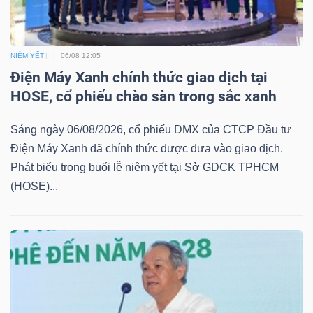
NGÀNH
NIÊM YẾT
06/08 12:05
Điện Máy Xanh chính thức giao dịch tại
HOSE, cổ phiếu chào sàn trong sắc xanh
DOANH
Sáng ngày 06/08/2026, cổ phiếu DMX của CTCP Đầu tư
NGHIỆP
Điện Máy Xanh đã chính thức được đưa vào giao dịch.
Phát biểu trong buổi lễ niêm yết tại Sở GDCK TPHCM
(HOSE)...
CỔ
PHIẾU
PHÁI
SINH