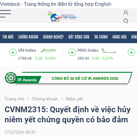
Vietstock - Trang thông tin điện tử tổng hợp
English
TIN MỚI
CHỨNG KHOÁN
DOANH NGHIỆP
BẤT ĐỘNG SẢN
TÀI CHÍNH
HÀNG HÓA
KIN
Tất cả
Tính năng
Ngành
Mã chứng khoán
Lãnh
VN-Index
HNX-Index
Tính
1768.06
3.28
0.19%
293.44
0.80
0.27%
năng
(-)
VIETSTOCK
Trang chủ
Chứng khoán
Niêm yết
CVNM2315: Quyết định về việc hủy
niêm yết chứng quyền có bảo đảm
CHỨNG
KHOÁN
17/12/2024 09:20