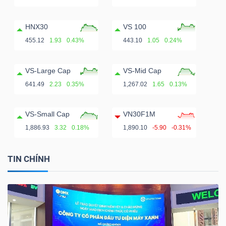
HNX30
VS 100
455.12
1.93
0.43%
443.10
1.05
0.24%
VS-Large Cap
VS-Mid Cap
641.49
2.23
0.35%
1,267.02
1.65
0.13%
VS-Small Cap
VN30F1M
1,886.93
3.32
0.18%
1,890.10
-5.90
-0.31%
TIN CHÍNH