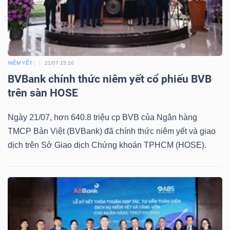
Mã
chứng
khoán
(-)
NIÊM YẾT
21/07 15:10
BVBank chính thức niêm yết cổ phiếu BVB
Tất cả
Cổ phiếu
Chỉ số
Chứng chỉ quỹ
Chứng 
trên sàn HOSE
Lãnh
Ngày 21/07, hơn 640.8 triệu cp BVB của Ngân hàng
đạo
TMCP Bản Việt (BVBank) đã chính thức niêm yết và giao
(-)
dịch trên Sở Giao dịch Chứng khoán TPHCM (HOSE).
Tất cả
Người nội bộ
Người liên quan
Cổ đông lớn
Tin
tức
(-)