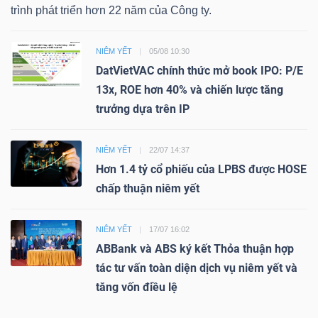
trình phát triển hơn 22 năm của Công ty.
NIÊM YẾT
05/08 10:30
DatVietVAC chính thức mở book IPO: P/E
13x, ROE hơn 40% và chiến lược tăng
trưởng dựa trên IP
NIÊM YẾT
22/07 14:37
Hơn 1.4 tỷ cổ phiếu của LPBS được HOSE
chấp thuận niêm yết
NIÊM YẾT
17/07 16:02
ABBank và ABS ký kết Thỏa thuận hợp
tác tư vấn toàn diện dịch vụ niêm yết và
tăng vốn điều lệ