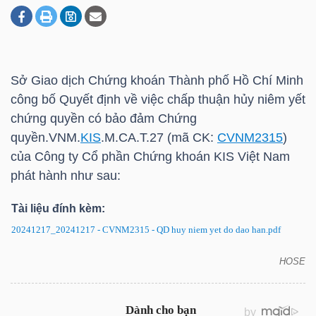
DOANH
NGHIỆP
Sở Giao dịch Chứng khoán Thành phố Hồ Chí Minh
công bố Quyết định về việc chấp thuận hủy niêm yết
chứng quyền có bảo đảm Chứng
BẤT
quyền.VNM.
KIS
.M.CA.T.27 (mã CK:
CVNM2315
)
ĐỘNG
của Công ty Cổ phần Chứng khoán KIS Việt Nam
SẢN
phát hành như sau:
Tài liệu đính kèm:
20241217_20241217 - CVNM2315 - QD huy niem yet do dao han.pdf
TÀI
CHÍNH
HOSE
CVNM2315: Quyết định về việc hủy niêm yết chứng
quyền có bảo đảm