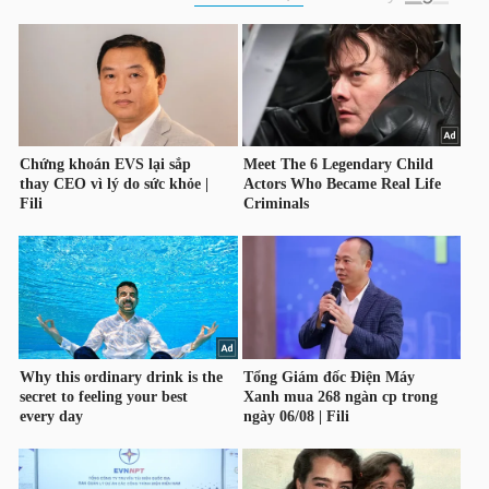
HÀNG
HÓA
KINH
TẾ
THẾ
GIỚI
ĐÔNG
DƯƠNG