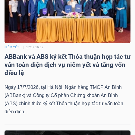
Bài
viết
của
tác
giả
NIÊM YẾT
17/07 16:02
(-)
ABBank và ABS ký kết Thỏa thuận hợp tác tư
vấn toàn diện dịch vụ niêm yết và tăng vốn
điều lệ
Báo
cáo
Ngày 17/7/2026, tại Hà Nội, Ngân hàng TMCP An Bình
phân
(ABBank) và Công ty Cổ phần Chứng khoán An Bình
tích
(ABS) chính thức ký kết Thỏa thuận hợp tác tư vấn toàn
(-)
diện dịch...
Thuật