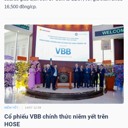
16,500 đồng/cp.
Công
cụ
đầu
tư
Truyền
thông
NIÊM YẾT
14/07 12:59
tài
Cổ phiếu VBB chính thức niêm yết trên
chính
HOSE