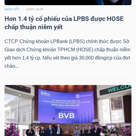
DỊCH
VỤ
NIÊM YẾT
22/07 14:37
Hơn 1.4 tỷ cổ phiếu của LPBS được HOSE
TRUYỀN
chấp thuận niêm yết
THÔNG
CTCP Chứng khoán LPBank (LPBS) chính thức được Sở
Giao dịch Chứng khoán TPHCM (HOSE) chấp thuận niêm
yết hơn 1.4 tỷ cp. Nếu xét theo giá 30,000 đồng/cp của đợt
TIỆN
chào...
ÍCH
BẤT
ĐỘNG
SẢN