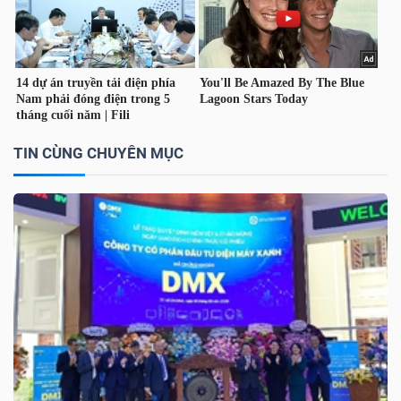
TÀI
CHÍNH
CÁ
NHÂN
TIN CÙNG CHUYÊN MỤC
PHÂN
TÍCH
VIETSTOCKFINANCE
VĨ
MÔ