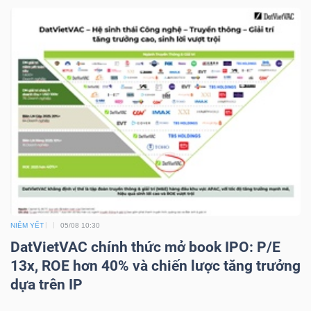
NGUYÊN
VẬT
LIỆU
CÔNG
NGHIỆP
NIÊM YẾT
05/08 10:30
TIÊU
DatVietVAC chính thức mở book IPO: P/E
DÙNG
13x, ROE hơn 40% và chiến lược tăng trưởng
KHÔNG
dựa trên IP
THIẾT