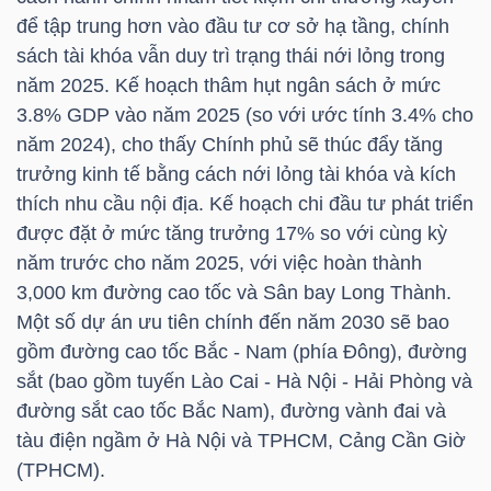
LIỆU
để tập trung hơn vào đầu tư cơ sở hạ tầng, chính
sách tài khóa vẫn duy trì trạng thái nới lỏng trong
Ngành
năm 2025. Kế hoạch thâm hụt ngân sách ở mức
(-)
3.8% GDP vào năm 2025 (so với ước tính 3.4% cho
năm 2024), cho thấy Chính phủ sẽ thúc đẩy tăng
VS-
trưởng kinh tế bằng cách nới lỏng tài khóa và kích
SECTOR
thích nhu cầu nội địa. Kế hoạch chi đầu tư phát triển
được đặt ở mức tăng trưởng 17% so với cùng kỳ
năm trước cho năm 2025, với việc hoàn thành
3,000 km đường cao tốc và Sân bay Long Thành.
Một số dự án ưu tiên chính đến năm 2030 sẽ bao
NĂNG
gồm đường cao tốc Bắc - Nam (phía Đông), đường
LƯỢNG
sắt (bao gồm tuyến Lào Cai - Hà Nội - Hải Phòng và
đường sắt cao tốc Bắc Nam), đường vành đai và
tàu điện ngầm ở Hà Nội và TPHCM, Cảng Cần Giờ
(TPHCM).