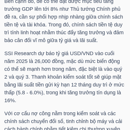
Bên cạnh đó, để có thể đạt được mục tiêu tăng
trưởng GDP lên tới 8% như Thủ tướng Chính phủ
đề ra, cần sự phối hợp nhịp nhàng giữa chính sách
TRÁI
tiền tệ và tài khóa. Trong đó, chính sách tiền tệ duy
PHIẾU
trì tính linh hoạt nhằm thúc đẩy tăng trưởng và đảm
bảo cân đối vĩ mô giữa tỷ giá và lãi suất.
SSI
Research dự báo tỷ
giá USD
/VND vào cuối
CÔNG
năm 2025 là 26,000 đồng, mặc dù mức biến động
CỤ
có thể sẽ mạnh hơn trong năm, đặc biệt là vào quý
ĐẦU
2 và quý 3. Thanh khoản kiểm soát tốt sẽ giúp mặt
TƯ
bằng lãi suất tiền gửi kỳ hạn 12 tháng duy trì ở mức
thấp (5.8 - 6.0%), trong khi tăng trưởng tín dụng là
16%.
TRUY
Với cơ cấu nợ công nằm trong kiểm soát và các
XUẤT
chính sách chuyển đổi số, tinh chỉnh bộ máy và cải
DỮ
cách hành chính nhằm tiết kiệm chi thường xuyên