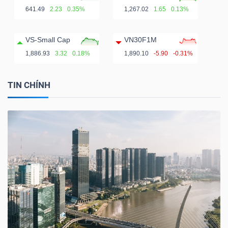
641.49
2.23
0.35%
1,267.02
1.65
0.13%
VS-Small Cap
VN30F1M
1,886.93
3.32
0.18%
1,890.10
-5.90
-0.31%
TIN CHÍNH