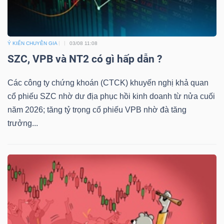
Ý KIẾN CHUYÊN GIA
03/08 11:08
SZC, VPB và NT2 có gì hấp dẫn ?
Các công ty chứng khoán (CTCK) khuyến nghị khả quan
cổ phiếu SZC nhờ dư địa phục hồi kinh doanh từ nửa cuối
năm 2026; tăng tỷ trọng cổ phiếu VPB nhờ đà tăng
trưởng...