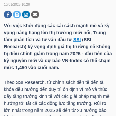
10/01/2025 10:26
DOANH
NGHIỆP
Với việc khởi động các cải cách mạnh mẽ và kỳ
vọng nâng hạng lên thị trường mới nổi, Trung
tâm phân tích và tư vấn đầu tư
SSI
(
SSI
Research) kỳ vọng định giá thị trường sẽ không
BẤT
bị điều chỉnh giảm trong năm 2025 - đầu tiên của
ĐỘNG
kỷ nguyên mới và dự báo
VN-Index
có thể chạm
SẢN
mức 1,450 vào cuối năm.
Theo
SSI
Research, từ chính sách tiền tệ đến tài
TÀI
khóa đều hướng đến duy trì ổn định vĩ mô và thúc
CHÍNH
đẩy tăng trưởng kinh tế với các giải pháp mạnh mẽ
hướng tới tất cả các động lực tăng trưởng. Rủi ro
lớn nhất trong năm 2025 sẽ đến từ xu hướng bảo