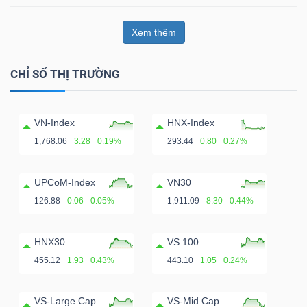
Xem thêm
CHỈ SỐ THỊ TRƯỜNG
VN-Index
HNX-Index
1,768.06
3.28
0.19%
293.44
0.80
0.27%
UPCoM-Index
VN30
126.88
0.06
0.05%
1,911.09
8.30
0.44%
HNX30
VS 100
455.12
1.93
0.43%
443.10
1.05
0.24%
VS-Large Cap
VS-Mid Cap