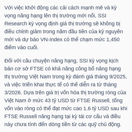
NGUYÊN
Với việc khởi động các cải cách mạnh mẽ và kỳ
VẬT
vọng nâng hạng lên thị trường mới nổi,
SSI
LIỆU
Research kỳ vọng định giá thị trường sẽ không bị
điều chỉnh giảm trong năm đầu tiên của kỷ nguyên
mới và dự báo
VN-Index
có thể chạm mức 1,450
điểm vào cuối.
CÔNG
Đối với câu chuyện nâng hạng,
SSI
kỳ vọng kịch
NGHIỆP
bản cơ sở FTSE có khả năng công bố nâng hạng
thị trường Việt Nam trong kỳ đánh giá tháng 9/2025,
và việc triển khai thực tế có thể diễn ra từ tháng
3/2026. Dựa trên giá trị vốn hóa thị trường ròng của
Việt Nam ở mức 43
tỷ USD
từ FTSE Russell, tổng
TIÊU
vốn vào ròng có thể đạt mức cao 1.6
tỷ USD
sau khi
DÙNG
FTSE Russell nâng hạng tại kỳ tái cơ cấu và điều
KHÔNG
này chưa tính đến dòng tiền từ các quỹ chủ động.
THIẾT