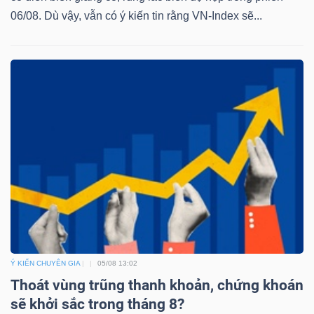
06/08. Dù vậy, vẫn có ý kiến tin rằng VN-Index sẽ...
Dữ
liệu
tài
chính
Ý KIẾN CHUYÊN GIA
05/08 13:02
Thoát vùng trũng thanh khoản, chứng khoán
sẽ khởi sắc trong tháng 8?