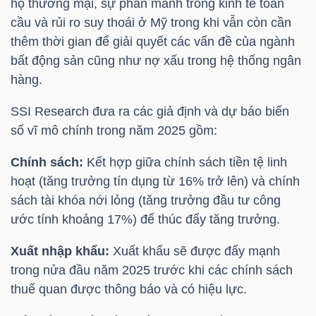
hộ thương mại, sự phân mảnh trong kinh tế toàn
HÀNG
cầu và rủi ro suy thoái ở Mỹ trong khi vẫn còn cần
HÓA
thêm thời gian để giải quyết các vấn đề của ngành
bất động sản cũng như nợ xấu trong hệ thống ngân
hàng.
KINH
SSI
Research đưa ra các giả định và dự báo biến
TẾ
số vĩ mô chính trong năm 2025 gồm:
Chính sách:
Kết hợp giữa chính sách tiền tệ linh
THẾ
hoạt (tăng trưởng tín dụng từ 16% trở lên) và chính
GIỚI
sách tài khóa nới lỏng (tăng trưởng đầu tư công
ước tính khoảng 17%) để thúc đẩy tăng trưởng.
Xuất nhập khẩu:
Xuất khẩu sẽ được đẩy mạnh
ĐÔNG
trong nửa đầu năm 2025 trước khi các chính sách
DƯƠNG
thuế quan được thông báo và có hiệu lực.