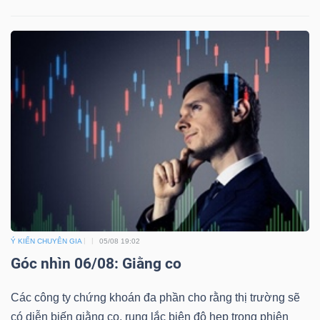
Công
cụ
đầu
tư
Truyền
Ý KIẾN CHUYÊN GIA
05/08 19:02
thông
Góc nhìn 06/08: Giằng co
tài
chính
Các công ty chứng khoán đa phần cho rằng thị trường sẽ
có diễn biến giằng co, rung lắc biên độ hẹp trong phiên