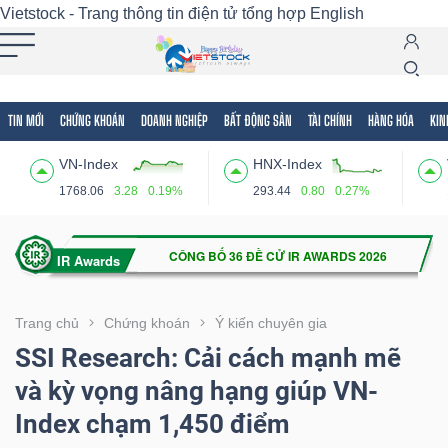
Vietstock - Trang thông tin điện tử tổng hợp
English
TIN MỚI
CHỨNG KHOÁN
DOANH NGHIỆP
BẤT ĐỘNG SẢN
TÀI CHÍNH
HÀNG HÓA
KIN
Tất cả
Tính năng
Ngành
Mã chứng khoán
Lãnh
VN-Index
HNX-Index
Tính
1768.06
3.28
0.19%
293.44
0.80
0.27%
năng
(-)
VIETSTOCK
Trang chủ
Chứng khoán
Ý kiến chuyên gia
SSI Research: Cải cách mạnh mẽ
và kỳ vọng nâng hạng giúp VN-
CHỨNG
Index chạm 1,450 điểm
KHOÁN