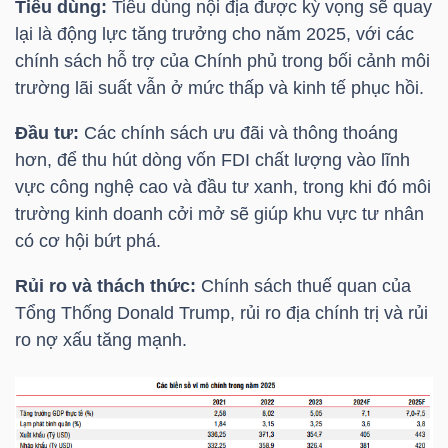
Tiêu dùng:
Tiêu dùng nội địa được kỳ vọng sẽ quay
lại là động lực tăng trưởng cho năm 2025, với các
TÀI
chính sách hỗ trợ của Chính phủ trong bối cảnh môi
CHÍNH
trường lãi suất vẫn ở mức thấp và kinh tế phục hồi.
CÁ
NHÂN
Đầu tư:
Các chính sách ưu đãi và thông thoáng
hơn, để thu hút dòng vốn FDI chất lượng vào lĩnh
vực công nghệ cao và đầu tư xanh, trong khi đó môi
trường kinh doanh cởi mở sẽ giúp khu vực tư nhân
PHÂN
có cơ hội bứt phá.
TÍCH
Rủi ro và thách thức:
Chính sách thuế quan của
VIETSTOCKFINANCE
Tổng Thống Donald Trump, rủi ro địa chính trị và rủi
ro nợ xấu tăng mạnh.
VĨ
MÔ