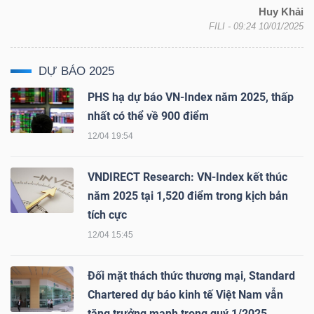
YẾU
Huy Khải
FILI
- 09:24 10/01/2025
DỰ BÁO 2025
TIÊU
PHS hạ dự báo VN-Index năm 2025, thấp
DÙNG
nhất có thể về 900 điểm
THIẾT
12/04 19:54
YẾU
VNDIRECT Research: VN-Index kết thúc
năm 2025 tại 1,520 điểm trong kịch bản
tích cực
12/04 15:45
CHĂM
SÓC
Đối mặt thách thức thương mại, Standard
SỨC
Chartered dự báo kinh tế Việt Nam vẫn
KHỎE
tăng trưởng mạnh trong quý 1/2025