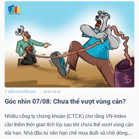
ngữ
(-)
Dịch
vụ
(-)
Đào
tạo
Ý KIẾN CHUYÊN GIA
06/08 19:29
Góc nhìn 07/08: Chưa thể vượt vùng cản?
Nhiều công ty chứng khoán (CTCK) cho rằng VN-Index
Sách
cần thêm thời gian tích lũy sau khi chưa thể vượt vùng cản
tài
dài hạn. Nhà đầu tư nên hạn chế mua đuổi và chờ dòng...
chính