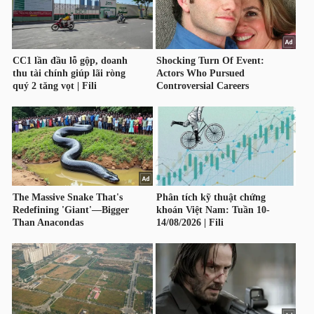
DỊCH
VỤ
TRUYỀN
THÔNG
TIỆN
ÍCH
BẤT
ĐỘNG
SẢN