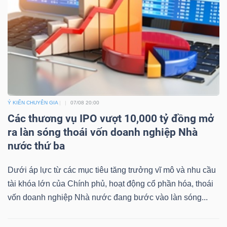
Bài
viết
của
tác
giả
(-)
Ý KIẾN CHUYÊN GIA
07/08 20:00
Các thương vụ IPO vượt 10,000 tỷ đồng mở
Báo
ra làn sóng thoái vốn doanh nghiệp Nhà
cáo
nước thứ ba
phân
tích
Dưới áp lực từ các mục tiêu tăng trưởng vĩ mô và nhu cầu
(-)
tài khóa lớn của Chính phủ, hoạt động cổ phần hóa, thoái
vốn doanh nghiệp Nhà nước đang bước vào làn sóng...
Thuật