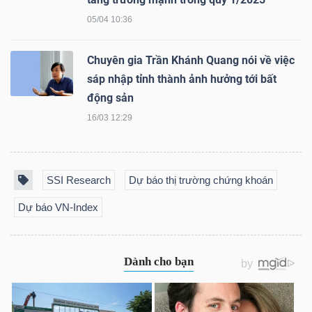
05/04 10:36
Chuyên gia Trần Khánh Quang nói về việc
TÀI
sáp nhập tỉnh thành ảnh hưởng tới bất
CHÍNH
động sản
16/03 12:29
CÔNG
SSI Research
Dự báo thị trường chứng khoán
NGHỆ
Dự báo VN-Index
THÔNG
TIN