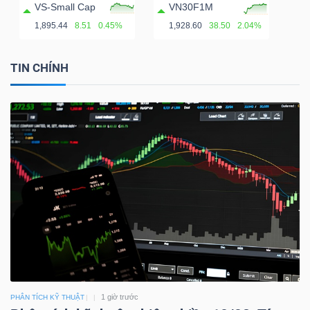
VS-Small Cap
VN30F1M
1,895.44
8.51
0.45%
1,928.60
38.50
2.04%
TIN CHÍNH
1 giờ trước
PHÂN TÍCH KỸ THUẬT