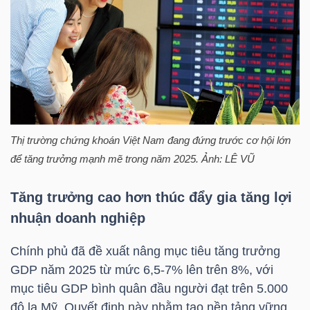
HÀNG
HÓA
KINH
TẾ
Thị trường chứng khoán Việt Nam đang đứng trước cơ hội lớn
để tăng trưởng mạnh mẽ trong năm 2025. Ảnh: LÊ VŨ
THẾ
GIỚI
Tăng trưởng cao hơn thúc đẩy gia tăng lợi
nhuận doanh nghiệp
Chính phủ đã đề xuất nâng mục tiêu tăng trưởng
ĐÔNG
GDP năm 2025 từ mức 6,5-7% lên trên 8%, với
DƯƠNG
mục tiêu GDP bình quân đầu người đạt trên 5.000
đô la Mỹ. Quyết định này nhằm tạo nền tảng vững