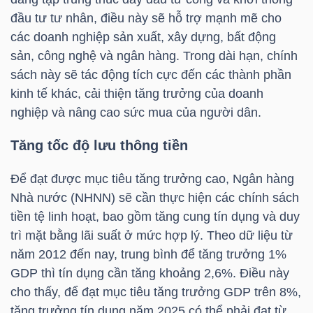
đầu tư tư nhân, điều này sẽ hỗ trợ mạnh mẽ cho
các doanh nghiệp sản xuất, xây dựng, bất động
sản, công nghệ và ngân hàng. Trong dài hạn, chính
TRÁI
sách này sẽ tác động tích cực đến các thành phần
PHIẾU
kinh tế khác, cải thiện tăng trưởng của doanh
nghiệp và nâng cao sức mua của người dân.
CÔNG
Tăng tốc độ lưu thông tiền
CỤ
Để đạt được mục tiêu tăng trưởng cao, Ngân hàng
ĐẦU
Nhà nước (NHNN) sẽ cần thực hiện các chính sách
TƯ
tiền tệ linh hoạt, bao gồm tăng cung tín dụng và duy
trì mặt bằng lãi suất ở mức hợp lý. Theo dữ liệu từ
năm 2012 đến nay, trung bình để tăng trưởng 1%
TRUY
GDP thì tín dụng cần tăng khoảng 2,6%. Điều này
XUẤT
cho thấy, để đạt mục tiêu tăng trưởng GDP trên 8%,
DỮ
tăng trưởng tín dụng năm 2025 có thể phải đạt từ