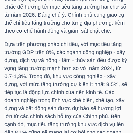
chắc để hướng tới mục tiêu tăng trưởng hai chữ số
TÀI
từ năm 2026. Đáng chú ý, Chính phủ cũng giao cụ
thể chỉ tiêu tăng trưởng cho từng địa phương, kèm
CHÍNH
theo cơ chế hành động và giám sát chặt chẽ.
CÁ
NHÂN
Dựa trên phương pháp chi tiêu, với mục tiêu tăng
trưởng GDP trên 8%, các ngành công nghiệp - xây
dựng, dịch vụ và nông - lâm - thủy sản đều được kỳ
PHÂN
vọng tăng trưởng mạnh hơn so với năm 2024, từ
TÍCH
0,7-1,3%. Trong đó, khu vực công nghiệp - xây
dựng, với mức tăng trưởng dự kiến ít nhất 9,5%, sẽ
VIETSTOCKFINANCE
tiếp tục là động lực chính của nền kinh tế. Các
doanh nghiệp trong lĩnh vực chế biến, chế tạo, xây
dựng và bất động sản được dự báo sẽ hưởng lợi
lớn từ các chính sách hỗ trợ của Chính phủ. Bên
VĨ
cạnh đó, mục tiêu tăng trưởng khu vực dịch vụ lên
MÔ
đến 8,1% cũng sẽ mang lại cơ hội cho các doanh