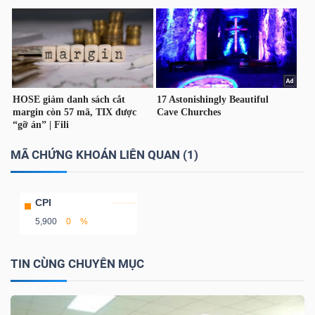
Bài
viết
của
tác
giả
(-)
MÃ CHỨNG KHOÁN LIÊN QUAN (1)
Báo
cáo
CPI
phân
5,900
0
%
tích
(-)
TIN CÙNG CHUYÊN MỤC
Thuật