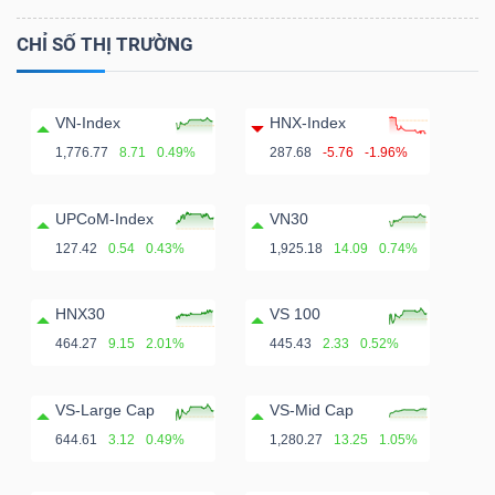
CHỈ SỐ THỊ TRƯỜNG
VN-Index
HNX-Index
1,776.77
8.71
0.49%
287.68
-5.76
-1.96%
UPCoM-Index
VN30
127.42
0.54
0.43%
1,925.18
14.09
0.74%
HNX30
VS 100
464.27
9.15
2.01%
445.43
2.33
0.52%
VS-Large Cap
VS-Mid Cap
644.61
3.12
0.49%
1,280.27
13.25
1.05%