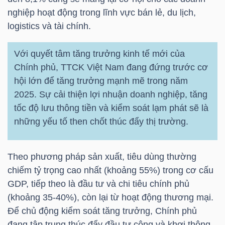
nghiệp hoạt động trong lĩnh vực bán lẻ, du lịch,
logistics và tài chính.
NGÀNH
Với quyết tâm tăng trưởng kinh tế mới của
Chính phủ, TTCK Việt Nam đang đứng trước cơ
hội lớn để tăng trưởng mạnh mẽ trong năm
DOANH
2025. Sự cải thiện lợi nhuận doanh nghiệp, tăng
NGHIỆP
tốc độ lưu thông tiền và kiểm soát lạm phát sẽ là
những yếu tố then chốt thúc đẩy thị trường.
CỔ
Theo phương pháp sản xuất, tiêu dùng thường
PHIẾU
chiếm tỷ trọng cao nhất (khoảng 55%) trong cơ cấu
GDP, tiếp theo là đầu tư và chi tiêu chính phủ
(khoảng 35-40%), còn lại từ hoạt động thương mại.
PHÁI
Để chủ động kiểm soát tăng trưởng, Chính phủ
SINH
đang tập trung thúc đẩy đầu tư công và khơi thông