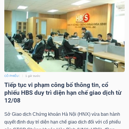
ngữ
(-)
Dịch
vụ
(-)
Đào
tạo
CỔ PHIẾU
1 giờ trước
Tiếp tục vi phạm công bố thông tin, cổ
phiếu HBS duy trì diện hạn chế giao dịch từ
12/08
Sách
Sở Giao dịch Chứng khoán Hà Nội (HNX) vừa ban hành
tài
quyết định duy trì diện hạn chế giao dịch đối với cổ phiếu
chính