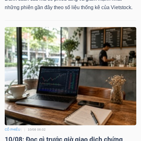
những phiên gần đây theo số liệu thống kê của Vietstock.
Dữ
liệu
tài
chính
CỔ PHIẾU
10/08 06:02
10/08: Đọc gì trước giờ giao dịch chứng