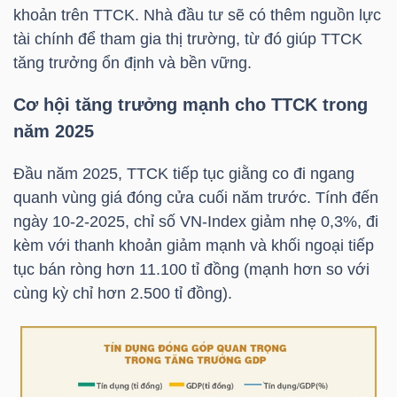
khoản trên TTCK. Nhà đầu tư sẽ có thêm nguồn lực
NGUYÊN
tài chính để tham gia thị trường, từ đó giúp TTCK
VẬT
tăng trưởng ổn định và bền vững.
LIỆU
Cơ hội tăng trưởng mạnh cho TTCK trong
năm 2025
CÔNG
Đầu năm 2025, TTCK tiếp tục giằng co đi ngang
quanh vùng giá đóng cửa cuối năm trước. Tính đến
NGHIỆP
ngày 10-2-2025, chỉ số
VN-Index
giảm nhẹ 0,3%, đi
kèm với thanh khoản giảm mạnh và khối ngoại tiếp
tục bán ròng hơn 11.100 tỉ đồng (mạnh hơn so với
cùng kỳ chỉ hơn 2.500 tỉ đồng).
TIÊU
DÙNG
KHÔNG
THIẾT