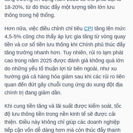
LIỆU
18-20%, từ đó thúc đẩy một lượng tiền lớn lưu
thông trong hệ thống.
Ngành
Hơn nữa, việc điều chỉnh chỉ tiêu
CPI
tăng lên mức
(-)
4,5-5% cũng cho thấy áp lực gia tăng từ vòng quay
VS-
tiền và cơ số tiền lưu thông khi Chính phủ thúc đẩy
SECTOR
tăng trưởng nhanh hơn. Tuy nhiên, rủi ro lạm phát
cao trong năm 2025 được đánh giá không quá lớn
do những yếu tố thuận lợi từ bên ngoài, như xu
hướng giá cả hàng hóa giảm sau khi các rủi ro liên
quan đến đứt gãy chuỗi cung ứng do xung đột địa
chính trị đang giảm dần.
NĂNG
LƯỢNG
Khi cung tiền tăng và lãi suất được kiểm soát, tốc
độ lưu thông tiền trong nền kinh tế sẽ được cải
thiện. Điều này không chỉ giúp các doanh nghiệp
tiếp cận vốn dễ dàng hơn mà còn thúc đẩy thanh