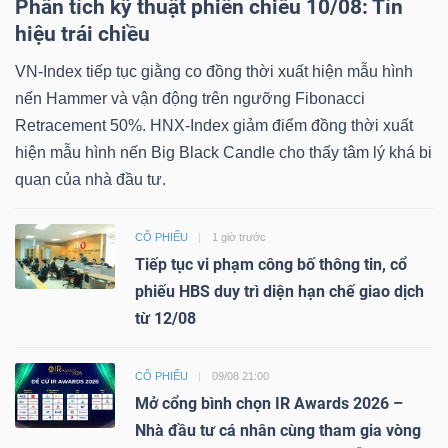
Phân tích kỹ thuật phiên chiều 10/08: Tín
hiệu trái chiều
VN-Index tiếp tục giằng co đồng thời xuất hiện mẫu hình
nến Hammer và vận động trên ngưỡng Fibonacci
Retracement 50%. HNX-Index giảm điểm đồng thời xuất
hiện mẫu hình nến Big Black Candle cho thấy tâm lý khá bi
quan của nhà đầu tư.
CỔ PHIẾU
1 giờ trước
Tiếp tục vi phạm công bố thông tin, cổ
phiếu HBS duy trì diện hạn chế giao dịch
từ 12/08
CỔ PHIẾU
09/08 21:00
Mở cổng bình chọn IR Awards 2026 –
Nhà đầu tư cá nhân cùng tham gia vòng