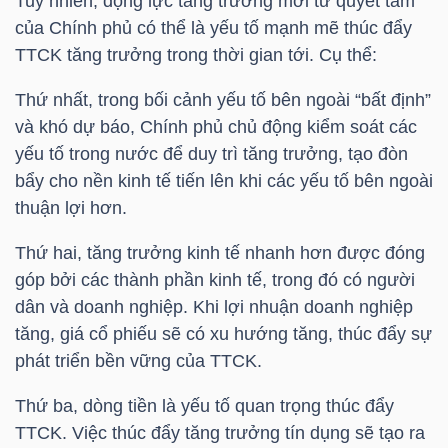
Tuy nhiên, động lực tăng trưởng mới từ quyết tâm
của Chính phủ có thể là yếu tố mạnh mẽ thúc đẩy
TTCK tăng trưởng trong thời gian tới. Cụ thể:
TÀI
Thứ nhất, trong bối cảnh yếu tố bên ngoài “bất định”
CHÍNH
và khó dự báo, Chính phủ chủ động kiểm soát các
yếu tố trong nước để duy trì tăng trưởng, tạo đòn
bẩy cho nền kinh tế tiến lên khi các yếu tố bên ngoài
thuận lợi hơn.
CÔNG
Thứ hai, tăng trưởng kinh tế nhanh hơn được đóng
NGHỆ
góp bởi các thành phần kinh tế, trong đó có người
THÔNG
dân và doanh nghiệp. Khi lợi nhuận doanh nghiệp
TIN
tăng, giá cổ phiếu sẽ có xu hướng tăng, thúc đẩy sự
phát triển bền vững của TTCK.
Thứ ba, dòng tiền là yếu tố quan trọng thúc đẩy
TTCK. Việc thúc đẩy tăng trưởng tín dụng sẽ tạo ra