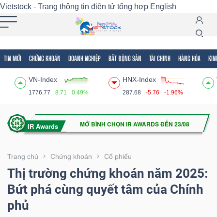
Vietstock - Trang thông tin điện tử tổng hợp
English
TIN MỚI
CHỨNG KHOÁN
DOANH NGHIỆP
BẤT ĐỘNG SẢN
TÀI CHÍNH
HÀNG HÓA
KIN
Tất cả
Tính năng
Ngành
Mã chứng khoán
Lãnh
VN-Index
HNX-Index
Tính
1776.77
8.71
0.49%
287.68
-5.76
-1.96%
năng
(-)
VIETSTOCK
Trang chủ
Chứng khoán
Cổ phiếu
Thị trường chứng khoán năm 2025:
Bứt phá cùng quyết tâm của Chính
CHỨNG
phủ
KHOÁN