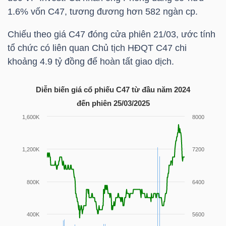
HÀNG
1.6% vốn
C47
, tương đương hơn 582 ngàn cp.
HÓA
Chiếu theo giá
C47
đóng cửa phiên 21/03, ước tính
tổ chức có liên quan Chủ tịch HĐQT
C47
chi
khoảng 4.9 tỷ đồng để hoàn tất giao dịch.
KINH
TẾ
Diễn biến giá cổ phiếu C47 từ đầu năm 2024
đến phiên 25/03/2025
THẾ
GIỚI
ĐÔNG
DƯƠNG