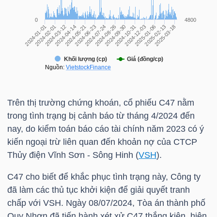
TÀI
CHÍNH
CÁ
NHÂN
Trên thị trường chứng khoán, cổ phiếu
C47
nằm
PHÂN
trong tình trạng bị cảnh báo từ tháng 4/2024 đến
TÍCH
nay, do kiểm toán báo cáo tài chính năm 2023 có ý
VIETSTOCKFINANCE
kiến ngoại trừ liên quan đến khoản nợ của CTCP
Thủy điện Vĩnh Sơn - Sông Hinh (
VSH
).
C47
cho biết để khắc phục tình trạng này, Công ty
đã làm các thủ tục khởi kiện để giải quyết tranh
VĨ
chấp với
VSH
. Ngày 08/07/2024, Tòa án thành phố
MÔ
Quy Nhơn đã tiến hành xét xử
C47
thắng kiện, hiện