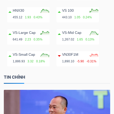
HNX30
VS 100
455.12
1.93
0.43%
443.10
1.05
0.24%
VS-Large Cap
VS-Mid Cap
641.49
2.23
0.35%
1,267.02
1.65
0.13%
VS-Small Cap
VN30F1M
1,886.93
3.32
0.18%
1,890.10
-5.90
-0.31%
TIN CHÍNH