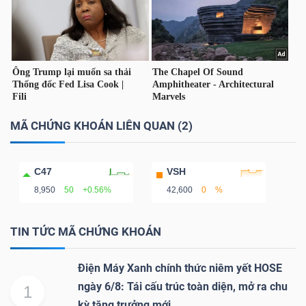
YẾU
TIÊU
DÙNG
MÃ CHỨNG KHOÁN LIÊN QUAN (2)
THIẾT
YẾU
C47
VSH
8,950
50
+0.56%
42,600
0
%
TIN TỨC MÃ CHỨNG KHOÁN
CHĂM
SÓC
Điện Máy Xanh chính thức niêm yết HOSE
SỨC
ngày 6/8: Tái cấu trúc toàn diện, mở ra chu
KHỎE
1
kỳ tăng trưởng mới