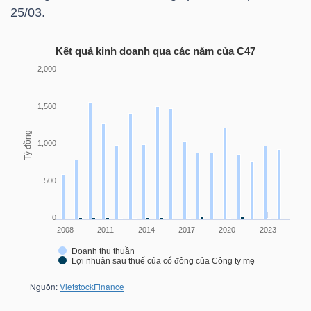
25/03.
Kết quả kinh doanh qua các năm của C47
TRÁI
PHIẾU
CÔNG
CỤ
ĐẦU
TƯ
TRUY
XUẤT
DỮ