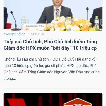
GIAO DỊCH NỘI BỘ
03/08 11:44
Tiếp nối Chủ tịch, Phó Chủ tịch kiêm Tổng
Giám đốc HPX muốn “bắt đáy” 10 triệu cp
Không lâu sau khi Chủ tịch HĐQT Đỗ Quý Hải đăng ký
mua 10 triệu cp giữa lúc giá cổ phiếu HPX lao dốc, Phó
Chủ tịch kiêm Tổng Giám đốc Nguyễn Văn Phương cũng
thông...