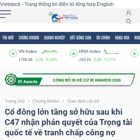
Vietstock - Trang thông tin điện tử tổng hợp
English
TIN MỚI
CHỨNG KHOÁN
DOANH NGHIỆP
BẤT ĐỘNG SẢN
TÀI CHÍNH
HÀNG HÓA
KIN
Tất cả
Tính năng
Ngành
Mã chứng khoán
Lãnh
VN-Index
HNX-Index
Tính
1768.06
3.28
0.19%
293.44
0.80
0.27%
năng
(-)
VIETSTOCK
Trang chủ
Chứng khoán
Giao dịch nội bộ
Cổ đông lớn tăng sở hữu sau khi
C47 nhận phán quyết của Trọng tài
CHỨNG
quốc tế về tranh chấp công nợ
KHOÁN