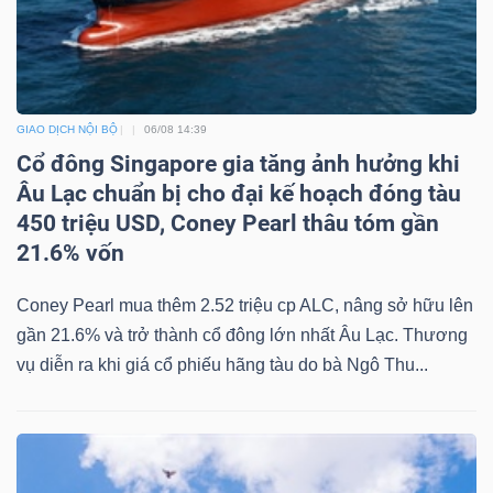
Bài
viết
của
tác
GIAO DỊCH NỘI BỘ
06/08 14:39
Cổ đông Singapore gia tăng ảnh hưởng khi
giả
Âu Lạc chuẩn bị cho đại kế hoạch đóng tàu
(-)
450 triệu USD, Coney Pearl thâu tóm gần
21.6% vốn
Báo
cáo
Coney Pearl mua thêm 2.52 triệu cp ALC, nâng sở hữu lên
phân
gần 21.6% và trở thành cổ đông lớn nhất Âu Lạc. Thương
tích
vụ diễn ra khi giá cổ phiếu hãng tàu do bà Ngô Thu...
(-)
Thuật