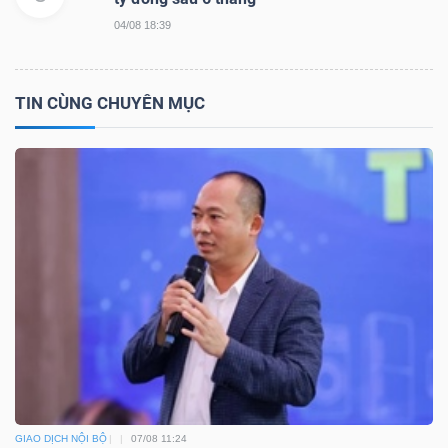
DỊCH
04/08 18:39
VỤ
TRUYỀN
THÔNG
TIN CÙNG CHUYÊN MỤC
TIỆN
ÍCH
BẤT
ĐỘNG
SẢN
GIAO DỊCH NỘI BỘ
07/08 11:24