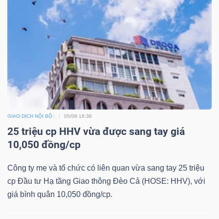
ngữ
(-)
Dịch
vụ
(-)
Đào
GIAO DỊCH NỘI BỘ
05/08 18:36
tạo
25 triệu cp HHV vừa được sang tay giá
10,050 đồng/cp
Công ty mẹ và tổ chức có liên quan vừa sang tay 25 triệu
cp Đầu tư Hạ tầng Giao thông Đèo Cả (HOSE: HHV), với
Sách
giá bình quân 10,050 đồng/cp.
tài
chính