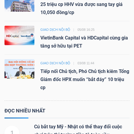
25 triệu cp HHV vừa được sang tay giá
10,050 đồng/cp
GIAO DỊCH NỘI BỘ
05/08 16:25
VietinBank Capital và HDCapital cùng gia
tăng sở hữu tại PET
GIAO DỊCH NỘI BỘ
03/08 11:44
Tiếp nối Chủ tịch, Phó Chủ tịch kiêm Tổng
Giám đốc HPX muốn “bắt đáy” 10 triệu
cp
ĐỌC NHIỀU NHẤT
Cú bắt tay Mỹ - Nhật có thể thay đổi cuộc
1