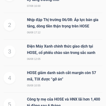
07/08 16:00
Nhịp đập Thị trường 06/08: Áp lực bán gia
TÀI
2
tăng, dòng tiền thận trọng trên HOSE
CHÍNH
06/08 17:12
Điện Máy Xanh chính thức giao dịch tại
3
HOSE, cổ phiếu chào sàn trong sắc xanh
CÔNG
06/08 12:05
NGHỆ
THÔNG
HOSE giảm danh sách cắt margin còn 57
4
TIN
mã, TIX được “gỡ án”
05/08 10:55
Công ty mẹ của HOSE và HNX lãi hơn 1,400
5
tỷ đồng sau 6 tháng