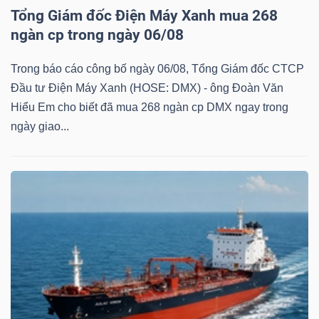
Tổng Giám đốc Điện Máy Xanh mua 268
Mã
ngàn cp trong ngày 06/08
chứng
khoán
Trong báo cáo công bố ngày 06/08, Tổng Giám đốc CTCP
(-)
Đầu tư Điện Máy Xanh (HOSE: DMX) - ông Đoàn Văn
Hiểu Em cho biết đã mua 268 ngàn cp DMX ngay trong
Tất cả
Cổ phiếu
Chỉ số
Chứng chỉ quỹ
Chứng 
ngày giao...
Lãnh
đạo
(-)
Tất cả
Người nội bộ
Người liên quan
Cổ đông lớn
Tin
tức
(-)