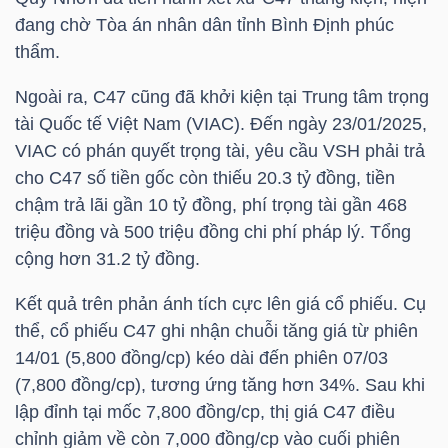
đang chờ Tòa án nhân dân tỉnh Bình Định phúc
thẩm.
NGÀNH
Ngoài ra,
C47
cũng đã khởi kiện tại Trung tâm trọng
tài Quốc tế Việt Nam (VIAC). Đến ngày 23/01/2025,
VIAC có phán quyết trọng tài, yêu cầu
VSH
phải trả
DOANH
cho
C47
số tiền gốc còn thiếu 20.3 tỷ đồng, tiền
NGHIỆP
chậm trả lãi gần 10 tỷ đồng, phí trọng tài gần 468
triệu đồng và 500 triệu đồng chi phí pháp lý. Tổng
cộng hơn 31.2 tỷ đồng.
CỔ
Kết quả trên phản ánh tích cực lên giá cổ phiếu. Cụ
PHIẾU
thể, cổ phiếu
C47
ghi nhận chuỗi tăng giá từ phiên
14/01 (5,800 đồng/cp) kéo dài đến phiên 07/03
(7,800 đồng/cp), tương ứng tăng hơn 34%. Sau khi
PHÁI
lập đỉnh tại mốc 7,800 đồng/cp, thị giá
C47
điều
SINH
chỉnh giảm về còn 7,000 đồng/cp vào cuối phiên