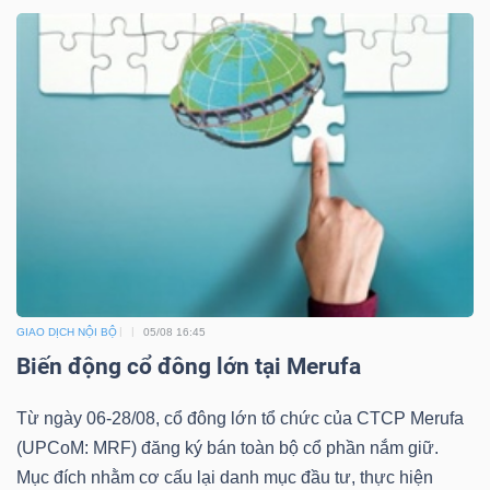
Công
cụ
đầu
tư
GIAO DỊCH NỘI BỘ
05/08 16:45
Truyền
Biến động cổ đông lớn tại Merufa
thông
Từ ngày 06-28/08, cổ đông lớn tổ chức của CTCP Merufa
tài
(UPCoM: MRF) đăng ký bán toàn bộ cổ phần nắm giữ.
chính
Mục đích nhằm cơ cấu lại danh mục đầu tư, thực hiện