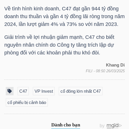
LIỆU
Về tình hình kinh doanh,
C47
đạt gần 944 tỷ đồng
doanh thu thuần và gần 4 tỷ đồng lãi ròng trong năm
Ngành
2024, lần lượt giảm 4% và 73% so với năm 2023.
(-)
Giải trình về lợi nhuận giảm mạnh,
C47
cho biết
VS-
nguyên nhân chính do Công ty tăng trích lập dự
SECTOR
phòng đối với các khoản phải thu khó đòi.
Khang Di
FILI
- 08:50 26/03/2025
NĂNG
C47
VP Invest
cổ đông lớn nhất C47
LƯỢNG
cổ phiếu bị cảnh báo