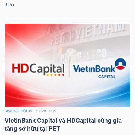
theo...
Dữ
liệu
tài
chính
GIAO DỊCH NỘI BỘ
05/08 16:25
VietinBank Capital và HDCapital cùng gia
tăng sở hữu tại PET