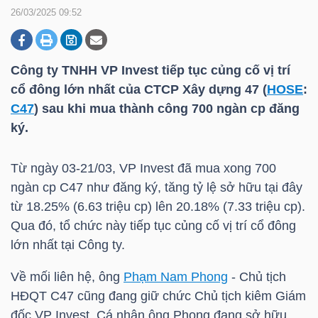
26/03/2025 09:52
DOANH
NGHIỆP
Công ty TNHH VP Invest tiếp tục củng cố vị trí
cổ đông lớn nhất của CTCP Xây dựng 47 (
HOSE
:
C47
) sau khi mua thành công 700 ngàn cp đăng
ký.
BẤT
ĐỘNG
Từ ngày 03-21/03, VP Invest đã mua xong 700
SẢN
ngàn cp
C47
như đăng ký, tăng tỷ lệ sở hữu tại đây
từ 18.25% (6.63 triệu cp) lên 20.18% (7.33 triệu cp).
Qua đó, tổ chức này tiếp tục củng cố vị trí cổ đông
TÀI
lớn nhất tại Công ty.
CHÍNH
Về mối liên hệ, ông
Phạm Nam Phong
- Chủ tịch
HĐQT
C47
cũng đang giữ chức Chủ tịch kiêm Giám
đốc VP Invest. Cá nhân ông Phong đang sở hữu