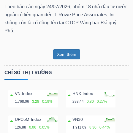
Theo báo cáo ngày 24/07/2026, nhóm 18 nhà đầu tư nước
ngoài có liên quan đến T. Rowe Price Associates, Inc.
không còn là cổ đông lớn tại CTCP Vàng bạc Đá quý
Phú...
Xem thêm
CHỈ SỐ THỊ TRƯỜNG
VN-Index
HNX-Index
1,768.06
3.28
0.19%
293.44
0.80
0.27%
UPCoM-Index
VN30
126.88
0.06
0.05%
1,911.09
8.30
0.44%