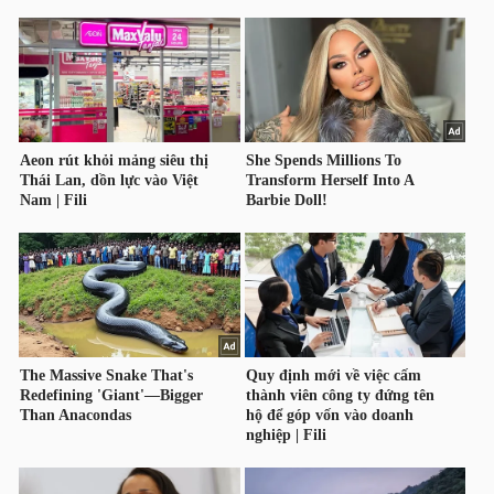
NGUYÊN
VẬT
LIỆU
CÔNG
NGHIỆP
TIÊU
DÙNG
KHÔNG
THIẾT