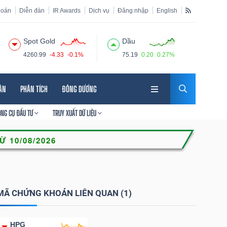
hoán
Diễn đàn
IR Awards
Dịch vụ
Đăng nhập
English
Spot Gold
Dầu
4260.99
-4.33
-0.1%
75.19
0.20
0.27%
HÂN
PHÂN TÍCH
ĐÔNG DƯƠNG
ÔNG CỤ ĐẦU TƯ
TRUY XUẤT DỮ LIỆU
MÃ CHỨNG KHOÁN LIÊN QUAN (1)
HPG