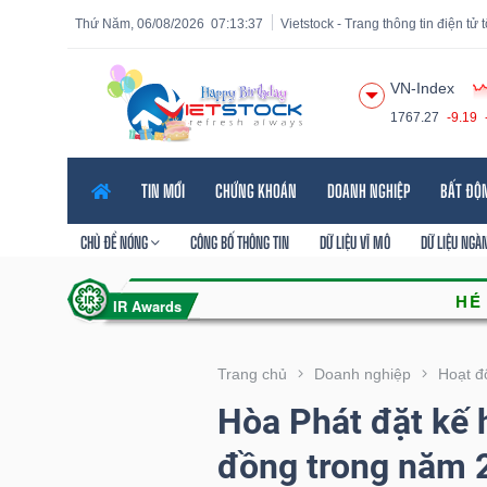
Thứ Năm, 06/08/2026
07:13:38
Vietstock - Trang thông tin điện tử
VN-Index
1767.27
-9.19
Tất cả
Tính năng
Ngành
Mã chứng khoán
Lãnh
TIN MỚI
CHỨNG KHOÁN
DOANH NGHIỆP
BẤT ĐỘ
Tính
năng
CHỦ ĐỀ NÓNG
CÔNG BỐ THÔNG TIN
DỮ LIỆU VĨ MÔ
DỮ LIỆU NGÀ
(-)
VIETSTOCK
Trang chủ
Doanh nghiệp
Hoạt đ
Hòa Phát đặt kế h
CHỨNG
đồng trong năm 
KHOÁN