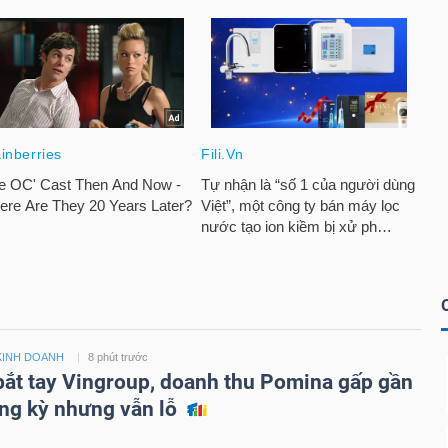
KINH DOANH
8 phút trước
bắt tay Vingroup, doanh thu Pomina gấp gần
ùng kỳ nhưng vẫn lỗ