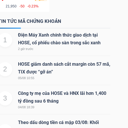
21,950
-50
-0.23%
TIN TỨC MÃ CHỨNG KHOÁN
Điện Máy Xanh chính thức giao dịch tại
1
HOSE, cổ phiếu chào sàn trong sắc xanh
2 giờ trước
HOSE giảm danh sách cắt margin còn 57 mã,
2
TIX được “gỡ án”
05/08 10:55
Công ty mẹ của HOSE và HNX lãi hơn 1,400
3
tỷ đồng sau 6 tháng
04/08 18:39
Theo dấu dòng tiền cá mập 03/08: Khối