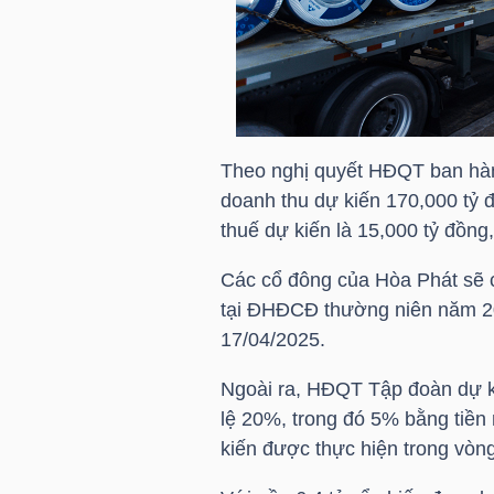
HÀNG
HÓA
KINH
Theo nghị quyết HĐQT ban hàn
TẾ
doanh thu dự kiến 170,000 tỷ 
thuế dự kiến là 15,000 tỷ đồng
Các cổ đông của Hòa Phát sẽ 
THẾ
tại ĐHĐCĐ thường niên năm 202
GIỚI
17/04/2025.
Ngoài ra, HĐQT Tập đoàn dự ki
ĐÔNG
lệ 20%, trong đó 5% bằng tiền 
DƯƠNG
kiến được thực hiện trong vò