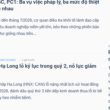
C, PC1: Ba vụ việc pháp lý, ba mức độ thiệt
c nhau
 đến tháng 7/2026, cơ quan điều tra khởi tố lãnh đạo cấp
iều doanh nghiệp niêm yết lớn, kéo theo những phiên bán
hư giống nhau trên...
H
KINH DOANH
1 giờ trước
Hạ Long lỗ kỷ lục trong quý 2, nỗ lực giảm
ộp Hạ Long (HNX: CAN) lỗ nặng nhất lịch sử hoạt động
v
2026, đánh dấu quý thứ 3 liên tiếp kinh doanh thua lỗ từ bê
x
ủy heo nhiễm bệnh.