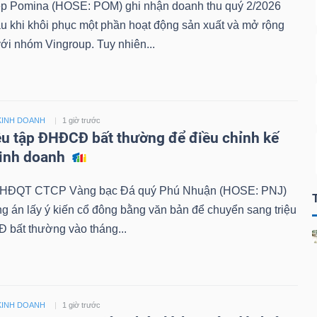
 Pomina (HOSE: POM) ghi nhận doanh thu quý 2/2026
au khi khôi phục một phần hoạt động sản xuất và mở rộng
với nhóm Vingroup. Tuy nhiên...
KINH DOANH
1 giờ trước
ệu tập ĐHĐCĐ bất thường để điều chỉnh kế
kinh doanh
, HĐQT CTCP Vàng bạc Đá quý Phú Nhuận (HOSE: PNJ)
 án lấy ý kiến cổ đông bằng văn bản để chuyển sang triệu
 bất thường vào tháng...
KINH DOANH
1 giờ trước