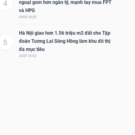
4
ngoại gom hơn ngàn tỷ, mạnh tay mua FPT
và HPG
03/08 19:25
Hà Nội giao hơn 1.56 triệu m2 đất cho Tập
5
đoàn Tương Lai Sông Hồng làm khu đô thị
đa mục tiêu
31/07 15:53