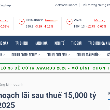
VietstockFinance
Đấu trường chứng k
 tổng hợp
HNX-Index
VN30
-0.52%
290.3
-3.29
-1.12%
1904.13
-12.75
-0.67%
 đạo
Tin tức
Báo cáo phân tích
Thuật ngữ
Dịch vụ
NG SẢN
TÀI CHÍNH
HÀNG HÓA
KINH TẾ
THẾ GIỚI
TÀI CHÍNH CÁ N
NH
DỮ LIỆU DOANH NGHIỆP
DỮ LIỆU PHÁI SINH
DỮ LIỆU TRÁI PHIẾU
C
ộng kinh doanh
oạch lãi sau thuế 15,000 tỷ
2025