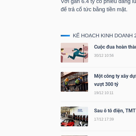
Với gần 6.4 tỷ cổ phiếu đang 
để trả cổ tức bằng tiền mặt.
TÀI
CHÍNH
CÁ
KẾ HOẠCH KINH DOANH 
NHÂN
Cuộc đua hoàn thà
30/12 10:56
PHÂN
Một công ty xây dự
TÍCH
vượt 300 tỷ
VIETSTOCKFINANCE
19/12 10:11
Sau ô tô điện, TMT
17/12 17:39
VĨ
MÔ