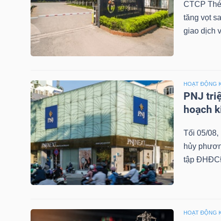
CTCP Thép
LIỆU
tăng vọt s
giao dịch 
Ngành
(-)
VS-
SECTOR
HOẠT ĐỘNG 
PNJ tri
hoạch 
Tối 05/08
hủy phương
NĂNG
tập ĐHĐCĐ
LƯỢNG
HOẠT ĐỘNG 