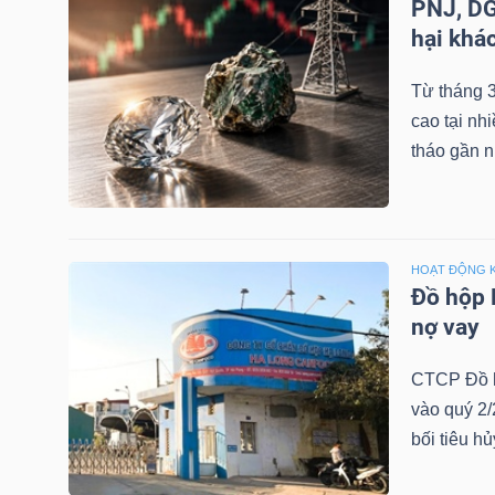
PNJ, DG
NGUYÊN
hại khá
VẬT
LIỆU
Từ tháng 3
cao tại nh
tháo gần n
CÔNG
NGHIỆP
HOẠT ĐỘNG 
Đồ hộp 
nợ vay
CTCP Đồ h
TIÊU
vào quý 2/
DÙNG
bối tiêu h
KHÔNG
THIẾT