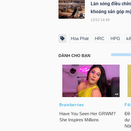
Làn sóng điều chỉ
khoáng sản góp m
12/12 14:49
NGÀNH
Hòa Phát
HRC
HPG
kế
DOANH
NGHIỆP
CỔ
PHIẾU
PHÁI
SINH