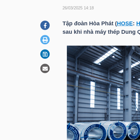
26/03/2025 14:18
DOANH
Tập đoàn Hòa Phát (
HOSE
:
NGHIỆP
sau khi nhà máy thép Dung Q
BẤT
ĐỘNG
SẢN
TÀI
CHÍNH