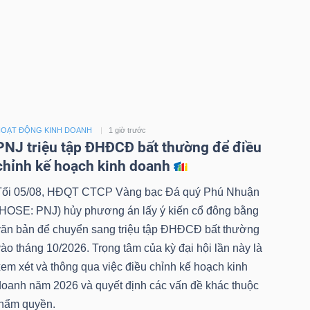
OẠT ĐỘNG KINH DOANH
1 giờ trước
PNJ triệu tập ĐHĐCĐ bất thường để điều
chỉnh kế hoạch kinh doanh
Tối 05/08, HĐQT CTCP Vàng bạc Đá quý Phú Nhuận
(HOSE: PNJ) hủy phương án lấy ý kiến cổ đông bằng
văn bản để chuyển sang triệu tập ĐHĐCĐ bất thường
ào tháng 10/2026. Trọng tâm của kỳ đại hội lần này là
em xét và thông qua việc điều chỉnh kế hoạch kinh
doanh năm 2026 và quyết định các vấn đề khác thuộc
thẩm quyền.