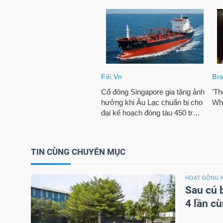
TRÁI
PHIẾU
CÔNG
CỤ
ĐẦU
TƯ
TIN CÙNG CHUYÊN MỤC
HOẠT ĐỘNG 
TRUY
Sau cú 
4 lần c
XUẤT
DỮ