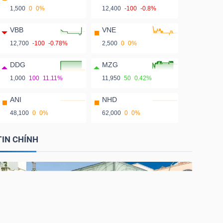
1,500
0
0%
12,400
-100
-0.8%
VBB
VNE
12,700
-100
-0.78%
2,500
0
0%
DDG
MZG
1,000
100
11.11%
11,950
50
0.42%
ANI
NHD
48,100
0
0%
62,000
0
0%
TIN CHÍNH