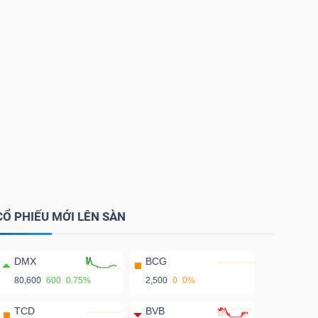
CỔ PHIẾU MỚI LÊN SÀN
DMX
BCG
80,600
600
0.75%
2,500
0
0%
TCD
BVB