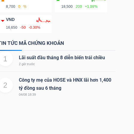
8,700
0
%
18,500
200
+1.09%
VND
16,650
-50
-0.30%
TIN TỨC MÃ CHỨNG KHOÁN
1
Lãi suất đầu tháng 8 diễn biến trái chiều
2 giờ trước
Công ty mẹ của HOSE và HNX lãi hơn 1,400
2
tỷ đồng sau 6 tháng
04/08 18:39