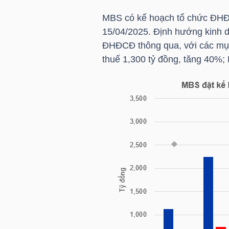
NGUYÊN
MBS
có kế hoạch tổ chức ĐH
VẬT
15/04/2025. Định hướng kinh 
LIỆU
ĐHĐCĐ thông qua, với các mục 
thuế 1,300 tỷ đồng, tăng 40%; 
CÔNG
NGHIỆP
TIÊU
DÙNG
KHÔNG
THIẾT