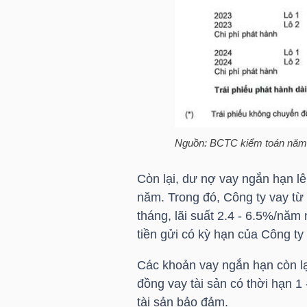
TRÁI
PHIẾU
CÔNG
Nguồn: BCTC kiểm toán năm
CỤ
ĐẦU
Còn lại, dư nợ vay ngắn hạn l
TƯ
năm. Trong đó, Công ty vay từ
tháng, lãi suất 2.4 - 6.5%/nă
tiền gửi có kỳ hạn của Công ty
TRUY
Các khoản vay ngắn hạn còn lạ
XUẤT
đồng vay tài sản có thời hạn 1 
DỮ
tài sản bảo đảm.