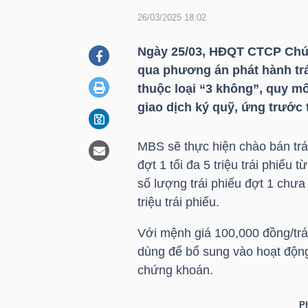
26/03/2025 18:02
DOANH
Ngày 25/03, HĐQT CTCP Chứ
NGHIỆP
qua phương án phát hành trái
thuộc loại “3 không”, quy mô
giao dịch ký quỹ, ứng trước 
BẤT
MBS
sẽ thực hiện chào bán tr
ĐỘNG
đợt 1 tối đa 5 triệu trái phiếu t
SẢN
số lượng trái phiếu đợt 1 chưa
triệu trái phiếu.
Với mệnh giá 100,000 đồng/trá
TÀI
dùng để bổ sung vào hoạt động
CHÍNH
chứng khoán.
Ph