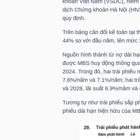
khoán Việt Nam (VSDC), niêm y
dịch Chứng khoán Hà Nội (
HN
quy định.
NGÀNH
Trên bảng cân đối kế toán tại 
44% so với đầu năm, lên mức 
DOANH
Nguồn hình thành từ nợ dài hạn
NGHIỆP
được
MBS
huy động thông qua 
2024. Trong đó, hai trái phiếu
7.6%/năm và 7.1%/năm; hai trá
và 2028, lãi suất 6.9%/năm và
CỔ
PHIẾU
Tương tự như trái phiếu sắp phá
phiếu dài hạn hiện hữu của
M
PHÁI
SINH