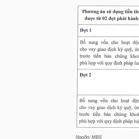
HÀNG
HÓA
KINH
TẾ
THẾ
GIỚI
ĐÔNG
DƯƠNG
Nguồn:
MBS