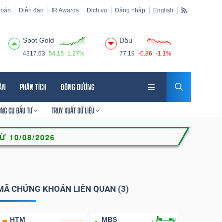
hoán
Diễn đàn
IR Awards
Dịch vụ
Đăng nhập
English
Spot Gold
Dầu
4317.63
54.15
1.27%
77.19
-0.86
-1.1%
HÂN
PHÂN TÍCH
ĐÔNG DƯƠNG
ÔNG CỤ ĐẦU TƯ
TRUY XUẤT DỮ LIỆU
MÃ CHỨNG KHOÁN LIÊN QUAN (3)
HTM
MBS