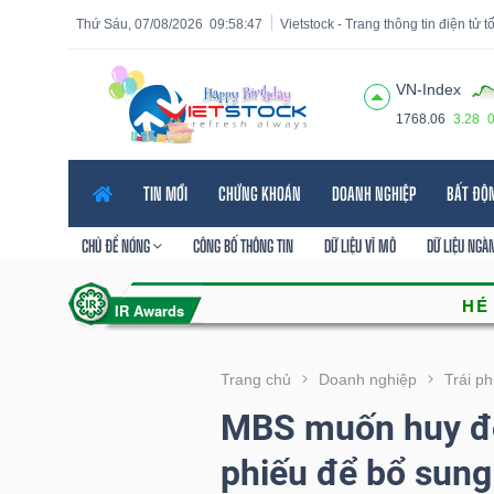
Thứ Sáu, 07/08/2026
09:58:48
Vietstock - Trang thông tin điện tử 
VN-Index
1768.06
3.28
Tất cả
Tính năng
Ngành
Mã chứng khoán
Lãnh
TIN MỚI
CHỨNG KHOÁN
DOANH NGHIỆP
BẤT ĐỘ
Tính
năng
CHỦ ĐỀ NÓNG
CÔNG BỐ THÔNG TIN
DỮ LIỆU VĨ MÔ
DỮ LIỆU NGÀ
(-)
VIETSTOCK
Trang chủ
Doanh nghiệp
Trái p
MBS muốn huy độn
CHỨNG
phiếu để bổ sung
KHOÁN