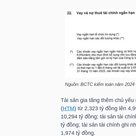
LIỆU
Ngành
(-)
VS-
SECTOR
Nguồn: BCTC kiểm toán năm 2024
NĂNG
Tài sản gia tăng thêm chủ yếu
LƯỢNG
(
HTM
) từ 2,323 tỷ đồng lên 4,
10,294 tỷ đồng; tài sản tài ch
tỷ đồng; tài sản tài chính ghi 
1,974 tỷ đồng.