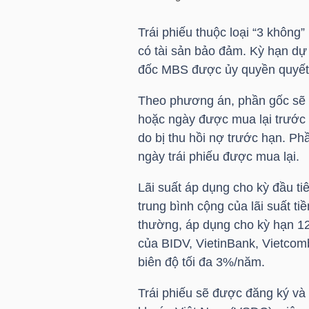
Trái phiếu thuộc loại “3 khôn
TÀI
có tài sản bảo đảm. Kỳ hạn dự
CHÍNH
đốc
MBS
được ủy quyền quyết đ
CÁ
NHÂN
Theo phương án, phần gốc sẽ 
hoặc ngày được mua lại trước 
do bị thu hồi nợ trước hạn. Ph
PHÂN
ngày trái phiếu được mua lại.
TÍCH
Lãi suất áp dụng cho kỳ đầu ti
VIETSTOCKFINANCE
trung bình cộng của lãi suất ti
thường, áp dụng cho kỳ hạn 12
của
BIDV
, VietinBank, Vietco
biên độ tối đa 3%/năm.
VĨ
Trái phiếu sẽ được đăng ký và
MÔ