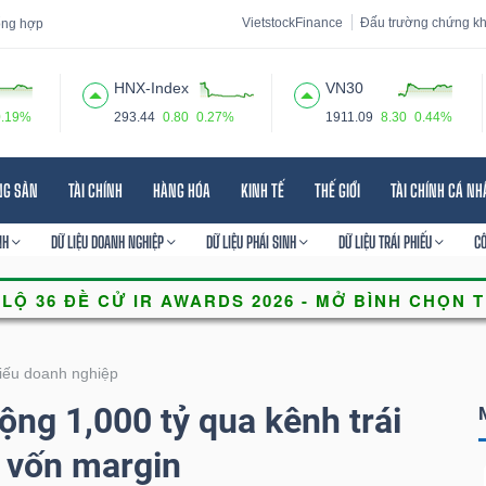
VietstockFinance
Đấu trường chứng k
tổng hợp
HNX-Index
VN30
0.19%
293.44
0.80
0.27%
1911.09
8.30
0.44%
 đạo
Tin tức
Báo cáo phân tích
Thuật ngữ
Dịch vụ
NG SẢN
TÀI CHÍNH
HÀNG HÓA
KINH TẾ
THẾ GIỚI
TÀI CHÍNH CÁ N
NH
DỮ LIỆU DOANH NGHIỆP
DỮ LIỆU PHÁI SINH
DỮ LIỆU TRÁI PHIẾU
C
hiếu doanh nghiệp
g 1,000 tỷ qua kênh trái
 vốn margin