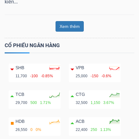
kiến...
Xem thêm
CỔ PHIẾU NGÂN HÀNG
SHB
VPB
11,700
-100
-0.85%
25,000
-150
-0.6%
TCB
CTG
29,700
500
1.71%
32,500
1,150
3.67%
HDB
ACB
26,550
0
0%
22,400
250
1.13%