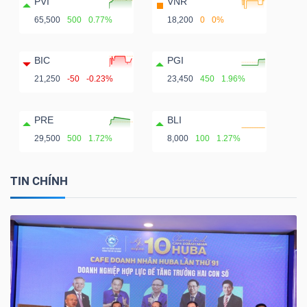
PVI
VNR
65,500
500
0.77%
18,200
0
0%
BIC
PGI
21,250
-50
-0.23%
23,450
450
1.96%
PRE
BLI
29,500
500
1.72%
8,000
100
1.27%
TIN CHÍNH