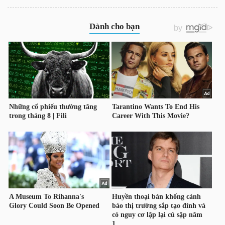
YẾU
TIÊU
DÙNG
THIẾT
YẾU
CHĂM
SÓC
SỨC
KHỎE