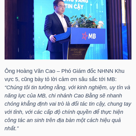
TRÁI
PHIẾU
CÔNG
CỤ
Ông Hoàng Văn Cao – Phó Giám đốc NHNN Khu
ĐẦU
vực 5, cũng bày tỏ lời cảm ơn sâu sắc tới MB:
TƯ
“Chúng tôi tin tưởng rằng, với kinh nghiệm, uy tín và
năng lực của MB, chi nhánh Cao Bằng sẽ nhanh
chóng khẳng định vai trò là đối tác tin cậy, chung tay
với tỉnh, với các cấp độ chính quyền để thực hiện
TRUY
công tác an sinh trên địa bàn một cách hiệu quả
XUẤT
nhất.”
DỮ