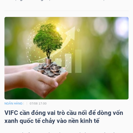
ngữ
(-)
Dịch
vụ
(-)
Đào
tạo
NGÂN HÀNG
07/08 17:00
VIFC cần đóng vai trò cầu nối để dòng vốn
Sách
xanh quốc tế chảy vào nền kinh tế
tài
chính