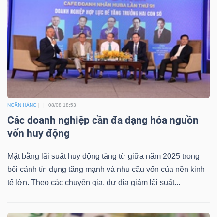
Mã
chứng
khoán
(-)
Tất cả
Cổ phiếu
Chỉ số
Chứng chỉ quỹ
Chứng 
Lãnh
NGÂN HÀNG
08/08 18:53
đạo
Các doanh nghiệp cần đa dạng hóa nguồn
(-)
vốn huy động
Tất cả
Người nội bộ
Người liên quan
Cổ đông lớn
Mặt bằng lãi suất huy động tăng từ giữa năm 2025 trong
bối cảnh tín dụng tăng mạnh và nhu cầu vốn của nền kinh
Tin
tế lớn. Theo các chuyên gia, dư địa giảm lãi suất...
tức
(-)