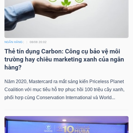
DỊCH
VỤ
TRUYỀN
THÔNG
NGÂN HÀNG
08/08 20:02
Thẻ tín dụng Carbon: Công cụ bảo vệ môi
trường hay chiêu marketing xanh của ngân
TIỆN
hàng?
ÍCH
Năm 2020, Mastercard ra mắt sáng kiến Priceless Planet
Coalition với mục tiêu hỗ trợ phục hồi 100 triệu cây xanh,
phối hợp cùng Conservation International và World...
BẤT
ĐỘNG
SẢN