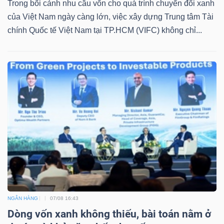
Trong bối cảnh nhu cầu vốn cho quá trình chuyển đổi xanh
của Việt Nam ngày càng lớn, việc xây dựng Trung tâm Tài
chính Quốc tế Việt Nam tại TP.HCM (VIFC) không chỉ...
Công
cụ
đầu
tư
Truyền
thông
tài
NGÂN HÀNG
07/08 16:43
chính
Dòng vốn xanh không thiếu, bài toán nằm ở