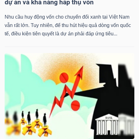
dự án và khả năng hấp thụ vốn
Nhu cầu huy động vốn cho chuyển đổi xanh tại Việt Nam
vẫn rất lớn. Tuy nhiên, để thu hút hiệu quả dòng vốn quốc
Dữ
tế, điều kiện tiên quyết là dự án phải đáp ứng tiêu...
liệu
tài
chính