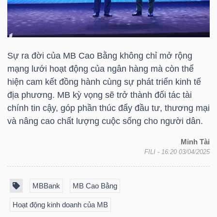
NGUYÊN
VẬT
LIỆU
Sự ra đời của MB Cao Bằng không chỉ mở rộng
mạng lưới hoạt động của ngân hàng mà còn thể
hiện cam kết đồng hành cùng sự phát triển kinh tế
CÔNG
địa phương. MB kỳ vọng sẽ trở thành đối tác tài
chính tin cậy, góp phần thúc đẩy đầu tư, thương mại
NGHIỆP
và nâng cao chất lượng cuộc sống cho người dân.
Minh Tài
FILI
- 16:20 03/04/2025
TIÊU
DÙNG
MBBank
MB Cao Bằng
KHÔNG
Hoạt động kinh doanh của MB
THIẾT