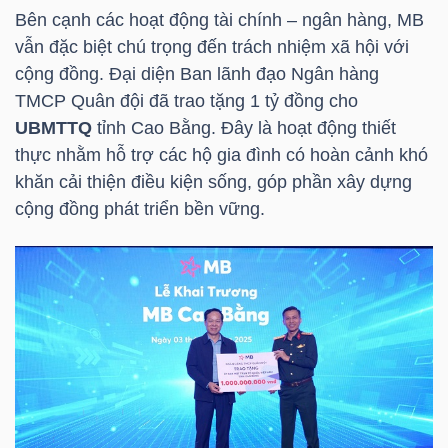
LIỆU
Bên cạnh các hoạt động tài chính – ngân hàng, MB
vẫn đặc biệt chú trọng đến trách nhiệm xã hội với
Ngành
cộng đồng. Đại diện Ban lãnh đạo Ngân hàng
(-)
TMCP Quân đội đã trao tặng 1 tỷ đồng cho
UBMTTQ
tỉnh Cao Bằng. Đây là hoạt động thiết
VS-
thực nhằm hỗ trợ các hộ gia đình có hoàn cảnh khó
SECTOR
khăn cải thiện điều kiện sống, góp phần xây dựng
cộng đồng phát triển bền vững.
NĂNG
LƯỢNG