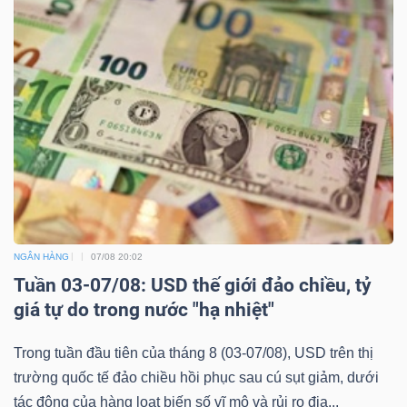
Bài
viết
của
tác
giả
(-)
Báo
cáo
NGÂN HÀNG
07/08 20:02
phân
Tuần 03-07/08: USD thế giới đảo chiều, tỷ
tích
giá tự do trong nước "hạ nhiệt"
(-)
Trong tuần đầu tiên của tháng 8 (03-07/08), USD trên thị
trường quốc tế đảo chiều hồi phục sau cú sụt giảm, dưới
Thuật
tác động của hàng loạt biến số vĩ mô và rủi ro địa...