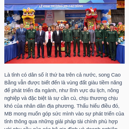
HÀNG
HÓA
KINH
TẾ
THẾ
Là tỉnh có dân số ít thứ ba trên cả nước, song Cao
GIỚI
Bằng vẫn được biết đến là vùng đất giàu tiềm năng
để phát triển đa ngành, như lĩnh vực du lịch, nông
nghiệp và đặc biệt là sự cần cù, chịu thương chịu
khó của nhân dân địa phương. Thấu hiểu điều đó,
ĐÔNG
MB mong muốn góp sức mình vào sự phát triển của
DƯƠNG
tỉnh thông qua những giải pháp tài chính phù hợp