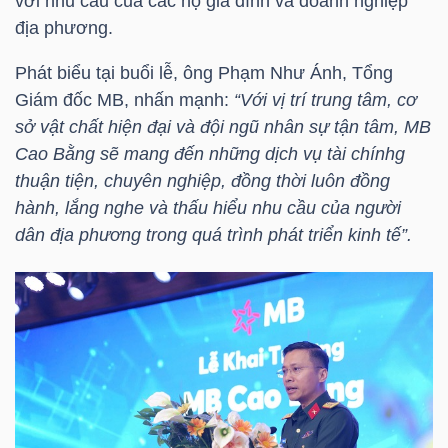
với nhu cầu của các hộ gia đình và doanh nghiệp
địa phương.
TÀI
Phát biểu tại buổi lễ, ông Phạm Như Ánh, Tổng
CHÍNH
Giám đốc MB, nhấn mạnh:
“Với vị trí trung tâm, cơ
CÁ
sở vật chất hiện đại và đội ngũ nhân sự tận tâm, MB
NHÂN
Cao Bằng sẽ mang đến những dịch vụ tài chínhg
thuận tiện, chuyên nghiệp, đồng thời luôn đồng
hành, lắng nghe và thấu hiểu nhu cầu của người
PHÂN
dân địa phương trong quá trình phát triển kinh tế”.
TÍCH
VIETSTOCKFINANCE
VĨ
MÔ