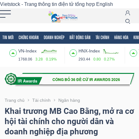
Vietstock - Trang thông tin điện tử tổng hợp
English
TIN MỚI
CHỨNG KHOÁN
DOANH NGHIỆP
BẤT ĐỘNG SẢN
TÀI CHÍNH
HÀNG HÓA
KIN
Tất cả
Tính năng
Ngành
Mã chứng khoán
Lãnh
VN-Index
HNX-Index
Tính
1768.06
3.28
0.19%
293.44
0.80
0.27%
năng
(-)
VIETSTOCK
Trang chủ
Tài chính
Ngân hàng
Khai trương MB Cao Bằng, mở ra cơ
hội tài chính cho người dân và
CHỨNG
doanh nghiệp địa phương
KHOÁN