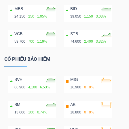
MBB
BID
24,150
250
1.05%
39,050
1,150
3.03%
VCB
STB
59,700
700
1.19%
74,600
2,400
3.32%
CỔ PHIẾU BẢO HIỂM
BVH
MIG
66,900
4,100
6.53%
16,900
0
0%
BMI
ABI
13,600
100
0.74%
18,800
0
0%