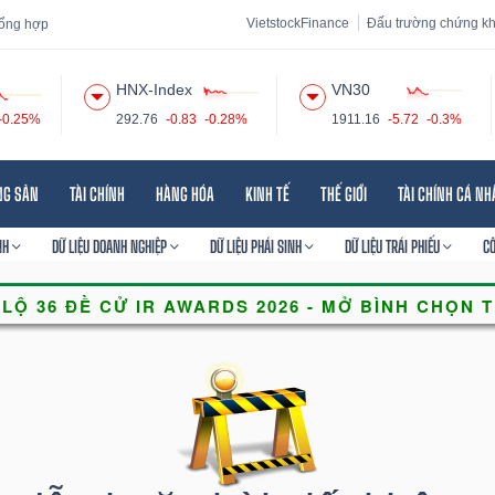
VietstockFinance
Đấu trường chứng k
 tổng hợp
HNX-Index
VN30
-0.25%
292.76
-0.83
-0.28%
1911.16
-5.72
-0.3%
 đạo
Tin tức
Báo cáo phân tích
Thuật ngữ
Dịch vụ
NG SẢN
TÀI CHÍNH
HÀNG HÓA
KINH TẾ
THẾ GIỚI
TÀI CHÍNH CÁ N
NH
DỮ LIỆU DOANH NGHIỆP
DỮ LIỆU PHÁI SINH
DỮ LIỆU TRÁI PHIẾU
C