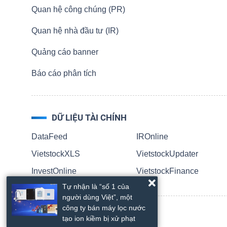
HÀNG
Quan hệ công chúng (PR)
HÓA
Quan hệ nhà đầu tư (IR)
Quảng cáo banner
KINH
Báo cáo phân tích
TẾ
DỮ LIỆU TÀI CHÍNH
THẾ
DataFeed
IROnline
GIỚI
VietstockXLS
VietstockUpdater
InvestOnline
VietstockFinance
Tự nhận là “số 1 của
ĐÔNG
người dùng Việt”, một
DƯƠNG
công ty bán máy lọc nước
tạo ion kiềm bị xử phạt