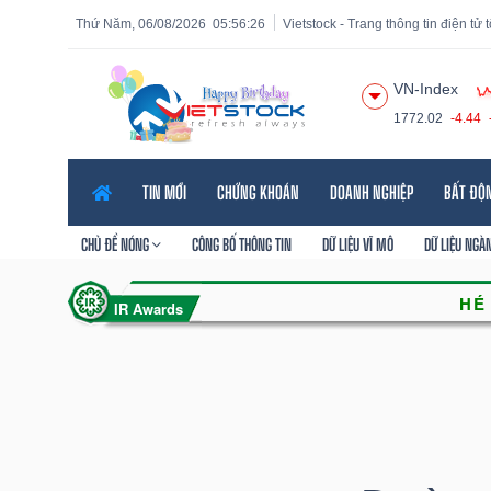
Thứ Năm, 06/08/2026
05:56:27
Vietstock - Trang thông tin điện tử
VN-Index
1772.02
-4.44
Tất cả
Tính năng
Ngành
Mã chứng khoán
Lãnh
TIN MỚI
CHỨNG KHOÁN
DOANH NGHIỆP
BẤT ĐỘ
Tính
năng
CHỦ ĐỀ NÓNG
CÔNG BỐ THÔNG TIN
DỮ LIỆU VĨ MÔ
DỮ LIỆU NGÀ
(-)
VIETSTOCK
CHỨNG
KHOÁN