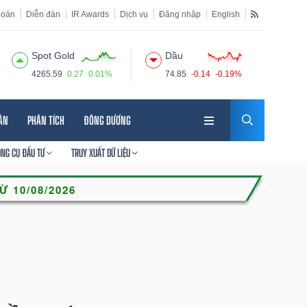
hoán
Diễn đàn
IR Awards
Dịch vụ
Đăng nhập
English
Spot Gold
Dầu
4265.59
0.27
0.01%
74.85
-0.14
-0.19%
HÂN
PHÂN TÍCH
ĐÔNG DƯƠNG
ÔNG CỤ ĐẦU TƯ
TRUY XUẤT DỮ LIỆU