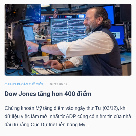
TÀI
CHÍNH
CÔNG
NGHỆ
CHỨNG KHOÁN THẾ GIỚI
04/12 06:52
THÔNG
Dow Jones tăng hơn 400 điểm
TIN
Chứng khoán Mỹ tăng điểm vào ngày thứ Tư (03/12), khi
dữ liệu việc làm mới nhất từ ADP củng cố niềm tin của nhà
đầu tư rằng Cục Dự trữ Liên bang Mỹ...