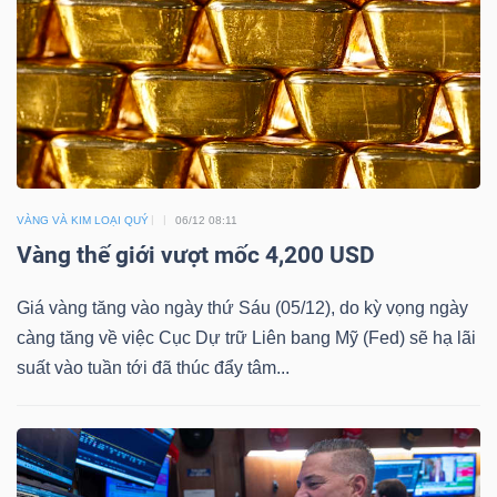
HÀNG
HÓA
KINH
TẾ
VÀNG VÀ KIM LOẠI QUÝ
06/12 08:11
Vàng thế giới vượt mốc 4,200 USD
THẾ
Giá vàng tăng vào ngày thứ Sáu (05/12), do kỳ vọng ngày
GIỚI
càng tăng về việc Cục Dự trữ Liên bang Mỹ (Fed) sẽ hạ lãi
suất vào tuần tới đã thúc đẩy tâm...
ĐÔNG
DƯƠNG