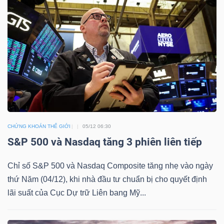
LIỆU
Ngành
(-)
VS-
SECTOR
CHỨNG KHOÁN THẾ GIỚI
05/12 06:30
S&P 500 và Nasdaq tăng 3 phiên liên tiếp
NĂNG
Chỉ số S&P 500 và Nasdaq Composite tăng nhẹ vào ngày
LƯỢNG
thứ Năm (04/12), khi nhà đầu tư chuẩn bị cho quyết định
lãi suất của Cục Dự trữ Liên bang Mỹ...