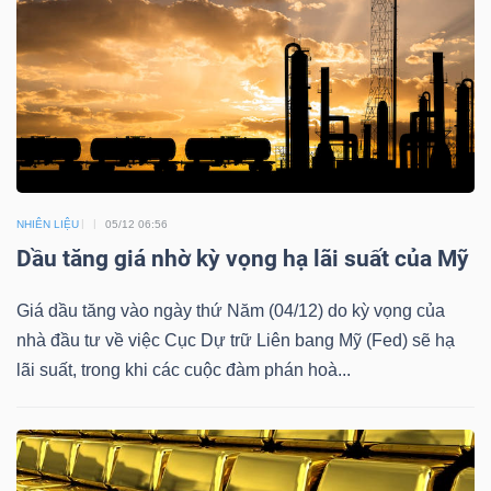
NGÀNH
DOANH
NGHIỆP
NHIÊN LIỆU
05/12 06:56
Dầu tăng giá nhờ kỳ vọng hạ lãi suất của Mỹ
Giá dầu tăng vào ngày thứ Năm (04/12) do kỳ vọng của
CỔ
nhà đầu tư về việc Cục Dự trữ Liên bang Mỹ (Fed) sẽ hạ
PHIẾU
lãi suất, trong khi các cuộc đàm phán hoà...
PHÁI
SINH