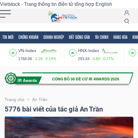
Vietstock - Trang thông tin điện tử tổng hợp
English
TIN MỚI
CHỨNG KHOÁN
DOANH NGHIỆP
BẤT ĐỘNG SẢN
TÀI CHÍNH
HÀNG HÓA
KIN
Tất cả
Tính năng
Ngành
Mã chứng khoán
Lãnh
VN-Index
HNX-Index
Tính
1768.06
3.28
0.19%
293.44
0.80
0.27%
năng
(-)
VIETSTOCK
Trang chủ
An Trần
5776 bài viết của tác giả An Trần
CHỨNG
KHOÁN