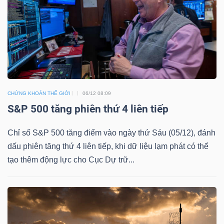
TÀI
CHÍNH
CÁ
NHÂN
CHỨNG KHOÁN THẾ GIỚI
06/12 08:09
S&P 500 tăng phiên thứ 4 liên tiếp
PHÂN
TÍCH
Chỉ số S&P 500 tăng điểm vào ngày thứ Sáu (05/12), đánh
VIETSTOCKFINANCE
dấu phiên tăng thứ 4 liên tiếp, khi dữ liệu lạm phát có thể
tạo thêm động lực cho Cục Dự trữ...
VĨ
MÔ