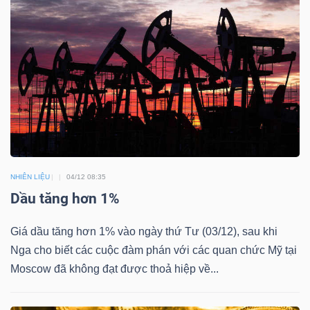
NGUYÊN
VẬT
LIỆU
CÔNG
NGHIỆP
NHIÊN LIỆU
04/12 08:35
Dầu tăng hơn 1%
Giá dầu tăng hơn 1% vào ngày thứ Tư (03/12), sau khi
TIÊU
Nga cho biết các cuộc đàm phán với các quan chức Mỹ tại
DÙNG
Moscow đã không đạt được thoả hiệp về...
KHÔNG
THIẾT