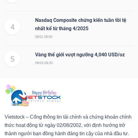
Nasdaq Composite chứng kiến tuần tồi tệ
4
nhất kể từ tháng 4/2025
Công
08/11 08:05
cụ
đầu
Vàng thế giới vượt ngưỡng 4,040 USD/oz
5
tư
09/10 08:20
Truyền
thông
Vietstock – Cổng thông tin tài chính và chứng khoán chính
tài
thức hoạt động từ ngày 02/08/2002, với định hướng trở
chính
thành người bạn đồng hành đáng tin cậy của nhà đầu tư.