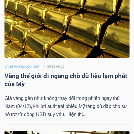
TRÁI
PHIẾU
CÔNG
VÀNG VÀ KIM LOẠI QUÝ
05/12 06:55
CỤ
Vàng thế giới đi ngang chờ dữ liệu lạm phát
ĐẦU
của Mỹ
TƯ
Giá vàng gần như không thay đổi trong phiên ngày thứ
Năm (04/12), khi lợi suất trái phiếu Mỹ tăng bù đắp cho sự
TRUY
hỗ trợ từ đồng USD suy yếu. Hiện thị...
XUẤT
DỮ