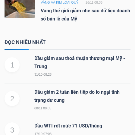
ngữ
VÀNG VÀ KIM LOẠI QUÝ
26/11 08:36
(-)
Vàng thế giới giảm nhẹ sau dữ liệu doanh
số bán lẻ của Mỹ
Dịch
vụ
ĐỌC NHIỀU NHẤT
(-)
Dầu giảm sau thoả thuận thương mại Mỹ -
1
Trung
Đào
31/10 08:23
tạo
Dầu giảm 2 tuần liên tiếp do lo ngại tình
2
trạng dư cung
08/11 08:05
Sách
tài
Dầu WTI rớt mức 71 USD/thùng
3
chính
17/10 07:03