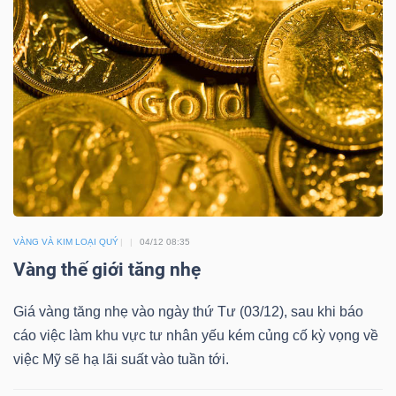
YẾU
TIÊU
DÙNG
THIẾT
YẾU
VÀNG VÀ KIM LOẠI QUÝ
04/12 08:35
Vàng thế giới tăng nhẹ
CHĂM
Giá vàng tăng nhẹ vào ngày thứ Tư (03/12), sau khi báo
SÓC
cáo việc làm khu vực tư nhân yếu kém củng cố kỳ vọng về
SỨC
việc Mỹ sẽ hạ lãi suất vào tuần tới.
KHỎE