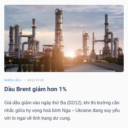
DỊCH
VỤ
TRUYỀN
THÔNG
TIỆN
ÍCH
NHIÊN LIỆU
03/12 07:28
Dầu Brent giảm hơn 1%
Giá dầu giảm vào ngày thứ Ba (02/12), khi thị trường cân
BẤT
nhắc giữa hy vọng hoà bình Nga – Ukraine đang suy yếu
ĐỘNG
với lo ngại về tình trạng dư cung.
SẢN