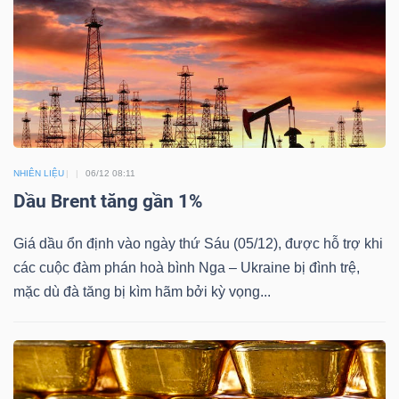
DOANH
NGHIỆP
BẤT
NHIÊN LIỆU
06/12 08:11
ĐỘNG
Dầu Brent tăng gần 1%
SẢN
Giá dầu ổn định vào ngày thứ Sáu (05/12), được hỗ trợ khi
các cuộc đàm phán hoà bình Nga – Ukraine bị đình trệ,
mặc dù đà tăng bị kìm hãm bởi kỳ vọng...
TÀI
CHÍNH