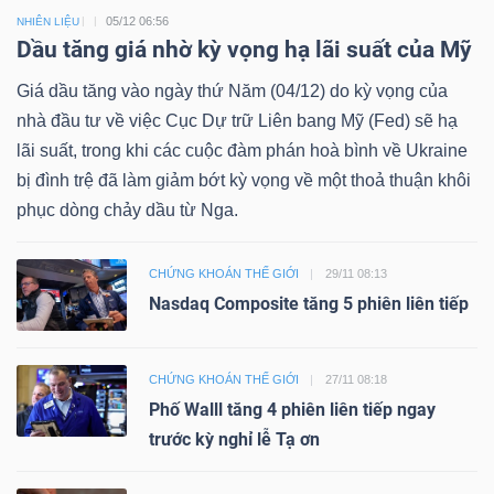
05/12 06:56
NHIÊN LIỆU
Bài
Dầu tăng giá nhờ kỳ vọng hạ lãi suất của Mỹ
viết
Giá dầu tăng vào ngày thứ Năm (04/12) do kỳ vọng của
của
nhà đầu tư về việc Cục Dự trữ Liên bang Mỹ (Fed) sẽ hạ
tác
lãi suất, trong khi các cuộc đàm phán hoà bình về Ukraine
giả
bị đình trệ đã làm giảm bớt kỳ vọng về một thoả thuận khôi
(-)
phục dòng chảy dầu từ Nga.
Báo
CHỨNG KHOÁN THẾ GIỚI
29/11 08:13
cáo
Nasdaq Composite tăng 5 phiên liên tiếp
phân
tích
CHỨNG KHOÁN THẾ GIỚI
27/11 08:18
(-)
Phố Walll tăng 4 phiên liên tiếp ngay
trước kỳ nghỉ lễ Tạ ơn
Thuật