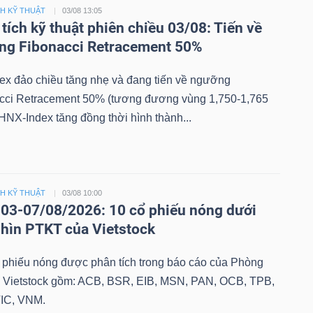
CH KỸ THUẬT
03/08 13:05
tích kỹ thuật phiên chiều 03/08: Tiến về
ng Fibonacci Retracement 50%
ex đảo chiều tăng nhẹ và đang tiến về ngưỡng
cci Retracement 50% (tương đương vùng 1,750-1,765
HNX-Index tăng đồng thời hình thành...
CH KỸ THUẬT
03/08 10:00
03-07/08/2026: 10 cổ phiếu nóng dưới
hìn PTKT của Vietstock
 phiếu nóng được phân tích trong báo cáo của Phòng
 Vietstock gồm: ACB, BSR, EIB, MSN, PAN, OCB, TPB,
IC, VNM.