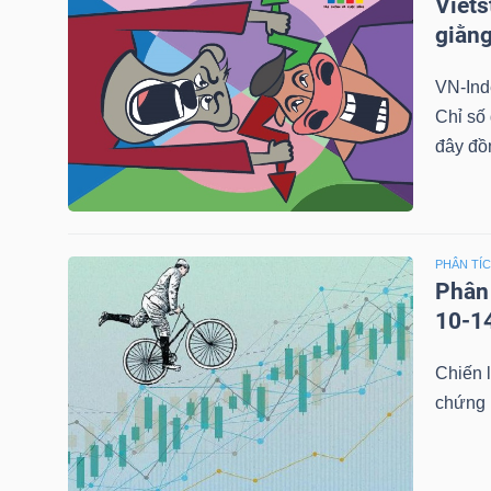
Viets
giằng
DOANH
VN-Inde
NGHIỆP
Chỉ số
đây đồn
BẤT
ĐỘNG
PHÂN TÍ
SẢN
Phân 
10-1
TÀI
Chiến l
CHÍNH
chứng 