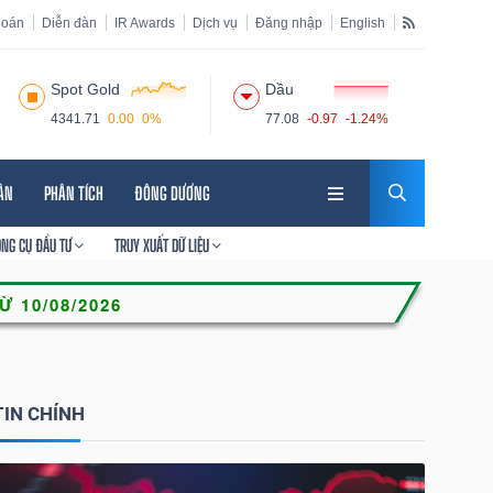
hoán
Diễn đàn
IR Awards
Dịch vụ
Đăng nhập
English
Spot Gold
Dầu
4341.71
0.00
0%
77.08
-0.97
-1.24%
HÂN
PHÂN TÍCH
ĐÔNG DƯƠNG
ÔNG CỤ ĐẦU TƯ
TRUY XUẤT DỮ LIỆU
TIN CHÍNH