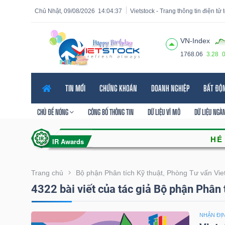
Chủ Nhật, 09/08/2026
14:04:38
Vietstock - Trang thông tin điện tử
VN-Index
1768.06
3.28
Tất cả
Tính năng
Ngành
Mã chứng khoán
Lãnh
TIN MỚI
CHỨNG KHOÁN
DOANH NGHIỆP
BẤT ĐỘ
Tính
năng
CHỦ ĐỀ NÓNG
CÔNG BỐ THÔNG TIN
DỮ LIỆU VĨ MÔ
DỮ LIỆU NGÀ
(-)
VIETSTOCK
Trang chủ
Bộ phận Phân tích Kỹ thuật, Phòng Tư vấn Vie
4322 bài viết của tác giả Bộ phận Phân 
CHỨNG
KHOÁN
NHẬN ĐỊ