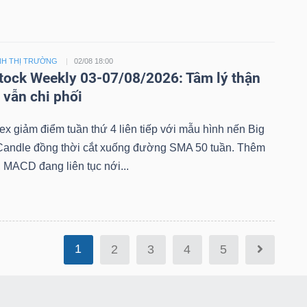
NH THỊ TRƯỜNG
02/08 18:00
tock Weekly 03-07/08/2026: Tâm lý thận
 vẫn chi phối
x giảm điểm tuần thứ 4 liên tiếp với mẫu hình nến Big
Candle đồng thời cắt xuống đường SMA 50 tuần. Thêm
 MACD đang liên tục nới...
1
2
3
4
5