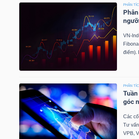
PHÂN TÍ
Phân 
ngưỡ
TRÁI
PHIẾU
VN-Ind
Fibona
điểm). 
CÔNG
CỤ
ĐẦU
PHÂN TÍ
TƯ
Tuần 
góc n
Các cổ
TRUY
Tư vấn
XUẤT
VPB, V
DỮ