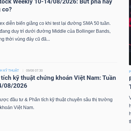
tock Weekly 10-14/08/2026: Bứt phá hay
 co?
x diễn biến giằng co khi test lại đường SMA 50 tuần.
 đang duy trì dưới đường Middle của Bollinger Bands,
g thời vùng đáy cũ đã...
CH KỸ THUẬT
09/08 07:30
P
tích kỹ thuật chứng khoán Việt Nam: Tuần
4/08/2026
V
ược đầu tư & Phân tích kỹ thuật chuyên sâu thị trường
h
khoán Việt Nam.
t