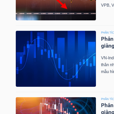
VPB, V
TÀI
CHÍNH
CÁ
PHÂN TÍ
NHÂN
Phân 
giằng
PHÂN
VN-Ind
TÍCH
thân n
mẫu hì
VIETSTOCKFINANCE
PHÂN TÍ
VĨ
Phân 
MÔ
giằng