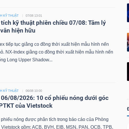
CH KỸ THUẬT
07/08 13:01
tích kỹ thuật phiên chiều 07/08: Tâm lý
vân hiện hữu
x tiếp tục giằng co đồng thời xuất hiện mẫu hình nến
hỏ. NX-Index giằng co đồng thời xuất hiện mẫu hình nến
ống Long Upper Shadow...
CH KỸ THUẬT
06/08 10:00
06/08/2026: 10 cổ phiếu nóng dưới góc
PTKT của Vietstock
 phiếu nóng được phân tích trong báo cáo của Phòng
 Vietstock gồm: ACB, BVH, EIB, MSN, PAN, OCB, TPB,