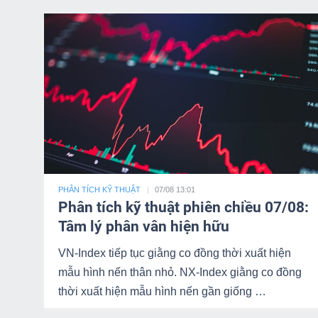
NGUYÊN
VẬT
LIỆU
CÔNG
NGHIỆP
PHÂN TÍCH KỸ THUẬT
07/08 13:01
Phân tích kỹ thuật phiên chiều 07/08:
Tâm lý phân vân hiện hữu
TIÊU
VN-Index tiếp tục giằng co đồng thời xuất hiện
DÙNG
mẫu hình nến thân nhỏ. NX-Index giằng co đồng
KHÔNG
thời xuất hiện mẫu hình nến gần giống …
THIẾT