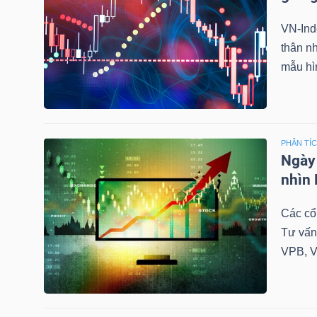
VN-Ind
thân n
NGÀNH
mẫu hìn
DOANH
NGHIỆP
PHÂN TÍ
Ngày 
nhìn 
CỔ
Các cổ
PHIẾU
Tư vấn
VPB, V
PHÁI
SINH