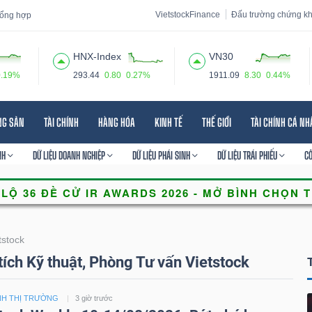
VietstockFinance
Đấu trường chứng k
 tổng hợp
HNX-Index
VN30
0.19%
293.44
0.80
0.27%
1911.09
8.30
0.44%
 đạo
Tin tức
Báo cáo phân tích
Thuật ngữ
Dịch vụ
NG SẢN
TÀI CHÍNH
HÀNG HÓA
KINH TẾ
THẾ GIỚI
TÀI CHÍNH CÁ N
NH
DỮ LIỆU DOANH NGHIỆP
DỮ LIỆU PHÁI SINH
DỮ LIỆU TRÁI PHIẾU
C
tstock
tích Kỹ thuật, Phòng Tư vấn Vietstock
NH THỊ TRƯỜNG
3 giờ trước