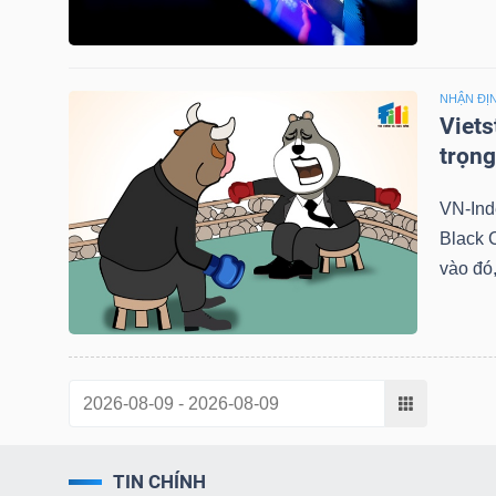
LIỆU
Ngành
NHẬN ĐỊ
(-)
Viets
trọng
VS-
SECTOR
VN-Inde
Black 
vào đó,
NĂNG
LƯỢNG
TIN CHÍNH