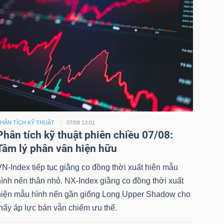
HÂN TÍCH KỸ THUẬT
07/08 13:01
Phân tích kỹ thuật phiên chiều 07/08:
Tâm lý phân vân hiện hữu
N-Index tiếp tục giằng co đồng thời xuất hiện mẫu
ình nến thân nhỏ. NX-Index giằng co đồng thời xuất
hiện mẫu hình nến gần giống Long Upper Shadow cho
hấy áp lực bán vẫn chiếm ưu thế.