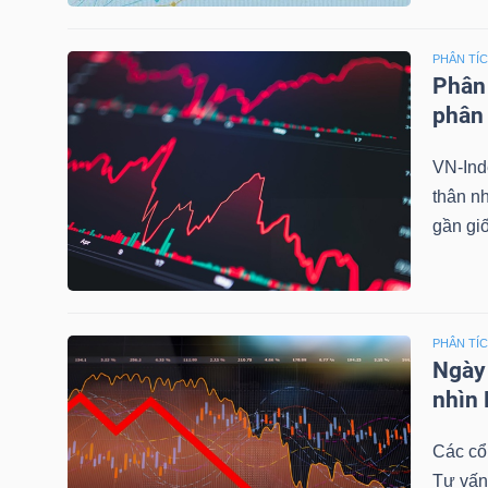
HÀNG
HÓA
PHÂN TÍ
Phân 
phân 
KINH
VN-Inde
TẾ
thân n
gần gi
THẾ
GIỚI
PHÂN TÍ
Ngày 
nhìn 
ĐÔNG
DƯƠNG
Các cổ
Tư vấn