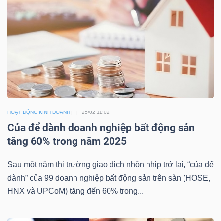
HÀNG
HÓA
KINH
TẾ
HOẠT ĐỘNG KINH DOANH
25/02 11:02
THẾ
Của để dành doanh nghiệp bất động sản
GIỚI
tăng 60% trong năm 2025
Sau một năm thị trường giao dịch nhộn nhịp trở lại, “của để
dành” của 99 doanh nghiệp bất động sản trên sàn (HOSE,
ĐÔNG
HNX và UPCoM) tăng đến 60% trong...
DƯƠNG