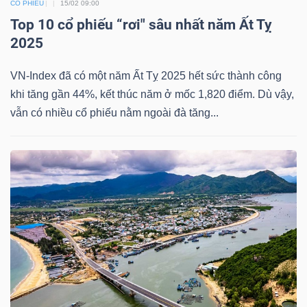
CỔ PHIẾU
15/02 09:00
YẾU
Top 10 cổ phiếu “rơi" sâu nhất năm Ất Tỵ
2025
VN-Index đã có một năm Ất Tỵ 2025 hết sức thành công
TIÊU
khi tăng gần 44%, kết thúc năm ở mốc 1,820 điểm. Dù vậy,
DÙNG
vẫn có nhiều cổ phiếu nằm ngoài đà tăng...
THIẾT
YẾU
CHĂM
SÓC
SỨC
KHỎE