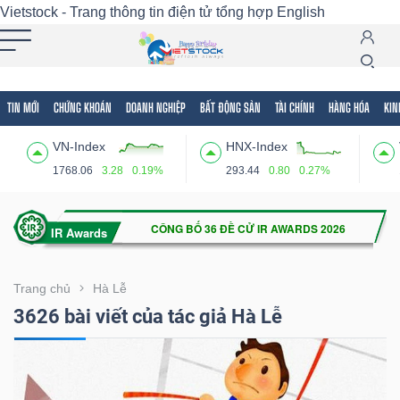
Vietstock - Trang thông tin điện tử tổng hợp
English
TIN MỚI
CHỨNG KHOÁN
DOANH NGHIỆP
BẤT ĐỘNG SẢN
TÀI CHÍNH
HÀNG HÓA
KIN
Tất cả
Tính năng
Ngành
Mã chứng khoán
Lãnh
VN-Index
HNX-Index
Tính
1768.06
3.28
0.19%
293.44
0.80
0.27%
năng
(-)
VIETSTOCK
Trang chủ
Hà Lễ
3626 bài viết của tác giả Hà Lễ
CHỨNG
KHOÁN