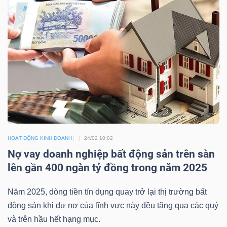
TÀI
CHÍNH
CÁ
NHÂN
PHÂN
TÍCH
HOẠT ĐỘNG KINH DOANH
24/02 10:02
VIETSTOCKFINANCE
Nợ vay doanh nghiệp bất động sản trên sàn
lên gần 400 ngàn tỷ đồng trong năm 2025
Năm 2025, dòng tiền tín dụng quay trở lại thị trường bất
VĨ
động sản khi dư nợ của lĩnh vực này đều tăng qua các quý
MÔ
và trên hầu hết hạng mục.