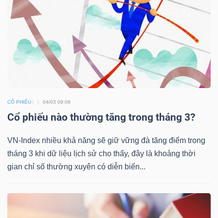
DOANH
NGHIỆP
BẤT
CỔ PHIẾU
04/03 09:08
ĐỘNG
Cổ phiếu nào thường tăng trong tháng 3?
SẢN
VN-Index nhiều khả năng sẽ giữ vững đà tăng điểm trong
tháng 3 khi dữ liệu lịch sử cho thấy, đây là khoảng thời
TÀI
gian chỉ số thường xuyên có diễn biến...
CHÍNH