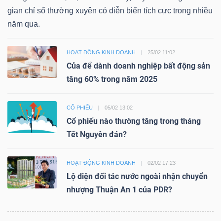
ngữ
gian chỉ số thường xuyên có diễn biến tích cực trong nhiều
(-)
năm qua.
Dịch
HOẠT ĐỘNG KINH DOANH
25/02 11:02
vụ
Của để dành doanh nghiệp bất động sản
(-)
tăng 60% trong năm 2025
CỔ PHIẾU
05/02 13:02
Đào
Cổ phiếu nào thường tăng trong tháng
tạo
Tết Nguyên đán?
HOẠT ĐỘNG KINH DOANH
02/02 17:23
Lộ diện đối tác nước ngoài nhận chuyển
nhượng Thuận An 1 của PDR?
Sách
tài
chính