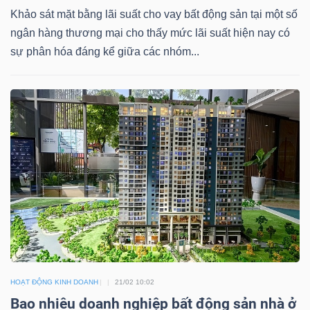
LIỆU
Khảo sát mặt bằng lãi suất cho vay bất động sản tại một số
ngân hàng thương mại cho thấy mức lãi suất hiện nay có
Ngành
sự phân hóa đáng kể giữa các nhóm...
(-)
VS-
SECTOR
NĂNG
LƯỢNG
HOẠT ĐỘNG KINH DOANH
21/02 10:02
Bao nhiêu doanh nghiệp bất động sản nhà ở