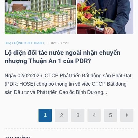
Mã
chứng
khoán
(-)
HOẠT ĐỘNG KINH DOANH
02/02 17:23
Tất cả
Cổ phiếu
Chỉ số
Chứng chỉ quỹ
Chứng 
Lộ diện đối tác nước ngoài nhận chuyển
nhượng Thuận An 1 của PDR?
Lãnh
đạo
Ngày 02/02/2026, CTCP Phát triển Bất động sản Phát Đạt
(-)
(PDR: HOSE) công bố thông tin về việc CTCP Bất động
sản Đầu tư và Phát triển Cao ốc Bình Dương...
Tất cả
Người nội bộ
Người liên quan
Cổ đông lớn
Tin
1
2
3
4
5
tức
(-)