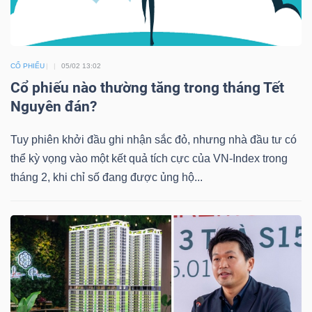
DỊCH
VỤ
TRUYỀN
THÔNG
CỔ PHIẾU
05/02 13:02
Cổ phiếu nào thường tăng trong tháng Tết
Nguyên đán?
Tuy phiên khởi đầu ghi nhận sắc đỏ, nhưng nhà đầu tư có
TIỆN
thể kỳ vọng vào một kết quả tích cực của VN-Index trong
ÍCH
tháng 2, khi chỉ số đang được ủng hộ...
BẤT
ĐỘNG
SẢN