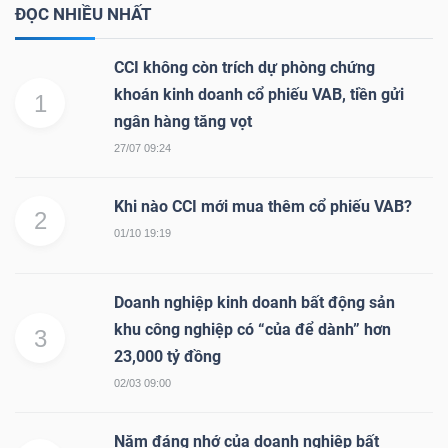
ĐỌC NHIỀU NHẤT
CCI không còn trích dự phòng chứng
khoán kinh doanh cổ phiếu VAB, tiền gửi
1
Công
ngân hàng tăng vọt
cụ
27/07 09:24
đầu
tư
Khi nào CCI mới mua thêm cổ phiếu VAB?
2
01/10 19:19
Doanh nghiệp kinh doanh bất động sản
khu công nghiệp có “của để dành” hơn
Truyền
3
23,000 tỷ đồng
thông
02/03 09:00
tài
chính
Năm đáng nhớ của doanh nghiệp bất