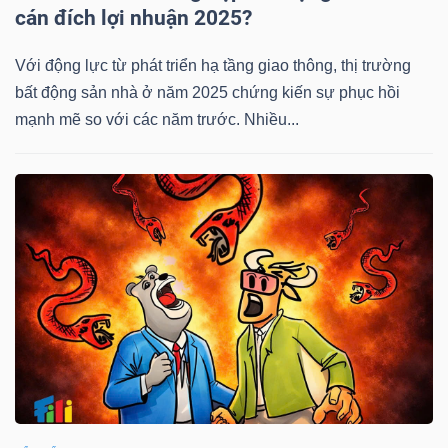
cán đích lợi nhuận 2025?
NGUYÊN
VẬT
Với động lực từ phát triển hạ tầng giao thông, thị trường
LIỆU
bất động sản nhà ở năm 2025 chứng kiến sự phục hồi
mạnh mẽ so với các năm trước. Nhiều...
CÔNG
NGHIỆP
TIÊU
DÙNG
KHÔNG
THIẾT