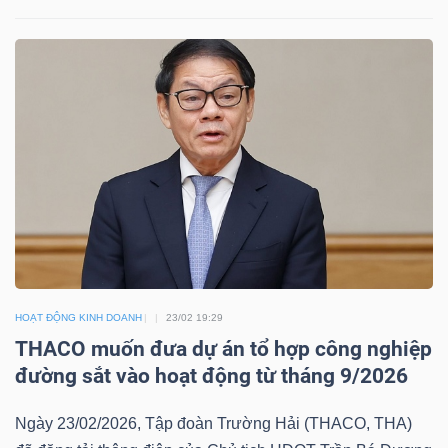
NGÀNH
DOANH
NGHIỆP
CỔ
PHIẾU
HOẠT ĐỘNG KINH DOANH
23/02 19:29
THACO muốn đưa dự án tổ hợp công nghiệp
đường sắt vào hoạt động từ tháng 9/2026
PHÁI
Ngày 23/02/2026, Tập đoàn Trường Hải (THACO, THA)
SINH