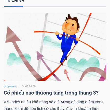
TIN CHÍNH
Bài
viết
của
tác
giả
(-)
Báo
cáo
phân
tích
(-)
04/03 09:08
CỔ PHIẾU
Cổ phiếu nào thường tăng trong tháng 3?
VN-Index nhiều khả năng sẽ giữ vững đà tăng điểm trong
Thuật
tháng 3 khi dữ liệu lịch sử cho thấy, đây là khoảng thời