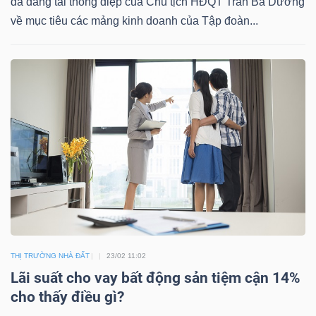
đã đăng tải thông điệp của Chủ tịch HĐQT Trần Bá Dương
về mục tiêu các mảng kinh doanh của Tập đoàn...
TRÁI
PHIẾU
CÔNG
CỤ
ĐẦU
TƯ
THỊ TRƯỜNG NHÀ ĐẤT
23/02 11:02
TRUY
Lãi suất cho vay bất động sản tiệm cận 14%
XUẤT
cho thấy điều gì?
DỮ