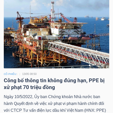
Bài
viết
của
tác
giả
(-)
Báo
cáo
13/05 08:50
CỔ PHIẾU
phân
Công bố thông tin không đúng hạn, PPE bị
tích
xử phạt 70 triệu đồng
(-)
Ngày 10/5/2022, Ủy ban Chứng khoán Nhà nước ban
hành Quyết định về việc xử phạt vi phạm hành chính đối
Thuật
với CTCP Tư vấn điện lực dầu khí Việt Nam (HNX: PPE)