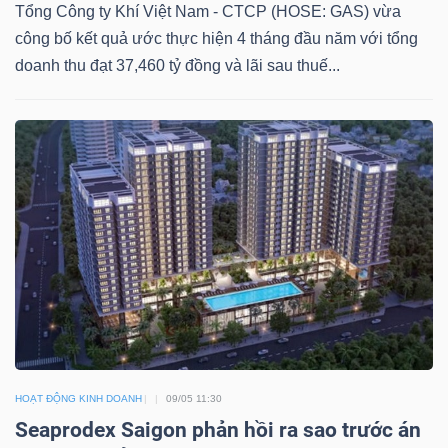
Tổng Công ty Khí Việt Nam - CTCP (HOSE: GAS) vừa
NGUYÊN
công bố kết quả ước thực hiện 4 tháng đầu năm với tổng
VẬT
doanh thu đạt 37,460 tỷ đồng và lãi sau thuế...
LIỆU
CÔNG
NGHIỆP
TIÊU
DÙNG
KHÔNG
HOẠT ĐỘNG KINH DOANH
09/05 11:30
Seaprodex Saigon phản hồi ra sao trước án
THIẾT