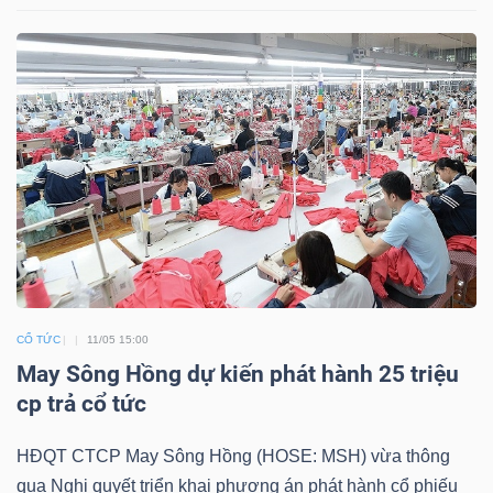
TRÁI
PHIẾU
CÔNG
CỤ
ĐẦU
TƯ
CỔ TỨC
11/05 15:00
May Sông Hồng dự kiến phát hành 25 triệu
cp trả cổ tức
TRUY
XUẤT
HĐQT CTCP May Sông Hồng (HOSE: MSH) vừa thông
DỮ
qua Nghị quyết triển khai phương án phát hành cổ phiếu