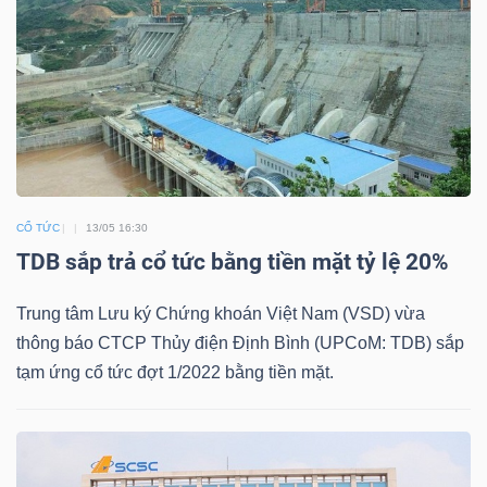
DOANH
NGHIỆP
BẤT
CỔ TỨC
13/05 16:30
ĐỘNG
TDB sắp trả cổ tức bằng tiền mặt tỷ lệ 20%
SẢN
Trung tâm Lưu ký Chứng khoán Việt Nam (VSD) vừa
thông báo CTCP Thủy điện Định Bình (UPCoM: TDB) sắp
TÀI
tạm ứng cổ tức đợt 1/2022 bằng tiền mặt.
CHÍNH