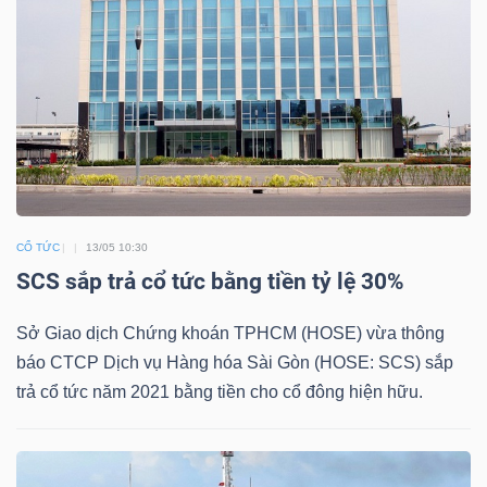
HÀNG
HÓA
KINH
TẾ
CỔ TỨC
13/05 10:30
THẾ
SCS sắp trả cổ tức bằng tiền tỷ lệ 30%
GIỚI
Sở Giao dịch Chứng khoán TPHCM (HOSE) vừa thông
báo CTCP Dịch vụ Hàng hóa Sài Gòn (HOSE: SCS) sắp
trả cổ tức năm 2021 bằng tiền cho cổ đông hiện hữu.
ĐÔNG
DƯƠNG