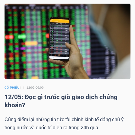
NGÀNH
DOANH
NGHIỆP
CỔ
CỔ PHIẾU
12/05 06:00
PHIẾU
12/05: Đọc gì trước giờ giao dịch chứng
khoán?
Cùng điểm lại những tin tức tài chính kinh tế đáng chú ý
PHÁI
trong nước và quốc tế diễn ra trong 24h qua.
SINH