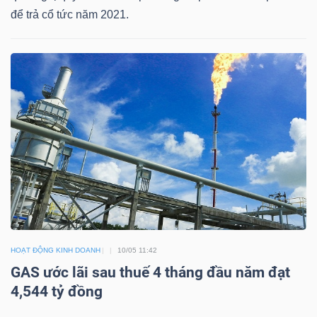
LIỆU
để trả cổ tức năm 2021.
Ngành
(-)
VS-
SECTOR
NĂNG
LƯỢNG
HOẠT ĐỘNG KINH DOANH
10/05 11:42
GAS ước lãi sau thuế 4 tháng đầu năm đạt
4,544 tỷ đồng