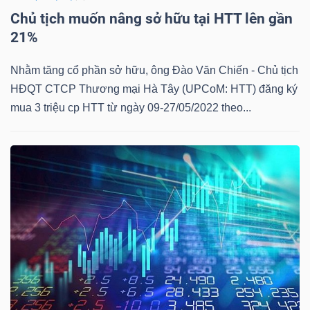
Chủ tịch muốn nâng sở hữu tại HTT lên gần
21%
TÀI
Nhằm tăng cổ phần sở hữu, ông Đào Văn Chiến - Chủ tịch
CHÍNH
HĐQT CTCP Thương mại Hà Tây (UPCoM: HTT) đăng ký
mua 3 triệu cp HTT từ ngày 09-27/05/2022 theo...
CÔNG
NGHỆ
THÔNG
TIN