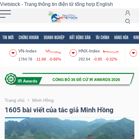
Vietstock - Trang thông tin điện tử tổng hợp
English
TIN MỚI
CHỨNG KHOÁN
DOANH NGHIỆP
BẤT ĐỘNG SẢN
TÀI CHÍNH
HÀNG HÓA
KIN
Tất cả
Tính năng
Ngành
Mã chứng khoán
Lãnh
VN-Index
HNX-Index
Tính
1764.78
-11.68
-0.66%
292.64
-0.95
-0.32%
năng
(-)
VIETSTOCK
Trang chủ
Minh Hồng
1605 bài viết của tác giả Minh Hồng
CHỨNG
KHOÁN