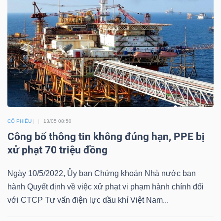
TÀI
CHÍNH
CÁ
NHÂN
PHÂN
CỔ PHIẾU
13/05 08:50
TÍCH
Công bố thông tin không đúng hạn, PPE bị
VIETSTOCKFINANCE
xử phạt 70 triệu đồng
Ngày 10/5/2022, Ủy ban Chứng khoán Nhà nước ban
hành Quyết định về việc xử phạt vi phạm hành chính đối
VĨ
với CTCP Tư vấn điện lực dầu khí Việt Nam...
MÔ