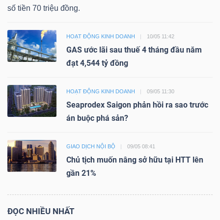
ngữ
số tiền 70 triệu đồng.
(-)
HOẠT ĐỘNG KINH DOANH
10/05 11:42
Dịch
GAS ước lãi sau thuế 4 tháng đầu năm
vụ
đạt 4,544 tỷ đồng
(-)
HOẠT ĐỘNG KINH DOANH
09/05 11:30
Seaprodex Saigon phản hồi ra sao trước
Đào
án buộc phá sản?
tạo
GIAO DỊCH NỘI BỘ
09/05 08:41
Chủ tịch muốn nâng sở hữu tại HTT lên
gần 21%
Sách
tài
ĐỌC NHIỀU NHẤT
chính