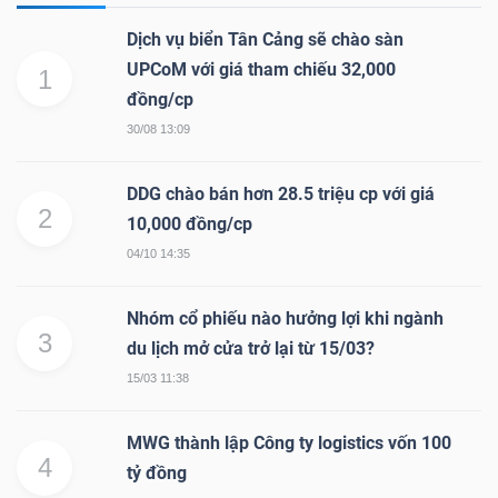
Dịch vụ biển Tân Cảng sẽ chào sàn
UPCoM với giá tham chiếu 32,000
1
đồng/cp
30/08 13:09
Công
cụ
DDG chào bán hơn 28.5 triệu cp với giá
đầu
2
10,000 đồng/cp
tư
04/10 14:35
Nhóm cổ phiếu nào hưởng lợi khi ngành
3
du lịch mở cửa trở lại từ 15/03?
Truyền
15/03 11:38
thông
tài
MWG thành lập Công ty logistics vốn 100
chính
4
tỷ đồng