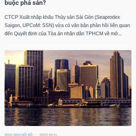
buộc phá sản?
YẾU
CTCP Xuất nhập khẩu Thủy sản Sài Gòn (Seaprodex
Saigon, UPCoM: SSN) vừa có văn bản phản hồi liên quan
đến Quyết định của Tòa án nhân dân TPHCM về mở...
TIÊU
DÙNG
THIẾT
YẾU
CHĂM
SÓC
SỨC
KHỎE
GIAO DỊCH NỘI BỘ
09/05 08:41