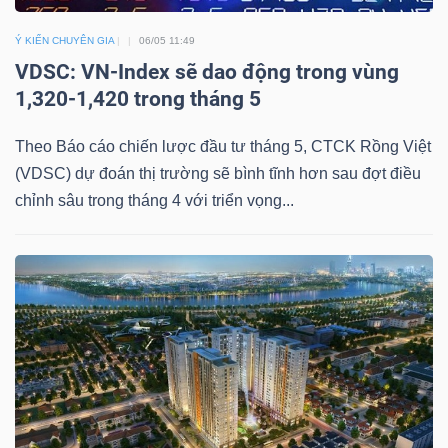
DỊCH
VỤ
Ý KIẾN CHUYÊN GIA
06/05 11:49
TRUYỀN
VDSC: VN-Index sẽ dao động trong vùng
THÔNG
1,320-1,420 trong tháng 5
Theo Báo cáo chiến lược đầu tư tháng 5, CTCK Rồng Việt
(VDSC) dự đoán thị trường sẽ bình tĩnh hơn sau đợt điều
chỉnh sâu trong tháng 4 với triển vọng...
TIỆN
ÍCH
BẤT
ĐỘNG
SẢN