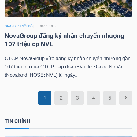
Mã
chứng
khoán
GIAO DỊCH NỘI BỘ
06/05 10:06
(-)
NovaGroup đăng ký nhận chuyển nhượng
107 triệu cp NVL
Tất cả
Cổ phiếu
Chỉ số
Chứng chỉ quỹ
Chứng 
CTCP NovaGroup vừa đăng ký nhận chuyển nhượng gần
Lãnh
107 triệu cp của CTCP Tập đoàn Đầu tư Địa ốc No Va
đạo
(Novaland, HOSE: NVL) từ ngày...
(-)
Tất cả
Người nội bộ
Người liên quan
Cổ đông lớn
1
2
3
4
5
Tin
tức
TIN CHÍNH
(-)