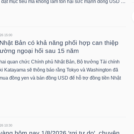
đạt mục tiêu mà không làm tổn hại sức mạnh đồng USD …
26 15:00
Nhật Bản có khả năng phối hợp can thiệp
trường ngoại hối sau 15 năm
hai quan chức Chính phủ Nhật Bản, Bộ trưởng Tài chính
ki Katayama sẽ thông báo rằng Tokyo và Washington đã
mua đồng yen và bán đồng USD để hỗ trợ đồng tiền Nhật
26 10:30
vàng hôm nay 1/8/2026 'rơi tự do', chuyên