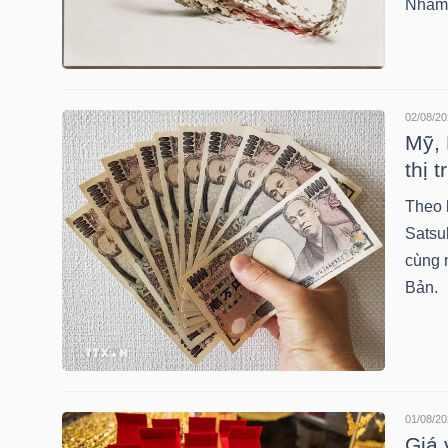
Nhằm 
HÀNG
HÓA
02/08/20
KINH
Mỹ, 
TẾ
thị 
Theo 
Satsu
THẾ
cùng 
GIỚI
Bản.
ĐÔNG
DƯƠNG
01/08/20
Giá 