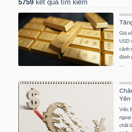
5759
kết quả tìm kiếm
06/08/20
DOANH
Tăng
NGHIỆP
Giá v
USD su
cảnh n
BẤT
đánh 
ĐỘNG
…
SẢN
04/08/20
Châu
Yên 
TÀI
CHÍNH
Việc 
ngoại
chất l