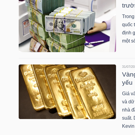
trườ
Trong 
NGÀNH
quốc 
định g
một số
DOANH
NGHIỆP
31/07/20
Vàng
yếu
CỔ
Giá v
PHIẾU
và dữ
nhà đ
suất. 
PHÁI
Kevi
SINH