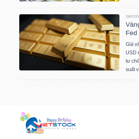
LIỆU
29/07/20
Ngành
Vàng
(-)
Fed
Giá v
VS-
USD d
SECTOR
tư ch
suất v
NĂNG
LƯỢNG