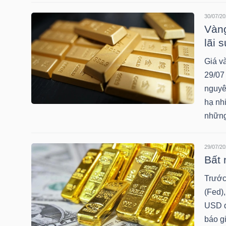
30/07/20
Vàng
TRÁI
lãi s
PHIẾU
Giá v
29/07
nguyê
CÔNG
hạ nhi
nhữn
CỤ
ĐẦU
TƯ
29/07/20
Bất 
Trước
TRUY
(Fed),
XUẤT
USD du
báo g
DỮ