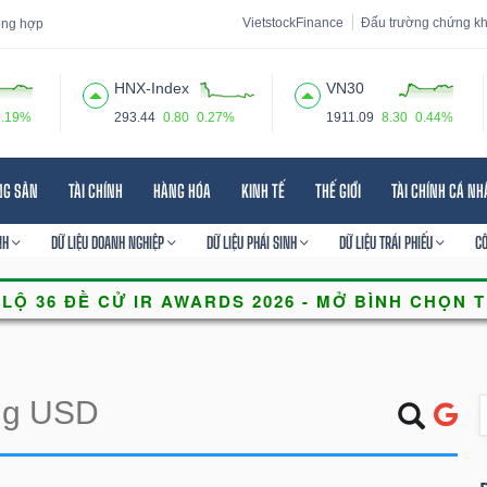
VietstockFinance
Đấu trường chứng k
tổng hợp
HNX-Index
VN30
0.19%
293.44
0.80
0.27%
1911.09
8.30
0.44%
 đạo
Tin tức
Báo cáo phân tích
Thuật ngữ
Dịch vụ
NG SẢN
TÀI CHÍNH
HÀNG HÓA
KINH TẾ
THẾ GIỚI
TÀI CHÍNH CÁ N
NH
DỮ LIỆU DOANH NGHIỆP
DỮ LIỆU PHÁI SINH
DỮ LIỆU TRÁI PHIẾU
C