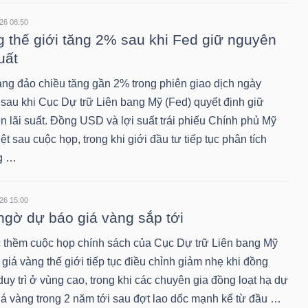
26 08:50
 thế giới tăng 2% sau khi Fed giữ nguyên
uất
àng đảo chiều tăng gần 2% trong phiên giao dịch ngày
 sau khi Cục Dự trữ Liên bang Mỹ (Fed) quyết định giữ
n lãi suất. Đồng USD và lợi suất trái phiếu Chính phủ Mỹ
ệt sau cuộc họp, trong khi giới đầu tư tiếp tục phân tích
g …
26 15:00
ngờ dự báo giá vàng sắp tới
 thềm cuộc họp chính sách của Cục Dự trữ Liên bang Mỹ
 giá vàng thế giới tiếp tục điều chỉnh giảm nhẹ khi đồng
y trì ở vùng cao, trong khi các chuyên gia đồng loạt hạ dự
iá vàng trong 2 năm tới sau đợt lao dốc mạnh kể từ đầu …