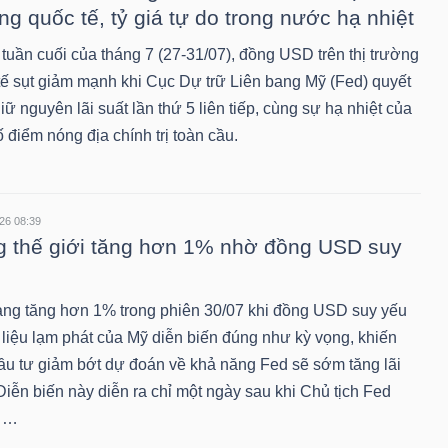
ng quốc tế, tỷ giá tự do trong nước hạ nhiệt
tuần cuối của tháng 7 (27-31/07), đồng USD trên thị trường
tế sụt giảm mạnh khi Cục Dự trữ Liên bang Mỹ (Fed) quyết
iữ nguyên lãi suất lần thứ 5 liên tiếp, cùng sự hạ nhiệt của
 điểm nóng địa chính trị toàn cầu.
26 08:39
 thế giới tăng hơn 1% nhờ đồng USD suy
àng tăng hơn 1% trong phiên 30/07 khi đồng USD suy yếu
 liệu lạm phát của Mỹ diễn biến đúng như kỳ vọng, khiến
ầu tư giảm bớt dự đoán về khả năng Fed sẽ sớm tăng lãi
Diễn biến này diễn ra chỉ một ngày sau khi Chủ tịch Fed
n …