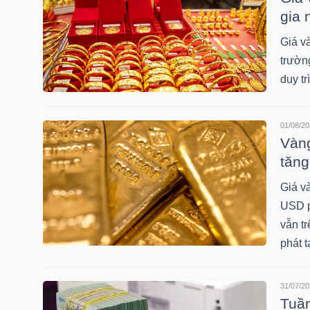
gia 
TÀI
Giá và
CHÍNH
trườn
CÁ
duy tr
NHÂN
01/08/20
Vàng
PHÂN
tăng
TÍCH
Giá v
VIETSTOCKFINANCE
USD p
vẫn t
phát t
VĨ
31/07/20
MÔ
Tuần