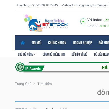
Thứ Sáu, 07/08/2026
08:24:46
Vietstock - Trang thông tin điện tử 
VN-Index
1768.06
3.28
Tất cả
Tính năng
Ngành
Mã chứng khoán
Lãnh
TIN MỚI
CHỨNG KHOÁN
DOANH NGHIỆP
BẤT ĐỘ
Tính
năng
CHỦ ĐỀ NÓNG
CÔNG BỐ THÔNG TIN
DỮ LIỆU VĨ MÔ
DỮ LIỆU NGÀ
(-)
VIETSTOCK
Trang Chủ
Tìm kiếm
CHỨNG
KHOÁN