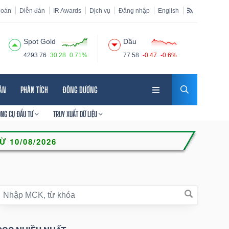
hoán
Diễn đàn
IR Awards
Dịch vụ
Đăng nhập
English
Spot Gold
Dầu
4293.76
30.28
0.71%
77.58
-0.47
-0.6%
HÂN
PHÂN TÍCH
ĐÔNG DƯƠNG
ÔNG CỤ ĐẦU TƯ
TRUY XUẤT DỮ LIỆU