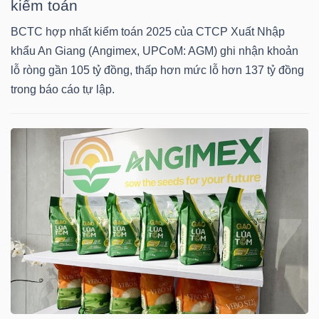
kiểm toán
BCTC hợp nhất kiểm toán 2025 của CTCP Xuất Nhập
TÀI
khẩu An Giang (Angimex, UPCoM: AGM) ghi nhận khoản
CHÍNH
lỗ ròng gần 105 tỷ đồng, thấp hơn mức lỗ hơn 137 tỷ đồng
CÁ
trong báo cáo tự lập.
NHÂN
PHÂN
TÍCH
VIETSTOCKFINANCE
VĨ
MÔ