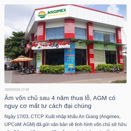
DOANH
NGHIỆP
BẤT
ĐỘNG
SẢN
18/03/2026 17:49
Âm vốn chủ sau 4 năm thua lỗ, AGM có
TÀI
nguy cơ mất tư cách đại chúng
CHÍNH
Ngày 17/03, CTCP Xuất nhập khẩu An Giang (Angimex,
UPCoM: AGM) đã gửi văn bản về tình hình vốn chủ sở hữu