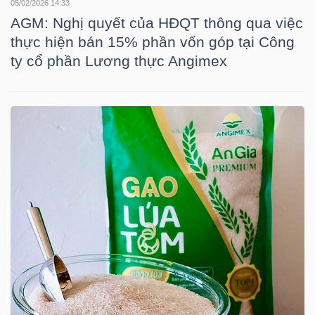
05/02/2026 14:33
LIỆU
AGM: Nghị quyết của HĐQT thông qua việc
thực hiện bán 15% phần vốn góp tại Công
Ngành
ty cổ phần Lương thực Angimex
(-)
VS-
SECTOR
NĂNG
LƯỢNG