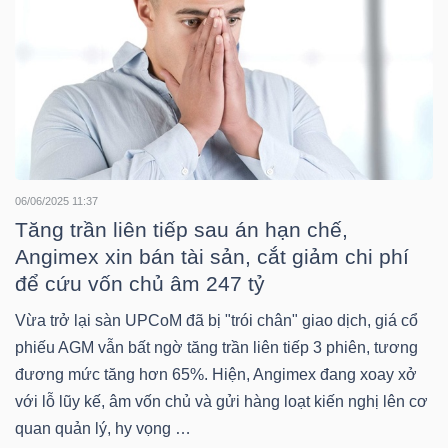
TÀI
CHÍNH
06/06/2025 11:37
Tăng trần liên tiếp sau án hạn chế,
CÔNG
Angimex xin bán tài sản, cắt giảm chi phí
NGHỆ
để cứu vốn chủ âm 247 tỷ
THÔNG
Vừa trở lại sàn UPCoM đã bị "trói chân" giao dịch, giá cổ
TIN
phiếu AGM vẫn bất ngờ tăng trần liên tiếp 3 phiên, tương
đương mức tăng hơn 65%. Hiện, Angimex đang xoay xở
với lỗ lũy kế, âm vốn chủ và gửi hàng loạt kiến nghị lên cơ
quan quản lý, hy vọng …