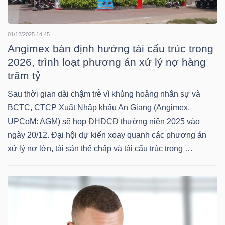
YẾU
01/12/2025 14:45
Angimex bàn định hướng tái cấu trúc trong
2026, trình loạt phương án xử lý nợ hàng
TIÊU
trăm tỷ
DÙNG
THIẾT
Sau thời gian dài chậm trễ vì khủng hoảng nhân sự và
BCTC, CTCP Xuất Nhập khẩu An Giang (Angimex,
YẾU
UPCoM: AGM) sẽ họp ĐHĐCĐ thường niên 2025 vào
ngày 20/12. Đại hội dự kiến xoay quanh các phương án
xử lý nợ lớn, tài sản thế chấp và tái cấu trúc trong …
CHĂM
SÓC
SỨC
KHỎE