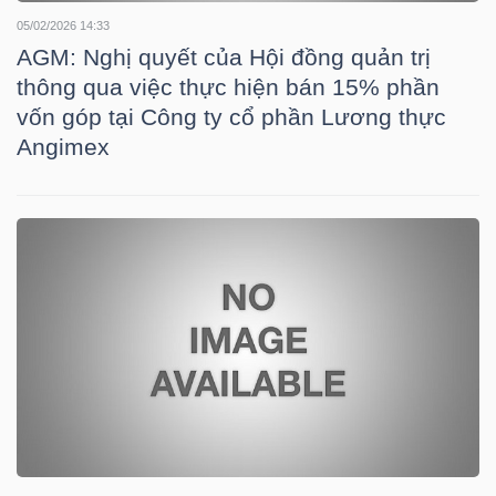
05/02/2026 14:33
AGM: Nghị quyết của Hội đồng quản trị
thông qua việc thực hiện bán 15% phần
TRÁI
vốn góp tại Công ty cổ phần Lương thực
PHIẾU
Angimex
CÔNG
CỤ
ĐẦU
TƯ
TRUY
XUẤT
DỮ