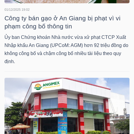
NGUYÊN
01/12/2025 19:02
VẬT
Công ty bán gạo ở An Giang bị phạt vì vi
LIỆU
phạm công bố thông tin
Ủy ban Chứng khoán Nhà nước vừa xử phạt CTCP Xuất
Nhập khẩu An Giang (UPCoM: AGM) hơn 92 triệu đồng do
không công bố và chậm công bố nhiều tài liệu theo quy
CÔNG
định.
NGHIỆP
TIÊU
DÙNG
KHÔNG
THIẾT