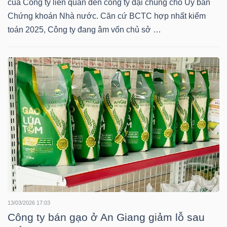
của Công ty liên quan đến công ty đại chúng cho Ủy ban
HÀNG
Chứng khoán Nhà nước. Căn cứ BCTC hợp nhất kiểm
HÓA
toán 2025, Công ty đang âm vốn chủ sở …
KINH
TẾ
THẾ
GIỚI
ĐÔNG
13/03/2026 17:03
DƯƠNG
Công ty bán gạo ở An Giang giảm lỗ sau