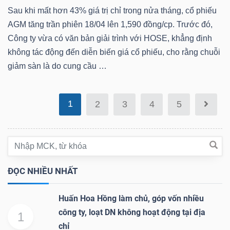
Sau khi mất hơn 43% giá trị chỉ trong nửa tháng, cổ phiếu
Bài
AGM tăng trần phiên 18/04 lên 1,590 đồng/cp. Trước đó,
viết
Công ty vừa có văn bản giải trình với HOSE, khẳng định
của
không tác động đến diễn biến giá cổ phiếu, cho rằng chuỗi
tác
giảm sàn là do cung cầu …
giả
(-)
1
2
3
4
5
Báo
cáo
phân
tích
ĐỌC NHIỀU NHẤT
(-)
Huấn Hoa Hồng làm chủ, góp vốn nhiều
công ty, loạt DN không hoạt động tại địa
1
Thuật
chỉ