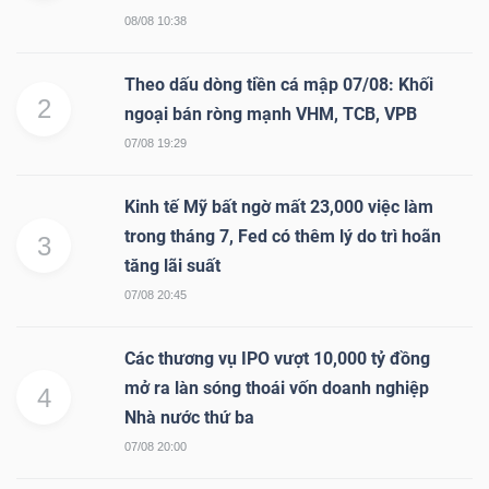
ngữ
08/08 10:38
(-)
Theo dấu dòng tiền cá mập 07/08: Khối
2
Dịch
ngoại bán ròng mạnh VHM, TCB, VPB
vụ
07/08 19:29
(-)
Kinh tế Mỹ bất ngờ mất 23,000 việc làm
trong tháng 7, Fed có thêm lý do trì hoãn
3
Đào
tăng lãi suất
tạo
07/08 20:45
Các thương vụ IPO vượt 10,000 tỷ đồng
mở ra làn sóng thoái vốn doanh nghiệp
4
Nhà nước thứ ba
Sách
07/08 20:00
tài
chính