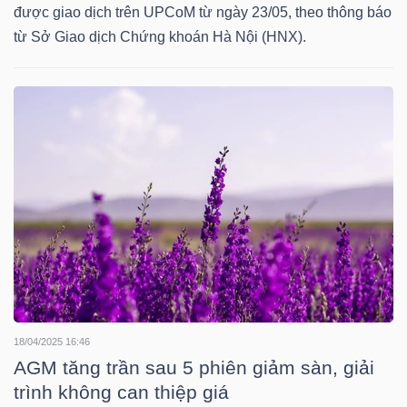
được giao dịch trên UPCoM từ ngày 23/05, theo thông báo
Mã
từ Sở Giao dịch Chứng khoán Hà Nội (HNX).
chứng
khoán
(-)
Tất cả
Cổ phiếu
Chỉ số
Chứng chỉ quỹ
Chứng 
Lãnh
đạo
(-)
Tất cả
Người nội bộ
Người liên quan
Cổ đông lớn
Tin
18/04/2025 16:46
tức
AGM tăng trần sau 5 phiên giảm sàn, giải
(-)
trình không can thiệp giá