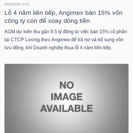
06/02/2026 10:52
Lỗ 4 năm liên tiếp, Angimex bán 15% vốn
công ty con để xoay dòng tiền
NGÀNH
AGM dự kiến thu gần 9.5 tỷ đồng từ việc bán 15% cổ phần
tại CTCP Lương thực Angimex để trả nợ và bổ sung vốn
lưu động, khi Doanh nghiệp thua lỗ 4 năm liên tiếp.
DOANH
NGHIỆP
CỔ
PHIẾU
PHÁI
SINH