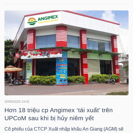
DỊCH
VỤ
TRUYỀN
THÔNG
TIỆN
ÍCH
20/05/2025 14:02
BẤT
Hơn 18 triệu cp Angimex ‘tái xuất’ trên
ĐỘNG
UPCoM sau khi bị hủy niêm yết
SẢN
Cổ phiếu của CTCP Xuất nhập khẩu An Giang (AGM) sẽ