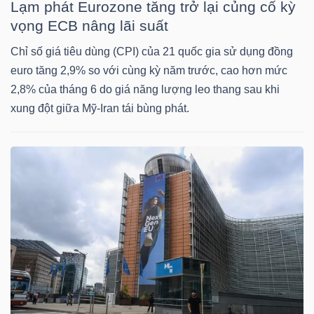
Lạm phát Eurozone tăng trở lại củng cố kỳ
vọng ECB nâng lãi suất
NGÀNH
Chỉ số giá tiêu dùng (CPI) của 21 quốc gia sử dụng đồng
euro tăng 2,9% so với cùng kỳ năm trước, cao hơn mức
2,8% của tháng 6 do giá năng lượng leo thang sau khi
xung đột giữa Mỹ-Iran tái bùng phát.
DOANH
NGHIỆP
CỔ
PHIẾU
PHÁI
SINH