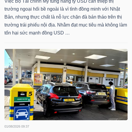
Việc Bộ Tài chính Mỹ tung hàng tỷ USD can thiệp thị
trường ngoại hối bề ngoài là vì tình đồng minh với Nhật
TÀI
Bản, nhưng thực chất là nỗ lực chặn đà bán tháo trên thị
CHÍNH
trường trái phiếu nội địa. Nhằm đạt mục tiêu mà không làm
CÁ
tổn hại sức mạnh đồng USD …
NHÂN
PHÂN
TÍCH
VIETSTOCKFINANCE
VĨ
MÔ
01/08/2026 09:37