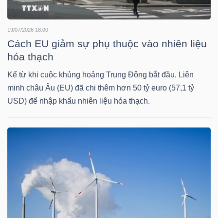
19/07/2026 18:00
TRÁI
Cách EU giảm sự phụ thuộc vào nhiên liệu
PHIẾU
hóa thạch
Kể từ khi cuộc khủng hoảng Trung Đông bắt đầu, Liên
minh châu Âu (EU) đã chi thêm hơn 50 tỷ euro (57,1 tỷ
CÔNG
USD) để nhập khẩu nhiên liệu hóa thạch.
CỤ
ĐẦU
TƯ
TRUY
XUẤT
DỮ