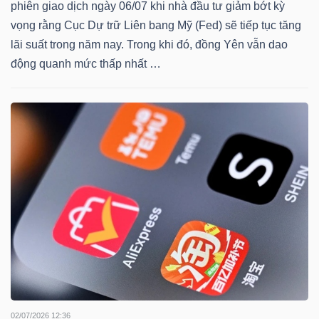
DỊCH
phiên giao dịch ngày 06/07 khi nhà đầu tư giảm bớt kỳ
VỤ
vọng rằng Cục Dự trữ Liên bang Mỹ (Fed) sẽ tiếp tục tăng
TRUYỀN
lãi suất trong năm nay. Trong khi đó, đồng Yên vẫn dao
THÔNG
động quanh mức thấp nhất …
TIỆN
ÍCH
BẤT
ĐỘNG
SẢN
02/07/2026 12:36