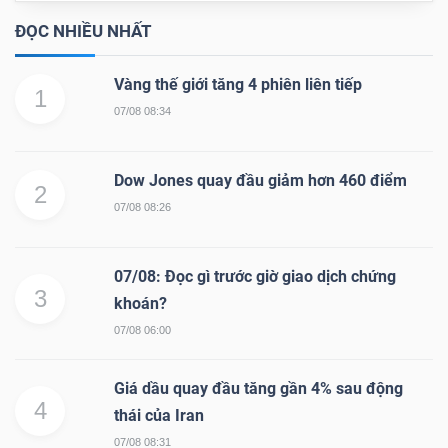
ngữ
(-)
ĐỌC NHIỀU NHẤT
Vàng thế giới tăng 4 phiên liên tiếp
1
Dịch
07/08 08:34
vụ
(-)
Dow Jones quay đầu giảm hơn 460 điểm
2
07/08 08:26
Đào
tạo
07/08: Đọc gì trước giờ giao dịch chứng
3
khoán?
07/08 06:00
Sách
Giá dầu quay đầu tăng gần 4% sau động
4
tài
thái của Iran
chính
07/08 08:31