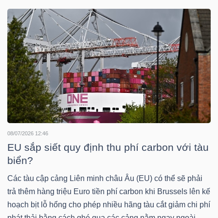
YẾU
TIÊU
DÙNG
THIẾT
YẾU
08/07/2026 12:46
EU sắp siết quy định thu phí carbon với tàu
biển?
CHĂM
SÓC
Các tàu cập cảng Liên minh châu Âu (EU) có thể sẽ phải
trả thêm hàng triệu Euro tiền phí carbon khi Brussels lên kế
SỨC
hoạch bịt lỗ hổng cho phép nhiều hãng tàu cắt giảm chi phí
KHỎE
phát thải bằng cách ghé qua các cảng nằm ngay ngoài