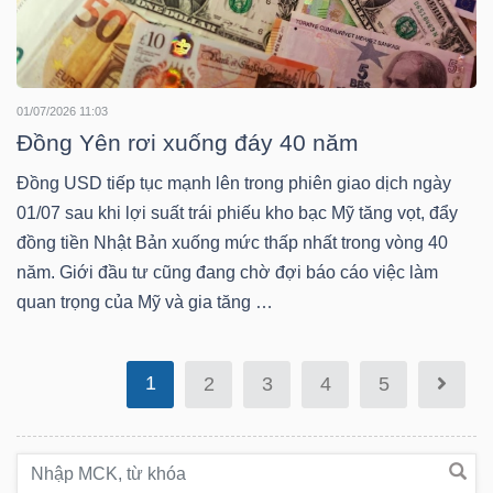
Bài
viết
của
01/07/2026 11:03
tác
Đồng Yên rơi xuống đáy 40 năm
giả
Đồng USD tiếp tục mạnh lên trong phiên giao dịch ngày
(-)
01/07 sau khi lợi suất trái phiếu kho bạc Mỹ tăng vọt, đẩy
đồng tiền Nhật Bản xuống mức thấp nhất trong vòng 40
Báo
năm. Giới đầu tư cũng đang chờ đợi báo cáo việc làm
cáo
quan trọng của Mỹ và gia tăng …
phân
tích
1
2
3
4
5
(-)
Thuật