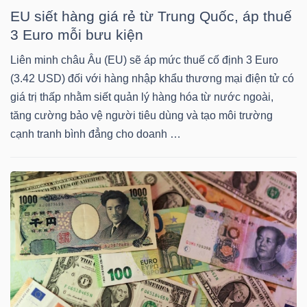
EU siết hàng giá rẻ từ Trung Quốc, áp thuế
Mã
3 Euro mỗi bưu kiện
chứng
khoán
Liên minh châu Âu (EU) sẽ áp mức thuế cố định 3 Euro
(-)
(3.42 USD) đối với hàng nhập khẩu thương mại điện tử có
giá trị thấp nhằm siết quản lý hàng hóa từ nước ngoài,
Tất cả
Cổ phiếu
Chỉ số
Chứng chỉ quỹ
Chứng 
tăng cường bảo vệ người tiêu dùng và tạo môi trường
cạnh tranh bình đẳng cho doanh …
Lãnh
đạo
(-)
Tất cả
Người nội bộ
Người liên quan
Cổ đông lớn
Tin
tức
(-)