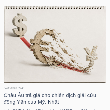
HÀNG
HÓA
KINH
TẾ
THẾ
GIỚI
04/08/2026 09:45
ĐÔNG
Châu Âu trả giá cho chiến dịch giải cứu
DƯƠNG
đồng Yên của Mỹ, Nhật