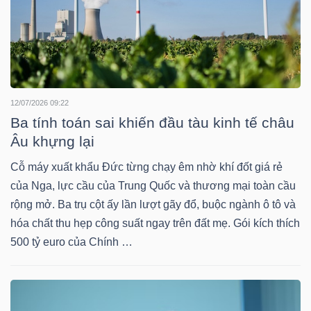
LIỆU
Ngành
(-)
VS-
12/07/2026 09:22
SECTOR
Ba tính toán sai khiến đầu tàu kinh tế châu
Âu khựng lại
Cỗ máy xuất khẩu Đức từng chạy êm nhờ khí đốt giá rẻ
của Nga, lực cầu của Trung Quốc và thương mại toàn cầu
rộng mở. Ba trụ cột ấy lần lượt gãy đổ, buộc ngành ô tô và
NĂNG
hóa chất thu hẹp công suất ngay trên đất mẹ. Gói kích thích
LƯỢNG
500 tỷ euro của Chính …