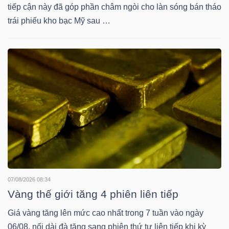
tiếp cận này đã góp phần châm ngòi cho làn sóng bán tháo
trái phiếu kho bạc Mỹ sau …
TÀI
CHÍNH
CÔNG
NGHỆ
THÔNG
TIN
07/08/2026 08:34
Vàng thế giới tăng 4 phiên liên tiếp
Giá vàng tăng lên mức cao nhất trong 7 tuần vào ngày
06/08, nối dài đà tăng sang phiên thứ tư liên tiếp khi kỳ