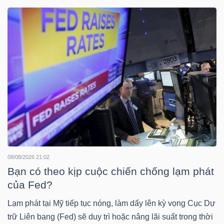
DOANH
NGHIỆP
BẤT
ĐỘNG
SẢN
08/08/2026 21:02
TÀI
Bạn có theo kịp cuộc chiến chống lạm phát
CHÍNH
của Fed?
Lạm phát tại Mỹ tiếp tục nóng, làm dấy lên kỳ vọng Cục Dự
trữ Liên bang (Fed) sẽ duy trì hoặc nâng lãi suất trong thời