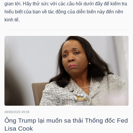
HÀNG
gian tới. Hãy thử sức với các câu hỏi dưới đây để kiểm tra
HÓA
hiểu biết của bạn về tác động của diễn biến này đến nền
kinh tế.
KINH
TẾ
THẾ
GIỚI
ĐÔNG
08/08/2026 09:58
DƯƠNG
Ông Trump lại muốn sa thải Thống đốc Fed
Lisa Cook