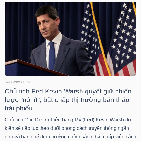
YẾU
TIÊU
DÙNG
THIẾT
YẾU
07/08/2026 15:20
Chủ tịch Fed Kevin Warsh quyết giữ chiến
lược "nói ít", bất chấp thị trường bán tháo
CHĂM
trái phiếu
SÓC
Chủ tịch Cục Dự trữ Liên bang Mỹ (Fed) Kevin Warsh dự
SỨC
kiến sẽ tiếp tục theo đuổi phong cách truyền thông ngắn
KHỎE
gọn và hạn chế định hướng chính sách, bất chấp việc cách