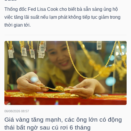
Mã
Thống đốc Fed Lisa Cook cho biết bà sẵn sàng ủng hộ
chứng
việc tăng lãi suất nếu lạm phát không tiếp tục giảm trong
khoán
thời gian tới.
(-)
Tất cả
Cổ phiếu
Chỉ số
Chứng chỉ quỹ
Chứng 
Lãnh
đạo
(-)
Tất cả
Người nội bộ
Người liên quan
Cổ đông lớn
Tin
06/08/2026 08:57
tức
Giá vàng tăng mạnh, các ông lớn có động
(-)
thái bất ngờ sau cú rơi 6 tháng