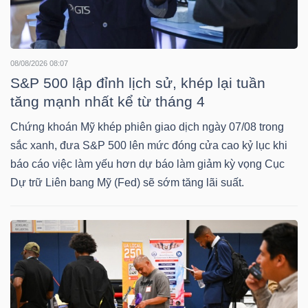
LIỆU
Ngành
08/08/2026 08:07
(-)
S&P 500 lập đỉnh lịch sử, khép lại tuần
VS-
tăng mạnh nhất kể từ tháng 4
SECTOR
Chứng khoán Mỹ khép phiên giao dịch ngày 07/08 trong
sắc xanh, đưa S&P 500 lên mức đóng cửa cao kỷ lục khi
báo cáo việc làm yếu hơn dự báo làm giảm kỳ vọng Cục
Dự trữ Liên bang Mỹ (Fed) sẽ sớm tăng lãi suất.
NĂNG
LƯỢNG