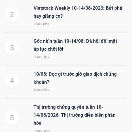
ngữ
(-)
Vietstock Weekly 10-14/08/2026: Bứt phá
2
hay giằng co?
09/08 18:00
Dịch
vụ
Góc nhìn tuần 10-14/08: Đà hồi đối mặt
(-)
3
áp lực chốt lời
09/08 20:32
Đào
10/08: Đọc gì trước giờ giao dịch chứng
tạo
4
khoán?
10/08 06:02
Thị trường chứng quyền tuần 10-
Sách
14/08/2026: Thị trường diễn biến phân
5
tài
hóa
chính
09/08 20:00