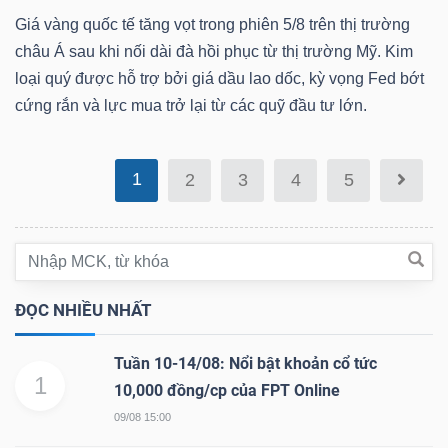
Giá vàng quốc tế tăng vọt trong phiên 5/8 trên thị trường
Bài
châu Á sau khi nối dài đà hồi phục từ thị trường Mỹ. Kim
viết
loại quý được hỗ trợ bởi giá dầu lao dốc, kỳ vọng Fed bớt
của
cứng rắn và lực mua trở lại từ các quỹ đầu tư lớn.
tác
giả
(-)
1
2
3
4
5
Báo
cáo
phân
ĐỌC NHIỀU NHẤT
tích
(-)
Tuần 10-14/08: Nổi bật khoản cổ tức
1
10,000 đồng/cp của FPT Online
09/08 15:00
Thuật