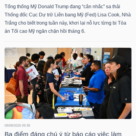
Tổng thống Mỹ Donald Trump đang “cân nhắc” sa thải
TÀI
Thống đốc Cục Dự trữ Liên bang Mỹ (Fed) Lisa Cook, Nhà
CHÍNH
Trắng cho biết trong tuần này, khơi lại nỗ lực từng bị Tòa
án Tối cao Mỹ ngăn chặn hồi tháng 6.
CÁ
NHÂN
PHÂN
TÍCH
VIETSTOCKFINANCE
VĨ
08/08/2026 09:38
MÔ
Ba điểm đáng chú ý từ báo cáo việc làm