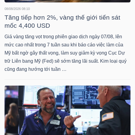
08/08/2026 08:10
Tăng tiếp hơn 2%, vàng thế giới tiến sát
TRÁI
mốc 4,400 USD
PHIẾU
Giá vàng tăng vọt trong phiên giao dịch ngày 07/08, lên
mức cao nhất trong 7 tuần sau khi báo cáo việc làm của
Mỹ bất ngờ gây thất vọng, làm suy giảm kỳ vọng Cục Dự
CÔNG
trữ Liên bang Mỹ (Fed) sẽ sớm tăng lãi suất. Kim loại quý
cũng đang hướng tới tuần …
CỤ
ĐẦU
TƯ
TRUY
XUẤT
DỮ