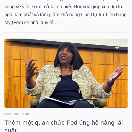
DỊCH
vọng về việc sớm mở lại eo biển Hormuz giúp xoa dịu lo
VỤ
ngại lạm phát và làm giảm khả năng Cục Dự trữ Liên bang
TRUYỀN
Mỹ (Fed) sẽ phải duy trì …
THÔNG
TIỆN
ÍCH
BẤT
ĐỘNG
06/08/2026 11:40
Thêm một quan chức Fed ủng hộ nâng lãi
SẢN
suất