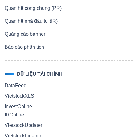
Quan hệ công chúng (PR)
Quan hệ nhà đầu tư (IR)
Dữ
Quảng cáo banner
liệu
tài
Báo cáo phân tích
chính
DỮ LIỆU TÀI CHÍNH
DataFeed
VietstockXLS
InvestOnline
IROnline
VietstockUpdater
VietstockFinance