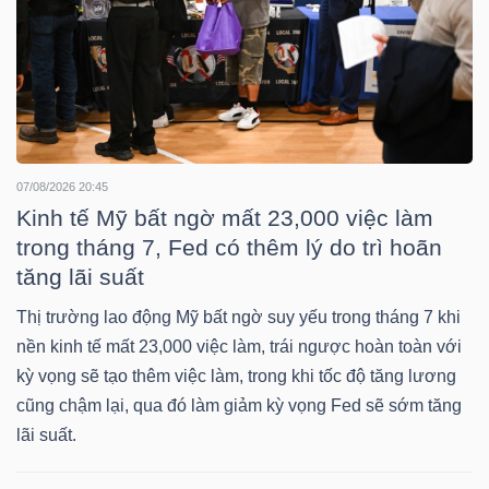
NGUYÊN
VẬT
LIỆU
07/08/2026 20:45
CÔNG
Kinh tế Mỹ bất ngờ mất 23,000 việc làm
NGHIỆP
trong tháng 7, Fed có thêm lý do trì hoãn
tăng lãi suất
Thị trường lao động Mỹ bất ngờ suy yếu trong tháng 7 khi
nền kinh tế mất 23,000 việc làm, trái ngược hoàn toàn với
kỳ vọng sẽ tạo thêm việc làm, trong khi tốc độ tăng lương
TIÊU
cũng chậm lại, qua đó làm giảm kỳ vọng Fed sẽ sớm tăng
DÙNG
lãi suất.
KHÔNG
THIẾT