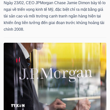
DỊCH
Ngày 23/02, CEO JPMorgan Chase Jamie Dimon bày tỏ lo
VỤ
ngại về triển vọng kinh tế Mỹ, đặc biệt chỉ ra mặt bằng giá
TRUYỀN
tài sản cao và môi trường cạnh tranh ngân hàng hiện tại
THÔNG
khiến ông liên tưởng đến giai đoạn trước khủng hoảng tài
chính 2008.
TIỆN
ÍCH
BẤT
ĐỘNG
SẢN