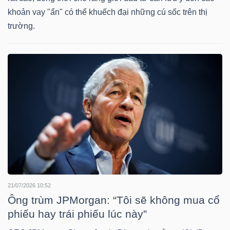
HÀNG
khoản vay "ẩn" có thể khuếch đại những cú sốc trên thị
HÓA
trường.
KINH
TẾ
THẾ
GIỚI
21/07/2026 10:52
ĐÔNG
Ông trùm JPMorgan: “Tôi sẽ không mua cổ
DƯƠNG
phiếu hay trái phiếu lúc này”