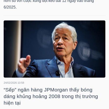
hơn so với cuộc xung đột kéo dài 12 ngày vào tháng
6/2025.
TÀI
CHÍNH
CÔNG
NGHỆ
THÔNG
TIN
24/02/2026 10:58
“Sếp” ngân hàng JPMorgan thấy bóng
dáng khủng hoảng 2008 trong thị trường
hiện tại