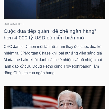
TRÁI
26/06/2026 11:31
PHIẾU
Cuộc đua tiếp quản “đế chế ngân hàng”
hơn 4,000 tỷ USD có diễn biến mới
CEO Jamie Dimon một lần nữa làm thay đổi cuộc đua kế
CÔNG
nhiệm tại JPMorgan Chase khi loại nữ ứng viên sáng giá
CỤ
Marianne Lake khỏi danh sách kế nhiệm và bổ nhiệm hai
ĐẦU
lãnh đạo kỳ cựu Doug Petno cùng Troy Rohrbaugh làm
TƯ
đồng Chủ tịch của ngân hàng.
TRUY
XUẤT
DỮ