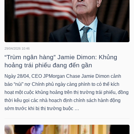
LIỆU
Ngành
(-)
VS-
29/04/2026 10:46
SECTOR
“Trùm ngân hàng” Jamie Dimon: Khủng
hoảng trái phiếu đang đến gần
Ngày 28/04, CEO JPMorgan Chase Jamie Dimon cảnh
báo “núi” nợ Chính phủ ngày càng phình to có thể kích
hoạt một cuộc khủng hoảng trên thị trường trái phiếu, đồng
NĂNG
thời kêu gọi các nhà hoạch định chính sách hành động
LƯỢNG
sớm trước khi bị thị trường buộc …