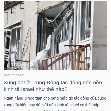
YẾU
TIÊU
DÙNG
THIẾT
YẾU
08/03/2026 10:01
Xung đột ở Trung Đông tác động đến nền
CHĂM
kinh tế Israel như thế nào?
SÓC
SỨC
Ngân hàng JPMorgan cho rằng mức độ tác động của cuộc
KHỎE
xung đột hiện nay đối với nền kinh tế Israel có thể thấp