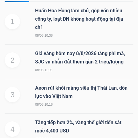
ngữ
(-)
Huấn Hoa Hồng làm chủ, góp vốn nhiều
công ty, loạt DN không hoạt động tại địa
1
chỉ
Dịch
08/08 10:38
vụ
(-)
Giá vàng hôm nay 8/8/2026 tăng phi mã,
2
SJC và nhẫn đắt thêm gần 2 triệu/lượng
08/08 11:05
Đào
tạo
Aeon rút khỏi mảng siêu thị Thái Lan, dồn
3
lực vào Việt Nam
08/08 10:18
Sách
Tăng tiếp hơn 2%, vàng thế giới tiến sát
tài
4
mốc 4,400 USD
chính