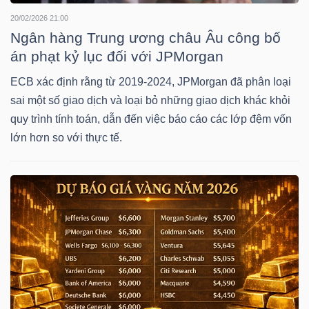
Mã
20/02/2026 21:00
Ngân hàng Trung ương châu Âu công bố
chứng
án phạt kỷ lục đối với JPMorgan
khoán
(-)
ECB xác định rằng từ 2019-2024, JPMorgan đã phân loại
sai một số giao dịch và loại bỏ những giao dịch khác khỏi
Tất cả
Cổ phiếu
Chỉ số
Chứng chỉ quỹ
Chứng 
quy trình tính toán, dẫn đến việc báo cáo các lớp đệm vốn
lớn hơn so với thực tế.
Lãnh
đạo
(-)
Tất cả
Người nội bộ
Người liên quan
Cổ đông lớn
Tin
tức
(-)