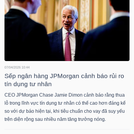
NGUYÊN
VẬT
LIỆU
CÔNG
NGHIỆP
07/04/2026 10:44
Sếp ngân hàng JPMorgan cảnh báo rủi ro
tín dụng tư nhân
CEO JPMorgan Chase Jamie Dimon cảnh báo rằng thua
lỗ trong lĩnh vực tín dụng tư nhân có thể cao hơn đáng kể
TIÊU
so với dự báo hiện tại, khi tiêu chuẩn cho vay đã suy yếu
DÙNG
trên diện rộng sau nhiều năm tăng trưởng nóng.
KHÔNG
THIẾT