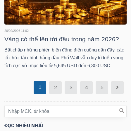
Bài
viết
của
20/02/2026 11:02
tác
Vàng có thể lên tới đâu trong năm 2026?
giả
Bất chấp những phiên biến động điên cuồng gần đây, các
(-)
tổ chức tài chính hàng đầu Phố Wall vẫn duy trì triển vọng
tích cực với mục tiêu từ 5,645 USD đến 6,300 USD.
Báo
cáo
1
phân
2
3
4
5
tích
(-)
Thuật
ĐỌC NHIỀU NHẤT