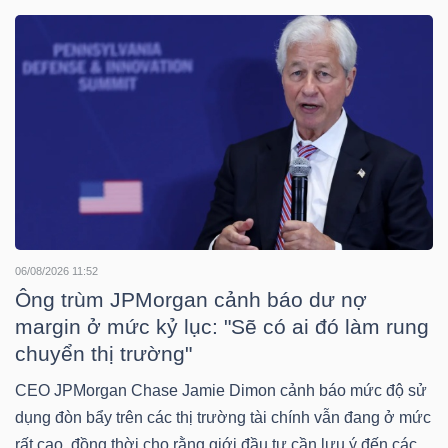
DOANH
NGHIỆP
BẤT
ĐỘNG
SẢN
06/08/2026 11:52
Ông trùm JPMorgan cảnh báo dư nợ
margin ở mức kỷ lục: "Sẽ có ai đó làm rung
TÀI
chuyển thị trường"
CHÍNH
CEO JPMorgan Chase Jamie Dimon cảnh báo mức độ sử
dụng đòn bẩy trên các thị trường tài chính vẫn đang ở mức
rất cao, đồng thời cho rằng giới đầu tư cần lưu ý đến các