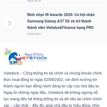
08/08 08:10
Bình chọn IR Awards 2026: Cơ hội nhận
Samsung Galaxy A37 5G và trở thành
5
thành viên VietstockFinance hạng PRO
Công
08/08 09:02
cụ
đầu
tư
Vietstock – Cổng thông tin tài chính và chứng khoán chính
Truyền
thức hoạt động từ ngày 02/08/2002, với định hướng trở
thông
thành người bạn đồng hành đáng tin cậy của nhà đầu tư.
tài
Ngay từ những ngày đầu, Vietstock đã không ngừng nỗ
chính
lực mang đến hệ thống thông tin và dữ liệu tài chính chính
xác – cập nhật – đầy đủ, giúp nhà đầu tư hiểu đúng, nhìn