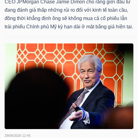
CEO JPMorgan Chase Jamie Dimon cho rằng giới đầu tư
đang đánh giá thấp những rủi ro đối với kinh tế toàn cầu,
TÀI
đồng thời khẳng định ông sẽ không mua cả cổ phiếu lẫn
CHÍNH
trái phiếu Chính phủ Mỹ kỳ hạn dài ở mặt bằng giá hiện tại.
CÁ
NHÂN
PHÂN
TÍCH
VIETSTOCKFINANCE
VĨ
MÔ
29/06/2026 12:45