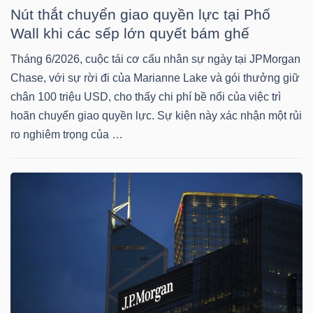
Nút thắt chuyển giao quyền lực tại Phố
Wall khi các sếp lớn quyết bám ghế
NGÀNH
Tháng 6/2026, cuộc tái cơ cấu nhân sự ngày tại JPMorgan
Chase, với sự rời đi của Marianne Lake và gói thưởng giữ
chân 100 triệu USD, cho thấy chi phí bề nổi của việc trì
DOANH
hoãn chuyển giao quyền lực. Sự kiện này xác nhận một rủi
ro nghiêm trọng của …
NGHIỆP
CỔ
PHIẾU
PHÁI
SINH