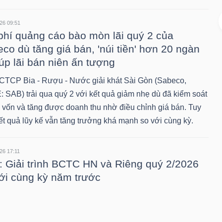
26 09:51
phí quảng cáo bào mòn lãi quý 2 của
co dù tăng giá bán, 'núi tiền' hơn 20 ngàn
iúp lãi bán niên ấn tượng
CTCP Bia - Rượu - Nước giải khát Sài Gòn (Sabeco,
 SAB) trải qua quý 2 với kết quả giảm nhẹ dù đã kiểm soát
iá vốn và tăng được doanh thu nhờ điều chỉnh giá bán. Tuy
ết quả lũy kế vẫn tăng trưởng khá mạnh so với cùng kỳ.
26 17:11
 Giải trình BCTC HN và Riêng quý 2/2026
ới cùng kỳ năm trước