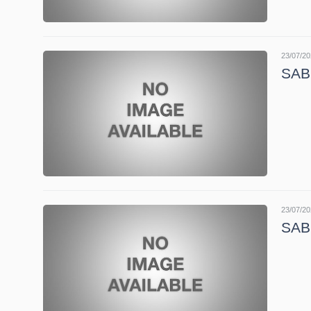
TÀI
CHÍNH
23/07/20
SAB
CÁ
NHÂN
PHÂN
TÍCH
VIETSTOCKFINANCE
23/07/20
SAB
VĨ
MÔ