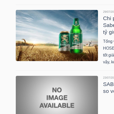
HÀNG
HÓA
29/07/20
Chi 
Sabe
tỷ g
KINH
TẾ
Tổng 
HOSE:
tốt g
vậy, k
THẾ
GIỚI
23/07/20
SAB:
so v
ĐÔNG
DƯƠNG