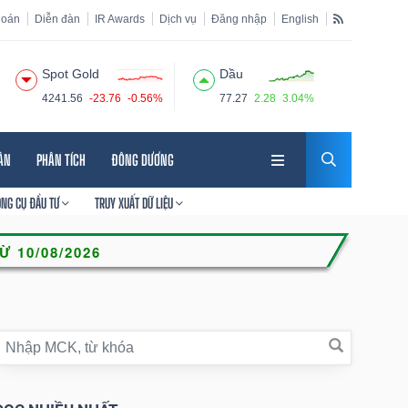
hoán
Diễn đàn
IR Awards
Dịch vụ
Đăng nhập
English
Spot Gold
Dầu
4241.56
-23.76
-0.56%
77.27
2.28
3.04%
HÂN
PHÂN TÍCH
ĐÔNG DƯƠNG
ÔNG CỤ ĐẦU TƯ
TRUY XUẤT DỮ LIỆU