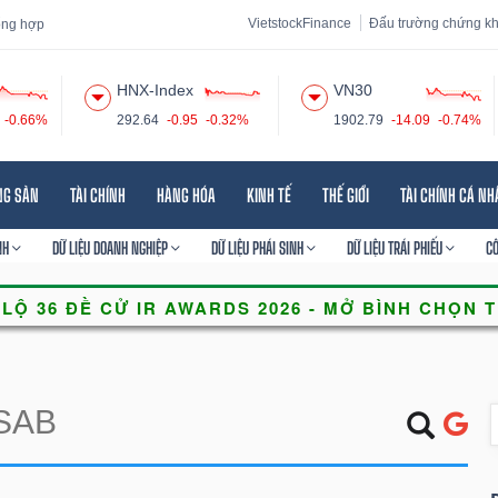
VietstockFinance
Đấu trường chứng k
tổng hợp
HNX-Index
VN30
-0.66%
292.64
-0.95
-0.32%
1902.79
-14.09
-0.74%
 đạo
Tin tức
Báo cáo phân tích
Thuật ngữ
Dịch vụ
NG SẢN
TÀI CHÍNH
HÀNG HÓA
KINH TẾ
THẾ GIỚI
TÀI CHÍNH CÁ N
NH
DỮ LIỆU DOANH NGHIỆP
DỮ LIỆU PHÁI SINH
DỮ LIỆU TRÁI PHIẾU
C