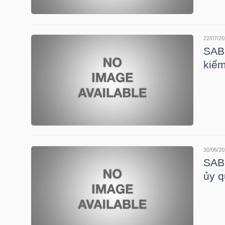
NGÀNH
22/07/20
SAB:
kiể
DOANH
NGHIỆP
CỔ
30/06/20
PHIẾU
SAB:
ủy 
PHÁI
SINH