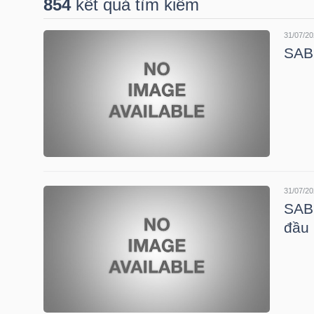
854
kết quả tìm kiếm
31/07/20
DOANH
SAB:
NGHIỆP
BẤT
ĐỘNG
SẢN
31/07/20
SAB:
đầu
TÀI
CHÍNH