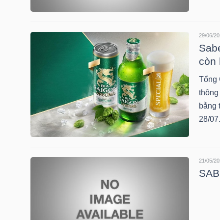
29/06/20
TRÁI
Sabe
PHIẾU
còn 
Tổng 
thông
CÔNG
bằng 
CỤ
28/07
ĐẦU
TƯ
21/05/20
SAB:
TRUY
XUẤT
DỮ