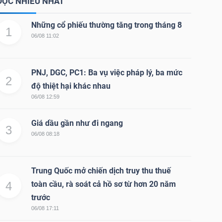
ĐỌC NHIỀU NHẤT
Những cổ phiếu thường tăng trong tháng 8
1
06/08 11:02
PNJ, DGC, PC1: Ba vụ việc pháp lý, ba mức
2
độ thiệt hại khác nhau
06/08 12:59
Giá dầu gần như đi ngang
3
06/08 08:18
Trung Quốc mở chiến dịch truy thu thuế
4
toàn cầu, rà soát cả hồ sơ từ hơn 20 năm
trước
06/08 17:11