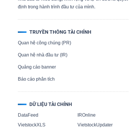
NGUYÊN
định trong hành trình đầu tư của mình.
VẬT
LIỆU
TRUYỀN THÔNG TÀI CHÍNH
Quan hệ công chúng (PR)
Quan hệ nhà đầu tư (IR)
CÔNG
NGHIỆP
Quảng cáo banner
Báo cáo phân tích
TIÊU
DỮ LIỆU TÀI CHÍNH
DÙNG
DataFeed
IROnline
KHÔNG
THIẾT
VietstockXLS
VietstockUpdater