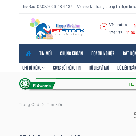
Thứ Sáu, 07/08/2026
18:47:38
Vietstock - Trang thông tin điện tử 
VN-Index
1764.78
-11.68
Tất cả
Tính năng
Ngành
Mã chứng khoán
Lãnh
TIN MỚI
CHỨNG KHOÁN
DOANH NGHIỆP
BẤT ĐỘ
Tính
năng
CHỦ ĐỀ NÓNG
CÔNG BỐ THÔNG TIN
DỮ LIỆU VĨ MÔ
DỮ LIỆU NGÀ
(-)
VIETSTOCK
Trang Chủ
Tìm kiếm
CHỨNG
KHOÁN