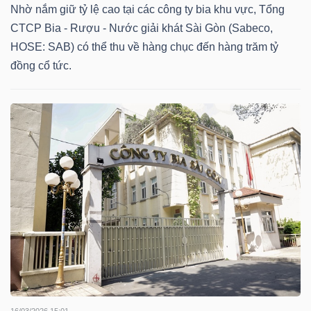
DỊCH
Nhờ nắm giữ tỷ lệ cao tại các công ty bia khu vực, Tổng
VỤ
CTCP Bia - Rượu - Nước giải khát Sài Gòn (Sabeco,
TRUYỀN
HOSE: SAB) có thể thu về hàng chục đến hàng trăm tỷ
THÔNG
đồng cổ tức.
TIỆN
ÍCH
BẤT
ĐỘNG
SẢN
16/03/2026 15:01