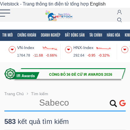
Vietstock - Trang thông tin điện tử tổng hợp
English
TIN MỚI
CHỨNG KHOÁN
DOANH NGHIỆP
BẤT ĐỘNG SẢN
TÀI CHÍNH
HÀNG HÓA
KIN
Tất cả
Tính năng
Ngành
Mã chứng khoán
Lãnh
VN-Index
HNX-Index
Tính
1764.78
-11.68
-0.66%
292.64
-0.95
-0.32%
năng
(-)
VIETSTOCK
Trang Chủ
Tìm kiếm
CHỨNG
583
kết quả tìm kiếm
KHOÁN