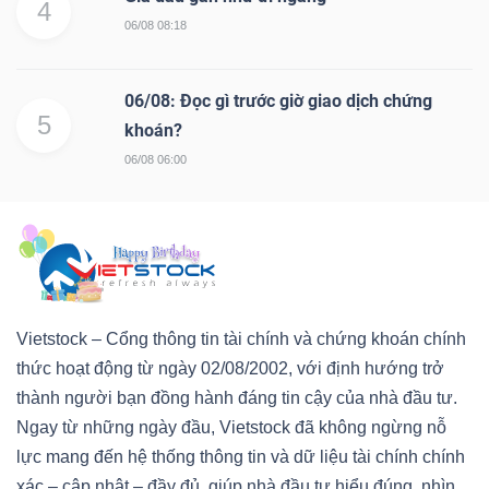
4
06/08 08:18
06/08: Đọc gì trước giờ giao dịch chứng
5
khoán?
Công
cụ
06/08 06:00
đầu
tư
Vietstock – Cổng thông tin tài chính và chứng khoán chính
Truyền
thức hoạt động từ ngày 02/08/2002, với định hướng trở
thông
thành người bạn đồng hành đáng tin cậy của nhà đầu tư.
tài
Ngay từ những ngày đầu, Vietstock đã không ngừng nỗ
chính
lực mang đến hệ thống thông tin và dữ liệu tài chính chính
xác – cập nhật – đầy đủ, giúp nhà đầu tư hiểu đúng, nhìn