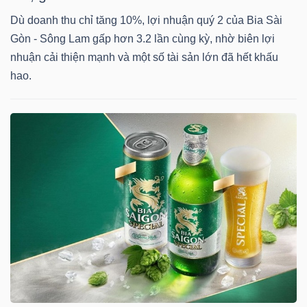
Dù doanh thu chỉ tăng 10%, lợi nhuận quý 2 của Bia Sài
Gòn - Sông Lam gấp hơn 3.2 lần cùng kỳ, nhờ biên lợi
NGÀNH
nhuận cải thiện mạnh và một số tài sản lớn đã hết khấu
hao.
DOANH
NGHIỆP
CỔ
PHIẾU
PHÁI
SINH