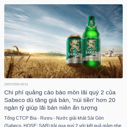
DOANH
NGHIỆP
BẤT
ĐỘNG
SẢN
29/07/2026 09:51
Chi phí quảng cáo bào mòn lãi quý 2 của
TÀI
Sabeco dù tăng giá bán, 'núi tiền' hơn 20
CHÍNH
ngàn tỷ giúp lãi bán niên ấn tượng
Tổng CTCP Bia - Rượu - Nước giải khát Sài Gòn
(Sabeco, HOSE: SAB) trải qua quý 2 với kết quả giảm nhẹ