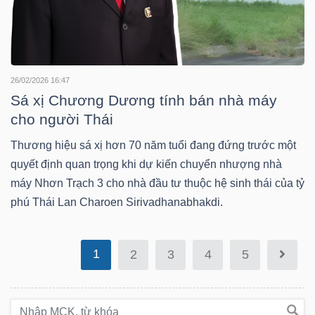
Bài
viết
của
26/02/2026 16:47
tác
Sá xị Chương Dương tính bán nhà máy
giả
cho người Thái
(-)
Thương hiệu sá xị hơn 70 năm tuổi đang đứng trước một
quyết định quan trọng khi dự kiến chuyển nhượng nhà
Báo
máy Nhơn Trạch 3 cho nhà đầu tư thuộc hệ sinh thái của tỷ
cáo
phú Thái Lan Charoen Sirivadhanabhakdi.
phân
tích
(-)
1
2
3
4
5
Thuật