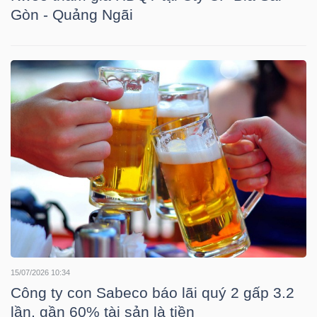
Gòn - Quảng Ngãi
TÀI
CHÍNH
CÁ
NHÂN
PHÂN
TÍCH
VIETSTOCKFINANCE
15/07/2026 10:34
VĨ
Công ty con Sabeco báo lãi quý 2 gấp 3.2
MÔ
lần, gần 60% tài sản là tiền