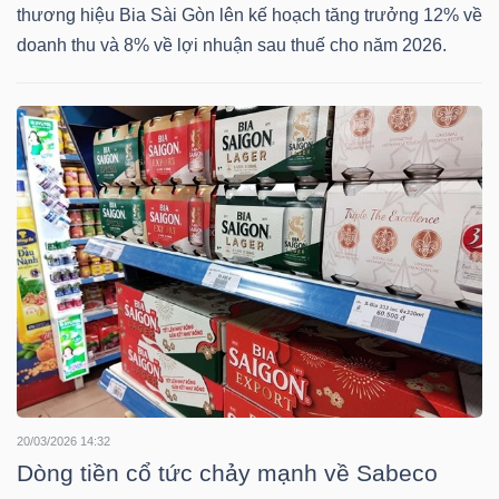
thương hiệu Bia Sài Gòn lên kế hoạch tăng trưởng 12% về
doanh thu và 8% về lợi nhuận sau thuế cho năm 2026.
TÀI
CHÍNH
CÔNG
NGHỆ
THÔNG
TIN
20/03/2026 14:32
Dòng tiền cổ tức chảy mạnh về Sabeco