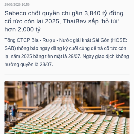
29/06/2026 10:56
Sabeco chốt quyền chi gần 3,840 tỷ đồng
cổ tức còn lại 2025, ThaiBev sắp 'bỏ túi'
TRÁI
hơn 2,000 tỷ
PHIẾU
Tổng CTCP Bia - Rượu - Nước giải khát Sài Gòn (HOSE:
SAB) thông báo ngày đăng ký cuối cùng để trả cổ tức còn
lại năm 2025 bằng tiền mặt là 29/07. Ngày giao dịch không
CÔNG
hưởng quyền là 28/07.
CỤ
ĐẦU
TƯ
TRUY
XUẤT
DỮ