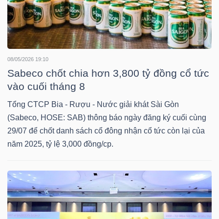
LIỆU
Ngành
(-)
08/05/2026 19:10
VS-
Sabeco chốt chia hơn 3,800 tỷ đồng cổ tức
SECTOR
vào cuối tháng 8
Tổng CTCP Bia - Rượu - Nước giải khát Sài Gòn
(Sabeco, HOSE: SAB) thông báo ngày đăng ký cuối cùng
29/07 để chốt danh sách cổ đông nhận cổ tức còn lại của
năm 2025, tỷ lệ 3,000 đồng/cp.
NĂNG
LƯỢNG