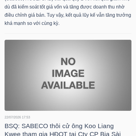
HÀNG
dù đã kiểm soát tốt giá vốn và tăng được doanh thu nhờ
HÓA
điều chỉnh giá bán. Tuy vậy, kết quả lũy kế vẫn tăng trưởng
khá mạnh so với cùng kỳ.
KINH
TẾ
THẾ
GIỚI
ĐÔNG
22/07/2026 17:53
DƯƠNG
BSQ: SABECO thôi cử ông Koo Liang
Kwee tham gia HĐQT tại Cty CP Bia Sài