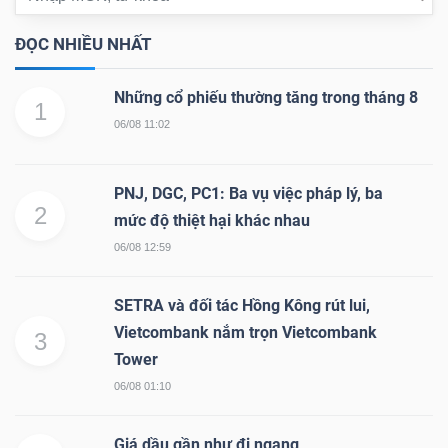
ngữ
(-)
ĐỌC NHIỀU NHẤT
Dịch
Những cổ phiếu thường tăng trong tháng 8
1
vụ
06/08 11:02
(-)
PNJ, DGC, PC1: Ba vụ việc pháp lý, ba
2
mức độ thiệt hại khác nhau
Đào
06/08 12:59
tạo
SETRA và đối tác Hồng Kông rút lui,
Vietcombank nắm trọn Vietcombank
3
Tower
Sách
06/08 01:10
tài
chính
Giá dầu gần như đi ngang