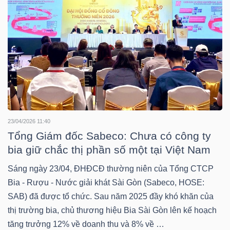
NGUYÊN
VẬT
LIỆU
CÔNG
NGHIỆP
23/04/2026 11:40
Tổng Giám đốc Sabeco: Chưa có công ty
bia giữ chắc thị phần số một tại Việt Nam
Sáng ngày 23/04, ĐHĐCĐ thường niên của Tổng CTCP
TIÊU
Bia - Rượu - Nước giải khát Sài Gòn (Sabeco, HOSE:
DÙNG
SAB) đã được tổ chức. Sau năm 2025 đầy khó khăn của
KHÔNG
thị trường bia, chủ thương hiệu Bia Sài Gòn lên kế hoạch
THIẾT
tăng trưởng 12% về doanh thu và 8% về …