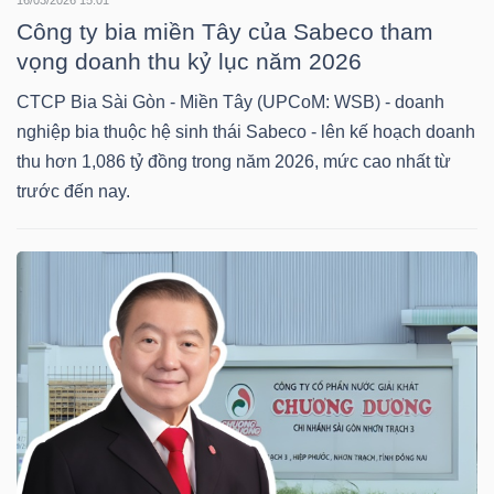
Mã
Công ty bia miền Tây của Sabeco tham
chứng
vọng doanh thu kỷ lục năm 2026
khoán
CTCP Bia Sài Gòn - Miền Tây (UPCoM: WSB) - doanh
(-)
nghiệp bia thuộc hệ sinh thái Sabeco - lên kế hoạch doanh
thu hơn 1,086 tỷ đồng trong năm 2026, mức cao nhất từ
Tất cả
Cổ phiếu
Chỉ số
Chứng chỉ quỹ
Chứng 
trước đến nay.
Lãnh
đạo
(-)
Tất cả
Người nội bộ
Người liên quan
Cổ đông lớn
Tin
tức
(-)