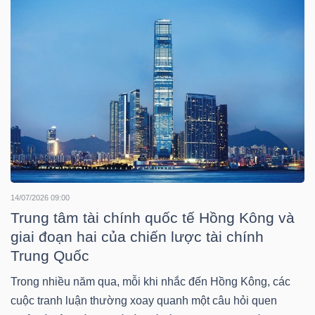
NGUYÊN
VẬT
LIỆU
CÔNG
NGHIỆP
14/07/2026 09:00
Trung tâm tài chính quốc tế Hồng Kông và
giai đoạn hai của chiến lược tài chính
TIÊU
Trung Quốc
DÙNG
Trong nhiều năm qua, mỗi khi nhắc đến Hồng Kông, các
KHÔNG
cuộc tranh luận thường xoay quanh một câu hỏi quen
THIẾT