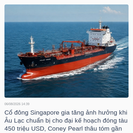
DOANH
NGHIỆP
BẤT
ĐỘNG
SẢN
TÀI
06/08/2026 14:39
CHÍNH
Cổ đông Singapore gia tăng ảnh hưởng khi
Âu Lạc chuẩn bị cho đại kế hoạch đóng tàu
450 triệu USD, Coney Pearl thâu tóm gần