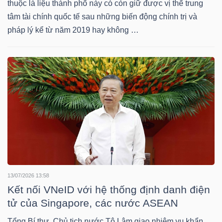
thuộc là liệu thành phố này có còn giữ được vị thế trung
YẾU
tâm tài chính quốc tế sau những biến động chính trị và
pháp lý kể từ năm 2019 hay không …
TIÊU
DÙNG
THIẾT
YẾU
CHĂM
13/07/2026 13:58
SÓC
Kết nối VNeID với hệ thống định danh điện
SỨC
tử của Singapore, các nước ASEAN
KHỎE
Tổng Bí thư, Chủ tịch nước Tô Lâm giao nhiệm vụ khẩn