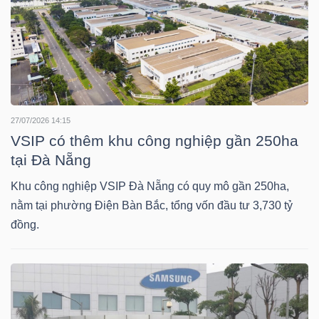
TRÁI
PHIẾU
27/07/2026 14:15
VSIP có thêm khu công nghiệp gần 250ha
CÔNG
tại Đà Nẵng
CỤ
ĐẦU
Khu công nghiệp VSIP Đà Nẵng có quy mô gần 250ha,
TƯ
nằm tại phường Điện Bàn Bắc, tổng vốn đầu tư 3,730 tỷ
đồng.
TRUY
XUẤT
DỮ