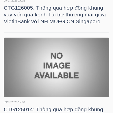
09/07/2026 17:02
Mã
CTG126005: Thông qua hợp đồng khung
chứng
vay vốn qua kênh Tài trợ thương mại giữa
khoán
VietinBank với NH MUFG CN Singapore
(-)
Tất cả
Cổ phiếu
Chỉ số
Chứng chỉ quỹ
Chứng 
Lãnh
đạo
(-)
Tất cả
Người nội bộ
Người liên quan
Cổ đông lớn
Tin
tức
09/07/2026 17:00
(-)
CTG125014: Thông qua hợp đồng khung