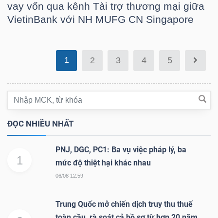
vay vốn qua kênh Tài trợ thương mại giữa
VietinBank với NH MUFG CN Singapore
Bài
viết
của
tác
1
2
3
4
5
giả
(-)
Báo
ĐỌC NHIỀU NHẤT
cáo
phân
PNJ, DGC, PC1: Ba vụ việc pháp lý, ba
tích
1
mức độ thiệt hại khác nhau
(-)
06/08 12:59
Trung Quốc mở chiến dịch truy thu thuế
Thuật
toàn cầu, rà soát cả hồ sơ từ hơn 20 năm