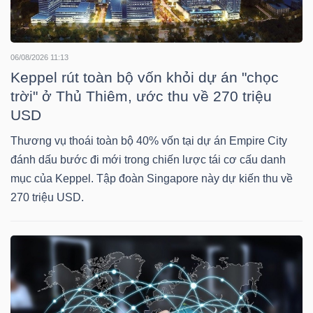
TÀI
CHÍNH
06/08/2026 11:13
CÁ
Keppel rút toàn bộ vốn khỏi dự án "chọc
NHÂN
trời" ở Thủ Thiêm, ước thu về 270 triệu
USD
Thương vụ thoái toàn bộ 40% vốn tại dự án Empire City
PHÂN
đánh dấu bước đi mới trong chiến lược tái cơ cấu danh
TÍCH
mục của Keppel. Tập đoàn Singapore này dự kiến thu về
270 triệu USD.
VIETSTOCKFINANCE
VĨ
MÔ