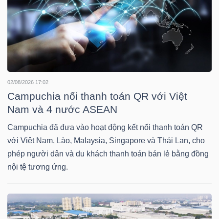
NGÀNH
DOANH
02/08/2026 17:02
Campuchia nối thanh toán QR với Việt
NGHIỆP
Nam và 4 nước ASEAN
Campuchia đã đưa vào hoạt động kết nối thanh toán QR
CỔ
với Việt Nam, Lào, Malaysia, Singapore và Thái Lan, cho
phép người dân và du khách thanh toán bán lẻ bằng đồng
PHIẾU
nội tệ tương ứng.
PHÁI
SINH