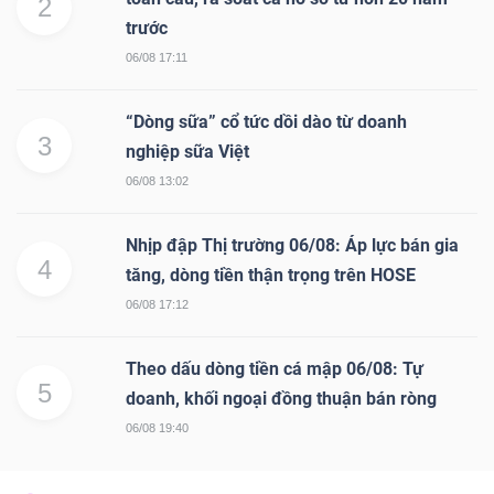
ngữ
2
trước
(-)
06/08 17:11
Dịch
“Dòng sữa” cổ tức dồi dào từ doanh
vụ
3
nghiệp sữa Việt
(-)
06/08 13:02
Nhịp đập Thị trường 06/08: Áp lực bán gia
Đào
4
tăng, dòng tiền thận trọng trên HOSE
tạo
06/08 17:12
Theo dấu dòng tiền cá mập 06/08: Tự
5
doanh, khối ngoại đồng thuận bán ròng
Sách
06/08 19:40
tài
chính