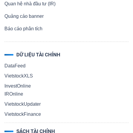
Quan hệ nhà đầu tư (IR)
Quảng cáo banner
Dữ
Báo cáo phân tích
liệu
tài
chính
DỮ LIỆU TÀI CHÍNH
DataFeed
VietstockXLS
InvestOnline
IROnline
VietstockUpdater
VietstockFinance
SÁCH TÀI CHÍNH