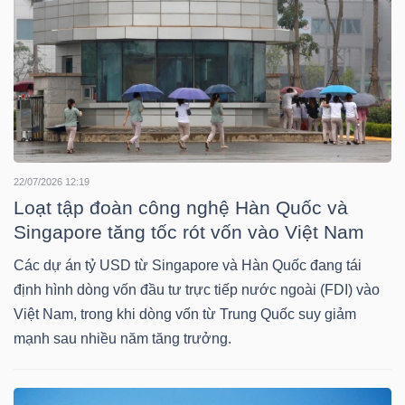
LIỆU
Ngành
(-)
VS-
SECTOR
22/07/2026 12:19
Loạt tập đoàn công nghệ Hàn Quốc và
Singapore tăng tốc rót vốn vào Việt Nam
Các dự án tỷ USD từ Singapore và Hàn Quốc đang tái
NĂNG
định hình dòng vốn đầu tư trực tiếp nước ngoài (FDI) vào
LƯỢNG
Việt Nam, trong khi dòng vốn từ Trung Quốc suy giảm
mạnh sau nhiều năm tăng trưởng.