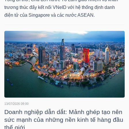
trương thúc đẩy kết nối VNeID với hệ thống định danh
điện tử của Singapore và các nước ASEAN.
TÀI
CHÍNH
CÔNG
NGHỆ
THÔNG
TIN
13/07/2026 09:00
Doanh nghiệp dẫn dắt: Mảnh ghép tạo nên
sức mạnh của những nền kinh tế hàng đầu
thế giới