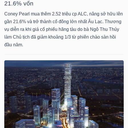
21.6% vốn
HÀNG
HÓA
Coney Pearl mua thêm 2.52 triệu cp ALC, nâng sở hữu lên
gần 21.6% và trở thành cổ đông lớn nhất Âu Lạc. Thương
vụ diễn ra khi giá cổ phiếu hãng tàu do bà Ngô Thu Thúy
làm Chủ tịch đã giảm khoảng 1/3 từ phiên chào sàn hồi
KINH
đầu năm.
TẾ
THẾ
GIỚI
ĐÔNG
DƯƠNG