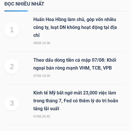
ngữ
ĐỌC NHIỀU NHẤT
(-)
Huấn Hoa Hồng làm chủ, góp vốn nhiều
công ty, loạt DN không hoạt động tại địa
Dịch
1
chỉ
vụ
(-)
08/08 10:38
Theo dấu dòng tiền cá mập 07/08: Khối
2
ngoại bán ròng mạnh VHM, TCB, VPB
Đào
tạo
07/08 19:29
Kinh tế Mỹ bất ngờ mất 23,000 việc làm
trong tháng 7, Fed có thêm lý do trì hoãn
3
tăng lãi suất
Sách
07/08 20:45
tài
chính