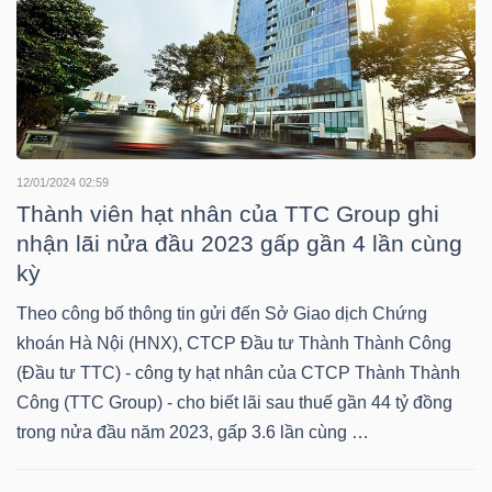
LIỆU
Ngành
(-)
VS-
12/01/2024 02:59
SECTOR
Thành viên hạt nhân của TTC Group ghi
nhận lãi nửa đầu 2023 gấp gần 4 lần cùng
kỳ
Theo công bố thông tin gửi đến Sở Giao dịch Chứng
khoán Hà Nội (HNX), CTCP Đầu tư Thành Thành Công
NĂNG
(Đầu tư TTC) - công ty hạt nhân của CTCP Thành Thành
LƯỢNG
Công (TTC Group) - cho biết lãi sau thuế gần 44 tỷ đồng
trong nửa đầu năm 2023, gấp 3.6 lần cùng …