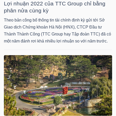
DỊCH
Lợi nhuận 2022 của TTC Group chỉ bằng
VỤ
phân nửa cùng kỳ
TRUYỀN
Theo bản công bố thông tin tài chính định kỳ gửi tới Sở
THÔNG
Giao dịch Chứng khoán Hà Nội (HNX), CTCP Đầu tư
Thành Thành Công (TTC Group hay Tập đoàn TTC) đã có
một năm đánh rơi khá nhiều lợi nhuận so với năm trước.
TIỆN
ÍCH
BẤT
ĐỘNG
SẢN