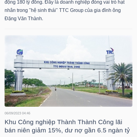
động 180 tỷ đồng. Đây là doanh nghiệp đóng vai trò hạt
YẾU
nhân trong "hệ sinh thái" TTC Group của gia đình ông
Đặng Văn Thành.
TIÊU
DÙNG
THIẾT
YẾU
CHĂM
SÓC
06/09/2023 04:46
SỨC
Khu Công nghiệp Thành Thành Công lãi
KHỎE
bán niên giảm 15%, dư nợ gần 6.5 ngàn tỷ