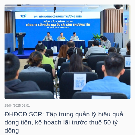
DOANH
NGHIỆP
BẤT
ĐỘNG
SẢN
TÀI
25/04/2025 09:01
CHÍNH
ĐHĐCĐ SCR: Tập trung quản lý hiệu quả
dòng tiền, kế hoạch lãi trước thuế 50 tỷ
đồng