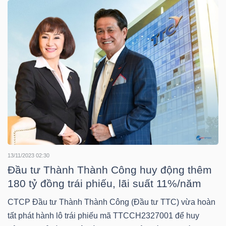
NGUYÊN
VẬT
LIỆU
CÔNG
NGHIỆP
13/11/2023 02:30
Đầu tư Thành Thành Công huy động thêm
TIÊU
180 tỷ đồng trái phiếu, lãi suất 11%/năm
DÙNG
CTCP Đầu tư Thành Thành Công (Đầu tư TTC) vừa hoàn
KHÔNG
tất phát hành lô trái phiếu mã TTCCH2327001 để huy
THIẾT