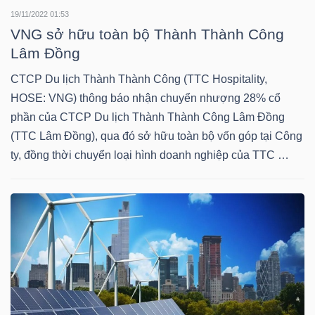
19/11/2022 01:53
Mã
VNG sở hữu toàn bộ Thành Thành Công
chứng
Lâm Đồng
khoán
(-)
CTCP Du lịch Thành Thành Công (TTC Hospitality,
HOSE: VNG) thông báo nhận chuyển nhượng 28% cổ
Tất cả
Cổ phiếu
Chỉ số
Chứng chỉ quỹ
Chứng 
phần của CTCP Du lịch Thành Thành Công Lâm Đồng
(TTC Lâm Đồng), qua đó sở hữu toàn bộ vốn góp tại Công
Lãnh
ty, đồng thời chuyển loại hình doanh nghiệp của TTC …
đạo
(-)
Tất cả
Người nội bộ
Người liên quan
Cổ đông lớn
Tin
tức
(-)