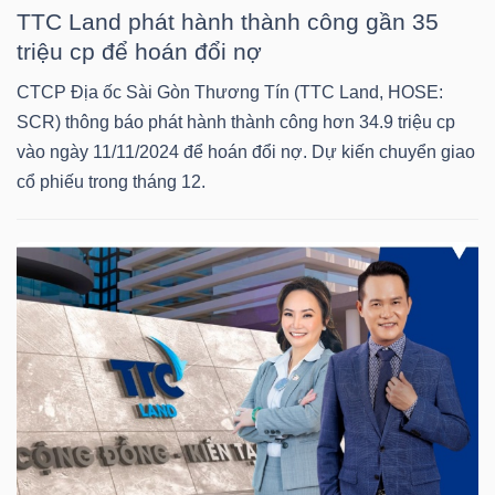
TTC Land phát hành thành công gần 35
triệu cp để hoán đổi nợ
TÀI
CHÍNH
CTCP Địa ốc Sài Gòn Thương Tín (TTC Land, HOSE:
CÁ
SCR) thông báo phát hành thành công hơn 34.9 triệu cp
NHÂN
vào ngày 11/11/2024 để hoán đổi nợ. Dự kiến chuyển giao
cổ phiếu trong tháng 12.
PHÂN
TÍCH
VIETSTOCKFINANCE
VĨ
MÔ