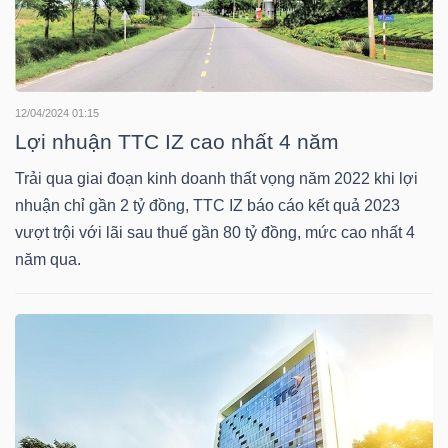
TRÁI
PHIẾU
12/04/2024 01:15
Lợi nhuận TTC IZ cao nhất 4 năm
Trải qua giai đoạn kinh doanh thất vọng năm 2022 khi lợi
CÔNG
nhuận chỉ gần 2 tỷ đồng, TTC IZ báo cáo kết quả 2023
CỤ
vượt trội với lãi sau thuế gần 80 tỷ đồng, mức cao nhất 4
ĐẦU
năm qua.
TƯ
TRUY
XUẤT
DỮ