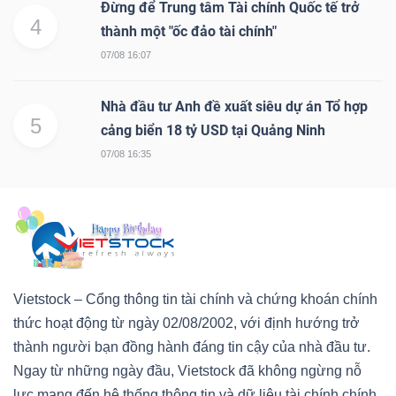
Đừng để Trung tâm Tài chính Quốc tế trở
4
thành một "ốc đảo tài chính"
07/08 16:07
Nhà đầu tư Anh đề xuất siêu dự án Tổ hợp
Công
5
cảng biển 18 tỷ USD tại Quảng Ninh
cụ
đầu
07/08 16:35
tư
Truyền
Vietstock – Cổng thông tin tài chính và chứng khoán chính
thông
thức hoạt động từ ngày 02/08/2002, với định hướng trở
tài
thành người bạn đồng hành đáng tin cậy của nhà đầu tư.
chính
Ngay từ những ngày đầu, Vietstock đã không ngừng nỗ
lực mang đến hệ thống thông tin và dữ liệu tài chính chính