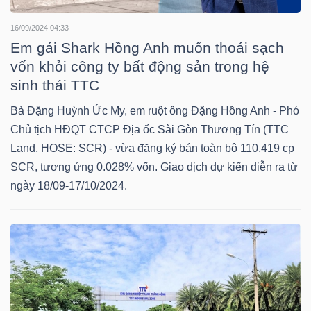
16/09/2024 04:33
Em gái Shark Hồng Anh muốn thoái sạch
NGÀNH
vốn khỏi công ty bất động sản trong hệ
sinh thái TTC
Bà Đặng Huỳnh Ức My, em ruột ông Đặng Hồng Anh - Phó
DOANH
Chủ tịch HĐQT CTCP Địa ốc Sài Gòn Thương Tín (TTC
NGHIỆP
Land, HOSE: SCR) - vừa đăng ký bán toàn bộ 110,419 cp
SCR, tương ứng 0.028% vốn. Giao dịch dự kiến diễn ra từ
ngày 18/09-17/10/2024.
CỔ
PHIẾU
PHÁI
SINH