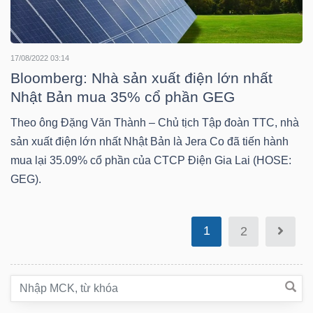
Bài
viết
17/08/2022 03:14
của
Bloomberg: Nhà sản xuất điện lớn nhất
tác
Nhật Bản mua 35% cổ phần GEG
giả
(-)
Theo ông Đặng Văn Thành – Chủ tịch Tập đoàn TTC, nhà
sản xuất điện lớn nhất Nhật Bản là Jera Co đã tiến hành
mua lại 35.09% cổ phần của CTCP Điện Gia Lai (HOSE:
Báo
GEG).
cáo
phân
tích
1
2
(-)
Thuật