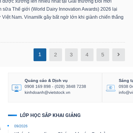
ên được xướng lên nhiều nhất tại Giải thưởng Đổi mới
 sữa Thế giới (World Dairy Innovation Awards) 2026 lại
ừ Việt Nam. Vinamilk gây bất ngờ lớn khi giành chiến thắng
1
2
3
4
5
Quảng cáo & Dịch vụ
Sáng t
0908 169 898 - (028) 3848 7238
0938 0
kinhdoanh@vietstock.vn
info@vi
LỚP HỌC SẮP KHAI GIẢNG
09/2026
ã