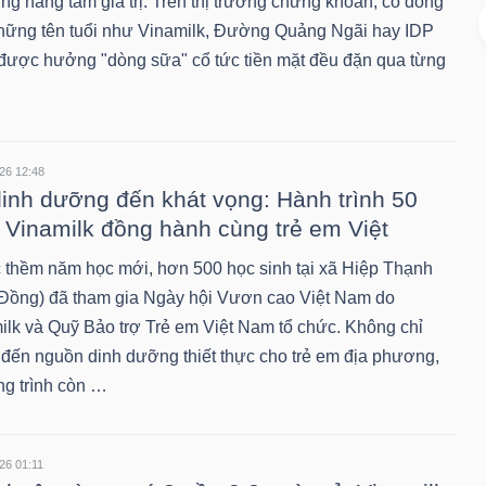
ung nâng tầm giá trị. Trên thị trường chứng khoán, cổ đông
hững tên tuổi như Vinamilk, Đường Quảng Ngãi hay IDP
được hưởng "dòng sữa" cổ tức tiền mặt đều đặn qua từng
26 12:48
inh dưỡng đến khát vọng: Hành trình 50
Vinamilk đồng hành cùng trẻ em Việt
 thềm năm học mới, hơn 500 học sinh tại xã Hiệp Thạnh
Đồng) đã tham gia Ngày hội Vươn cao Việt Nam do
ilk và Quỹ Bảo trợ Trẻ em Việt Nam tổ chức. Không chỉ
đến nguồn dinh dưỡng thiết thực cho trẻ em địa phương,
g trình còn …
26 01:11