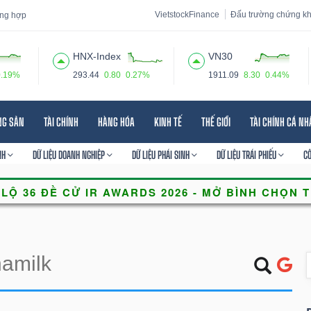
VietstockFinance
Đấu trường chứng k
tổng hợp
HNX-Index
VN30
0.19%
293.44
0.80
0.27%
1911.09
8.30
0.44%
 đạo
Tin tức
Báo cáo phân tích
Thuật ngữ
Dịch vụ
NG SẢN
TÀI CHÍNH
HÀNG HÓA
KINH TẾ
THẾ GIỚI
TÀI CHÍNH CÁ N
NH
DỮ LIỆU DOANH NGHIỆP
DỮ LIỆU PHÁI SINH
DỮ LIỆU TRÁI PHIẾU
C