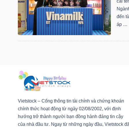
cái t
NGUYÊN
Ngành
VẬT
đến t
LIỆU
áp …
CÔNG
NGHIỆP
TIÊU
Vietstock – Cổng thông tin tài chính và chứng khoán
DÙNG
chính thức hoạt động từ ngày 02/08/2002, với định
KHÔNG
hướng trở thành người bạn đồng hành đáng tin cậy
THIẾT
của nhà đầu tư. Ngay từ những ngày đầu, Vietstock đ