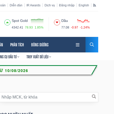
hoán
Diễn đàn
IR Awards
Dịch vụ
Đăng nhập
English
Spot Gold
Dầu
4342.41
78.93
1.85%
77.08
-0.97
-1.24%
HÂN
PHÂN TÍCH
ĐÔNG DƯƠNG
ÔNG CỤ ĐẦU TƯ
TRUY XUẤT DỮ LIỆU