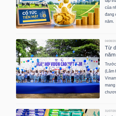
tập tr
HÀNG
của n
HÓA
đang 
năm.
KINH
TẾ
04/08/20
Từ d
năm 
Trước
THẾ
(Lâm 
GIỚI
Vinam
mang 
chươn
ĐÔNG
DƯƠNG
31/07/20