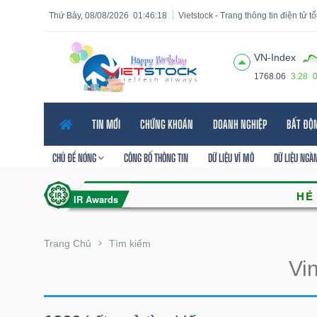
Thứ Bảy, 08/08/2026
01:46:19
Vietstock - Trang thông tin điện tử 
VN-Index
1768.06
3.28
Tất cả
Tính năng
Ngành
Mã chứng khoán
Lãnh
TIN MỚI
CHỨNG KHOÁN
DOANH NGHIỆP
BẤT ĐỘ
Tính
năng
CHỦ ĐỀ NÓNG
CÔNG BỐ THÔNG TIN
DỮ LIỆU VĨ MÔ
DỮ LIỆU NGÀ
(-)
VIETSTOCK
Trang Chủ
Tìm kiếm
CHỨNG
KHOÁN