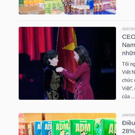
NGÀNH
25/07/20
CEO 
Nam 
DOANH
nhữ
NGHIỆP
Tối n
Việt 
chức 
CỔ
Việt”,
PHIẾU
của 
24/07/20
Điều
PHÁI
28% 
SINH