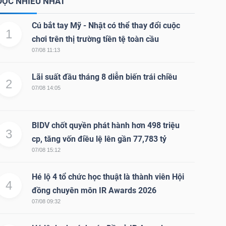
ĐỌC NHIỀU NHẤT
Cú bắt tay Mỹ - Nhật có thể thay đổi cuộc
1
chơi trên thị trường tiền tệ toàn cầu
07/08 11:13
Lãi suất đầu tháng 8 diễn biến trái chiều
2
07/08 14:05
BIDV chốt quyền phát hành hơn 498 triệu
3
cp, tăng vốn điều lệ lên gần 77,783 tỷ
07/08 15:12
Hé lộ 4 tổ chức học thuật là thành viên Hội
4
đồng chuyên môn IR Awards 2026
07/08 09:32