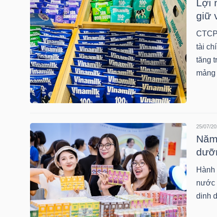
Lợi 
giữ 
TÀI
CTCP 
CHÍNH
tài ch
CÁ
tăng t
NHÂN
mảng x
PHÂN
TÍCH
25/07/20
Năm 
VIETSTOCKFINANCE
dưỡ
Hành t
nước b
VĨ
dinh 
MÔ