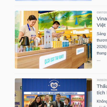
LIỆU
03/07/20
Ngành
Vina
(-)
Việt
Sáng 
VS-
thươn
SECTOR
2026)
thang 
…
NĂNG
30/06/20
LƯỢNG
Thấu
tích
Không