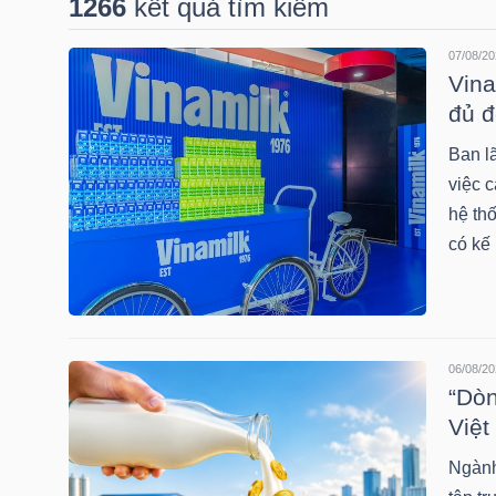
1266
kết quả tìm kiếm
07/08/20
DOANH
Vina
NGHIỆP
đủ 
Ban l
việc c
BẤT
hệ thố
ĐỘNG
có kế
SẢN
06/08/20
TÀI
“Dòn
CHÍNH
Việt
Ngành