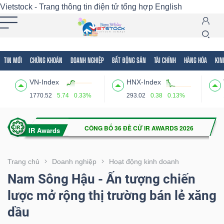
Vietstock - Trang thông tin điện tử tổng hợp
English
TIN MỚI
CHỨNG KHOÁN
DOANH NGHIỆP
BẤT ĐỘNG SẢN
TÀI CHÍNH
HÀNG HÓA
KIN
Tất cả
Tính năng
Ngành
Mã chứng khoán
Lãnh
VN-Index
HNX-Index
Tính
1770.52
5.74
0.33%
293.02
0.38
0.13%
năng
(-)
VIETSTOCK
Trang chủ
Doanh nghiệp
Hoạt động kinh doanh
Nam Sông Hậu - Ấn tượng chiến
lược mở rộng thị trường bán lẻ xăng
CHỨNG
dầu
KHOÁN