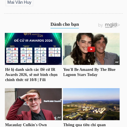
Mai Văn Huy
Công
cụ
đầu
tư
Truyền
thông
tài
chính