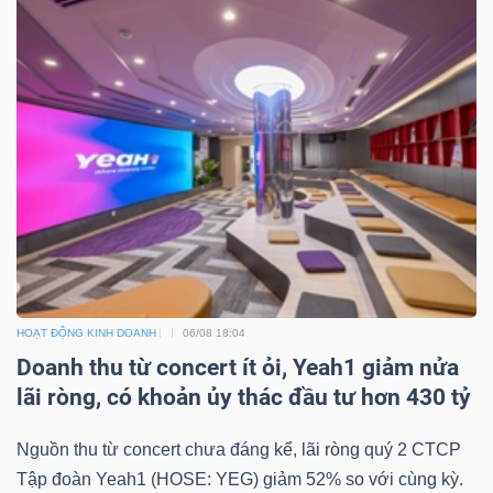
HOẠT ĐỘNG KINH DOANH
06/08 18:04
Doanh thu từ concert ít ỏi, Yeah1 giảm nửa
lãi ròng, có khoản ủy thác đầu tư hơn 430 tỷ
Nguồn thu từ concert chưa đáng kể, lãi ròng quý 2 CTCP
Tập đoàn Yeah1 (HOSE: YEG) giảm 52% so với cùng kỳ.