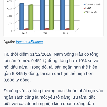
NGUYÊN
VẬT
LIỆU
Nguồn:
VietstockFinance
CÔNG
NGHIỆP
Tại thời điểm 31/12/2019, Nam Sông Hậu có tổng
tài sản ở mức 9,451 tỷ đồng, tăng hơn 10% so với
hồi đầu năm. Trong đó, tài sản ngắn hạn thể hiện
gần 5,845 tỷ đồng, tài sản dài hạn thể hiện hơn
3,606 tỷ đồng.
TIÊU
DÙNG
Đi cùng với sự tăng trưởng, các khoản phải nộp vào
KHÔNG
ngân sách cũng là một yếu tố đáng lưu tâm, đặc
THIẾT
biệt với các doanh nghiệp kinh doanh xăng dầu.