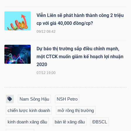
ngữ
(-)
Viễn Liên sẽ phát hành thành công 2 triệu
cp với giá 40,000 đồng/cp?
Dịch
09/12 08:42
vụ
(-)
Dự báo thị trường sắp điều chỉnh mạnh,
một CTCK muốn giảm kế hoạch lợi nhuận
2020
Đào
07/12 19:00
tạo
Nam Sông Hậu
NSH Petro
chiến lược kinh doanh
mở rông thị trường
Sách
tài
kinh doanh xăng dầu
bán lẻ xăng dầu
ĐBSCL
chính