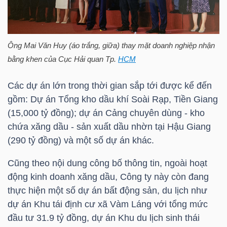
Mã
chứng
khoán
Ông Mai Văn Huy (áo trắng, giữa) thay mặt doanh nghiệp nhận
(-)
bằng khen của Cục Hải quan Tp.
HCM
Tất cả
Cổ phiếu
Chỉ số
Chứng chỉ quỹ
Chứng 
Các dự án lớn trong thời gian sắp tới được kể đến
gồm: Dự án Tổng kho dầu khí Soài Rạp, Tiền Giang
Lãnh
(15,000 tỷ đồng); dự án Cảng chuyên dùng - kho
đạo
chứa xăng dầu - sản xuất dầu nhờn tại Hậu Giang
(-)
(290 tỷ đồng) và một số dự án khác.
Tất cả
Người nội bộ
Người liên quan
Cổ đông lớn
Cũng theo nội dung công bố thông tin, ngoài hoạt
động kinh doanh xăng dầu, Công ty này còn đang
Tin
thực hiện một số dự án bất động sản, du lịch như
tức
dự án Khu tái định cư xã Vàm Láng với tổng mức
(-)
đầu tư 31.9 tỷ đồng, dự án Khu du lịch sinh thái