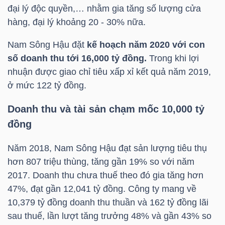
đại lý độc quyền,… nhằm gia tăng số lượng cửa
hàng, đại lý khoảng 20 - 30% nữa.
TRÁI
Nam Sông Hậu đặt
kế hoạch năm 2020 với con
PHIẾU
số doanh thu tới 16,000 tỷ đồng.
Trong khi lợi
nhuận được giao chỉ tiêu xấp xỉ kết quả năm 2019,
ở mức 122 tỷ đồng.
CÔNG
Doanh thu và tài sản chạm mốc 10,000 tỷ
CỤ
đồng
ĐẦU
TƯ
Năm 2018, Nam Sông Hậu đạt sản lượng tiêu thụ
hơn 807 triệu thùng, tăng gần 19% so với năm
2017. Doanh thu chưa thuế theo đó gia tăng hơn
47%, đạt gần 12,041 tỷ đồng. Công ty mang về
TRUY
10,379 tỷ đồng doanh thu thuần và 162 tỷ đồng lãi
XUẤT
sau thuế, lần lượt tăng trưởng 48% và gần 43% so
DỮ