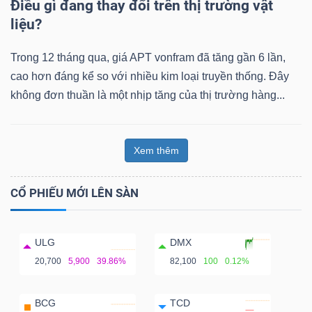
Điều gì đang thay đổi trên thị trường vật
liệu?
Trong 12 tháng qua, giá APT vonfram đã tăng gần 6 lần,
cao hơn đáng kể so với nhiều kim loại truyền thống. Đây
không đơn thuần là một nhịp tăng của thị trường hàng...
Xem thêm
CỔ PHIẾU MỚI LÊN SÀN
ULG
DMX
20,700
5,900
39.86%
82,100
100
0.12%
BCG
TCD