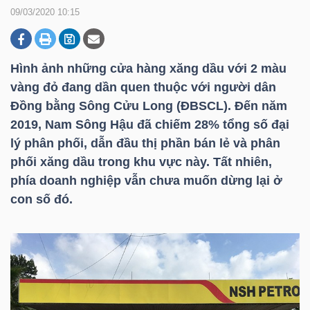
09/03/2020 10:15
DOANH
NGHIỆP
Hình ảnh những cửa hàng xăng dầu với 2 màu
vàng đỏ đang dần quen thuộc với người dân
Đồng bằng Sông Cửu Long (ĐBSCL). Đến năm
2019, Nam Sông Hậu đã chiếm 28% tổng số đại
BẤT
lý phân phối, dẫn đầu thị phần bán lẻ và phân
ĐỘNG
phối xăng dầu trong khu vực này. Tất nhiên,
SẢN
phía doanh nghiệp vẫn chưa muốn dừng lại ở
con số đó.
TÀI
CHÍNH