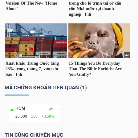
Dữ
liệu
tài
chính
MÃ CHỨNG KHOÁN LIÊN QUAN (1)
HCM
25,600
150
+0.59%
TIN CÙNG CHUYÊN MỤC