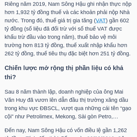
YẾU
Riêng năm 2019, Nam Sông Hậu ghi nhận thực nộp
hơn 1,932 tỷ đồng thuế và các khoản phải nộp Nhà
nước. Trong đó, thuế giá trị gia tăng (
VAT
) gần 602
tỷ đồng (số liệu đã đối trừ với số thuế
VAT
được
khấu trừ đầu vào trong năm), thuế bảo vệ môi
TIÊU
trường hơn 813 tỷ đồng, thuế xuất nhập khẩu hơn
DÙNG
262 tỷ đồng, thuế tiêu thụ đặc biệt hơn 251 tỷ đồng.
THIẾT
YẾU
Chiến lược mở rộng thị phần liệu có khả
thi?
Sau 8 năm thành lập, doanh nghiệp của ông Mai
Văn Huy đã vươn lên dẫn đầu thị trường xăng dầu
CHĂM
trong khu vực ĐBSCL, vượt qua những cái tên “gạo
SÓC
cội” như Petrolimex, Mekong, Sài gòn Petro,…
SỨC
KHỎE
Đến nay, Nam Sông Hậu có vốn điều lệ gần 1,262