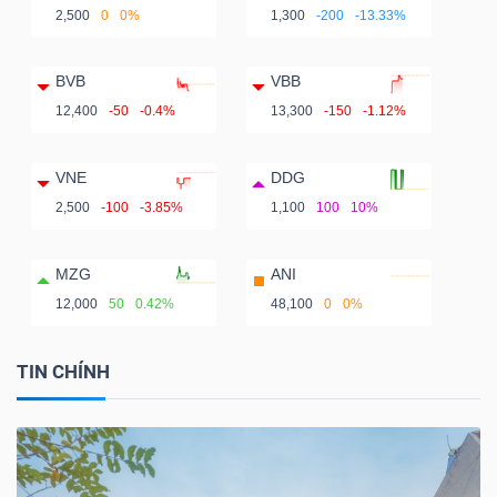
2,500
0
0%
1,300
-200
-13.33%
BVB
VBB
12,400
-50
-0.4%
13,300
-150
-1.12%
VNE
DDG
2,500
-100
-3.85%
1,100
100
10%
MZG
ANI
12,000
50
0.42%
48,100
0
0%
TIN CHÍNH