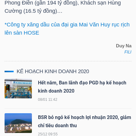
Phong Điền (gần 194 tỷ đồng), Khách sạn Hùng
Cường (16.5 tỷ đồng)…
Bài
viết
*Công ty xăng dầu của đại gia Mai Văn Huy rục rịch
của
lên sàn HOSE
tác
giả
Duy Na
FILI
(-)
KẾ HOẠCH KINH DOANH 2020
Báo
cáo
Hết năm, Ban lãnh đạo PGD hạ kế hoạch
phân
kinh doanh 2020
tích
08/01 11:42
(-)
BSR bỏ ngỏ kế hoạch lợi nhuận 2020, giảm
chỉ tiêu doanh thu
Thuật
25/12 09:55