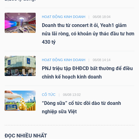
HOẠT ĐỘNG KINH DOANH
06/08 18:04
Doanh thu từ concert ít ỏi, Yeah1 giảm
nửa lãi ròng, có khoản ủy thác đầu tư hơn
430 tỷ
HOẠT ĐỘNG KINH DOANH
06/08 14:14
PNJ triệu tập ĐHĐCĐ bất thường để điều
chỉnh kế hoạch kinh doanh
CỔ TỨC
06/08 13:02
“Dòng sữa” cổ tức dồi dào từ doanh
nghiệp sữa Việt
ĐỌC NHIỀU NHẤT