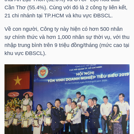
DỊCH
Cần Thơ (55.4%). Cùng với đó là 2 công ty liên kết,
VỤ
21 chi nhánh tại
TP.HCM
và khu vực ĐBSCL.
TRUYỀN
THÔNG
Về con người, Công ty này hiện có hơn 500 nhân
sự chính thức và hơn 1,000 nhân sự thời vụ, với thu
nhập trung bình trên 9 triệu đồng/tháng (mức cao tại
khu vực ĐBSCL).
TIỆN
ÍCH
BẤT
ĐỘNG
SẢN