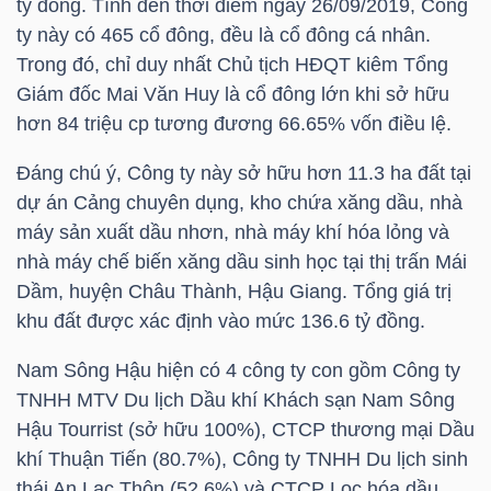
tỷ đồng. Tính đến thời điểm ngày 26/09/2019, Công
ty này có 465 cổ đông, đều là cổ đông cá nhân.
Trong đó, chỉ duy nhất Chủ tịch HĐQT kiêm Tổng
Giám đốc Mai Văn Huy là cổ đông lớn khi sở hữu
TÀI
hơn 84 triệu cp tương đương 66.65% vốn điều lệ.
CHÍNH
Đáng chú ý, Công ty này sở hữu hơn 11.3 ha đất tại
dự án Cảng chuyên dụng, kho chứa xăng dầu, nhà
máy sản xuất dầu nhơn, nhà máy khí hóa lỏng và
nhà máy chế biến xăng dầu sinh học tại thị trấn Mái
CÔNG
Dầm, huyện Châu Thành, Hậu Giang. Tổng giá trị
NGHỆ
khu đất được xác định vào mức 136.6 tỷ đồng.
THÔNG
TIN
Nam Sông Hậu hiện có 4 công ty con gồm Công ty
TNHH MTV
Du lịch Dầu khí Khách sạn Nam Sông
Hậu Tourrist (sở hữu 100%), CTCP thương mại Dầu
khí Thuận Tiến (80.7%), Công ty TNHH Du lịch sinh
thái An Lạc Thôn (52.6%) và CTCP Lọc hóa dầu