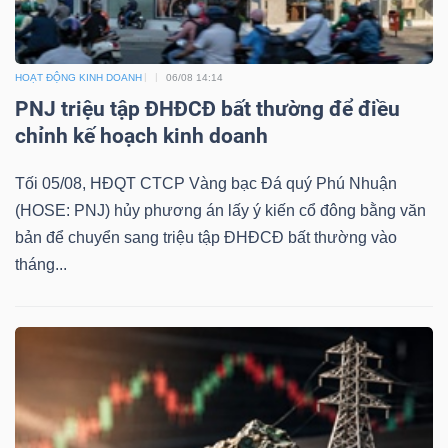
HOẠT ĐỘNG KINH DOANH
06/08 14:14
PNJ triệu tập ĐHĐCĐ bất thường để điều
chỉnh kế hoạch kinh doanh
Tối 05/08, HĐQT CTCP Vàng bạc Đá quý Phú Nhuận
(HOSE: PNJ) hủy phương án lấy ý kiến cổ đông bằng văn
bản để chuyển sang triệu tập ĐHĐCĐ bất thường vào
tháng...