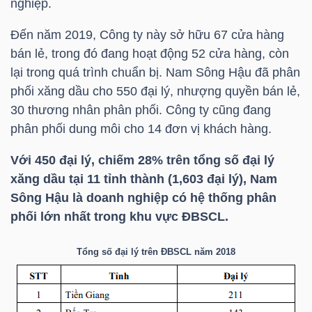
nghiệp.
TÀI
Đến năm 2019, Công ty này sở hữu 67 cửa hàng
bán lẻ, trong đó đang hoạt động 52 cửa hàng, còn
CHÍNH
lại trong quá trình chuẩn bị. Nam Sông Hậu đã phân
CÁ
phối xăng dầu cho 550 đại lý, nhượng quyền bán lẻ,
NHÂN
30 thương nhân phân phối. Công ty cũng đang
phân phối dung môi cho 14 đơn vị khách hàng.
PHÂN
Với 450 đại lý, chiếm 28% trên tổng số đại lý
TÍCH
xăng dầu tại 11 tỉnh thành (1,603 đại lý), Nam
Sông Hậu là doanh nghiệp có hệ thống phân
VIETSTOCKFINANCE
phối lớn nhất trong khu vực ĐBSCL.
Tổng số đại lý trên ĐBSCL năm 2018
VĨ
MÔ