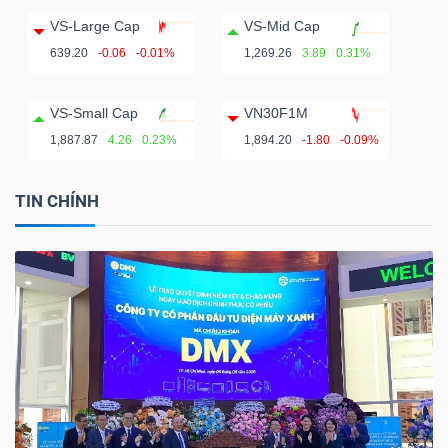
VS-Large Cap
VS-Mid Cap
639.20
-0.06
-0.01%
1,269.26
3.89
0.31%
VS-Small Cap
VN30F1M
1,887.87
4.26
0.23%
1,894.20
-1.80
-0.09%
TIN CHÍNH