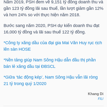
Năm 2019,
PSH
đem về 9,151 tỷ đồng doanh thu và
HÀNG
gần 123 tỷ đồng lãi sau thuế, lần lượt giảm gần 12%
HÓA
và hơn 24% so với thực hiện năm 2018.
Bước sang năm 2020,
PSH
dự kiến doanh thu đạt
KINH
16,000 tỷ đồng và lãi sau thuế 122 tỷ đồng.
TẾ
*Công ty xăng dầu của đại gia Mai Văn Huy rục rịch
lên sàn HOSE
*Nền tảng giúp Nam Sông Hậu dẫn đầu thị phần
THẾ
bán lẻ xăng dầu tại ĐBSCL
GIỚI
*Giữa ‘tác động kép’, Nam Sông Hậu vẫn lãi ròng
21 tỷ trong quý 1/2020
ĐÔNG
Khang Di
DƯƠNG
FILI