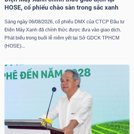
LIỆU
HOSE, cổ phiếu chào sàn trong sắc xanh
Ngành
Sáng ngày 06/08/2026, cổ phiếu DMX của CTCP Đầu tư
(-)
Điện Máy Xanh đã chính thức được đưa vào giao dịch.
Phát biểu trong buổi lễ niêm yết tại Sở GDCK TPHCM
VS-
(HOSE)...
SECTOR
NĂNG
LƯỢNG