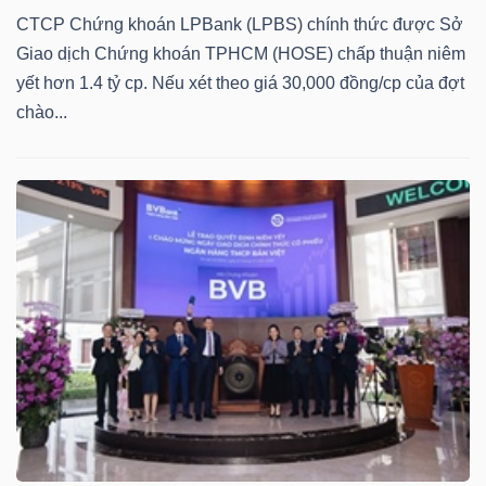
CTCP Chứng khoán LPBank (LPBS) chính thức được Sở
Bài
Giao dịch Chứng khoán TPHCM (HOSE) chấp thuận niêm
viết
yết hơn 1.4 tỷ cp. Nếu xét theo giá 30,000 đồng/cp của đợt
của
chào...
tác
giả
(-)
Báo
cáo
phân
tích
(-)
Thuật