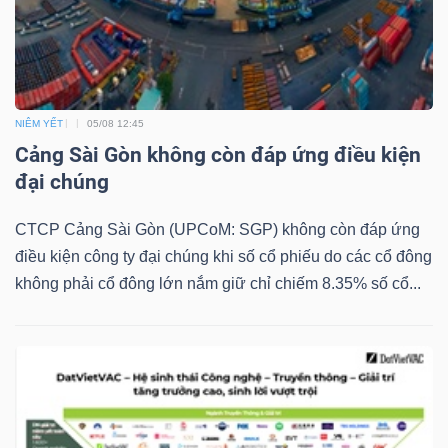
YẾU
NIÊM YẾT
05/08 12:45
TIÊU
Cảng Sài Gòn không còn đáp ứng điều kiện
DÙNG
đại chúng
THIẾT
YẾU
CTCP Cảng Sài Gòn (UPCoM: SGP) không còn đáp ứng
điều kiện công ty đại chúng khi số cổ phiếu do các cổ đông
không phải cổ đông lớn nắm giữ chỉ chiếm 8.35% số cổ...
CHĂM
SÓC
SỨC
KHỎE