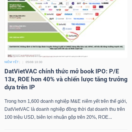
TÀI
CHÍNH
NIÊM YẾT
05/08 10:30
DatVietVAC chính thức mở book IPO: P/E
CÔNG
13x, ROE hơn 40% và chiến lược tăng trưởng
NGHỆ
dựa trên IP
THÔNG
TIN
Trong hơn 1,600 doanh nghiệp M&E niêm yết trên thế giới,
DatVietVAC là doanh nghiệp đồng thời đạt doanh thu trên
100 triệu USD, biên lợi nhuận gộp trên 20%, ROE...