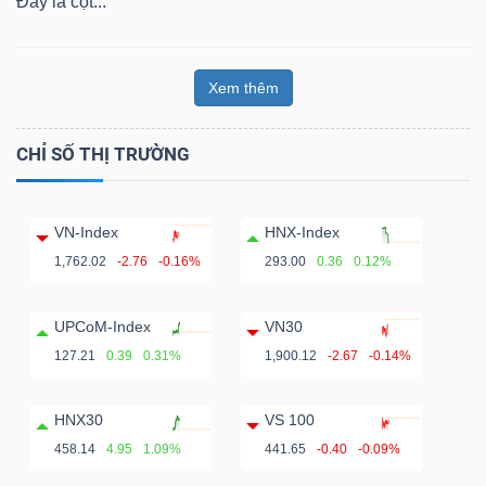
Đây là cột...
Xem thêm
CHỈ SỐ THỊ TRƯỜNG
VN-Index
HNX-Index
1,762.02
-2.76
-0.16%
293.00
0.36
0.12%
UPCoM-Index
VN30
127.21
0.39
0.31%
1,900.12
-2.67
-0.14%
HNX30
VS 100
458.14
4.95
1.09%
441.65
-0.40
-0.09%