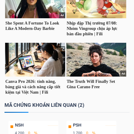
NGÀNH
DOANH
NGHIỆP
CỔ
PHIẾU
MÃ CHỨNG KHOÁN LIÊN QUAN (2)
PHÁI
NSH
PSH
SINH
4,200
0
%
1,700
0
%