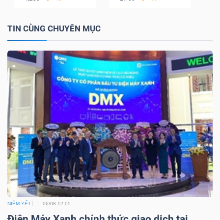
TIN CÙNG CHUYÊN MỤC
TRÁI
PHIẾU
CÔNG
CỤ
ĐẦU
TƯ
TRUY
XUẤT
NIÊM YẾT
06/08 12:05
DỮ
Điện Máy Xanh chính thức giao dịch tại