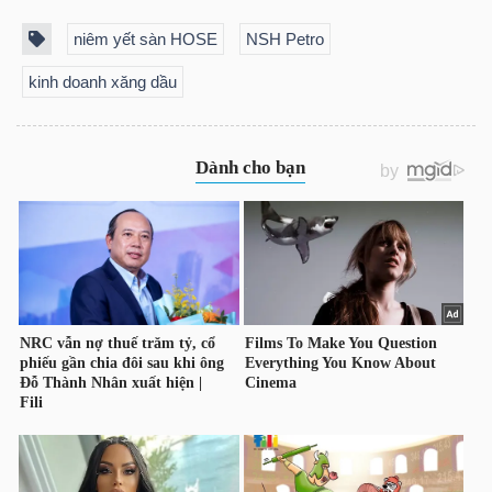
niêm yết sàn HOSE
NSH Petro
TÀI
kinh doanh xăng dầu
CHÍNH
CÁ
NHÂN
PHÂN
TÍCH
VIETSTOCKFINANCE
VĨ
MÔ