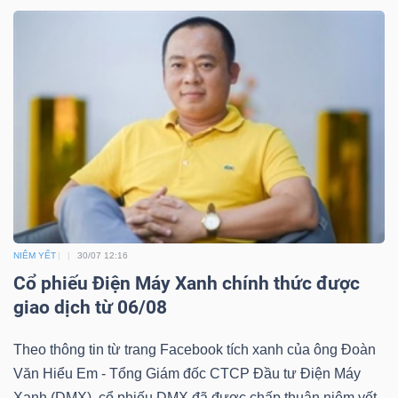
DỊCH
VỤ
TRUYỀN
THÔNG
TIỆN
ÍCH
NIÊM YẾT
30/07 12:16
Cổ phiếu Điện Máy Xanh chính thức được
giao dịch từ 06/08
BẤT
ĐỘNG
Theo thông tin từ trang Facebook tích xanh của ông Đoàn
SẢN
Văn Hiểu Em - Tổng Giám đốc CTCP Đầu tư Điện Máy
Xanh (DMX), cổ phiếu DMX đã được chấp thuận niêm yết