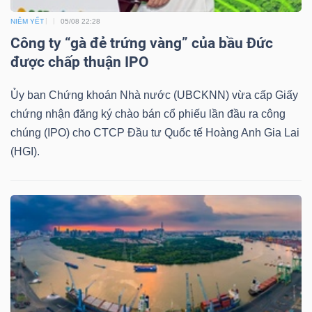
NGUYÊN
NIÊM YẾT
05/08 22:28
VẬT
Công ty “gà đẻ trứng vàng” của bầu Đức
LIỆU
được chấp thuận IPO
Ủy ban Chứng khoán Nhà nước (UBCKNN) vừa cấp Giấy
chứng nhận đăng ký chào bán cổ phiếu lần đầu ra công
chúng (IPO) cho CTCP Đầu tư Quốc tế Hoàng Anh Gia Lai
CÔNG
(HGI).
NGHIỆP
TIÊU
DÙNG
KHÔNG
THIẾT