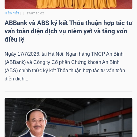
NIÊM YẾT
17/07 16:02
ABBank và ABS ký kết Thỏa thuận hợp tác tư
vấn toàn diện dịch vụ niêm yết và tăng vốn
Công
điều lệ
cụ
đầu
Ngày 17/7/2026, tại Hà Nội, Ngân hàng TMCP An Bình
(ABBank) và Công ty Cổ phần Chứng khoán An Bình
tư
(ABS) chính thức ký kết Thỏa thuận hợp tác tư vấn toàn
diện dịch...
Truyền
thông
tài
chính