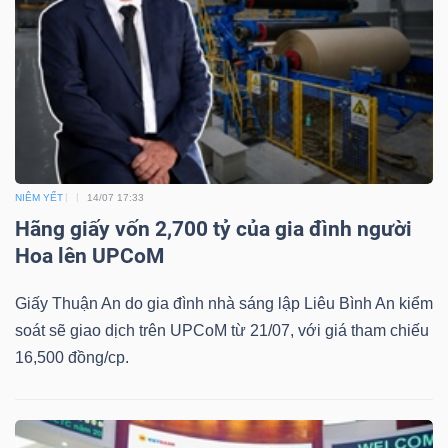
Dữ
liệu
tài
chính
NIÊM YẾT
14/07 17:33
Hãng giấy vốn 2,700 tỷ của gia đình người
Hoa lên UPCoM
Giấy Thuận An do gia đình nhà sáng lập Liêu Bình An kiểm
soát sẽ giao dịch trên UPCoM từ 21/07, với giá tham chiếu
16,500 đồng/cp.