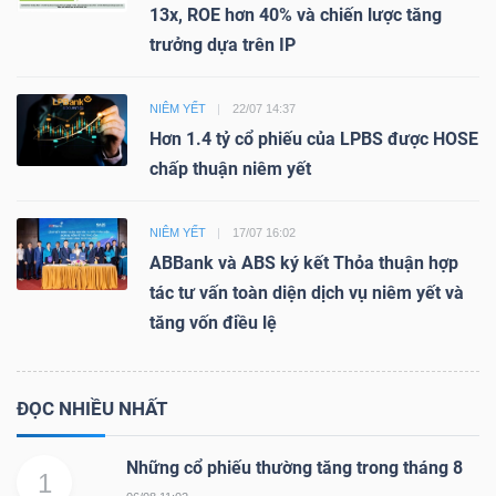
13x, ROE hơn 40% và chiến lược tăng
trưởng dựa trên IP
NIÊM YẾT
22/07 14:37
Hơn 1.4 tỷ cổ phiếu của LPBS được HOSE
chấp thuận niêm yết
NIÊM YẾT
17/07 16:02
ABBank và ABS ký kết Thỏa thuận hợp
tác tư vấn toàn diện dịch vụ niêm yết và
tăng vốn điều lệ
ĐỌC NHIỀU NHẤT
Những cổ phiếu thường tăng trong tháng 8
1