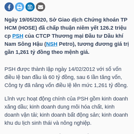
Ngày 19/05/2020, Sở Giao dịch Chứng khoán
TP
DOANH
HCM
(HOSE) đã chấp thuận niêm yết 126.2 triệu
NGHIỆP
cp
PSH
của CTCP Thương mại Đầu tư Dầu khí
Nam Sông Hậu (
NSH
Petro), tương đương giá trị
gần 1,261 tỷ đồng theo mệnh giá.
BẤT
ĐỘNG
PSH
được thành lập ngày 14/02/2012 với số vốn
SẢN
điều lệ ban đầu là 60 tỷ đồng, sau 6 lần tăng vốn,
Công ty đã nâng vốn điều lệ lên mức 1,261 tỷ đồng.
Lĩnh vực hoạt động chính của
PSH
gồm kinh doanh
TÀI
xăng dầu; kinh doanh dung môi hóa chất, kinh
CHÍNH
doanh vận tải; kinh doanh bất động sản; kinh doanh
khu du lịch sinh thái và nông nghiệp.