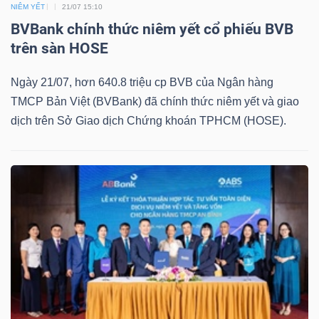
ngữ
NIÊM YẾT
21/07 15:10
(-)
BVBank chính thức niêm yết cổ phiếu BVB
trên sàn HOSE
Dịch
Ngày 21/07, hơn 640.8 triệu cp BVB của Ngân hàng
vụ
TMCP Bản Việt (BVBank) đã chính thức niêm yết và giao
(-)
dịch trên Sở Giao dịch Chứng khoán TPHCM (HOSE).
Đào
tạo
Sách
tài
chính