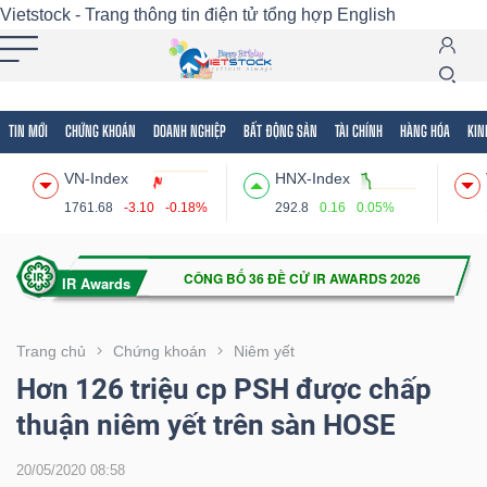
Vietstock - Trang thông tin điện tử tổng hợp
English
TIN MỚI
CHỨNG KHOÁN
DOANH NGHIỆP
BẤT ĐỘNG SẢN
TÀI CHÍNH
HÀNG HÓA
KIN
Tất cả
Tính năng
Ngành
Mã chứng khoán
Lãnh
VN-Index
HNX-Index
Tính
1761.68
-3.10
-0.18%
292.8
0.16
0.05%
năng
(-)
VIETSTOCK
Trang chủ
Chứng khoán
Niêm yết
Hơn 126 triệu cp PSH được chấp
thuận niêm yết trên sàn HOSE
CHỨNG
KHOÁN
20/05/2020 08:58